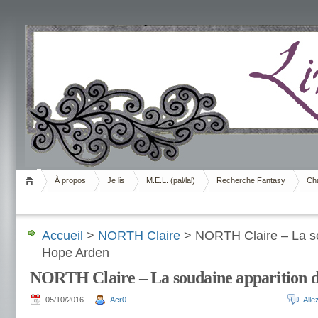
Livrement
À propos
Je lis
M.E.L. (pal/lal)
Recherche Fantasy
Cha
Accueil
>
NORTH Claire
> NORTH Claire – La so
Hope Arden
NORTH Claire – La soudaine apparition 
05/10/2016
Acr0
All