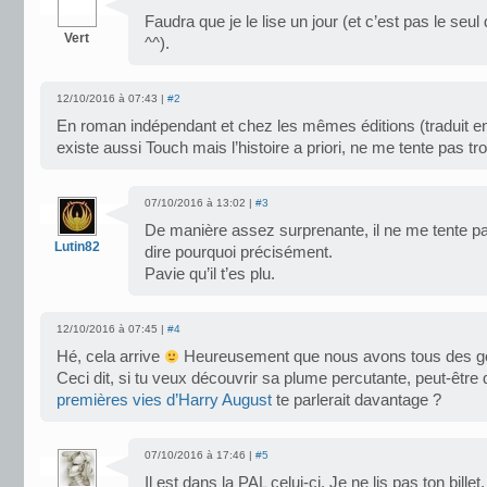
Faudra que je le lise un jour (et c’est pas le seul
Vert
^^).
12/10/2016 à 07:43 |
#2
En roman indépendant et chez les mêmes éditions (traduit en 
existe aussi Touch mais l’histoire a priori, ne me tente pas tro
07/10/2016 à 13:02 |
#3
De manière assez surprenante, il ne me tente pas
Lutin82
dire pourquoi précisément.
Pavie qu’il t’es plu.
12/10/2016 à 07:45 |
#4
Hé, cela arrive
Heureusement que nous avons tous des goû
Ceci dit, si tu veux découvrir sa plume percutante, peut-être
premières vies d’Harry August
te parlerait davantage ?
07/10/2016 à 17:46 |
#5
Il est dans la PAL celui-ci. Je ne lis pas ton billet