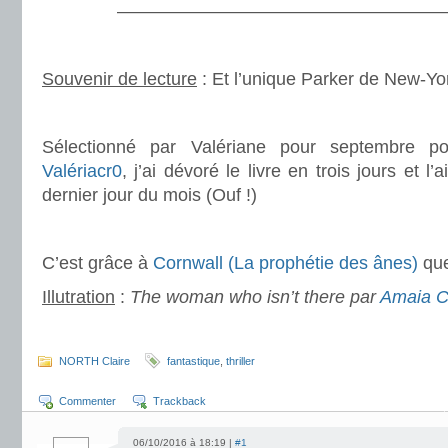
———————————————————
.
Souvenir de lecture
: Et l’unique Parker de New-Y
.
Sélectionné par Valériane pour septembre 
Valériacr0
, j’ai dévoré le livre en trois jours et l’
dernier jour du mois (Ouf !)
.
C’est grâce à
Cornwall (La prophétie des ânes)
que
Illutration
:
The woman who isn’t there par
Amaia C
.
NORTH Claire
fantastique
,
thriller
Commenter
Trackback
06/10/2016 à 18:19 |
#1