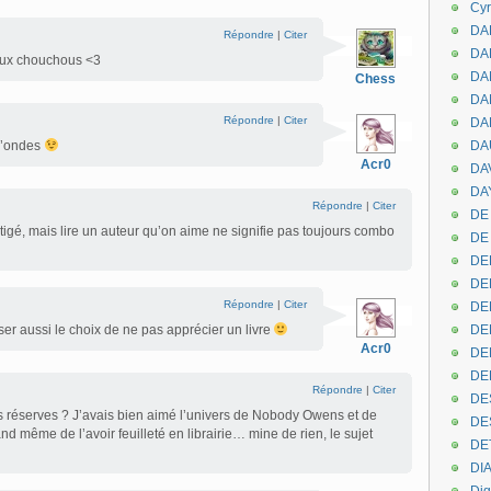
Cyr
DAB
Répondre
|
Citer
DA
ux chouchous <3
DA
Chess
DAN
Répondre
|
Citer
DA
 d’ondes
DA
Acr0
DA
DAY
Répondre
|
Citer
DE 
igé, mais lire un auteur qu’on aime ne signifie pas toujours combo
DE
DE
DE
Répondre
|
Citer
DE
isser aussi le choix de ne pas apprécier un livre
DE
Acr0
DEN
DE
Répondre
|
Citer
DE
s réserves ? J’avais bien aimé l’univers de Nobody Owens et de
DE
nd même de l’avoir feuilleté en librairie… mine de rien, le sujet
DE
DI