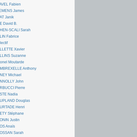
AVEL Fabien
EMENS James
AT Janik
 David B.
HEN-SCALI Sarah
IN Fabrice
lectif
LLETTE Xavier
LLINS Suzanne
onel Moutarde
MBREXELLE Anthony
NEY Michael
NNOLLY John
RBUCCI Pierre
STE Nadia
UPLAND Douglas
URTADE Henri
ETY Stéphane
ONIN Justin
OS Anaïs
OSSAN Sarah