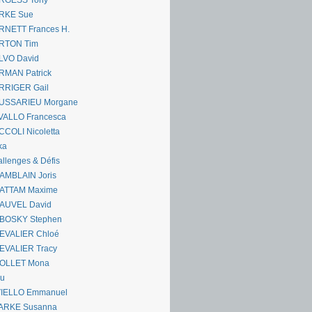
RGESS Tony
RKE Sue
RNETT Frances H.
RTON Tim
LVO David
RMAN Patrick
RRIGER Gail
USSARIEU Morgane
VALLO Francesca
COLI Nicoletta
ka
llenges & Défis
AMBLAIN Joris
ATTAM Maxime
AUVEL David
BOSKY Stephen
EVALIER Chloé
EVALIER Tracy
OLLET Mona
ou
VIELLO Emmanuel
ARKE Susanna