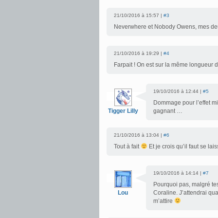
21/10/2016 à 15:57 |
#3
Neverwhere et Nobody Owens, mes de
21/10/2016 à 19:29 |
#4
Farpait ! On est sur la même longueur
19/10/2016 à 12:44 |
#5
Dommage pour l’effet mit
Tigger Lilly
gagnant …
21/10/2016 à 13:04 |
#6
Tout à fait
Et je crois qu’il faut se la
19/10/2016 à 14:14 |
#7
Pourquoi pas, malgré te
Lou
Coraline. J’attendrai qua
m’attire