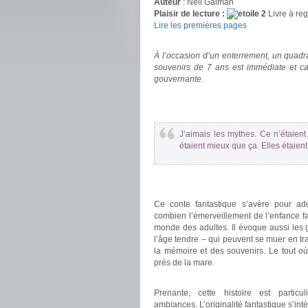
Auteur
: Neil Gaiman
Plaisir de lecture :
Livre à reg
Lire les premières pages
.
À l’occasion d’un enterrement, un quadr
souvenirs de 7 ans est immédiate et ca
gouvernante.
.
.
J’aimais les mythes. Ce n’étaient 
étaient mieux que ça. Elles étaien
.
.
Ce conte fantastique s’avère pour ad
combien l’émerveillement de l’enfance f
monde des adultes. Il évoque aussi les 
l’âge tendre – qui peuvent se muer en tr
la mémoire et des souvenirs. Le tout où r
près de la mare.
.
Prenante, cette histoire est particu
ambiances. L’originalité fantastique s’int