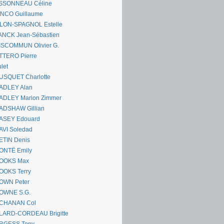
SSONNEAU Céline
ANCO Guillaume
LLON-SPAGNOL Estelle
ANCK Jean-Sébastien
ISCOMMUN Olivier G.
TTERO Pierre
let
USQUET Charlotte
ADLEY Alan
ADLEY Marion Zimmer
ADSHAW Gillian
ASEY Edouard
AVI Soledad
ETIN Denis
ONTË Emily
OOKS Max
OOKS Terry
OWN Peter
OWNE S.G.
CHANAN Col
LARD-CORDEAU Brigitte