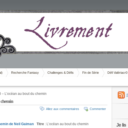
al)
Recherche Fantasy
Challenges & Défis
Fin de Série
Défi Valériacr0
 – L’océan au bout du chemin
 chemin
Allez aux commentaires
Commenter
Titre
: L’océan au bout du chemin
Je lis