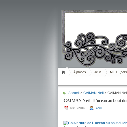
Livrement
À propos
Je lis
M.E.L. (pal/l
Accueil
>
GAIMAN Neil
> GAIMAN Neil
GAIMAN Neil – L’océan au bout du
18/10/2016
Acr0
.