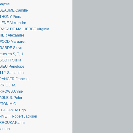
onyme
SEAUME Camille
THONY Piers
LENE Alexandre
RAGA DE MALHERBE Virginia
IER Alexandre
WOOD Margaret
GARDE Steve
eurs en S, T, U
GGOTT Stella
GIEU Pénélope
ILLY Samantha
RANGER François
RIE J. M.
RROWS Annie
GLE S. Peter
ATON M.C.
LLAGAMBA Ugo
NNETT Robert Jackson
RROUKA Karim
sseron