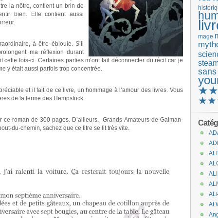
être la nôtre, contient un brin de
histori
hum
tir bien. Elle contient aussi
liv
rreur.
mage
mytho
raordinaire, à être éblouie. S’il
prolongent ma réflexion durant
scienc
t cette fois-ci. Certaines parties m’ont fait déconnecter du récit car je
stea
e y était aussi parfois trop concentrée.
sans
you
★
préciable et il fait de ce livre, un hommage à l’amour des livres. Vous
ières de la ferme des Hempstock.
★★
ur ce roman de 300 pages. D’ailleurs, Grands-Amateurs-de-Gaiman-
Catég
t-du-chemin, sachez que ce titre se lit très vite.
AD
AD
AL
AL
AL
AL
AL
AL
An