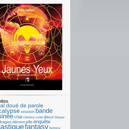
ettes
al doué de parole
bande
calypse
assassin
sinée
chat
dieux
chimère
conte
Disque-
enquête
dragon
démon
elfe
tastique
fantasy
fantasy