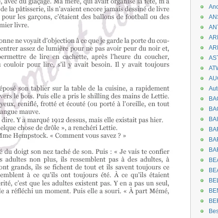
An
AN
AN
AR
AR
AST
AT
AU
Aut
BA
BA
BA
BA
BAR
BA
BEA
BE
BE
BE
BE
Be