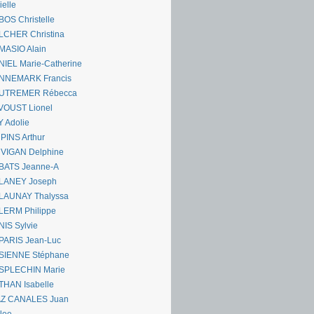
ielle
OS Christelle
LCHER Christina
MASIO Alain
IEL Marie-Catherine
NNEMARK Francis
UTREMER Rébecca
VOUST Lionel
 Adolie
PINS Arthur
 VIGAN Delphine
BATS Jeanne-A
LANEY Joseph
LAUNAY Thalyssa
LERM Philippe
IS Sylvie
PARIS Jean-Luc
SIENNE Stéphane
SPLECHIN Marie
THAN Isabelle
AZ CANALES Juan