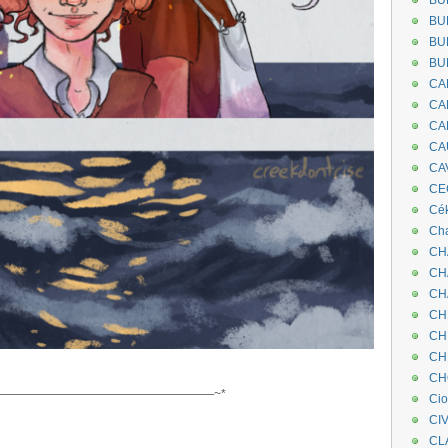
BU
BU
BU
BU
CA
CA
CA
CA
CA
CEC
Cé
Cha
CH
CH
CH
CH
CH
CH
.
CH
——————————————————~*
Ci
CI
CL