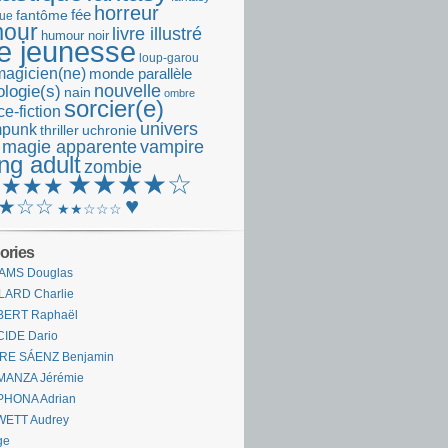
horreur
fantôme
fée
que
our
livre illustré
humour noir
re jeunesse
loup-garou
magicien(ne)
monde parallèle
nouvelle
logie(s)
nain
ombre
sorcier(e)
e-fiction
univers
mpunk
thriller
uchronie
 magie apparente
vampire
ng adult
zombie
★★★★☆
★★★★
♥
★☆☆
★★☆☆☆
ories
AMS Douglas
LARD Charlie
BERT Raphaël
CIDE Dario
IRE SÁENZ Benjamin
MANZA Jérémie
PHONA Adrian
WETT Audrey
ge