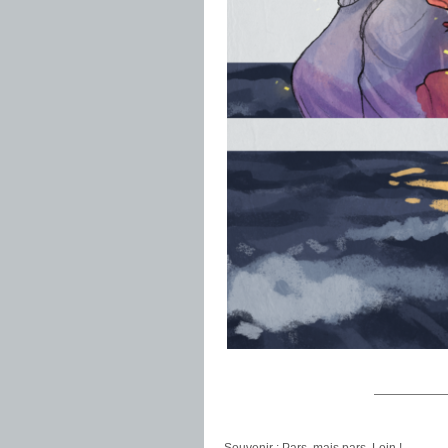
——————
.