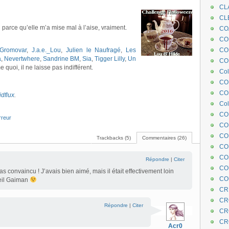
CL
CL
n
parce qu’elle m’a mise mal à l’aise, vraiment.
CO
COE
Gromovar
,
J.a.e._Lou
,
Julien le Naufragé
,
Les
CO
a
,
Nevertwhere
,
Sandrine BM
,
Sia
,
Tigger Lilly
,
Un
COL
 quoi, il ne laisse pas indifférent.
Col
CO
CO
idflux
.
Col
CO
rreur
CO
CO
Trackbacks (5)
Commentaires (26)
CO
CO
Répondre
|
Citer
CO
s convaincu ! J’avais bien aimé, mais il était effectivement loin
CO
Neil Gaiman
CR
CR
Répondre
|
Citer
CR
CR
Acr0