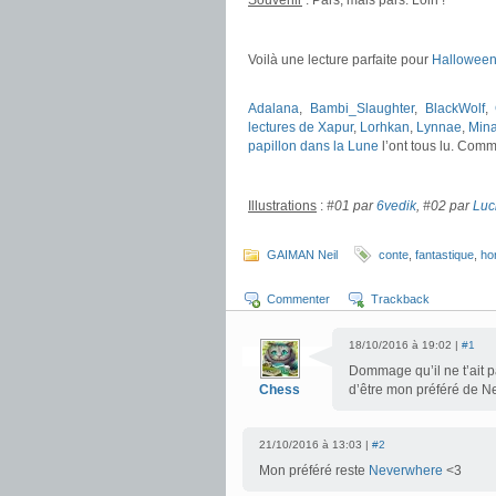
Souvenir
: Pars, mais pars. Loin !
.
Voilà une lecture parfaite pour
Hallowee
.
Adalana
,
Bambi_Slaughter
,
BlackWolf
,
lectures de Xapur
,
Lorhkan
,
Lynnae
,
Min
papillon dans la Lune
l’ont tous lu. Comme
.
Illustrations
:
#01 par
6vedik
, #02 par
Luc
.
GAIMAN Neil
conte
,
fantastique
,
ho
Commenter
Trackback
18/10/2016 à 19:02 |
#1
Dommage qu’il ne t’ait pa
Chess
d’être mon préféré de 
21/10/2016 à 13:03 |
#2
Mon préféré reste
Neverwhere
<3