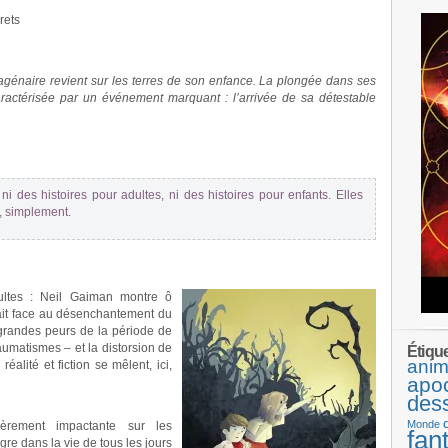
rets
agénaire revient sur les terres de son enfance. La plongée dans ses
ractérisée par un événement marquant : l’arrivée de sa détestable
ni des histoires pour adultes, ni des histoires pour enfants. Elles
t, simplement.
ultes : Neil Gaiman montre ô
ait face au désenchantement du
grandes peurs de la période de
aumatismes – et la distorsion de
Étiqu
anim
éalité et fiction se mêlent, ici,
apo
des
Monde
lièrement impactante sur les
fan
ègre dans la vie de tous les jours