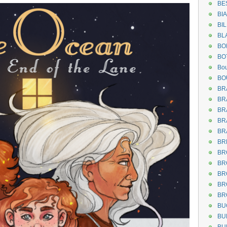
BE
BI
BI
BL
BO
BO
Bou
BO
BR
BR
BR
BR
BR
BR
BR
BR
BR
BR
BR
BU
BU