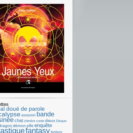
ettes
al doué de parole
bande
calypse
assassin
sinée
chat
dieux
chimère
conte
Disque-
enquête
dragon
démon
elfe
tastique
fantasy
fantasy