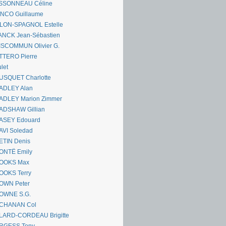
SSONNEAU Céline
ANCO Guillaume
LLON-SPAGNOL Estelle
ANCK Jean-Sébastien
ISCOMMUN Olivier G.
TTERO Pierre
let
USQUET Charlotte
ADLEY Alan
ADLEY Marion Zimmer
ADSHAW Gillian
ASEY Edouard
AVI Soledad
ETIN Denis
ONTË Emily
OOKS Max
OOKS Terry
OWN Peter
OWNE S.G.
CHANAN Col
LARD-CORDEAU Brigitte