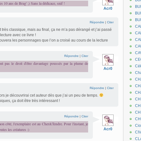
BU
les 10 ans de Brag' ;) Sans la dédicace, snif !
BU
Acr0
BU
BU
Répondre
|
Citer
CA
st très classique, mais au final, ça ne m’a pas dérangé et j’ai passé
CA
ecture avec ce livre !
CA
rouvera les personnages que l’on a croisé au cours de la lecture
CA
CA
Répondre
|
Citer
CEC
ont pas le droit d'être davantage poussés par la plume de
Cé
Acr0
Cha
CH
CH
Répondre
|
Citer
CH
lors je découvrirai cet auteur dès que j’ai un peu de temps.
CH
ques, ça doit être très intéressant !
CH
CH
Répondre
|
Citer
CH
 côté, l'exemplaire est au Cher&Tendre. Pour l'instant, je
Ci
utes les créatures :)
Acr0
CI
CL