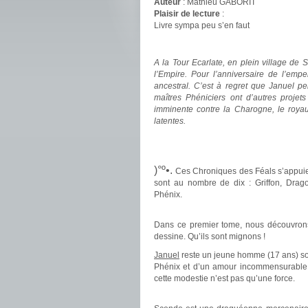
Auteur
: Mathieu GABORIT
Plaisir de lecture
:
Livre sympa peu s’en faut
.
A la Tour Ecarlate, en plein village de 
l’Empire. Pour l’anniversaire de l’empe
ancestral. C’est à regret que Januel p
maîtres Phéniciers ont d’autres projet
imminente contre la Charogne, le royau
latentes.
.
.
)°º•.
Ces Chroniques des Féals s’appui
sont au nombre de dix : Griffon, Drago
Phénix.
.
Dans ce premier tome, nous découvron
dessine. Qu’ils sont mignons !
Januel
reste un jeune homme (17 ans) soli
Phénix et d’un amour incommensurable. 
cette modestie n’est pas qu’une force.
.