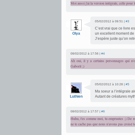
Moi aussi j'ai la version intégrale, celle pour 
05/02/2012 à 09:51 |
#3
C’est vrai que ce livre e
Olya
un excellent moment de l
J’espère juste qu’on ret
08/02/2012 à 17:56 |
#4
Ah oui, il y a certains personnages qui n'
Gaborit ;)
05/02/2012 à 10:28 |
#5
Ma soeur a l’intégrale a
Luthien
Autant de créatures mythi
08/02/2012 à 17:57 |
#6
Huhu, t'es comme moi, tu empruntes ;) De mon
ne te cache pas que nous n'avons pas croisé to