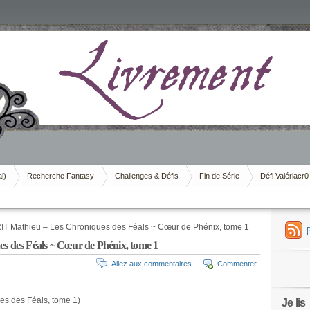
al)
Recherche Fantasy
Challenges & Défis
Fin de Série
Défi Valériacr0
 Mathieu – Les Chroniques des Féals ~ Cœur de Phénix, tome 1
des Féals ~ Cœur de Phénix, tome 1
Allez aux commentaires
Commenter
es des Féals, tome 1)
Je lis