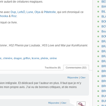
vrir autant de créatures magiques.
BE
BI
BI
une avec
Dup
,
LefsÖ
,
Lune
,
Olya
&
Ptitetrolle
, qui ont chroniqué ce
hooka
&
Roz
.
BL
BO
iqué ce livre.
BO
Bou
BO
BR
lonne ; #02 Phenix par Loubata ; #03 Love and War par KuniKunami.
BR
BR
BR
ic
,
chimère
,
dragon
,
griffon
,
licorne
,
phénix
,
sirène
BR
BR
Trackbacks (8)
Commentaires (32)
BR
BR
Répondre
|
Citer
BR
sion intégrale. Et dédicacé par l’auteur en plus. Il faut que je m’y
BR
ire mon propre avis. J’ai vu de bonnes critiques, et de moins
BR
BU
BU
Répondre
|
Citer