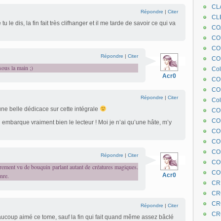
CL
Répondre
|
Citer
CL
 le dis, la fin fait très clifhanger et il me tarde de savoir ce qui va
CO
COE
CO
Répondre
|
Citer
COL
ous la main ;)
Col
Acr0
CO
CO
Répondre
|
Citer
Col
ne belle dédicace sur cette intégrale
CO
CO
l embarque vraiment bien le lecteur ! Moi je n’ai qu’une hâte, m’y
CO
CO
CO
Répondre
|
Citer
CO
 rarement vu de bouquin parlant autant de créatures magiques.
CO
nre.
Acr0
CR
CR
CR
Répondre
|
Citer
CR
aucoup aimé ce tome, sauf la fin qui fait quand même assez bâclé