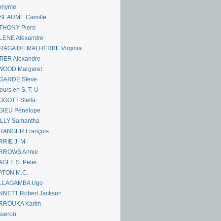
onyme
SEAUME Camille
THONY Piers
LENE Alexandre
RAGA DE MALHERBE Virginia
IER Alexandre
WOOD Margaret
GARDE Steve
eurs en S, T, U
GGOTT Stella
GIEU Pénélope
ILLY Samantha
RANGER François
RIE J. M.
RROWS Annie
GLE S. Peter
ATON M.C.
LLAGAMBA Ugo
NNETT Robert Jackson
RROUKA Karim
sseron