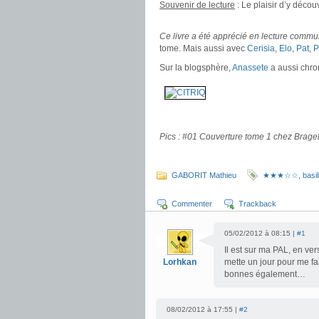
Souvenir de lecture
: Le plaisir d’y décou
.
Ce livre a été apprécié en lecture comm
tome. Mais aussi avec
Cerisia
,
Elo
,
Pat
,
P
Sur la blogsphère,
Anassete
a aussi chron
.
Pics : #01 Couverture tome 1 chez Brage
.
GABORIT Mathieu
★★★☆☆
,
basil
Commenter
Trackback
05/02/2012 à 08:15 |
#1
Il est sur ma PAL, en ver
Lorhkan
mette un jour pour me fa
bonnes également…
08/02/2012 à 17:55 |
#2