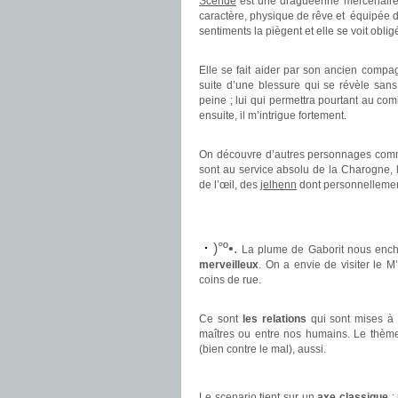
Scende
est une draguéenne mercenaire. C
caractère, physique de rêve et équipée
sentiments la piègent et elle se voit oblig
.
Elle se fait aider par son ancien comp
suite d’une blessure qui se révèle san
peine ; lui qui permettra pourtant au co
ensuite, il m’intrigue fortement.
.
On découvre d’autres personnages co
sont au service absolu de la Charogne, 
de l’œil, des
jelhenn
dont personnellement
.
.
)°º•.
La plume de Gaborit nous encha
merveilleux
. On a envie de visiter le 
coins de rue.
.
Ce sont
les relations
qui sont mises à l
maîtres ou entre nos humains. Le thème 
(bien contre le mal), aussi.
.
Le scenario tient sur un
axe classique
: