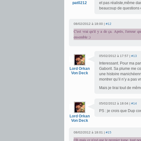
pat0212
et pas réaliste,même dan
beaucoup de questions en
08/02/2012 à 18:00 |
#12
C'est vrai qu'il y a de ça. Après, l'erreur 
ensemble ;)
05/02/2012 à 17:57 |
#13
Interessant. Pour ma part
Lord Orkan
Gaborit. Sa plume me conv
Von Deck
une histoire manichéenne
montrer qu’il n’y a pas v
Mais je lirai tout de mê
05/02/2012 à 18:04 |
#14
PS : je crois que Dup c
Lord Orkan
Von Deck
08/02/2012 à 18:01 |
#15
Oh mais ce n'est que le premier tome, tout pe