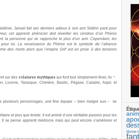
Sédénie, Januel fait ses derniers adieux à son ami Sildinn parti pour
reur, cet apprenti phénicier doit réveiller les cendres d’un Phénix
erd la personne qui se rapproche le plus d’un ami. Cependant, les
s pour lui. La renaissance du Phénix est le symbole de l’alliance
me des morts alors que l’empire Grif’ est en proie à des tensions
ent sur des
créatures mythiques
qui font tout simplement rêver, ils
n, Licorne, Tarasque, Chimère, Basilic, Pégase, Caladre, Aspic et
s plusieurs personnages, une fine équipe – bien malgré eux – se
Étiqu
anim
taire et plus que timide. Il est animé d’une véritable passion pour les
apo
Il se pense apprenti médiocre mais qui peut encore s’améliorer et
des
Monde
fan