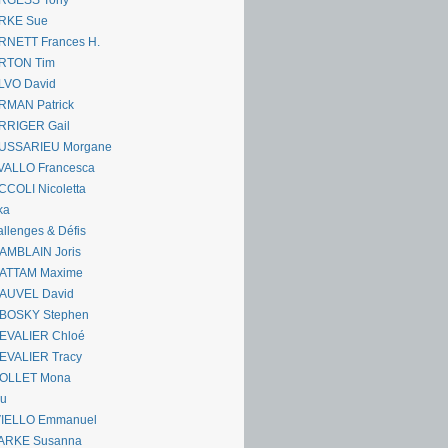
RGESS Tony
RKE Sue
RNETT Frances H.
RTON Tim
LVO David
RMAN Patrick
RRIGER Gail
USSARIEU Morgane
VALLO Francesca
COLI Nicoletta
ka
llenges & Défis
AMBLAIN Joris
ATTAM Maxime
AUVEL David
BOSKY Stephen
EVALIER Chloé
EVALIER Tracy
OLLET Mona
ou
VIELLO Emmanuel
ARKE Susanna