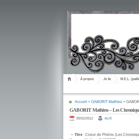
Livrement
À propos
Je lis
M.E.L. (pal/l
Accueil
>
GABORIT Mathieu
> GABORIT
GABORIT Mathieu – Les Chroniques 
05/02/2012
Acr0
.
Titre
: Coeur de Phénix (Les Chroniqu