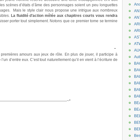
An
 les scènes d’états d’âme des personnages soient un peu longuettes
ssages. Mais le style clair nous propose une intrigue aux nombreux
AN
ibles.
La fluidité d’action mêlée aux chapitres courts vous rendra
AN
 laisser porter tout simplement. Notons que ce premier tome se termine
AR
AR
AST
AT
AU
remières amours aux jeux de rôle. En plus de jouer, il participe à
Aut
 l’un d’entre eux. C’est tout naturellement qu’il en vient à l’écriture de
BA
BA
BA
BA
BAR
BA
——————————————————~*
BEA
BE
BE
BE
BE
Be