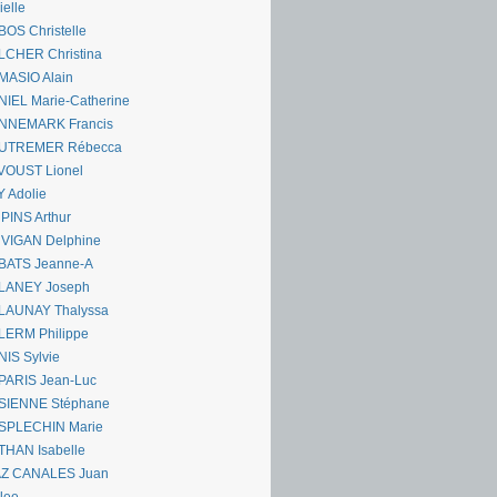
ielle
OS Christelle
LCHER Christina
MASIO Alain
IEL Marie-Catherine
NNEMARK Francis
UTREMER Rébecca
VOUST Lionel
 Adolie
PINS Arthur
 VIGAN Delphine
BATS Jeanne-A
LANEY Joseph
LAUNAY Thalyssa
LERM Philippe
IS Sylvie
PARIS Jean-Luc
SIENNE Stéphane
SPLECHIN Marie
THAN Isabelle
AZ CANALES Juan