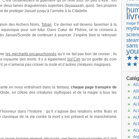
’est certainement la guerrière qu’on rêve tous un peu d’être : fort
histori
 de deux lames draguéennes superbes (tayaaaaah, quoi). Ses propres
hum
ée de protéger Januel jusqu’à l’arrivée à la Citadelle.
liv
mage
agnon des Archers Noirs,
Tshan
. Ce dernier est devenu tavernier à la
mytho
s équivoque pour son futur. Dans Cœur de Phénix, on le croisera à
scienc
mbo Januel/Scende de continuer à avancer. J’espère bien le retrouver
stea
sans
you
mme
les méchants encapuchonnés
qu’il ne fait pas bon de croiser ; ils
★
le royaume des morts. Il y a également
Sol’Cim
qu’on guette du coin
★★
, je n’aimerai pas croiser la route et d’autres créatures magiques.
Catég
AD
nte en nous entraînant dans la fantasy,
chaque page transpire de
AD
M’Onde, on côtoie des créatures mythiques et de la magie à tous les
AL
AL
AL
’honneur dans l’histoire : qu’il s’agisse des relations entre féals et
classique de la vie contre la mort y est présent et le manichéisme
AL
AL
AL
An
 un jeune homme réservé découvre une force insoupçonnée et il doit