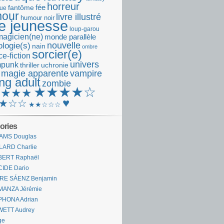
horreur
fantôme
fée
que
our
livre illustré
humour noir
re jeunesse
loup-garou
magicien(ne)
monde parallèle
nouvelle
logie(s)
nain
ombre
sorcier(e)
e-fiction
univers
mpunk
thriller
uchronie
 magie apparente
vampire
ng adult
zombie
★★★★☆
★★★★
♥
★☆☆
★★☆☆☆
ories
AMS Douglas
LARD Charlie
BERT Raphaël
CIDE Dario
IRE SÁENZ Benjamin
MANZA Jérémie
PHONA Adrian
WETT Audrey
ge