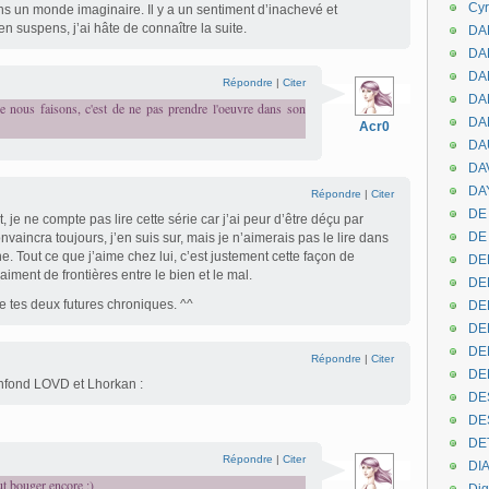
Cyr
s un monde imaginaire. Il y a un sentiment d’inachevé et
 suspens, j’ai hâte de connaître la suite.
DAB
DA
DA
Répondre
|
Citer
DAN
que nous faisons, c'est de ne pas prendre l'oeuvre dans son
DA
Acr0
DA
DA
DAY
Répondre
|
Citer
DE 
, je ne compte pas lire cette série car j’ai peur d’être déçu par
DE
aincra toujours, j’en suis sur, mais je n’aimerais pas le lire dans
. Tout ce que j’aime chez lui, c’est justement cette façon de
DE
raiment de frontières entre le bien et le mal.
DE
me tes deux futures chroniques. ^^
DE
DE
DEN
Répondre
|
Citer
DE
onfond LOVD et Lhorkan :
DE
DE
DE
Répondre
|
Citer
DI
ut bouger encore ;)