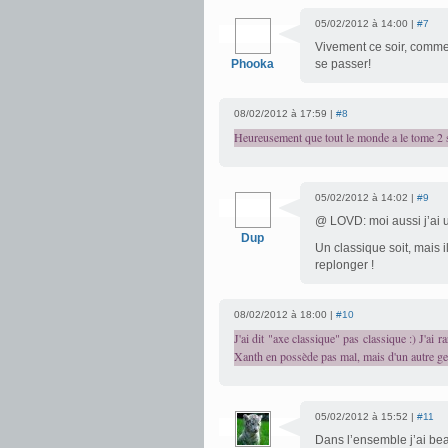
05/02/2012 à 14:00 |
#7
Vivement ce soir, comme tu
Phooka
se passer!
08/02/2012 à 17:59 |
#8
Heureusement que tout le monde a le tome 2 s
05/02/2012 à 14:02 |
#9
@ LOVD: moi aussi j’ai u
Dup
Un classique soit, mais i
replonger !
08/02/2012 à 18:00 |
#10
J'ai dit "axe classique" pas classique :) J'ai
Xanth en possède pas mal, mais d'un autre ge
05/02/2012 à 15:52 |
#11
Dans l’ensemble j’ai be