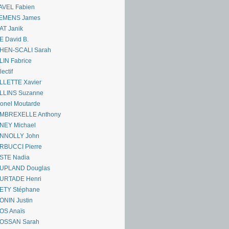
AVEL Fabien
EMENS James
AT Janik
 David B.
HEN-SCALI Sarah
IN Fabrice
lectif
LLETTE Xavier
LLINS Suzanne
onel Moutarde
MBREXELLE Anthony
NEY Michael
NNOLLY John
RBUCCI Pierre
STE Nadia
UPLAND Douglas
URTADE Henri
ETY Stéphane
ONIN Justin
OS Anaïs
OSSAN Sarah