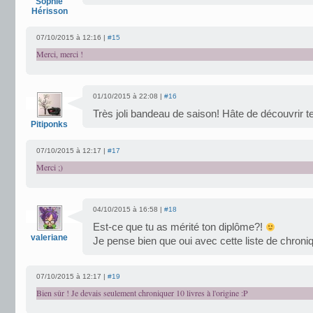
Sophie
Hérisson
07/10/2015 à 12:16 |
#15
Merci, merci !
01/10/2015 à 22:08 |
#16
Très joli bandeau de saison! Hâte de découvrir 
Pitiponks
07/10/2015 à 12:17 |
#17
Merci ;)
04/10/2015 à 16:58 |
#18
Est-ce que tu as mérité ton diplôme?!
valeriane
Je pense bien que oui avec cette liste de chroniq
07/10/2015 à 12:17 |
#19
Bien sûr ! Je devais seulement chroniquer 10 livres à l'origine :P