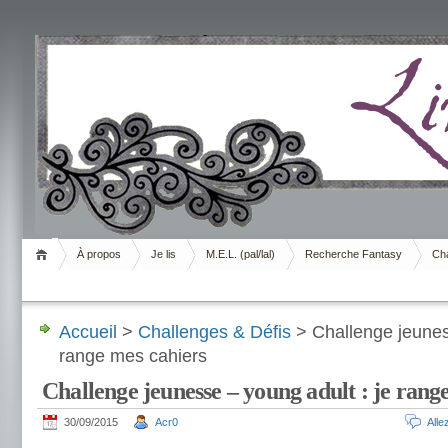
Livrement
À propos
Je lis
M.E.L. (pal/lal)
Recherche Fantasy
Cha
Accueil
>
Challenges & Défis
> Challenge jeuness
range mes cahiers
Challenge jeunesse – young adult : je rang
30/09/2015
Acr0
All