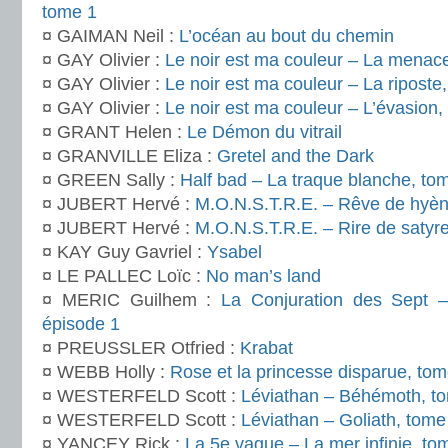
tome 1
¤ GAIMAN Neil :
L’océan au bout du chemin
¤ GAY Olivier :
Le noir est ma couleur – La menac
¤ GAY Olivier :
Le noir est ma couleur – La riposte
¤ GAY Olivier :
Le noir est ma couleur – L’évasion,
¤ GRANT Helen :
Le Démon du vitrail
¤ GRANVILLE Eliza :
Gretel and the Dark
¤ GREEN Sally :
Half bad – La traque blanche, to
¤ JUBERT Hervé :
M.O.N.S.T.R.E. – Rêve de hyèn
¤ JUBERT Hervé :
M.O.N.S.T.R.E. – Rire de satyr
¤ KAY Guy Gavriel :
Ysabel
¤ LE PALLEC Loïc :
No man’s land
¤ MERIC Guilhem :
La Conjuration des Sept –
épisode 1
¤ PREUSSLER Otfried :
Krabat
¤ WEBB Holly :
Rose et la princesse disparue, tom
¤ WESTERFELD Scott :
Léviathan – Béhémoth, t
¤ WESTERFELD Scott :
Léviathan – Goliath, tome
¤ YANCEY Rick :
La 5e vague – La mer infinie, to