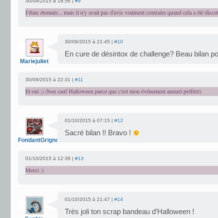
30/09/2015 à 18:56 |
#9
J'étais étonnée... mais il n'y avait pas d'avis vraiment contraire quand cela a été disc
30/09/2015 à 21:45 |
#10
En cure de désintox de challenge? Beau bilan pou
Mariejuliet
30/09/2015 à 22:31 |
#11
Et oui ;) (bon sauf Halloween parce que c'est mon événement annuel préféré)
01/10/2015 à 07:15 |
#12
Sacré bilan !! Bravo !
FondantGrignote
01/10/2015 à 12:39 |
#13
Merci :)
01/10/2015 à 21:47 |
#14
Très joli ton scrap bandeau d’Halloween !