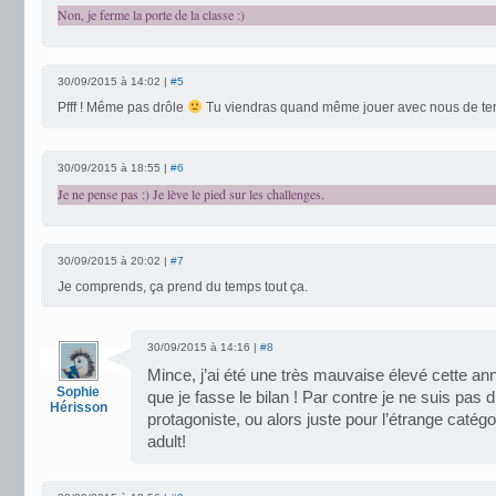
Non, je ferme la porte de la classe :)
30/09/2015 à 14:02 |
#5
Pfff ! Même pas drôle
Tu viendras quand même jouer avec nous de te
30/09/2015 à 18:55 |
#6
Je ne pense pas :) Je lève le pied sur les challenges.
30/09/2015 à 20:02 |
#7
Je comprends, ça prend du temps tout ça.
30/09/2015 à 14:16 |
#8
Mince, j’ai été une très mauvaise élevé cette a
Sophie
que je fasse le bilan ! Par contre je ne suis pas 
Hérisson
protagoniste, ou alors juste pour l’étrange caté
adult!