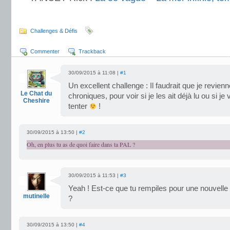
.
Challenges & Défis
Commenter
Trackback
30/09/2015 à 11:08 |
#1
Un excellent challenge : Il faudrait que je revienn
Le Chat du
chroniques, pour voir si je les ait déjà lu ou si 
Cheshire
tenter
!
30/09/2015 à 13:50 |
#2
Oh, en plus tu as de quoi faire dans ta PAL ?
30/09/2015 à 11:53 |
#3
Yeah ! Est-ce que tu rempiles pour une nouvelle 
mutinelle
?
30/09/2015 à 13:50 |
#4