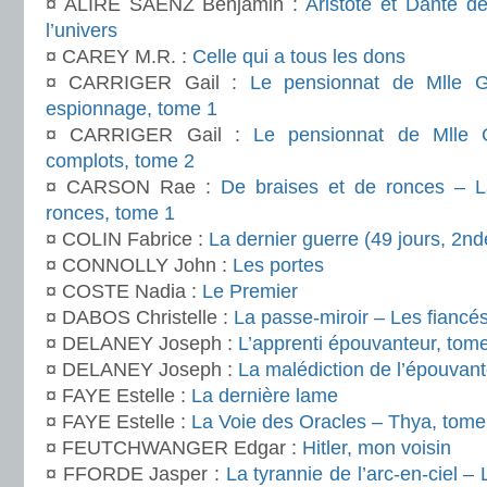
¤ ALIRE SÁENZ Benjamin :
Aristote et Dante d
l’univers
¤ CAREY M.R. :
Celle qui a tous les dons
¤ CARRIGER Gail :
Le pensionnat de Mlle G
espionnage, tome 1
¤ CARRIGER Gail :
Le pensionnat de Mlle 
complots, tome 2
¤ CARSON Rae :
De braises et de ronces – La
ronces, tome 1
¤ COLIN Fabrice :
La dernier guerre (49 jours, 2nd
¤ CONNOLLY John :
Les portes
¤ COSTE Nadia :
Le Premier
¤ DABOS Christelle :
La passe-miroir – Les fiancés
¤ DELANEY Joseph :
L’apprenti épouvanteur, tom
¤ DELANEY Joseph :
La malédiction de l’épouvant
¤ FAYE Estelle :
La dernière lame
¤ FAYE Estelle :
La Voie des Oracles – Thya, tome
¤ FEUTCHWANGER Edgar :
Hitler, mon voisin
¤ FFORDE Jasper :
La tyrannie de l’arc-en-ciel –