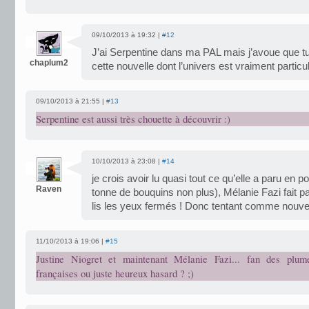
09/10/2013 à 19:32 |
#12
J’ai Serpentine dans ma PAL mais j’avoue que tu
chaplum2
cette nouvelle dont l’univers est vraiment particul
09/10/2013 à 21:55 |
#13
Serpentine est aussi très chouette à découvrir :)
10/10/2013 à 23:08 |
#14
je crois avoir lu quasi tout ce qu’elle a paru en p
Raven
tonne de bouquins non plus), Mélanie Fazi fait pa
lis les yeux fermés ! Donc tentant comme nouv
11/10/2013 à 19:06 |
#15
Justine Niogret et maintenant Mélanie Fazi... fan des plum
françaises ou juste heureux hasard ? ;)