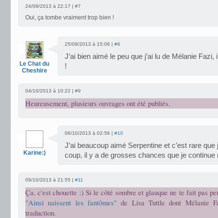
24/09/2013 à 22:17 |
#7
Oui, ça tombe vraiment trop bien !
25/09/2013 à 15:06 |
#8
J’ai bien aimé le peu que j’ai lu de Mélanie Fazi, 
Le Chat du
!
Cheshire
04/10/2013 à 10:22 |
#9
Heureusement, plusieurs ouvrages ont été publiés.
06/10/2013 à 02:56 |
#10
J’ai beaucoup aimé Serpentine et c’est rare que 
Karine:)
coup, il y a de grosses chances que je continue
09/10/2013 à 21:55 |
#11
Ça, c'est chouette :) Si le côté sombre et glauque ne te fait pas pe
"Ainsi naissent les fantômes"
de Lisa Tuttle dont Mélanie Fa
traduction.