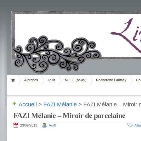
Livrement
À propos
Je lis
M.E.L. (pal/lal)
Recherche Fantasy
Cha
Accueil
>
FAZI Mélanie
> FAZI Mélanie – Miroir 
FAZI Mélanie – Miroir de porcelaine
23/09/2013
Acr0
All
.