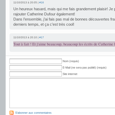
11/10/2013 à 20:05 |
#16
Un heureux hasard, mais qui me fais grandement plaisir! Je 
rajouter Catherine Dufour également!
Dans l’ensemble, j’ai fais pas mal de bonnes découvertes fr
derniers temps, et ça c’est très cool!
11/10/2013 à 20:10 |
#17
Tout à fait ! Et j'aime beaucoup, beaucoup les écrits de Catherine 
Nom (requis)
E-Mail (ne sera pas publié) (requis)
Site internet
S'abonner aux commentaires