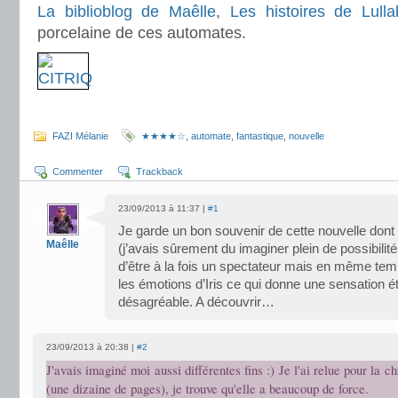
La biblioblog de Maêlle
,
Les histoires de Lulla
porcelaine de ces automates.
.
FAZI Mélanie
★★★★☆
,
automate
,
fantastique
,
nouvelle
Commenter
Trackback
23/09/2013 à 11:37 |
#1
Je garde un bon souvenir de cette nouvelle dont 
Maêlle
(j’avais sûrement du imaginer plein de possibilité
d’être à la fois un spectateur mais en même te
les émotions d’Iris ce qui donne une sensation 
désagréable. A découvrir…
23/09/2013 à 20:38 |
#2
J'avais imaginé moi aussi différentes fins :) Je l'ai relue pour la 
(une dizaine de pages), je trouve qu'elle a beaucoup de force.