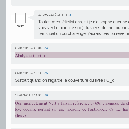
23/09/2013 à 18:27 |
#3
Toutes mes félicitations, si je n’ai zappé aucune c
Vert
vais vérifier d’ici ce soir), tu viens de me fournir
participation du challenge, j’aurais pas pu rêvé 
23/09/2013 à 20:38 |
#4
Ahah, c'est fort :)
24/09/2013 à 16:16 |
#5
Surtout quand on regarde la couverture du livre ! O_o
24/09/2013 à 21:51 |
#6
Oui, indirectement Vert y faisait référence ;) 69e chronique du 
love dedans, portant sur une nouvelle de l'anthologie 69. Le has
choses.