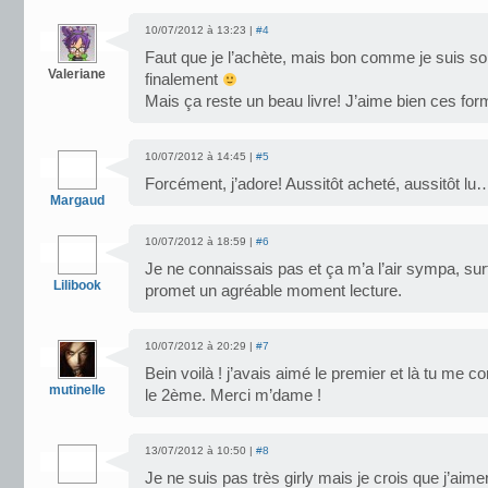
10/07/2012 à 13:23 |
#4
Faut que je l’achète, mais bon comme je suis s
Valeriane
finalement
Mais ça reste un beau livre! J’aime bien ces form
10/07/2012 à 14:45 |
#5
Forcément, j’adore! Aussitôt acheté, aussitôt lu…
Margaud
10/07/2012 à 18:59 |
#6
Je ne connaissais pas et ça m’a l’air sympa, surt
Lilibook
promet un agréable moment lecture.
10/07/2012 à 20:29 |
#7
Bein voilà ! j’avais aimé le premier et là tu me con
mutinelle
le 2ème. Merci m’dame !
13/07/2012 à 10:50 |
#8
Je ne suis pas très girly mais je crois que j’a