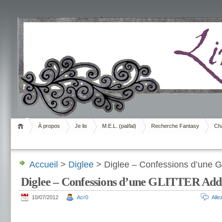
Livrement
À propos
Je lis
M.E.L. (pal/lal)
Recherche Fantasy
Cha
Accueil
>
Diglee
> Diglee – Confessions d’une 
Diglee – Confessions d’une GLITTER Add
10/07/2012
Acr0
All
.