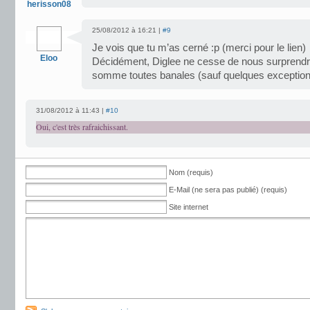
herisson08
25/08/2012 à 16:21 |
#9
Je vois que tu m’as cerné :p (merci pour le lien)
Eloo
Décidément, Diglee ne cesse de nous surprendr
somme toutes banales (sauf quelques exception
31/08/2012 à 11:43 |
#10
Oui, c'est très rafraichissant.
Nom (requis)
E-Mail (ne sera pas publié) (requis)
Site internet