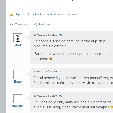
.
Diglee
★★★★☆
,
bande dessinée
,
humour
Commenter
Trackback
10/07/2012 à 09:21 |
#1
Je connais juste de nom, peut être ai-je déjà lu 
Olya
blog, mais c’est tout.
Par contre, wouah ! Le bouquin est sublime, tout 
la classe
10/07/2012 à 09:39 |
#2
Je l’ai acheté il y a un mois et des poussières, et 
Erato
Je devrais peut-être m’y mettre. Je trouve que la
10/07/2012 à 12:20 |
#3
Je viens de le finir, mais n’ai pas eu le temps d
Akialam
si on suit le blog, c’est vraiment aussi sympa !