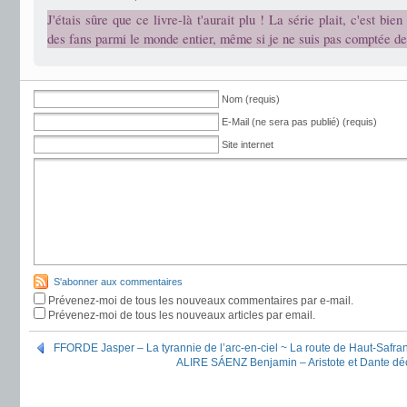
J'étais sûre que ce livre-là t'aurait plu ! La série plait, c'est bien 
des fans parmi le monde entier, même si je ne suis pas comptée de
Nom (requis)
E-Mail (ne sera pas publié) (requis)
Site internet
S'abonner aux commentaires
Prévenez-moi de tous les nouveaux commentaires par e-mail.
Prévenez-moi de tous les nouveaux articles par email.
FFORDE Jasper – La tyrannie de l’arc-en-ciel ~ La route de Haut-Safra
ALIRE SÁENZ Benjamin – Aristote et Dante déco