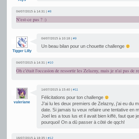
04/07/2015 à 14:31 |
#8
N'est-ce pas ? :)
04/07/2015 à 10:18 |
#9
Un beau bilan pour un chouette challenge
Tigger Lilly
04/07/2015 à 14:31 |
#10
Oh c'était l'occasion de ressortir les Zelazny, mais je n'ai pas de r
14/07/2015 à 15:40 |
#11
Félicitations pour ton challenge
valeriane
J’ai lu les deux premiers de Zelazny, j’ai eu du
date. Si jamais tu veux refaire une tentative 
Joel les a tous lus et il avait bien kiffé, faut que
pourquoi! On a dû passer à côté de qqch!
16/07/2015 à 18:35 |
#12