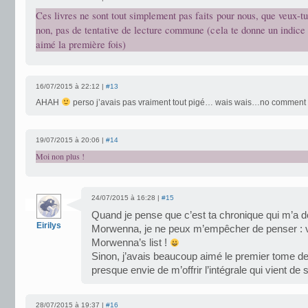
Ces livres ne sont tout simplement pas faits pour nous, que veux-tu 
non, pas de tentative de lecture commune (cela te donne un indice
aimé la première fois)
16/07/2015 à 22:12 |
#13
AHAH
perso j’avais pas vraiment tout pigé… wais wais…no comment
19/07/2015 à 20:06 |
#14
Moi non plus !
24/07/2015 à 16:28 |
#15
Quand je pense que c’est ta chronique qui m’a d
Eirilys
Morwenna, je ne peux m’empêcher de penser : v
Morwenna’s list !
Sinon, j’avais beaucoup aimé le premier tome de
presque envie de m’offrir l’intégrale qui vient de s
28/07/2015 à 19:37 |
#16