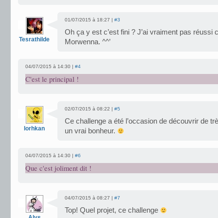
01/07/2015 à 18:27 |
#3
Oh ça y est c’est fini ? J’ai vraiment pas réussi ce
Tesrathilde
Morwenna. ^^’
04/07/2015 à 14:30 |
#4
C'est le principal !
02/07/2015 à 08:22 |
#5
Ce challenge a été l’occasion de découvrir de très
lorhkan
un vrai bonheur.
04/07/2015 à 14:30 |
#6
Que c'est joliment dit !
04/07/2015 à 08:27 |
#7
Top! Quel projet, ce challenge
Alys