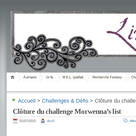
Livrement
À propos
Je lis
M.E.L. (pal/lal)
Recherche Fantasy
Cha
Accueil
>
Challenges & Défis
> Clôture du chall
Clôture du challenge Morwenna’s list
01/07/2015
Acr0
All
.