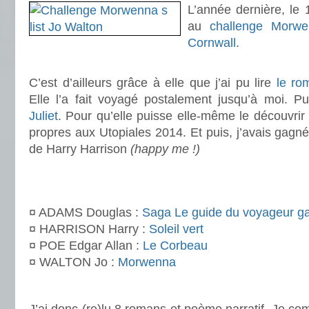
L’année dernière, le 1e
au
challenge Morwen
Cornwall
.
.
C’est d’ailleurs grâce à elle que j’ai pu lire
le ro
Elle l’a fait voyagé postalement jusqu’à moi. Pu
Juliet
. Pour qu’elle puisse elle-même le découvrir 
propres aux Utopiales 2014. Et puis, j’avais gagné
de Harry Harrison
(happy me !)
.
.
¤ ADAMS Douglas :
Saga Le guide du voyageur ga
¤ HARRISON Harry :
Soleil vert
¤ POE Edgar Allan :
Le Corbeau
¤ WALTON Jo :
Morwenna
.