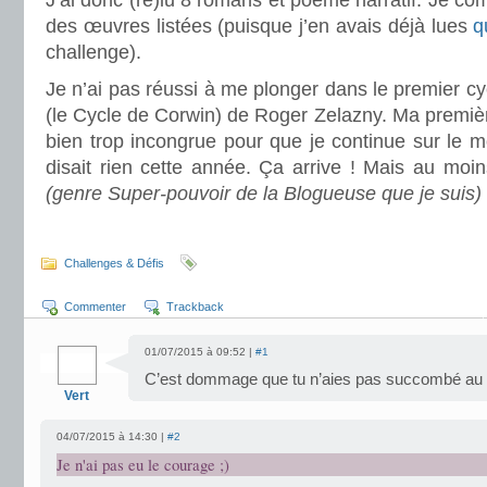
J’ai donc (re)lu 8 romans et poème narratif. Je co
des œuvres listées (puisque j’en avais déjà lues
q
challenge).
Je n’ai pas réussi à me plonger dans le premier c
(le Cycle de Corwin) de Roger Zelazny. Ma premièr
bien trop incongrue pour que je continue sur le 
disait rien cette année. Ça arrive ! Mais au moins
(genre Super-pouvoir de la Blogueuse que je suis)
.
Challenges & Défis
Commenter
Trackback
01/07/2015 à 09:52 |
#1
C’est dommage que tu n’aies pas succombé au
Vert
04/07/2015 à 14:30 |
#2
Je n'ai pas eu le courage ;)