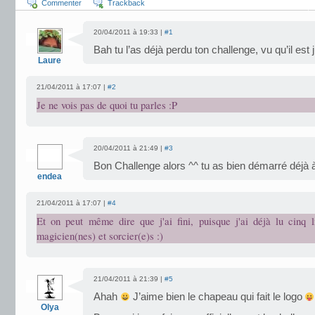
Commenter
Trackback
20/04/2011 à 19:33 |
#1
Bah tu l’as déjà perdu ton challenge, vu qu’il e
Laure
21/04/2011 à 17:07 |
#2
Je ne vois pas de quoi tu parles :P
20/04/2011 à 21:49 |
#3
Bon Challenge alors ^^ tu as bien démarré déjà 
endea
21/04/2011 à 17:07 |
#4
Et on peut même dire que j'ai fini, puisque j'ai déjà lu cinq li
magicien(nes) et sorcier(e)s :)
21/04/2011 à 21:39 |
#5
Ahah
J’aime bien le chapeau qui fait le logo
Olya