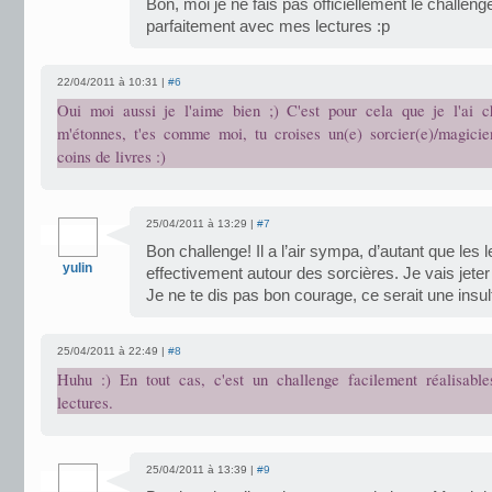
Bon, moi je ne fais pas officiellement le challeng
parfaitement avec mes lectures :p
22/04/2011 à 10:31 |
#6
Oui moi aussi je l'aime bien ;) C'est pour cela que je l'ai c
m'étonnes, t'es comme moi, tu croises un(e) sorcier(e)/magicie
coins de livres :)
25/04/2011 à 13:29 |
#7
Bon challenge! Il a l’air sympa, d’autant que les 
yulin
effectivement autour des sorcières. Je vais jeter
Je ne te dis pas bon courage, ce serait une insul
25/04/2011 à 22:49 |
#8
Huhu :) En tout cas, c'est un challenge facilement réalisabl
lectures.
25/04/2011 à 13:39 |
#9