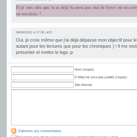
Et je suis sûre que tu as déjà lu aussi pas mal de livres où on cro
ou sorcières ?
08/06/2011 à 17:28 |
#15
Oui, je crois même que j’ai déjà dépassé mon objectif pour le
autant pour les lectures que pour les chroniques ) ! Il me rest
présenter et mettre le logo :p
Nom (requis)
E-Mail (ne sera pas publié) (requis)
Site internet
S'abonner aux commentaires