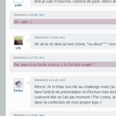
Bon je vais m’inscrire, comme de juste. Merci de 
yulin
25/04/2011 à 22:49 |
#10
Ah, super ;)
26/04/2011 à 13:24 |
#11
Ah ah je ne dirai qu’une chose, *ou deux^^ * enc
Lily
26/04/2011 à 17:16 |
#12
Oui, mais il est facile celui-ci ;) Je l'ai déjà rempli !
05/06/2011 à 21:45 |
#13
Mince! Je m’étais inscrite au challenge mais j’a
Eirilys
faire l’article de présentation et d’inclure mes 
vraiment tête en l’air par moment ! Par contre, je
dans la confection de mon propre logo :/
08/06/2011 à 13:38 |
#14