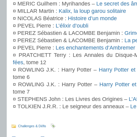
¤ MERIC Guilhem : Myrihandes –
Le secret des 
¤ MILLAR Martin :
Kalix, la loup garou solitaire
¤ NICOLAS Béatrice :
Histoire d’un monde
¤ PEVEL Pierre :
L’élixir d’oubli
¤ PEREZ Sébastien & LACOMBE Benjamin :
Grim
¤ PEREZ Sébastien & LACOMBE Benjamin :
La pe
¤ PEVEL Pierre :
Les enchantements d’Ambremer
¤ PRATCHETT Terry : Les Annales du Disque
fées
, tome 12
¤ ROWLING J.K. : Harry Potter –
Harry Potter et
tome 6
¤ ROWLING J.K. : Harry Potter –
Harry Potter et
tome 7
¤ STEPHENS John : Les Livres des Origines –
L’A
¤ TOLKIEN J.R.R. : Le seigneur des anneaux –
Le
Challenges & Défis