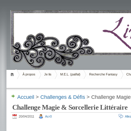
Livrement
À propos
Je lis
M.E.L. (pal/lal)
Recherche Fantasy
Cha
Accueil
>
Challenges & Défis
> Challenge Magie &
Challenge Magie & Sorcellerie Littéraire
20/04/2011
Acr0
All
.