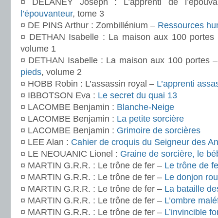
¤ DELANEY Joseph : L’apprenti de l’épouv
l’épouvanteur
, tome 3
¤ DE PINS Arthur : Zombillénium –
Ressources hu
¤ DETHAN Isabelle : La maison aux 100 portes
volume 1
¤ DETHAN Isabelle : La maison aux 100 portes 
pieds
, volume 2
¤ HOBB Robin : L’assassin royal –
L’apprenti assa
¤ IBBOTSON Eva :
Le secret du quai 13
¤ LACOMBE Benjamin :
Blanche-Neige
¤ LACOMBE Benjamin :
La petite sorcière
¤ LACOMBE Benjamin :
Grimoire de sorcières
¤ LEE Alan :
Cahier de croquis du Seigneur des A
¤ LE NEOUANIC Lionel :
Graine de sorcière, le b
¤ MARTIN G.R.R. : Le trône de fer –
Le trône de fe
¤ MARTIN G.R.R. : Le trône de fer –
Le donjon ro
¤ MARTIN G.R.R. : Le trône de fer –
La bataille de
¤ MARTIN G.R.R. : Le trône de fer –
L’ombre malé
¤ MARTIN G.R.R. : Le trône de fer –
L’invincible f