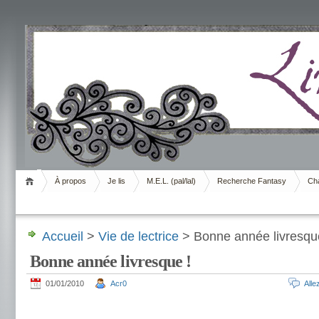
Livrement
À propos
Je lis
M.E.L. (pal/lal)
Recherche Fantasy
Cha
Accueil
>
Vie de lectrice
> Bonne année livresqu
Bonne année livresque !
01/01/2010
Acr0
All
.