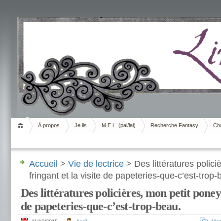
Livrement
À propos
Je lis
M.E.L. (pal/lal)
Recherche Fantasy
Cha
Accueil
>
Vie de lectrice
> Des littératures polici
fringant et la visite de papeteries-que-c’est-trop-
Des littératures policières, mon petit poney 
de papeteries-que-c’est-trop-beau.