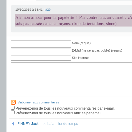
15/10/2015 à 18:41 |
#20
Ah mon amour pour la papeterie ! Par contre, aucun carnet : c'e
suis pas passée dans les rayons. (trop de tentations, sinon)
Nom (requis)
E-Mail (ne sera pas publié) (requis)
Site internet
S'abonner aux commentaires
Prévenez-moi de tous les nouveaux commentaires par e-mail.
Prévenez-moi de tous les nouveaux articles par email.
FINNEY Jack – Le balancier du temps