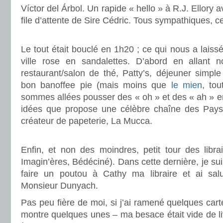
Víctor del Árbol. Un rapide « hello » à R.J. Ellory 
file d’attente de Sire Cédric. Tous sympathiques,
.
Le tout était bouclé en 1h20 ; ce qui nous a laissé 
ville rose en sandalettes. D’abord en allant 
restaurant/salon de thé, Patty’s, déjeuner simpl
bon banoffee pie (mais moins que
le mien
, to
sommes allées pousser des « oh » et des « ah » e
idées que propose une célèbre chaîne des Pays
créateur de papeterie, La Mucca.
.
Enfin, et non des moindres, petit tour des libra
Imagin’ères, Bédéciné). Dans cette dernière, je su
faire un poutou à Cathy ma libraire et ai salu
Monsieur Dunyach.
Pas peu fière de moi, si j’ai ramené quelques cart
montre quelques unes – ma besace était vide de l