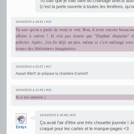
Tu sais que je vais faire du chantage affectif auss
(c’est la porte ouverte à toutes les fenêtres, qu’on 
15/10/2015 à 18:41 |
#16
Tu sais qu'on a parlé de venir te voir. Bon, il reste encore beauco
affaire à suivre ! Je n'ai pas trouvé que "Daphné disparue" é
policier. Après, j'en lis déjà un peu, même si c'est mélangé avec
issues des littératures imaginaires.
15/10/2015 à 22:07 |
#17
Aaaah fête!!! Je prépare la chambre d’amis!!!
16/10/2015 à 12:53 |
#18
Tu es très optimiste ;)
14/10/2015 à 16:48 |
#19
Ça avait l’air d’être une très chouette journée !
Eirilys
craqué pour les cartes et le marque-pages <3