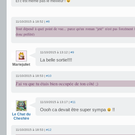
Et c’est même pas le meilleur !
11/10/2015 à 18:52 |
#8
Tout dépend à quel point de vue... parce qu'un roman "jeté" n'est pas forcément l
donc préféré)
11/10/2015 à 13:12 |
#9
La belle sortie!!!!
Mariejuliet
11/10/2015 à 18:53 |
#10
J'ai vu que tu étais bien occupée de ton côté ;)
11/10/2015 à 13:17 |
#11
Oooh ca devait être super sympa
!!
Le Chat du
Cheshire
11/10/2015 à 18:53 |
#12