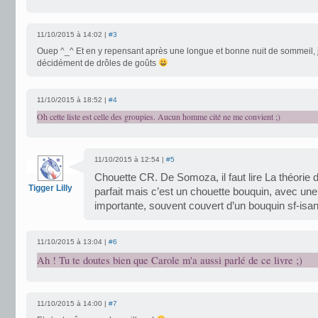
11/10/2015 à 14:02 |
#3
Ouep ^_^ Et en y repensant après une longue et bonne nuit de sommeil, j
décidément de drôles de goûts
11/10/2015 à 18:52 |
#4
Oh cette liste est celle des groupies. Aucun homme cité ne me convient ;)
11/10/2015 à 12:54 |
#5
Chouette CR. De Somoza, il faut lire La théorie 
Tigger Lilly
parfait mais c’est un chouette bouquin, avec une 
importante, souvent couvert d’un bouquin sf-isan
11/10/2015 à 13:04 |
#6
Ah ! Tu te doutes bien que Carole m'a aussi parlé de ce livre ;)
11/10/2015 à 14:00 |
#7