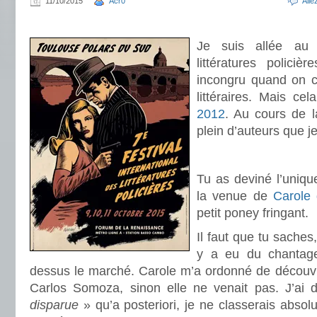
11/10/2015
Acr0
All
.
Je suis allée au 
littératures polici
incongru quand on c
littéraires. Mais cel
2012
. Au cours de la
plein d’auteurs que je
.
Tu as deviné l’uniqu
la venue de
Carole 
petit poney fringant.
Il faut que tu saches
y a eu du chantage 
dessus le marché. Carole m’a ordonné de découvri
Carlos Somoza, sinon elle ne venait pas. J’ai 
disparue
» qu’a posteriori, je ne classerais absol