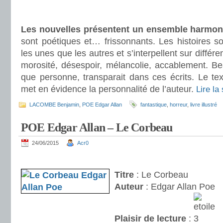
.
.
Les nouvelles présentent un ensemble harmon
sont poétiques et… frissonnants. Les histoires s
les unes que les autres et s’interpellent sur différe
morosité, désespoir, mélancolie, accablement. B
que personne, transparait dans ces écrits. Le te
met en évidence la personnalité de l’auteur.
Lire la
LACOMBE Benjamin
,
POE Edgar Allan
fantastique
,
horreur
,
livre illustré
POE Edgar Allan – Le Corbeau
24/06/2015
Acr0
.
Titre
: Le Corbeau
Auteur
: Edgar Allan Poe
Plaisir de lecture
: