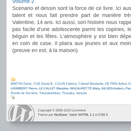
Volume 2
Scenario et dessin sont la force de ce livre. Ici a
talent et nous fait prendre part de manière trè
Valentine, 14 ans. Ici aussi, son histoire nous rappel
pas facile d’une adolescente parmi les copines, le
béguin et les fêtes. L’atmosphère y est bien dépei
en coin de case. Il plaira aux jeunes et aux moins
(preuve en est, à la maison).
.
.
BRETIN Denis
,
COE David B.
,
COLIN Fabrice
,
Colonel Moutarde
,
DE PINS Arthur
,
D
GRIMBERT Pierre
,
LE CALLET Blandine
,
MAZAURETTE Maïa
,
NILSEN Anders
,
Pac
Ronds de Sorcière
,
Tokyobanhbao
,
Tsusaka
,
Vanyda
Copyright © 2009-2023 Livrement
Theme par
NeoEase
. Valide
XHTML 1.1
et
CSS 3
.