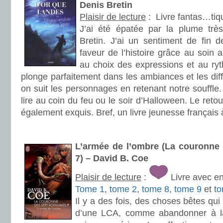
Denis Bretin
Plaisir de lecture
:
Livre fantas…tiq
J’ai été épatée par la plume trè
Bretin. J’ai un sentiment de fin de
faveur de l’histoire grâce au soin 
au choix des expressions et au ryt
plonge parfaitement dans les ambiances et les diff
on suit les personnages en retenant notre souffle. 
lire au coin du feu ou le soir d’Halloween. Le reto
également exquis. Bref, un livre jeunesse français à
.
L’armée de l’ombre (La couronne
7) – David B. Coe
Plaisir de lecture
:
Livre avec e
Tome 1
,
tome 2
,
tome 8
,
tome 9
et
t
Il y a des fois, des choses bêtes qui
d’une LCA, comme abandonner à la