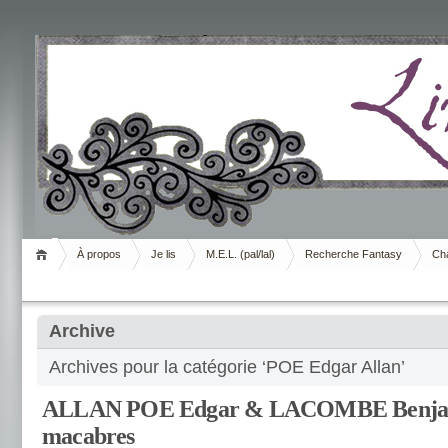
Livrement
À propos
Je lis
M.E.L. (pal/lal)
Recherche Fantasy
Cha
Archive
Archives pour la catégorie ‘POE Edgar Allan’
ALLAN POE Edgar & LACOMBE Benjami
macabres