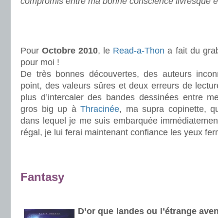
compromis entre ma bonne conscience livresque e
.
.
Pour
Octobre 2010
, le
Read-a-Thon
a fait du gra
pour moi !
De très bonnes découvertes, des auteurs incon
point, des valeurs sûres et deux erreurs de lectur
plus d’intercaler des bandes dessinées entre 
gros big up à
Thracinée
, ma supra copinette, qu
dans lequel je me suis embarquée immédiatemen
régal, je lui ferai maintenant confiance les yeux fe
.
.
Fantasy
.
D’or que landes ou l’étrange ave