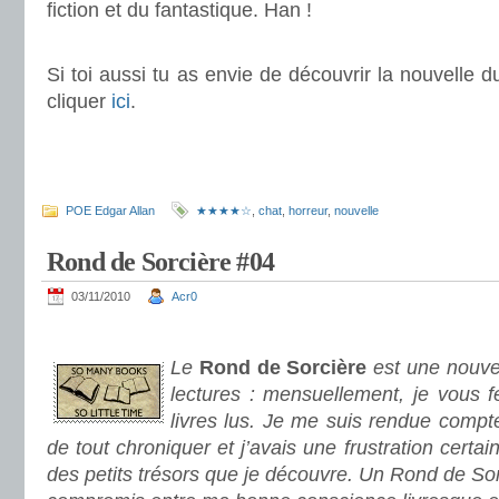
fiction et du fantastique. Han !
.
Si toi aussi tu as envie de découvrir la nouvelle du 
cliquer
ici
.
.
.
POE Edgar Allan
★★★★☆
,
chat
,
horreur
,
nouvelle
Rond de Sorcière #04
03/11/2010
Acr0
.
Le
Rond de Sorcière
est une nouve
lectures : mensuellement, je vous fe
livres lus. Je me suis rendue compte
de tout chroniquer et j’avais une frustration certa
des petits trésors que je découvre. Un Rond de Sor