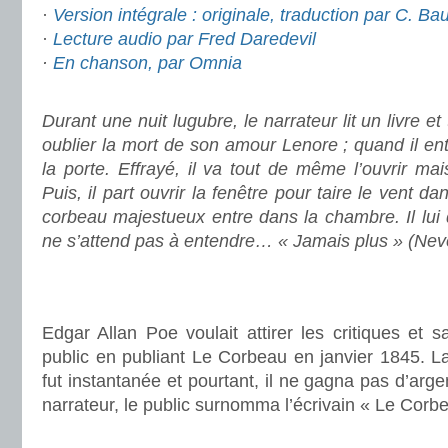
·
Version intégrale : originale, traduction par C. Ba
·
Lecture audio par Fred Daredevil
·
En chanson, par Omnia
.
Durant une nuit lugubre, le narrateur lit un livre e
oublier la mort de son amour Lenore ; quand il en
la porte. Effrayé, il va tout de même l’ouvrir mai
Puis, il part ouvrir la fenêtre pour taire le vent da
corbeau majestueux entre dans la chambre. Il l
ne s’attend pas à entendre… « Jamais plus » (Ne
.
.
Edgar Allan Poe voulait attirer les critiques et sat
public en publiant Le Corbeau en janvier 1845. La
fut instantanée et pourtant, il ne gagna pas d’arg
narrateur, le public surnomma l’écrivain « Le Corb
.