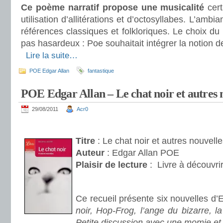
Ce poème narratif propose une
musicalité
cert
utilisation d’allitérations et d’octosyllabes. L’ambi
références classiques et folkloriques. Le choix d
pas hasardeux : Poe souhaitait intégrer la notion d
.
Lire la suite…
POE Edgar Allan
fantastique
POE Edgar Allan – Le chat noir et autres 
29/08/2011
Acr0
.
Titre
: Le chat noir et autres nouvell
Auteur
: Edgar Allan POE
Plaisir de lecture
:
Livre à découvri
.
Ce recueil présente six nouvelles d’
noir, Hop-Frog, l’ange du bizarre, l
Petite discussion avec une momie et