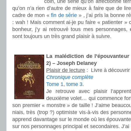
coin, une série qu’on affectionne ter
qu’on n’a rien d’autre de mieux à faire que de lire
cadre de mon «
fin de série
» , j’ai pris la bonne 
: wah ! Mais comment ai-je pu faire « patienter » c
bonheur, j’y ai retrouvé tous mes personnages, e
sont toujours un très grand plaisir à suivre.
.
La malédiction de l’épouvanteur
2) – Joseph Delaney
Plaisir de lecture
:
Livre à découvrir
Chronique complète
Tome 1
,
tome 3
.
Je retrouve avec plaisir l’appre
deuxième volet… qui commence fort,
son premier « monstre » de taille ! J’aime beauc
niais, très (trop ?) optimiste vis-à-vis des personn
apprend davantage sur le monde où les épouvanteu
sur nos personnages principal et secondaires. J’ai