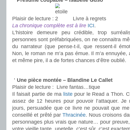
Présumé coupable – Isabelle Guso
Plaisir de lecture :
Livre à regrets
La chronique complète est à lire
ICI
.
L’histoire demeure peu crédible, trop surréali
personnes sont préfabriquées, on ne connaitra 
du narrateur (que pense-t-il, que ressent-il émo
Non, le roman ne m’a pas émue. Il m’a ennuyée,
et même pire, il a de fortes chances d’être oublié.
.
Une pièce montée – Blandine Le Callet
Plaisir de lecture :
Livre fantas…tique
Il faisait partie de ma
liste
pour le Read a Thon. Ce
assez de 12 heures pour pouvoir l’attaquer. Je
jours, persuadée que ce livre ne pouvait que me 
conseillé et prêté par
Thracinée
. Nous croisons dan
personnages plus vrais que nature… pour preuve, 
votre vieille tante, unetelle, c’est sûr, c’est exacte