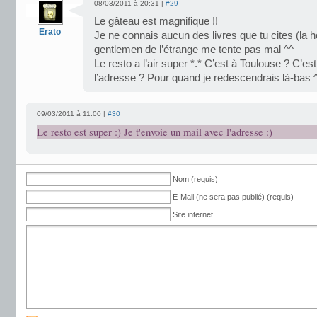
08/03/2011 à 20:31 |
#29
Le gâteau est magnifique !!
Erato
Je ne connais aucun des livres que tu cites (la
gentlemen de l’étrange me tente pas mal ^^
Le resto a l’air super *.* C’est à Toulouse ? C’e
l’adresse ? Pour quand je redescendrais là-bas 
09/03/2011 à 11:00 |
#30
Le resto est super :) Je t'envoie un mail avec l'adresse :)
Nom (requis)
E-Mail (ne sera pas publié) (requis)
Site internet