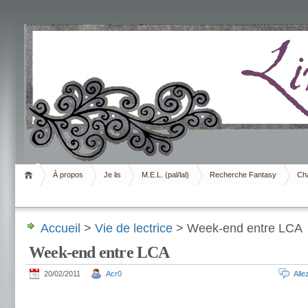
Livrement
À propos
Je lis
M.E.L. (pal/lal)
Recherche Fantasy
Cha
Accueil
>
Vie de lectrice
> Week-end entre LCA
Week-end entre LCA
20/02/2011
Acr0
All
.