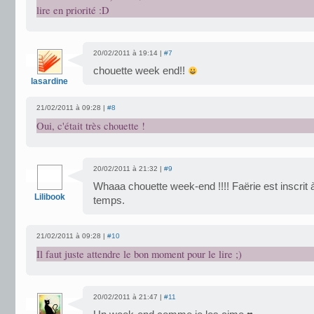
lire en priorité :D
20/02/2011 à 19:14 |
#7
chouette week end!!
lasardine
21/02/2011 à 09:28 |
#8
Oui, c'était très chouette !
20/02/2011 à 21:32 |
#9
Whaaa chouette week-end !!!! Faërie est inscrit 
Lilibook
temps.
21/02/2011 à 09:28 |
#10
Il faut juste attendre le bon moment pour le lire ;)
20/02/2011 à 21:47 |
#11