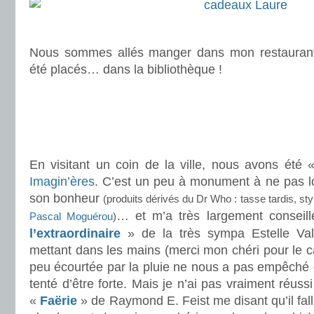
.
Nous sommes allés manger dans mon restaurant
été placés… dans la bibliothèque !
.
.
En visitant un coin de la ville, nous avons été 
Imagin’ères
. C’est un peu à monument à ne pas lo
son bonheur
(produits dérivés du Dr Who : tasse tardis, sty
… et m’a très largement conseil
Pascal Moguérou
)
l’extraordinaire
» de la très sympa Estelle Va
mettant dans les mains (merci mon chéri pour le 
peu écourtée par la pluie ne nous a pas empêché d’a
tenté d’être forte. Mais je n’ai pas vraiment réus
«
Faërie
» de Raymond E. Feist me disant qu’il fallai