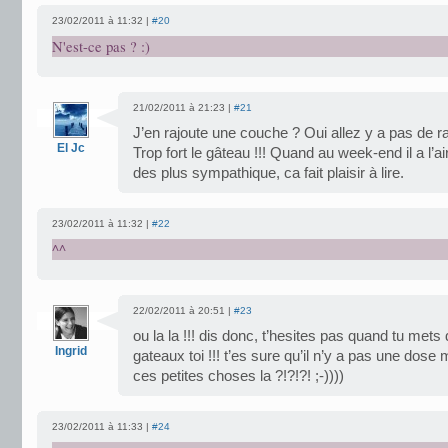
23/02/2011 à 11:32 |
#20
N'est-ce pas ? :)
21/02/2011 à 21:23 |
#21
J’en rajoute une couche ? Oui allez y a pas de ra
El Jc
Trop fort le gâteau !!! Quand au week-end il a l’ai
des plus sympathique, ca fait plaisir à lire.
23/02/2011 à 11:32 |
#22
^^
22/02/2011 à 20:51 |
#23
ou la la !!! dis donc, t’hesites pas quand tu mets
Ingrid
gateaux toi !!! t’es sure qu’il n’y a pas une dos
ces petites choses la ?!?!?! ;-))))
23/02/2011 à 11:33 |
#24