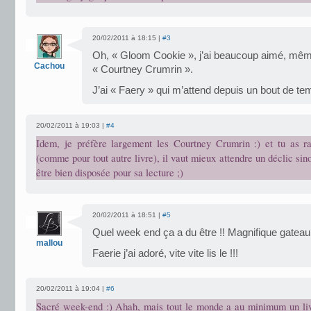
20/02/2011 à 18:15 |
#3
Oh, « Gloom Cookie », j’ai beaucoup aimé, même 
Cachou
« Courtney Crumrin ».
J’ai « Faery » qui m’attend depuis un bout de tem
20/02/2011 à 19:03 |
#4
Idem, je préfère largement les Courtney Crumrin :) et tu as r
(comme pour tout autre livre), il vaut mieux attendre un déclic sin
être bien disposée pour sa lecture ;)
20/02/2011 à 18:51 |
#5
Quel week end ça a du être !! Magnifique gatea
mallou
Faerie j’ai adoré, vite vite lis le !!!
20/02/2011 à 19:04 |
#6
Sacré week-end :) Ahah, mais tout le monde a au minimum un liv