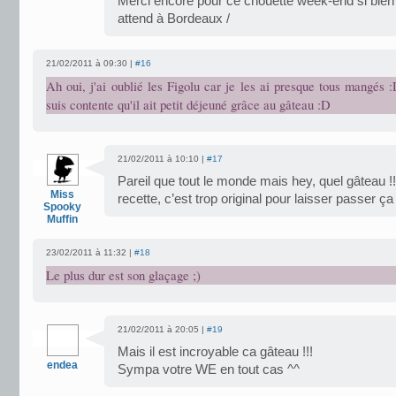
Merci encore pour ce chouette week-end si bie
attend à Bordeaux /
21/02/2011 à 09:30 |
#16
Ah oui, j'ai oublié les Figolu car je les ai presque tous mangés
suis contente qu'il ait petit déjeuné grâce au gâteau :D
21/02/2011 à 10:10 |
#17
Pareil que tout le monde mais hey, quel gâteau !! 
Miss
recette, c’est trop original pour laisser passer ça
Spooky
Muffin
23/02/2011 à 11:32 |
#18
Le plus dur est son glaçage ;)
21/02/2011 à 20:05 |
#19
Mais il est incroyable ca gâteau !!!
endea
Sympa votre WE en tout cas ^^