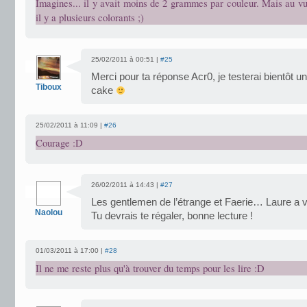
Imagines... il y avait moins de 2 grammes par couleur. Mais au v
il y a plusieurs colorants ;)
25/02/2011 à 00:51 |
#25
Merci pour ta réponse Acr0, je testerai bientôt 
Tiboux
cake
25/02/2011 à 11:09 |
#26
Courage :D
26/02/2011 à 14:43 |
#27
Les gentlemen de l’étrange et Faerie… Laure a 
Naolou
Tu devrais te régaler, bonne lecture !
01/03/2011 à 17:00 |
#28
Il ne me reste plus qu'à trouver du temps pour les lire :D