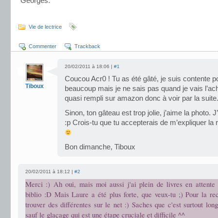
Georges.
.
Vie de lectrice
Commenter
Trackback
20/02/2011 à 18:06 |
#1
Coucou Acr0 ! Tu as été gâté, je suis contente po
Tiboux
beaucoup mais je ne sais pas quand je vais l’ache
quasi rempli sur amazon donc à voir par la suite
Sinon, ton gâteau est trop jolie, j’aime la photo. 
:p Crois-tu que tu accepterais de m’expliquer la 
Bon dimanche, Tiboux
20/02/2011 à 18:12 |
#2
Merci :) Ah oui, mais moi aussi j'ai plein de livres en attent
biblio :D Mais Laure a été plus forte, que veux-tu ;) Pour la re
trouver des différentes sur le net :) Saches que c'est surtout long
sauf le glaçage qui est une étape cruciale et difficile ^^