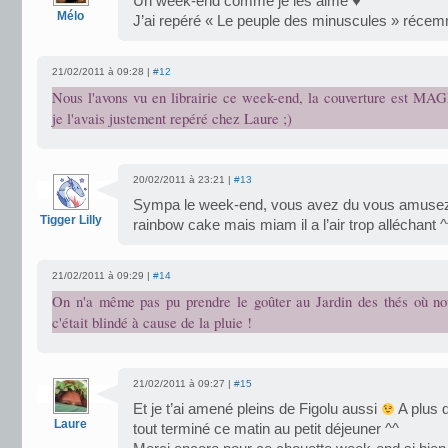
Un week-end comme je les aime ♥
Mélo
J’ai repéré « Le peuple des minuscules » récemme
21/02/2011 à 09:28 |
#12
Nous l'avons vu en librairie ce week-end, la couverture est 
je l'avais justement repéré chez Laure ;)
20/02/2011 à 23:21 |
#13
Sympa le week-end, vous avez du vous amusez ^^
Tigger Lilly
rainbow cake mais miam il a l’air trop alléchant ^
21/02/2011 à 09:29 |
#14
On n'a même pas pu prendre le goûter au Jardin des thés où nou
c'était blindé à cause de la pluie !
21/02/2011 à 09:27 |
#15
Et je t’ai amené pleins de Figolu aussi
A plus 
Laure
tout terminé ce matin au petit déjeuner ^^