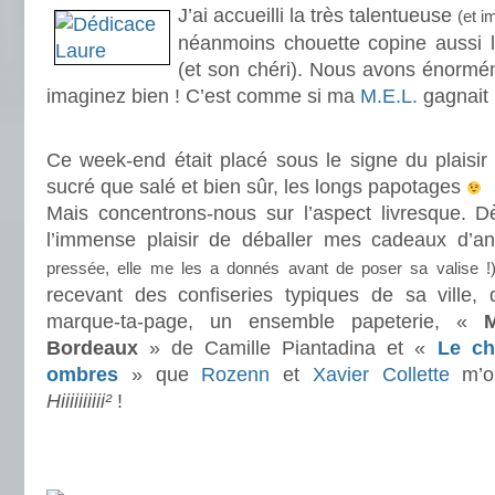
J’ai accueilli la très talentueuse
(et 
néanmoins chouette copine aussi 
(et son chéri). Nous avons énormém
imaginez bien ! C’est comme si ma
M.E.L.
gagnait 
.
Ce week-end était placé sous le signe du plaisir 
sucré que salé et bien sûr, les longs papotages
Mais concentrons-nous sur l’aspect livresque. Dè
l’immense plaisir de déballer mes cadeaux d’ann
pressée, elle me les a donnés avant de poser sa valise !
recevant des confiseries typiques de sa ville,
marque-ta-page, un ensemble papeterie, «
Bordeaux
» de Camille Piantadina et «
Le ch
ombres
» que
Rozenn
et
Xavier Collette
m’on
Hiiiiiiiiii²
!
.
.