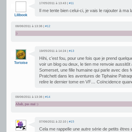
17/05/2011 à 13:43 |
#11
Il me tente bien celui-ci, je vais le rajouter à ma l
Lilibook
08/06/2011 à 13:36 |
#12
:)
19/05/2011 à 14:24 |
#13
Hihi, c’est fou, pour une fois que je prend quelq
Tortoise
voir un blog ou deux, le tien me renvoie aussitôt
Somerset, une fille humaine qui parle avec des 
Pratchett dans les aventures de Tiphaine Patraqu
relire le dernier tome en VF… Coïncidence quand
08/06/2011 à 13:36 |
#14
Ahah, pas mal :)
07/06/2011 à 22:10 |
#15
Cela me rappelle une autre série de petits êtres 