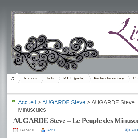
Livrement
À propos
Je lis
M.E.L. (pal/lal)
Recherche Fantasy
Cha
Accueil
>
AUGARDE Steve
> AUGARDE Steve –
Minuscules
AUGARDE Steve – Le Peuple des Minuscu
14/05/2011
Acr0
All