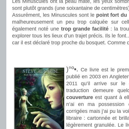
Les Minuscules ont la peau mate, les yeux sombres 
sont plutôt grands (une soixantaine de centimètres
Assurément, les Minuscules sont le
point fort
du
malheureusement un peu trop calquée sur cel
également noté une
trop grande facilité
: la trou
explorer tous les lieux d’un trajet précis. Ils le fo
car il est déclaré trop proche du bosquet. Comme 
.
.
)°º•.
Ce livre est le premi
publié en 2003 en Angleterr
2011 qu’il arrive sur le
traduction demeure quel
couverture
est quant à el
n’ai en ma possession 
corrigées mais j’ai pu la v
libraire : cartonnée et brill
légèrement granulée. Le liv