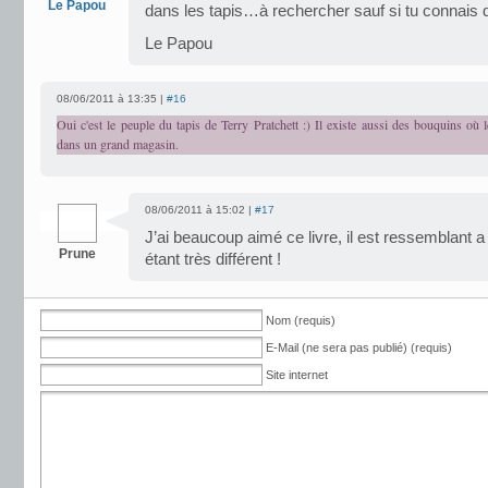
Le Papou
dans les tapis…à rechercher sauf si tu connais d
Le Papou
08/06/2011 à 13:35 |
#16
Oui c'est le peuple du tapis de Terry Pratchett :) Il existe aussi des bouquins où l
dans un grand magasin.
08/06/2011 à 15:02 |
#17
J’ai beaucoup aimé ce livre, il est ressemblant 
Prune
étant très différent !
Nom (requis)
E-Mail (ne sera pas publié) (requis)
Site internet