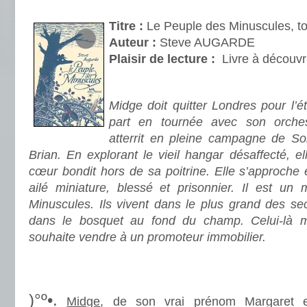
.
Titre :
Le Peuple des Minuscules, t
Auteur :
Steve AUGARDE
Plaisir de lecture :
Livre à découvr
.
Midge doit quitter Londres pour l’
part en tournée avec son orches
atterrit en pleine campagne de S
Brian. En explorant le vieil hangar désaffecté, e
cœur bondit hors de sa poitrine. Elle s’approche
ailé miniature, blessé et prisonnier. Il est u
Minuscules. Ils vivent dans le plus grand des sec
dans le bosquet au fond du champ. Celui-là 
souhaite vendre à un promoteur immobilier.
.
.
)°º•.
Midge
, de son vrai prénom Margaret es