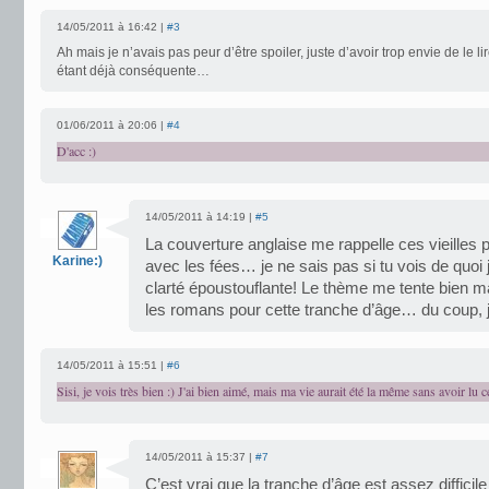
14/05/2011 à 16:42 |
#3
Ah mais je n’avais pas peur d’être spoiler, juste d’avoir trop envie de le li
étant déjà conséquente…
01/06/2011 à 20:06 |
#4
D'acc :)
14/05/2011 à 14:19 |
#5
La couverture anglaise me rappelle ces vieilles p
Karine:)
avec les fées… je ne sais pas si tu vois de quoi j
clarté époustouflante! Le thème me tente bien ma
les romans pour cette tranche d’âge… du coup, 
14/05/2011 à 15:51 |
#6
Sisi, je vois très bien :) J'ai bien aimé, mais ma vie aurait été la même sans avoir lu 
14/05/2011 à 15:37 |
#7
C’est vrai que la tranche d’âge est assez difficil