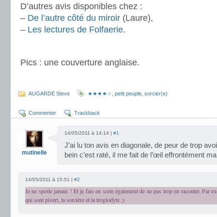
D’autres avis disponibles chez :
–
De l’autre côté du miroir
(Laure),
–
Les lectures de Folfaerie
.
.
Pics : une couverture anglaise.
.
AUGARDE Steve
★★★★☆
,
petit peuple
,
sorcier(e)
Commenter
Trackback
14/05/2011 à 14:14 |
#1
J’ai lu ton avis en diagonale, de peur de trop avoi
mutinelle
bein c’est raté, il me fait de l’œil effrontément ma
14/05/2011 à 15:51 |
#2
Je ne spoile jamais ! Et je fais en sorte également de ne pas trop en raconter. Par e
qui sont pivert, la sorcière et la troglodyte ;)