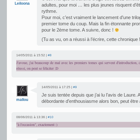
Leiloona
adultes, pour moi … les plus jeunes risquent d’ê
rythme.
Pour moi, c’est vraiment le lancement d’une trilo
premier tome du coup. Mais la fin étonnante pr
pour le 2ème tome. A suivre, donc !
(Tu as vu, on a réussi à l’écrire, cette chronique !
14/05/2011 à 15:52 |
#8
J'avoue, j'ai beaucoup de mal avec les premiers tomes qui servent d'introduction,
réussi, on peut se féliciter :D
14/05/2011 à 17:25 |
#9
Je suis tentée depuis que j’ai lu l’avis de Laure.
mallou
débordante d’enthousiasme alors bon, peut être 
08/06/2011 à 13:36 |
#10
"à l'occasion", exactement :)