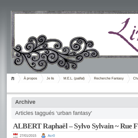
Livrement
À propos
Je lis
M.E.L. (pal/lal)
Recherche Fantasy
Cha
Archive
Articles taggués ‘urban fantasy’
ALBERT Raphaël – Sylvo Sylvain ~ Rue Fa
27/01/2015
Acr0