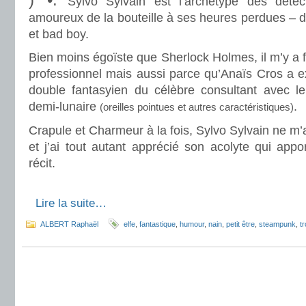
Sylvo Sylvain est l’archétype des détecti
amoureux de la bouteille à ses heures perdues – d
et bad boy.
Bien moins égoïste que Sherlock Holmes, il m’y a f
professionnel mais aussi parce qu’Anaïs Cros a 
double fantasyien du célèbre consultant avec 
demi-lunaire
.
(oreilles pointues et autres caractéristiques)
Crapule et Charmeur à la fois, Sylvo Sylvain ne m’a
et j’ai tout autant apprécié son acolyte qui appo
récit.
.
.
Lire la suite…
ALBERT Raphaël
elfe
,
fantastique
,
humour
,
nain
,
petit être
,
steampunk
,
tr