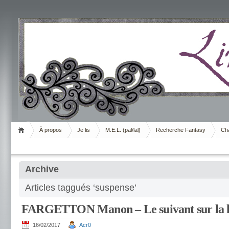
Livrement
À propos
Je lis
M.E.L. (pal/lal)
Recherche Fantasy
Cha
Archive
Articles taggués ‘suspense’
FARGETTON Manon – Le suivant sur la l
16/02/2017
Acr0