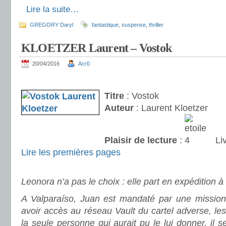
.
Lire la suite…
GREGORY Daryl
fantastique
,
suspense
,
thriller
KLOETZER Laurent – Vostok
20/04/2016
Acr0
.
Titre
: Vostok
Auteur
: Laurent Kloetzer
Plaisir de lecture
:
Liv
Lire les premières pages
.
Leonora n’a pas le choix : elle part en expédition à
A Valparaíso, Juan est mandaté par une mission
avoir accès au réseau Vault du cartel adverse, les
la seule personne qui aurait pu le lui donner, il se