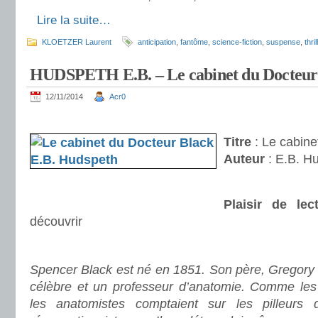
.
Lire la suite…
KLOETZER Laurent
anticipation
,
fantôme
,
science-fiction
,
suspense
,
thril
HUDSPETH E.B. – Le cabinet du Docteur
12/11/2014
Acr0
.
Titre
: Le cabine
Auteur
: E.B. H
Plaisir de lec
découvrir
.
Spencer Black est né en 1851. Son père, Gregory B
célèbre et un professeur d’anatomie. Comme les 
les anatomistes comptaient sur les pilleurs