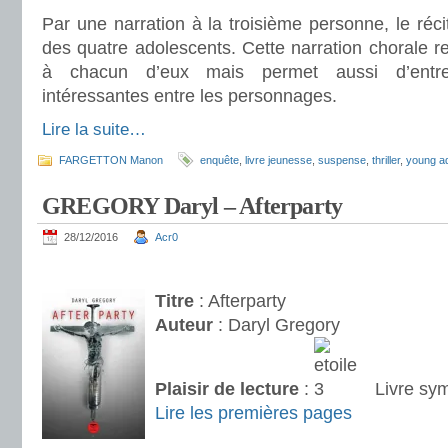
Par une narration à la troisième personne, le réci
des quatre adolescents. Cette narration chorale ren
à chacun d’eux mais permet aussi d’entret
intéressantes entre les personnages.
Lire la suite…
FARGETTON Manon
enquête
,
livre jeunesse
,
suspense
,
thriller
,
young ad
GREGORY Daryl – Afterparty
28/12/2016
Acr0
.
Titre
: Afterparty
Auteur
: Daryl Gregory
Plaisir de lecture
:
Livre sy
Lire les premières pages
.