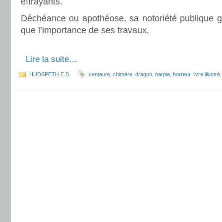
effrayants.
Déchéance ou apothéose, sa notoriété publique 
que l’importance de ses travaux.
.
.
Lire la suite…
HUDSPETH E.B.
centaure
,
chimère
,
dragon
,
harpie
,
horreur
,
livre illustré