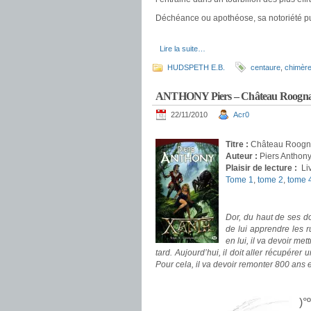
Déchéance ou apothéose, sa notoriété pu
.
.
Lire la suite…
HUDSPETH E.B.
centaure
,
chimèr
ANTHONY Piers – Château Roogn
22/11/2010
Acr0
.
Titre :
Château Roogna
Auteur :
Piers Anthon
Plaisir de lecture :
Li
Tome 1
,
tome 2
,
tome 
.
Dor, du haut de ses do
de lui apprendre les r
en lui, il va devoir me
tard. Aujourd’hui, il doit aller récupére
Pour cela, il va devoir remonter 800 ans
.
)°