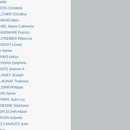
ielle
OS Christelle
LCHER Christina
MASIO Alain
IEL Marie-Catherine
NNEMARK Francis
UTREMER Rébecca
VOUST Lionel
 Adolie
PINS Arthur
 VIGAN Delphine
BATS Jeanne-A
LANEY Joseph
LAUNAY Thalyssa
LERM Philippe
IS Sylvie
PARIS Jean-Luc
SIENNE Stéphane
SPLECHIN Marie
THAN Isabelle
AZ CANALES Juan