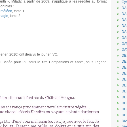
th ». Milady, à partir de 2009, s’applique à les rééditer au format
Cyr
onibles :
DAB
améléon
, tome 1
DA
magie
, tome 2
DA
DAN
DA
DA
DA
DAY
ier en 2010) ont déjà vu le jour en VO.
DE 
DE
jeu vidéo pour PC sous le titre Companions of Xanth, sous Legend
DE
DE
DE
DE
DEN
DE
DE
DE
DE
DI