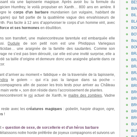
ssant via une tapisserie magique. Après avoir bu la formule du
BE
gicien Humfrey, le voilà propulser en Xanth… 800 ans en arrière. Il
BI
tègre le
corps d’un barbare
mundanien (un vulgaire, habitant de
BI
lgarie) qui fait partie de la quatrième vague des envahisseurs de
BL
th. Pas facile à 12 ans d’apprivoiser le corps d’un homme viril, avec
 force et ses hormones
en ébullition.
BO
BO
ns son transfert, une malencontreuse tarentule est embarquée elle
Bou
ssi.
Dudule
de son petit nom est une Phidippus Variegaus
BO
lticidae… une araignée de la famille des sautantes. Comme son
BR
age ne s’est pas bien déroulé, car elle est une invité surprise, elle a
rdé sa taille d’origine et demeure donc une araignée géante dans ce
BR
or.
BR
BR
nt d’arriver au moment « fatidique » de la traversée de la tapisserie,
BR
ndira
le golem – qui n’a pas la langue dans sa poche –
accompagnera afin de passer les trois tests pour arriver au Château
BR
 main verte », son don réside dans l’accroissement de plantes.
BR
rencontreront le
roi
actuel de Xanth, le
maitre des zombies
, Vadne
BR
BR
 reste avec les
créatures magiques
:
gobelin, harpie dragon, ogre,
BR
es
!
BR
BU
st
«
question de sexe, de sorcellerie et d’un héros barbare
BU
us délaissons notre horde préférée de joyeux compagnons et suivons un