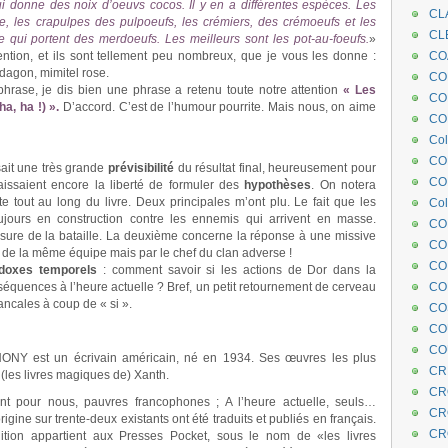
i donne des noix d’oeuvs cocos. Il y en a différentes espèces. Les
CL
, les crapulpes des pulpoeufs, les crémiers, des crémoeufs et les
CL
 qui portent des merdoeufs. Les meilleurs sont les pot-au-foeufs.
»
ntion, et ils sont tellement peu nombreux, que je vous les donne :
CO
adagon, mimitel rose.
COE
rase, je dis bien une phrase a retenu toute notre attention
« Les
CO
a, ha !) ».
D’accord. C’est de l’humour pourrite. Mais nous, on aime
COL
Col
CO
sait une très grande
prévisibilité
du résultat final, heureusement pour
CO
laissaient encore la liberté de formuler des
hypothèses
. On notera
 tout au long du livre. Deux principales m’ont plu. Le fait que les
Col
jours en construction contre les ennemis qui arrivent en masse.
CO
 mesure de la bataille. La deuxième concerne la réponse à une missive
CO
 de la même équipe mais par le chef du clan adverse !
CO
doxes temporels
: comment savoir si les actions de Dor dans la
nséquences à l’heure actuelle ? Bref, un petit retournement de cerveau
CO
ancales à coup de « si ».
CO
CO
CO
THONY est un écrivain américain, né en 1934. Ses œuvres les plus
CR
(les livres magiques de) Xanth.
CR
t pour nous, pauvres francophones ; A l’heure actuelle, seuls…
CR
gine sur trente-deux existants ont été traduits et publiés en français.
CR
ition appartient aux Presses Pocket, sous le nom de «les livres