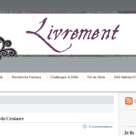
al)
Recherche Fantasy
Challenges & Défis
Fin de Série
Défi Valériacr0
 du Centaure
8 commentaires
Je lis