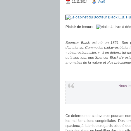
12/11/2014
Acr0
.
Plaisir de lecture
:
Livre à déc
.
Spencer Black est né en 1851. Son pè
d’anatomie. Comme les cadavres étaient r
« résurrectionnistes ». Il en déterra lu
qu’à son tour, que Spencer Black s’y es
anomalies de la nature et plus préciséme
.
.
Nous le
.
Ce déterreur de cadavres et pourtant no
les malformations congénitales. Dès lor
spacieux, à l’abri des regards et doté de
l’entraine dans un tourbillon des plus effr