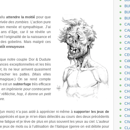
BU
BU
BU
fallu
attendre la moitié
pour que
BU
rrivée des zombies
. L’action pure
CA
t bien menée et sympathique. J’ai
CA
ans d’âge, car il se révèle un
CA
 l’originalité de la naissance et
t des gobelins. Mais malgré ces
CA
lutôt ennuyeuse
.
CA
CEC
 que notre couple Dor & Dudule
Cé
hances exceptionnelles et les très
Cha
t, ils ne leur arrivent quasiment
CH
racher les pattes. (Mais elles
 magique.) On se rend compte
CH
n est un
subterfuge
très efficace
CH
 en ingénierie pour contrecarrer
CH
réfléchie, hop, il donne un petit
CH
ore.
CH
CH
(un mois) n’a pas aidé à apprécier ni même à
supporter les jeux de
Ci
is appréciés et que je m’en étais délectés au cours des deux précédents
 me fatigue et je lève de plus en plus souvent les yeux au ciel. L’auteur
CI
jeux de mots ou à l’utilisation de l’italique (genre on est débile pour
CL