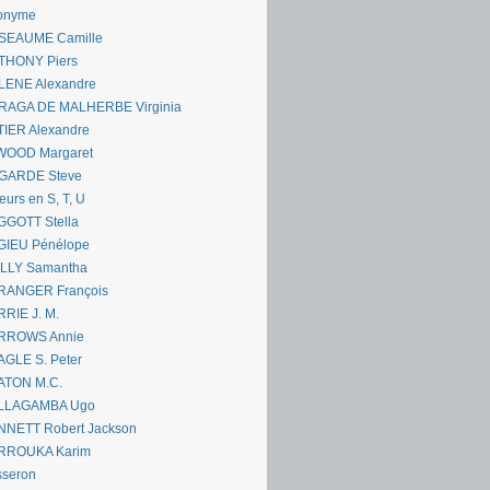
onyme
SEAUME Camille
THONY Piers
LENE Alexandre
RAGA DE MALHERBE Virginia
IER Alexandre
WOOD Margaret
GARDE Steve
eurs en S, T, U
GGOTT Stella
GIEU Pénélope
ILLY Samantha
RANGER François
RIE J. M.
RROWS Annie
GLE S. Peter
ATON M.C.
LLAGAMBA Ugo
NNETT Robert Jackson
RROUKA Karim
sseron