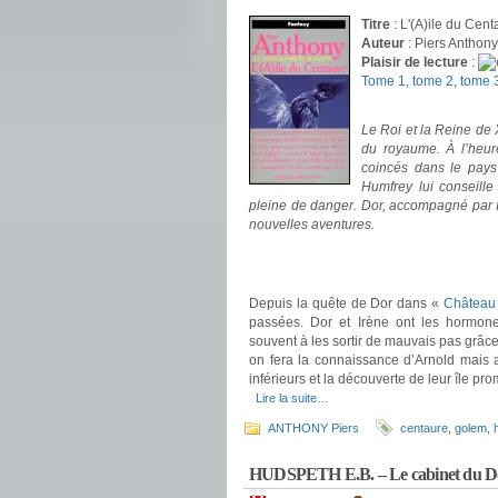
Titre
: L'(A)ile du Cent
Auteur
: Piers Anthony
Plaisir de lecture
:
Tome 1
,
tome 2
,
tome 
.
Le Roi et la Reine de 
du royaume. À l’heure 
coincés dans le pays
Humfrey lui conseille
pleine de danger. Dor, accompagné par I
nouvelles aventures.
.
.
Depuis la quête de Dor dans «
Château
passées. Dor et Irène ont les hormones
souvent à les sortir de mauvais pas grâce
on fera la connaissance d’Arnold mais 
inférieurs et la découverte de leur île pro
.
Lire la suite…
ANTHONY Piers
centaure
,
golem
,
HUDSPETH E.B. – Le cabinet du Do