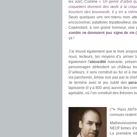
les voir). Comme
« Un genre d’arbre qu
coquetiers donnent des œufs à la coque
bousiers des bousoeufs. Il y en a même
Seuls quelques uns ont retenu mon atte
encocoonner, patafioler, tripattouilleur, d
Cependant, à son grand honneur, une ph
zombis ne donnaient pas signe de vie (h
ça !
.
J’ai trouvé également que le livre propo
nous, lecteurs, les moyens d’y arriver 
également l
’absurdité
marrante, présente
personnages défendent un château tou
D’ailleurs, il sera construit au fur et à
via parchemin, émise non pas par le chef
Je termine avec le jeu subtil des
para
tapisserie (il y a 800 ans) auront des co
agréable, où l’on construit des théories b
.
)°º•. Piers AN
connues restent 
Malheureusemen
NEUF tomes d’ori
La première éd