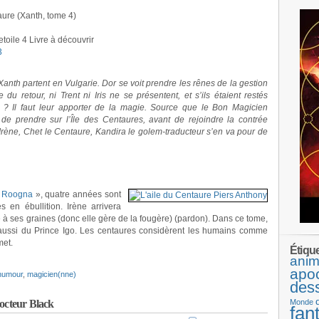
aure (Xanth, tome 4)
Livre à découvrir
3
Xanth partent en Vulgarie. Dor se voit prendre les rênes de la gestion
du retour, ni Trent ni Iris ne se présentent, et s’ils étaient restés
 ? Il faut leur apporter de la magie. Source que le Bon Magicien
 de prendre sur l’Île des Centaures, avant de rejoindre la contrée
rène, Chet le Centaure, Kandira le golem-traducteur s’en va pour de
 Roogna
», quatre années sont
 en ébullition. Irène arrivera
 à ses graines (donc elle gère de la fougère) (pardon). Dans ce tome,
aussi du Prince Igo. Les centaures considèrent les humains comme
met.
Étiqu
anim
apo
humour
,
magicien(nne)
des
cteur Black
Monde
fan