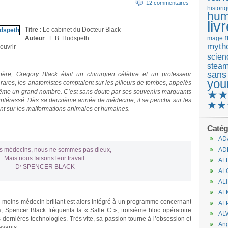
12 commentaires
histori
hum
liv
Titre
: Le cabinet du Docteur Black
Auteur
: E.B. Hudspeth
mage
mytho
ouvrir
scienc
stea
sans
re, Gregory Black était un chirurgien célèbre et un professeur
you
ares, les anatomistes comptaient sur les pilleurs de tombes, appelés
i-même un grand nombre. C’est sans doute par ses souvenirs marquants
★
t intéressé. Dès sa deuxième année de médecine, il se pencha sur les
★★
nt sur les malformations animales et humaines.
Catég
AD
s médecins, nous ne sommes pas dieux,
AD
Mais nous faisons leur travail.
AL
D
ʳ
SPENCER BLACK
AL
AL
AL
n moins médecin brillant est alors intégré à un programme concernant
AL
s, Spencer Black fréquenta la « Salle C », troisième bloc opératoire
AL
s dernières technologies. Très vite, sa passion tourne à l’obsession et
An
ayants.