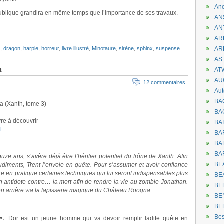
An
blique grandira en même temps que l’importance de ses travaux.
AN
AN
AR
e
,
dragon
,
harpie
,
horreur
,
livre illustré
,
Minotaure
,
sirène
,
sphinx
,
suspense
AR
AST
a
AT
AU
12 commentaires
Aut
BA
 (Xanth, tome 3)
BA
y
vre à découvrir
BA
4
BA
BAR
BA
uze ans, s’avère déjà être l’héritier potentiel du trône de Xanth. Afin
BEA
udiments, Trent l’envoie en quête. Pour s’assumer et avoir confiance
ttre en pratique certaines techniques qui lui seront indispensables plus
BE
r un antidote contre… la mort afin de rendre la vie au zombie Jonathan.
BE
 en arrière via la tapisserie magique du Château Roogna.
BE
BE
º•.
Be
Dor
est un jeune homme qui va devoir remplir ladite quête en