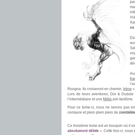
pa
ma
in
Vu
Xan
sa
.
Da
au
Sa
voy
ga
déc
.
Ava
Ka
l’
Roogna. Ils croiseront en chemin,
Irène
«
Lors de leurs aventures, Dor & Dudule 
l’intermédiaire et une
Millie
pré-fantôme.
Pour ce tome-ci, nous ne serons pas en
centaure
et plein plein plein de
zombiiiiii
.
Ce troisième tome est un bouquin où il e
absolument débile
»
. Cette fois-ci, no