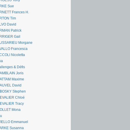
RGESS Tony
RKE Sue
RNETT Frances H.
RTON Tim
LVO David
RMAN Patrick
RRIGER Gail
USSARIEU Morgane
VALLO Francesca
COLI Nicoletta
ka
llenges & Défis
AMBLAIN Joris
ATTAM Maxime
AUVEL David
BOSKY Stephen
EVALIER Chloé
EVALIER Tracy
OLLET Mona
ou
VIELLO Emmanuel
ARKE Susanna