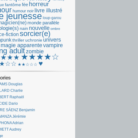
horreur
fantôme
fée
que
our
livre illustré
humour noir
re jeunesse
loup-garou
magicien(ne)
monde parallèle
nouvelle
logie(s)
nain
ombre
sorcier(e)
e-fiction
univers
mpunk
thriller
uchronie
 magie apparente
vampire
ng adult
zombie
★★★★☆
★★★★
♥
★☆☆
★★☆☆☆
ories
AMS Douglas
LARD Charlie
BERT Raphaël
CIDE Dario
IRE SÁENZ Benjamin
MANZA Jérémie
PHONA Adrian
WETT Audrey
ge