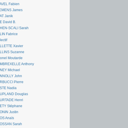
AVEL Fabien
EMENS James
AT Janik
 David B.
HEN-SCALI Sarah
IN Fabrice
lectif
LLETTE Xavier
LLINS Suzanne
onel Moutarde
MBREXELLE Anthony
NEY Michael
NNOLLY John
RBUCCI Pierre
STE Nadia
UPLAND Douglas
URTADE Henri
ETY Stéphane
ONIN Justin
OS Anaïs
OSSAN Sarah