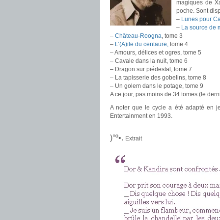
magiques de Xan
poche. Sont disp
–
Lunes pour C
–
La source de 
–
Château-Roogna
, tome 3
–
L’(A)ile du centaure,
tome 4
– Amours, délices et ogres, tome 5
– Cavale dans la nuit, tome 6
– Dragon sur piédestal, tome 7
– La tapisserie des gobelins, tome 8
– Un golem dans le potage, tome 9
A ce jour, pas moins de 34 tomes (le dern
A noter que le cycle a été adapté en 
Entertainment en 1993.
.
)°º•.
Extrait
.