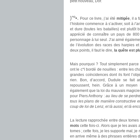
petit nouveau, Dor.
.
)°º•.
Pour ce livre, j’ai été
mitigée
, il a 
l’histoire commence à s’activer, soit à
l’a
et dure (toutes les batailles) est plutô
apprécié de connaître un pays de 800 
personnage à lui seul. J’ai aimé également
de l’évolution des races des harpies e
deux points, il faut le dire,
la quête est p
.
Mais pourquoi ? Tout simplement parce
ont le c*l bordé de nouilles : entre les c
grandes coïncidences dont ils font l’obje
rien. Bon, d’accord, Dudule se fait ar
repoussent, hein. Grâce à un moyen
également que la loi du mauvais magicie
pour Piers Anthony :
au lieu de se perdre
tous les plans de manière constructive et 
coup de loi de Lenz, et là aussi, et là enc
.
La lecture rapprochée entre deux tomes 
mots
cette fois-ci. Alors que je les ava
tomes ; cette fois, je les supporte mal, je
en arrive même à des phrases entières de 