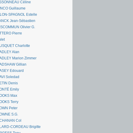
SSONNEAU Céline
ANCO Guillaume
LLON-SPAGNOL Estelle
ANCK Jean-Sébastien
ISCOMMUN Olivier G.
TTERO Pierre
let
USQUET Charlotte
ADLEY Alan
ADLEY Marion Zimmer
ADSHAW Gillian
ASEY Edouard
AVI Soledad
ETIN Denis
ONTË Emily
OOKS Max
OOKS Terry
OWN Peter
OWNE S.G.
CHANAN Col
LARD-CORDEAU Brigitte