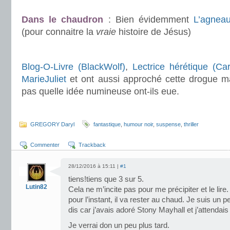
.
Dans le chaudron
: Bien évidemment
L’agnea
(pour connaitre la
vraie
histoire de Jésus)
.
Blog-O-Livre (BlackWolf)
,
Lectrice hérétique (Car
MarieJuliet
et ont aussi approché cette drogue mai
pas quelle idée numineuse ont-ils eue.
.
GREGORY Daryl
fantastique
,
humour noir
,
suspense
,
thriller
Commenter
Trackback
28/12/2016 à 15:11 |
#1
tiens!tiens que 3 sur 5.
Lutin82
Cela ne m’incite pas pour me précipiter et le lir
pour l’instant, il va rester au chaud. Je suis un
dis car j’avais adoré Stony Mayhall et j’attendai
Je verrai don un peu plus tard.