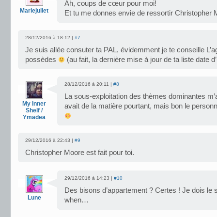
Ah, coups de cœur pour moi!
Mariejuliet
Et tu me donnes envie de ressortir Christopher 
28/12/2016 à 18:12 |
#7
Je suis allée consuter ta PAL, évidemment je te conseille L’
possèdes
(au fait, la dernière mise à jour de ta liste date d
28/12/2016 à 20:11 |
#8
La sous-exploitation des thèmes dominantes m’a 
My Inner
avait de la matière pourtant, mais bon le person
Shelf /
Ymadea
29/12/2016 à 22:43 |
#9
Christopher Moore est fait pour toi.
29/12/2016 à 14:23 |
#10
Des bisons d’appartement ? Certes ! Je dois le s
Lune
when…