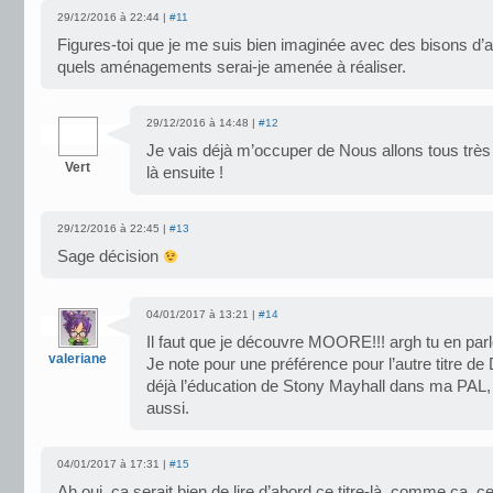
29/12/2016 à 22:44 |
#11
Figures-toi que je me suis bien imaginée avec des bisons d’
quels aménagements serai-je amenée à réaliser.
29/12/2016 à 14:48 |
#12
Je vais déjà m’occuper de Nous allons tous très 
Vert
là ensuite !
29/12/2016 à 22:45 |
#13
Sage décision
04/01/2017 à 13:21 |
#14
Il faut que je découvre MOORE!!! argh tu en par
valeriane
Je note pour une préférence pour l’autre titre de 
déjà l’éducation de Stony Mayhall dans ma PAL, j
aussi.
04/01/2017 à 17:31 |
#15
Ah oui, ça serait bien de lire d’abord ce titre-là, comme ça, cel