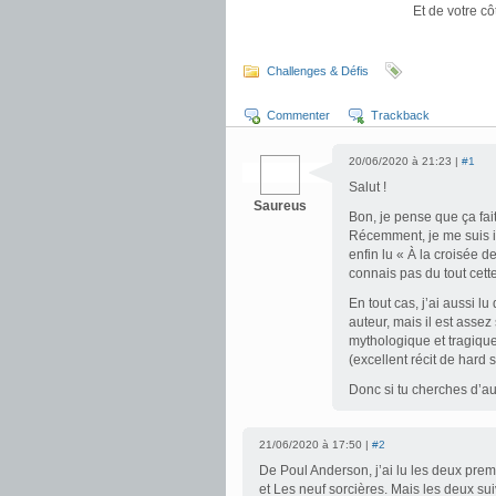
Et de votre cô
.
Challenges & Défis
Commenter
Trackback
20/06/2020 à 21:23 |
#1
Salut !
Saureus
Bon, je pense que ça fai
Récemment, je me suis in
enfin lu « À la croisée d
connais pas du tout cette
En tout cas, j’ai aussi l
auteur, mais il est assez
mythologique et tragique
(excellent récit de hard
Donc si tu cherches d’au
21/06/2020 à 17:50 |
#2
De Poul Anderson, j’ai lu les deux pre
et Les neuf sorcières. Mais les deux su