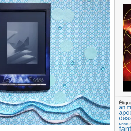
Étiqu
anim
apo
des
Monde
fan