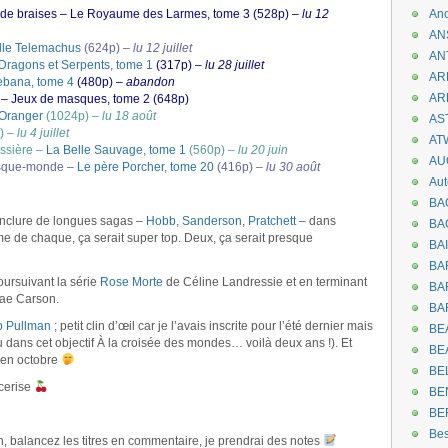
t de braises – Le Royaume des Larmes, tome 3 (528p) –
lu 12
An
AN
lle Telemachus
(624p) –
lu 12 juillet
AN
Dragons et Serpents, tome 1
(317p) –
lu 28 juillet
AR
ebana, tome 4
(480p) –
abandon
AR
– Jeux de masques, tome 2 (648p)
’Oranger
(1024p) –
lu 18 août
AST
) –
lu 4 juillet
AT
ussière –
La Belle Sauvage, tome 1
(560p) –
lu 20 juin
AU
isque-monde –
Le père Porcher, tome 20
(416p) –
lu 30 août
Aut
BA
inclure de longues sagas –
Hobb
,
Sanderson
,
Pratchett
– dans
BA
me de chaque, ça serait super top. Deux, ça serait presque
BA
BA
oursuivant la série
Rose Morte
de Céline Landressie et en terminant
BAR
ae Carson.
BA
ip Pullman
; petit clin d’œil car je l’avais inscrite pour l’été dernier mais
BEA
elu dans cet objectif À la croisée des mondes… voilà deux ans !). Et
BE
 en octobre
BE
 cerise
BE
BE
Be
 balancez les titres en commentaire, je prendrai des notes