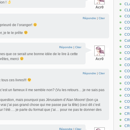
ion !
CL
Acr0
CL
CO
Répondre
|
Citer
COE
prieuré de l’oranger!
CO
r, je te le prête
COL
Col
CO
Répondre
|
Citer
CO
ines que ce serait une bonne idée de le lire à cette
prêtes, merci
Acr0
Col
CO
CO
Répondre
|
Citer
CO
 tous ces livres!!!
CO
CO
’est un fameux il me semble non? (Vu les retours… je ne sais pas
CO
question, mais pourquoi pas Jérusalem d’Alan Moore! (bon ça
CO
vrai j’ai pas grand chose qui me passe par la tête) (ceci dit c’est
CR
ur l’été…. je parle du format que j’ai… pour ne pas te donner des
CR
CR
CR
Répondre
|
Citer