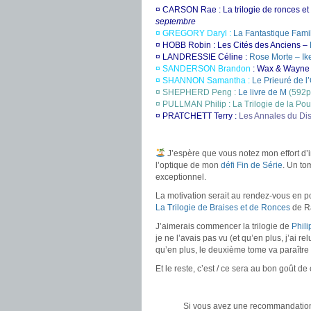
¤ CARSON Rae : La trilogie de ronces e
septembre
¤ GREGORY Daryl :
La Fantastique Fami
¤ HOBB Robin : Les Cités des Anciens –
¤ LANDRESSIE Céline :
Rose Morte – Ik
¤ SANDERSON Brandon
: Wax & Wayne 
¤ SHANNON Samantha :
Le Prieuré de l
¤ SHEPHERD Peng :
Le livre de M
(592p
¤ PULLMAN Philip : La Trilogie de la Po
¤ PRATCHETT Terry :
Les Annales du D
.
J’espère que vous notez mon effort d’
l’optique de mon
défi Fin de Série
. Un to
exceptionnel.
La motivation serait au rendez-vous en p
La Trilogie de Braises et de Ronces
de R
J’aimerais commencer la trilogie de
Phil
je ne l’avais pas vu (et qu’en plus, j’ai r
qu’en plus, le deuxième tome va paraître
Et le reste, c’est / ce sera au bon goût de
.
Si vous avez une recommandation,