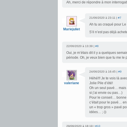
Ah, merci de répondre à mon interrogat
21/06/2020 à 23:11 |
#7
Ah tu as craqué pour Le 
Mariejuliet
S’il n’est pas déjà achete
22/06/2020 à 13:39 |
#8
Oui, je m’étais dit il y a quelques sema
période. Oh, je veux bien que tu me le 
24/06/2020 à 16:45 |
#9
Héhé!!! Je te vois là avec
valeriane
Jolie Pile d’été!
Oh un seul pavé… mais c
si j’ai envie ou pas…)
Pour le conseil… bonne 
c’était pour le pavé… en 
un « trop gros » pavé po
idées… ;-))
29/06/2020 à 18:19 |
#10