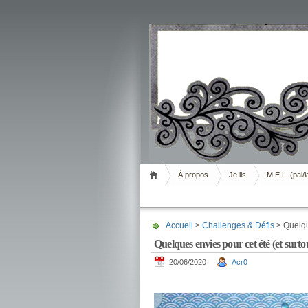
Livrement
À propos
Je lis
M.E.L. (pal/l
Accueil
>
Challenges & Défis
> Quelque
Quelques envies pour cet été (et surtout
20/06/2020
Acr0
.