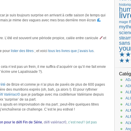
histori
hum
liv
r je suis toujours surprise en arrivant à cette saison (le temps qui
as, mais je mime des vagues avec mes bras derrière mon écran
mage
mytho
scienc
stea
ire. L’été est souvent une période propice, calée entre canicule
et
sans
you
ée pour
lister des titres
; et voici
tous les livres que j’avais lus
.
★
★★
ela n’est pas un frein, il me suffira d’acquérir ce qu’il me fait envie
’écrire une Lapalissade ?).
Catég
AD
’été
de Brize et comme je n’ai plus de pavés de plus de 600 pages
AD
quière des munitions exprès (oh, bah, ça alors !). Et pour rythmer
AL
éfi Valériacr0
que je partage avec ma codétenue Valériane depuis
AL
x ‘surprise’ de sa part.
ajouts en improvisation de ma part ; peut-être quelques titres
AL
nchaînerai ce challenge. C’est le jeu estival !
AL
AL
on pour le défi Fin de Série
,
défi valériacr0
,
c’est neuf ! (et pas
AL
An