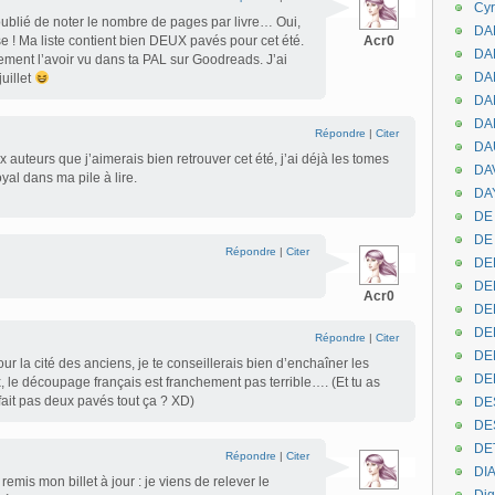
Cyr
ublié de noter le nombre de pages par livre… Oui,
DAB
se ! Ma liste contient bien DEUX pavés pour cet été.
Acr0
DA
tement l’avoir vu dans ta PAL sur Goodreads. J’ai
DA
juillet
DAN
DA
Répondre
|
Citer
DA
auteurs que j’aimerais bien retrouver cet été, j’ai déjà les tomes
DA
oyal dans ma pile à lire.
DAY
DE 
DE
Répondre
|
Citer
DE
DE
Acr0
DE
DE
Répondre
|
Citer
DEN
Pour la cité des anciens, je te conseillerais bien d’enchaîner les
DE
x, le découpage français est franchement pas terrible…. (Et tu as
 fait pas deux pavés tout ça ? XD)
DE
DE
DE
Répondre
|
Citer
DI
remis mon billet à jour : je viens de relever le