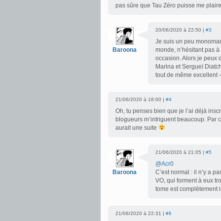
pas sûre que Tau Zéro puisse me plaire
20/06/2020 à 22:50 |
#3
Je suis un peu monomania
Baroona
monde, n’hésitant pas à
occasion. Alors je peux di
Marina et Sergueï Diatch
tout de même excellent
21/06/2020 à 18:00 |
#4
Oh, tu penses bien que je l’ai déjà insc
blogueurs m’intriguent beaucoup. Par co
aurait une suite
21/06/2020 à 21:05 |
#5
@Acr0
Baroona
C’est normal : il n’y a p
VO, qui forment à eux t
tome est complètement i
21/06/2020 à 22:31 |
#6