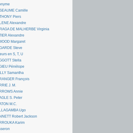
onyme
SEAUME Camille
THONY Piers
LENE Alexandre
RAGA DE MALHERBE Virginia
IER Alexandre
WOOD Margaret
GARDE Steve
eurs en S, T, U
GGOTT Stella
GIEU Pénélope
ILLY Samantha
RANGER François
RIE J. M.
RROWS Annie
GLE S. Peter
ATON M.C.
LLAGAMBA Ugo
NNETT Robert Jackson
RROUKA Karim
sseron