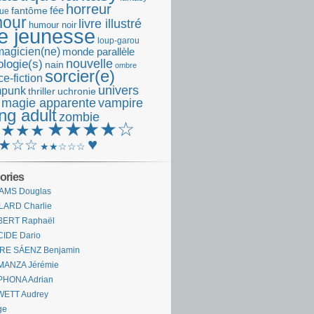
horreur
fantôme
fée
que
our
livre illustré
humour noir
re jeunesse
loup-garou
magicien(ne)
monde parallèle
nouvelle
logie(s)
nain
ombre
sorcier(e)
e-fiction
univers
mpunk
thriller
uchronie
 magie apparente
vampire
ng adult
zombie
★★★★☆
★★★★
♥
★☆☆
★★☆☆☆
ories
AMS Douglas
LARD Charlie
BERT Raphaël
CIDE Dario
IRE SÁENZ Benjamin
MANZA Jérémie
PHONA Adrian
WETT Audrey
ge