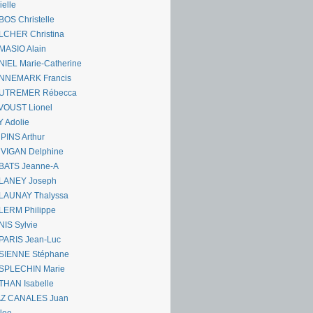
ielle
OS Christelle
LCHER Christina
MASIO Alain
IEL Marie-Catherine
NNEMARK Francis
UTREMER Rébecca
VOUST Lionel
 Adolie
PINS Arthur
 VIGAN Delphine
BATS Jeanne-A
LANEY Joseph
LAUNAY Thalyssa
LERM Philippe
IS Sylvie
PARIS Jean-Luc
SIENNE Stéphane
SPLECHIN Marie
THAN Isabelle
AZ CANALES Juan