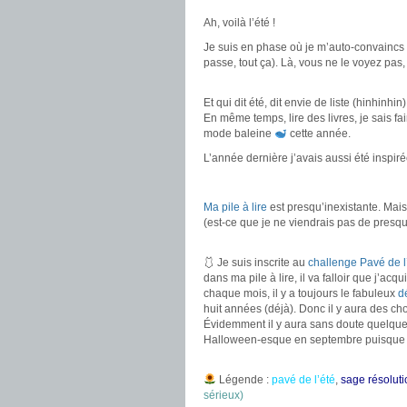
Ah, voilà l’été !
Je suis en phase où je m’auto-convaincs ca
passe, tout ça). Là, vous ne le voyez p
.
Et qui dit été, dit envie de liste (hinhinhin)
En même temps, lire des livres, je sais fa
mode baleine
cette année.
L’année dernière j’avais aussi été inspir
.
Ma pile à lire
est presqu’inexistante. Mais c
(est-ce que je ne viendrais pas de presqu
.
🩱 Je suis inscrite au
challenge Pavé de l
dans ma pile à lire, il va falloir que j’ac
chaque mois, il y a toujours le fabuleux
d
huit années (déjà). Donc il y aura des choi
Évidemment il y aura sans doute quelques 
Halloween-esque en septembre puisque j’e
.
Légende :
pavé de l’été
,
sage résoluti
sérieux)