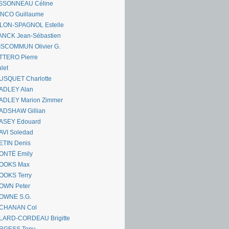
SSONNEAU Céline
ANCO Guillaume
LLON-SPAGNOL Estelle
ANCK Jean-Sébastien
ISCOMMUN Olivier G.
TTERO Pierre
let
USQUET Charlotte
ADLEY Alan
ADLEY Marion Zimmer
ADSHAW Gillian
ASEY Edouard
AVI Soledad
ETIN Denis
ONTË Emily
OOKS Max
OOKS Terry
OWN Peter
OWNE S.G.
CHANAN Col
LARD-CORDEAU Brigitte