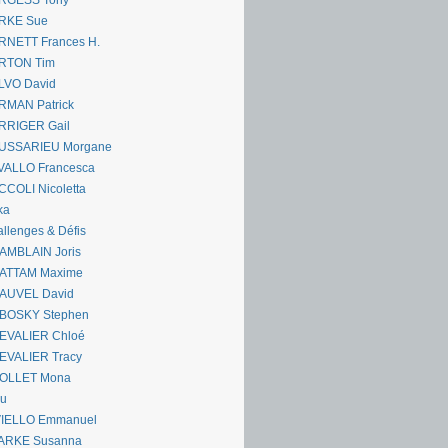
RGESS Tony
RKE Sue
RNETT Frances H.
RTON Tim
LVO David
RMAN Patrick
RRIGER Gail
USSARIEU Morgane
VALLO Francesca
COLI Nicoletta
ka
llenges & Défis
AMBLAIN Joris
ATTAM Maxime
AUVEL David
BOSKY Stephen
EVALIER Chloé
EVALIER Tracy
OLLET Mona
ou
VIELLO Emmanuel
ARKE Susanna