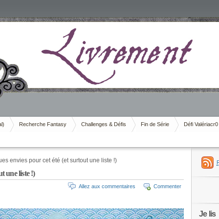
al)
Recherche Fantasy
Challenges & Défis
Fin de Série
Défi Valériacr0
s envies pour cet été (et surtout une liste !)
 une liste !)
Allez aux commentaires
Commenter
Je lis