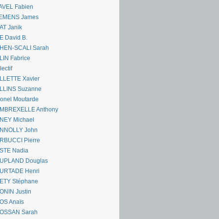
AVEL Fabien
EMENS James
AT Janik
 David B.
HEN-SCALI Sarah
IN Fabrice
lectif
LLETTE Xavier
LLINS Suzanne
onel Moutarde
MBREXELLE Anthony
NEY Michael
NNOLLY John
RBUCCI Pierre
STE Nadia
UPLAND Douglas
URTADE Henri
ETY Stéphane
ONIN Justin
OS Anaïs
OSSAN Sarah