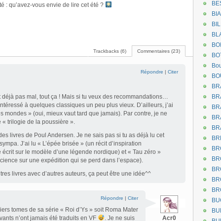
BE
té : qu’avez-vous envie de lire cet été ?
BI
BI
BL
BO
Trackbacks (6)
Commentaires (23)
BO
Bou
Répondre
|
Citer
BO
BR
t déjà pas mal, tout ça ! Mais si tu veux des recommandations…
BR
téressé à quelques classiques un peu plus vieux. D’ailleurs, j’ai
BR
es mondes » (oui, mieux vaut tard que jamais). Par contre, je ne
BR
 « trilogie de la poussière ».
BR
u des livres de Poul Andersen. Je ne sais pas si tu as déjà lu cet
BR
 sympa. J’ai lu « L’épée brisée » (un récit d’inspiration
BR
 écrit sur le modèle d’une légende nordique) et « Tau zéro »
BR
 science sur une expédition qui se perd dans l’espace).
BR
tres livres avec d’autres auteurs, ça peut être une idée^^
BR
BR
Répondre
|
Citer
BU
miers tomes de sa série « Roi d’Ys » soit Roma Mater
BU
ivants n’ont jamais été traduits en VF
. Je ne suis
Acr0