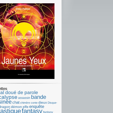
ettes
al doué de parole
bande
calypse
assassin
sinée
chat
dieux
chimère
conte
Disque-
enquête
dragon
démon
elfe
tastique
fantasy
fantasy