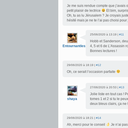
Je me suis rendue compte que j’avais o
petit plaisir de lectrice
Et bim, surpri
Oh, tu as lu Jérusalem ? Je croyais jus
hésité mais je ne te l’ai pas choisi pour 
25/06/2020 à 13:19 |
#11
Hobb et Sanderson, deux 
Entournantlespages
4, 5 et 6 de L’Assassin r
Bonnes lectures !
29/06/2020 à 18:19 |
#12
Oh, ce serait l’occasion parfaite
27/06/2020 à 20:53 |
#13
Jolie liste en tout cas ! 
shaya
tomes 1 et 2 si tu le peu
deux bleus clairs, ça ne
29/06/2020 à 18:21 |
#14
Ah, merci pour le conseil
Je n’ai pas 