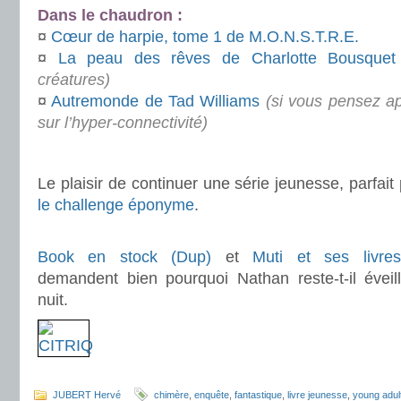
Dans le chaudron :
¤
Cœur de harpie, tome 1 de M.O.N.S.T.R.E.
¤
La peau des rêves de Charlotte Bousquet
créatures)
¤
Autremonde de Tad Williams
(si vous pensez ap
sur l’hyper-connectivité)
.
Le plaisir de continuer une série jeunesse, parfait
le challenge éponyme
.
.
Book en stock (Dup)
et
Muti et ses livres
demandent bien pourquoi Nathan reste-t-il éveil
nuit.
.
JUBERT Hervé
chimère
,
enquête
,
fantastique
,
livre jeunesse
,
young adul