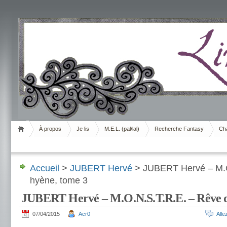
Livrement
À propos
Je lis
M.E.L. (pal/lal)
Recherche Fantasy
Cha
Accueil
>
JUBERT Hervé
> JUBERT Hervé – M.O
hyène, tome 3
JUBERT Hervé – M.O.N.S.T.R.E. – Rêve d
07/04/2015
Acr0
All