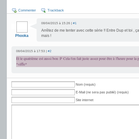
Commenter
Trackback
08/04/2015 à 15:26 |
#1
Arrêtez de me tenter avec cette série !! Entre Dup et toi ,
Phooka
mais !
08/04/2015 à 17:53 |
#2
Et le quatrième est aussi bon :P Cela t'en fait juste assez pour être à l'heure pour la
*siffle*
Nom (requis)
E-Mail (ne sera pas publié) (requis)
Site internet