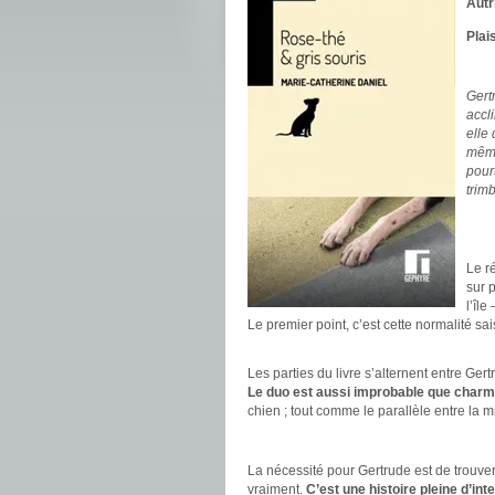
Autr
Plai
.
Gert
accl
elle
même
pour
trim
.
.
Le r
sur 
l’île
Le premier point, c’est cette normalité 
.
Les parties du livre s’alternent entre G
Le duo est aussi improbable que charm
chien ; tout comme le parallèle entre la m
.
La nécessité pour Gertrude est de trouver 
vraiment.
C’est une histoire pleine d’inte