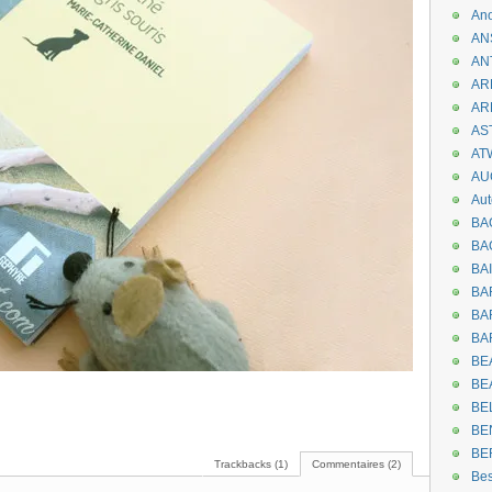
An
AN
AN
AR
AR
AST
AT
AU
Aut
BA
BA
BA
BA
BAR
BA
BEA
BE
BE
BE
BE
Trackbacks (1)
Commentaires (2)
Be