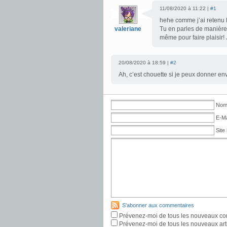
11/08/2020 à 11:22 |
#1
hehe comme j’ai retenu 
valeriane
Tu en parles de manière 
même pour faire plaisir! 
20/08/2020 à 18:59 |
#2
Ah, c’est chouette si je peux donner envi
Nom 
E-Ma
Site 
S'abonner aux commentaires
Prévenez-moi de tous les nouveaux co
Prévenez-moi de tous les nouveaux arti