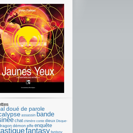
ettes
al doué de parole
bande
calypse
assassin
sinée
chat
dieux
chimère
conte
Disque-
enquête
dragon
démon
elfe
tastique
fantasy
fantasy