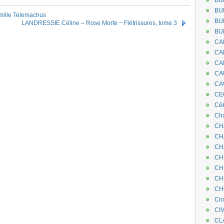
BU
BU
mille Telemachus
BU
LANDRESSIE Céline – Rose Morte ~ Flétrissures, tome 3
BU
CA
CA
CA
CA
CA
CEC
Cé
Cha
CH
CH
CH
CH
CH
CH
CH
Ci
CI
CL