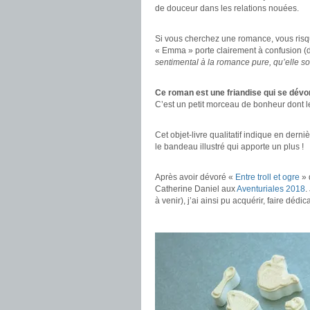
de douceur dans les relations nouées.
.
Si vous cherchez une romance, vous risqu
« Emma » porte clairement à confusion (do
sentimental à la romance pure, qu’elle so
.
Ce roman est une friandise qui se dév
C’est un petit morceau de bonheur dont le 
.
Cet objet-livre qualitatif indique en dern
le bandeau illustré qui apporte un plus !
.
Après avoir dévoré «
Entre troll et ogre
» 
Catherine Daniel aux
Aventuriales 2018
.
à venir), j’ai ainsi pu acquérir, faire dédi
.