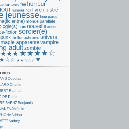
horreur
fantôme
fée
que
our
livre illustré
humour noir
re jeunesse
loup-garou
magicien(ne)
monde parallèle
nouvelle
logie(s)
nain
ombre
sorcier(e)
e-fiction
univers
mpunk
thriller
uchronie
 magie apparente
vampire
ng adult
zombie
★★★★☆
★★★★
♥
★☆☆
★★☆☆☆
ories
AMS Douglas
LARD Charlie
BERT Raphaël
CIDE Dario
IRE SÁENZ Benjamin
MANZA Jérémie
PHONA Adrian
WETT Audrey
ge