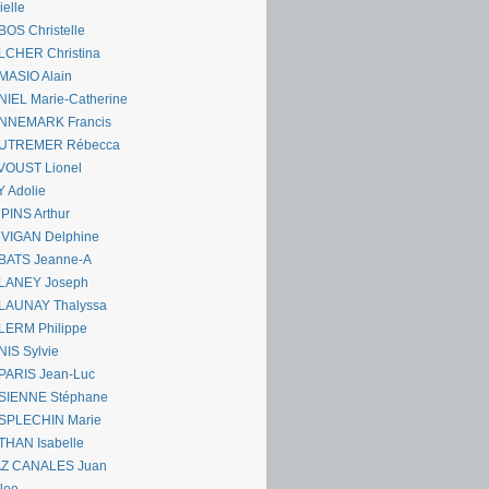
ielle
OS Christelle
LCHER Christina
MASIO Alain
IEL Marie-Catherine
NNEMARK Francis
UTREMER Rébecca
VOUST Lionel
 Adolie
PINS Arthur
 VIGAN Delphine
BATS Jeanne-A
LANEY Joseph
LAUNAY Thalyssa
LERM Philippe
IS Sylvie
PARIS Jean-Luc
SIENNE Stéphane
SPLECHIN Marie
THAN Isabelle
AZ CANALES Juan