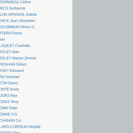
SSONNEAU Céline
ANCO Guillaume
LLON-SPAGNOL Estelle
ANCK Jean-Sébastien
ISCOMMUN Olivier G.
TTERO Pierre
let
USQUET Charlotte
ADLEY Alan
ADLEY Marion Zimmer
ADSHAW Gillian
ASEY Edouard
AVI Soledad
ETIN Denis
ONTË Emily
OOKS Max
OOKS Terry
OWN Peter
OWNE S.G.
CHANAN Col
LARD-CORDEAU Brigitte