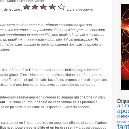
ice
: Marie-Catherine Daniel
sir de lecture
:
Livre à découvrir
rude vient de débarquer à la Réunion et comprend que son
imatation va reposer sur plusieurs éléments à intégrer : un chef dont
 doit appréhender la personnalité, une qualité de travail à assurer et
 un pouilleux-à-quatre-pattes dont elle doit se débarrasser. Et
tant, c’est sans compter le poids émotionnel des valises qu’elle a
ballées.
écit se déroule à la Réunion mais loin des belles plages imprimées
papier glacé. C’est l’histoire d’une métropolitaine qui débarque sur
 – une Zoreille – et qui doit faire face à ses propres choix et angoisses.
saisissante d’une femme lambda avec des problèmes standards.
ertrude-qui-n-assume-pas-son-prénom et Dégage qui cherche un clan.
Étiqu
ant
. J’ai aimé l’humour décalé de cette femme et les priorités du
anim
ise en pli parfaite de l’une et l’aspect pouilleux du second.
apo
des
Monde
sa place et en filigrane de trouver aussi qui elle est et ce qui l’anime
fan
lligence, toute en sensibilité et en tendresse
. Il y a aussi beaucoup