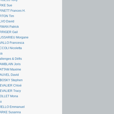
RGESS Tony
RKE Sue
RNETT Frances H.
RTON Tim
LVO David
RMAN Patrick
RRIGER Gail
USSARIEU Morgane
VALLO Francesca
COLI Nicoletta
ka
llenges & Défis
AMBLAIN Joris
ATTAM Maxime
AUVEL David
BOSKY Stephen
EVALIER Chloé
EVALIER Tracy
OLLET Mona
ou
VIELLO Emmanuel
ARKE Susanna