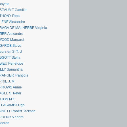
onyme
SEAUME Camille
THONY Piers
LENE Alexandre
RAGA DE MALHERBE Virginia
IER Alexandre
WOOD Margaret
GARDE Steve
eurs en S, T, U
GGOTT Stella
GIEU Pénélope
ILLY Samantha
RANGER François
RIE J. M.
RROWS Annie
GLE S. Peter
ATON M.C.
LLAGAMBA Ugo
NNETT Robert Jackson
RROUKA Karim
sseron