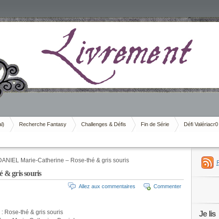
al)
Recherche Fantasy
Challenges & Défis
Fin de Série
Défi Valériacr0
ANIEL Marie-Catherine – Rose-thé & gris souris
& gris souris
Allez aux commentaires
Commenter
: Rose-thé & gris souris
Je lis