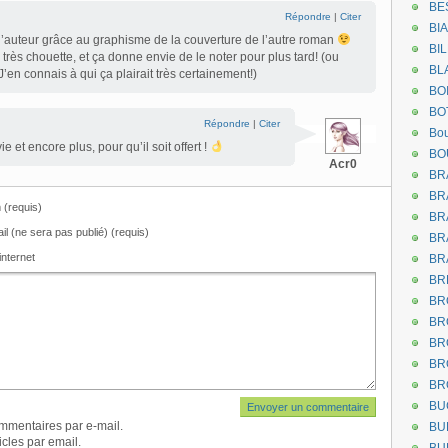
BE
Répondre
|
Citer
BI
l’auteur grâce au graphisme de la couverture de l’autre roman
BI
très chouette, et ça donne envie de le noter pour plus tard! (ou
BL
J’en connais à qui ça plairait très certainement!)
BO
BO
Répondre
|
Citer
Bou
e et encore plus, pour qu’il soit offert !
BO
Acr0
BR
BR
(requis)
BR
il (ne sera pas publié) (requis)
BR
internet
BR
BR
BR
BR
BR
BR
BR
BU
mmentaires par e-mail.
BU
cles par email.