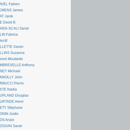
AVEL Fabien
EMENS James
AT Janik
 David B.
HEN-SCALI Sarah
IN Fabrice
lectif
LLETTE Xavier
LLINS Suzanne
onel Moutarde
MBREXELLE Anthony
NEY Michael
NNOLLY John
RBUCCI Pierre
STE Nadia
UPLAND Douglas
URTADE Henri
ETY Stéphane
ONIN Justin
OS Anaïs
OSSAN Sarah