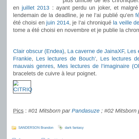
plus difficile de les chronique
en
juillet 2013
: ayant perdu un joker, et malgré
lendemain de la deadline, je ne l’ai publié qu’en
f
été choisi en
juin 2014
, je l’ai chroniqué
la veille d
tome a été choisi en novembre et je publie la chron
.
Clair obscur (Endea)
,
La caverne de JainaXF
,
Les 
Frankie
,
Les lectures de Bouch’
,
Les lectures d
mauvais genres
,
Mes lectures de l’imaginaire (O
bracelets de cuivre à leur poignet.
.
Pics
:
#01 Mitsborn par
Pandasuze
; #02 Mitsborn
.
SANDERSON Brandon
dark fantasy