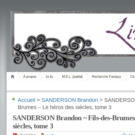
Livrement
À propos
Je lis
M.E.L. (pal/lal)
Recherche Fantasy
Cha
Accueil
>
SANDERSON Brandon
> SANDERSON 
Brumes – Le héros des siècles, tome 3
SANDERSON Brandon ~ Fils-des-Brumes –
siècles, tome 3