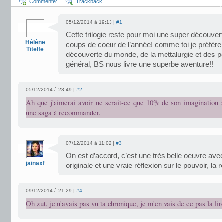
Commenter
Trackback
05/12/2014 à 19:13 |
#1
Cette trilogie reste pour moi une super découver
Hélène
coups de coeur de l’année! comme toi je préfère l
Titelfe
découverte du monde, de la mettalurgie et des
général, BS nous livre une superbe aventure!!
05/12/2014 à 23:49 |
#2
Ah que j'aimerai avoir ne serait-ce que 10% de son imagination :
une saga à recommander.
07/12/2014 à 11:02 |
#3
On est d’accord, c’est une très belle oeuvre a
jainaxf
originale et une vraie réflexion sur le pouvoir, la 
09/12/2014 à 21:29 |
#4
Oh zut, je n'avais pas vu ta chronique, je m'en vais de ce pas la lir