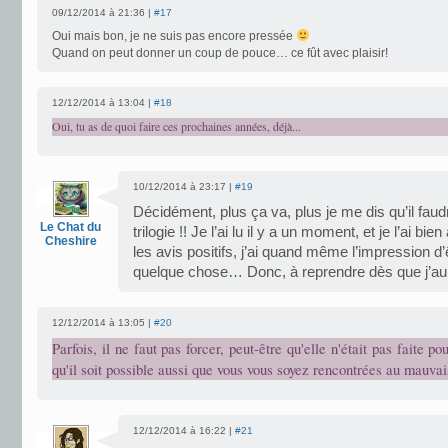
09/12/2014 à 21:36 |
#17
Oui mais bon, je ne suis pas encore pressée
Quand on peut donner un coup de pouce… ce fût avec plaisir!
12/12/2014 à 13:04 |
#18
Oui, tu as de quoi faire ces prochaines années, déjà...
10/12/2014 à 23:17 |
#19
Décidément, plus ça va, plus je me dis qu’il faud
Le Chat du
trilogie !! Je l’ai lu il y a un moment, et je l’ai b
Cheshire
les avis positifs, j’ai quand même l’impression d
quelque chose… Donc, à reprendre dès que j’au
12/12/2014 à 13:05 |
#20
Parfois, il ne faut pas forcer, peut-être qu'elle n'était pas faite po
qu'il soit possible aussi que vous vous soyez rencontrées au mauva
12/12/2014 à 16:22 |
#21