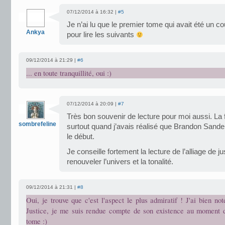
07/12/2014 à 16:32 |
#5
Je n’ai lu que le premier tome qui avait été un co
Ankya
pour lire les suivants
09/12/2014 à 21:29 |
#6
... en toute tranquillité, oui :)
07/12/2014 à 20:09 |
#7
Très bon souvenir de lecture pour moi aussi. La 
sombrefeline
surtout quand j’avais réalisé que Brandon Sande
le début.
Je conseille fortement la lecture de l’alliage de ju
renouveler l’univers et la tonalité.
09/12/2014 à 21:31 |
#8
Oui, je trouve que c'est l'aspect le plus admiratif ! J'ai bien not
Justice, je me suis rendue compte de son existence au moment 
tome :)