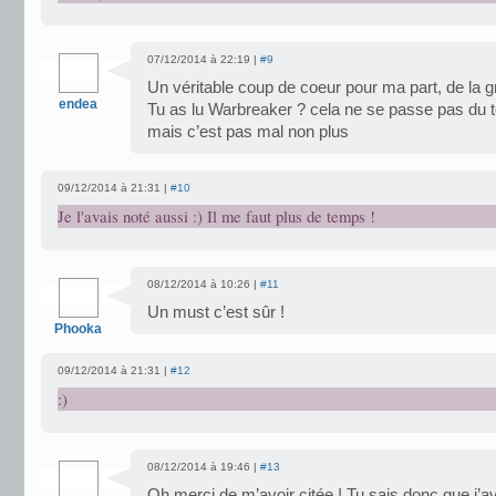
07/12/2014 à 22:19 |
#9
Un véritable coup de coeur pour ma part, de la g
endea
Tu as lu Warbreaker ? cela ne se passe pas du 
mais c’est pas mal non plus
09/12/2014 à 21:31 |
#10
Je l'avais noté aussi :) Il me faut plus de temps !
08/12/2014 à 10:26 |
#11
Un must c’est sûr !
Phooka
09/12/2014 à 21:31 |
#12
:)
08/12/2014 à 19:46 |
#13
Oh merci de m’avoir citée ! Tu sais donc que j’