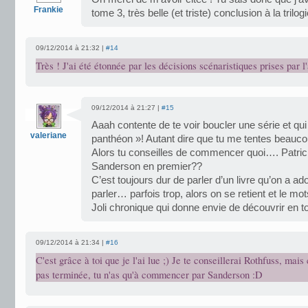
Frankie
tome 3, très belle (et triste) conclusion à la trilogi
09/12/2014 à 21:32 |
#14
Très ! J'ai été étonnée par les décisions scénaristiques prises par l'
09/12/2014 à 21:27 |
#15
Aaah contente de te voir boucler une série et qui
valeriane
panthéon »! Autant dire que tu me tentes beauco
Alors tu conseilles de commencer quoi…. Patri
Sanderson en premier??
C’est toujours dur de parler d’un livre qu’on a ad
parler… parfois trop, alors on se retient et le mo
Joli chronique qui donne envie de découvrir en t
09/12/2014 à 21:34 |
#16
C'est grâce à toi que je l'ai lue ;) Je te conseillerai Rothfuss, mai
pas terminée, tu n'as qu'à commencer par Sanderson :D