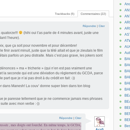
An
AN
Trackbacks (5)
Commentaires (22)
AN
AR
Répondre
|
Citer
AR
 quatorze!!!
(hihi oui t’as parle de 4 minutes avant, juste une
AST
ant l’heure).
AT
hoix, que ça soit pour novembre et pour décembre!
AU
 finir avant minuit, juste que la tété allait et que je zieutais le film
Aut
’étais parfois un peu distraite. Mais c’est pas grave, les jokers sont
BA
BA
dénonces » ma « tricherie » (qui n’en est pas vraiment une
BA
et la seconde qui est une déviation du règlement du GCDA, parce
BA
e part que je n’ai pas droit à du crédit en fait :-))
BAR
r dans Manesh! La couv’ donne super bien dans ton blog
BA
BEA
que je paresse tellement que je ne commence jamais mes phrases
BE
e suite avec mon verbe :-))
BE
BE
Répondre
|
Citer
BE
ais pressée , mes doigts ont fourché. En même temps, le GCDA,
Be
Acr0