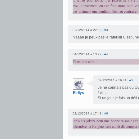
tu le fais pour toi :D T'es passée de 3 à 2 li
PAL. Finalement, on s'en fout, nous, si tu le r
pas vraiment une punition, bien au contraire !
02/12/2014 à 22:09 |
#3
Naaan je peux pas le rater!!!!! C’est une
04/12/2014 à 13:22 |
#4
Tiens bon alors !
02/12/2014 à 16:41 |
#5
Je ne connais pas du tout 
Eirilys
fait. :p
Si un jour je fais un dé
02/12/2014 à 17:48 |
#6
On a six jokers pour une bonne raison : s'en
décembre : à l'origine, cela aurait dû compter