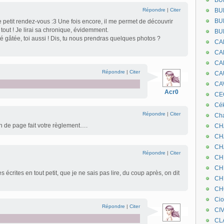
BU
Répondre
|
Citer
BU
BU
e petit rendez-vous :3 Une fois encore, il me permet de découvrir
tout ! Je lirai sa chronique, évidemment.
BU
été gâtée, toi aussi ! Dis, tu nous prendras quelques photos ?
CA
CA
CA
Répondre
|
Citer
CA
CA
Acr0
CEC
Cé
Répondre
|
Citer
Cha
de page fait votre règlement….
CH
CH
CH
Répondre
|
Citer
CH
CH
s écrites en tout petit, que je ne sais pas lire, du coup après, on dit
CH
CH
Ci
Répondre
|
Citer
CI
CL