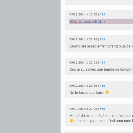
04/12/2014 à 15:50 |
#12
10 lignes,
c'est écrit ici
. :)
09/12/2014 à 22:44 |
#13
Quand lire le règlement prend plus de te
09/12/2014 à 22:53 |
#14
Oui, je suis avec une bande de tortionna
09/12/2014 à 22:56 |
#15
Ne te laisse pas faire!
09/12/2014 à 23:05 |
#16
Merci!! Je m’attends à des représailles 
non mais parait que c’est pour mon b