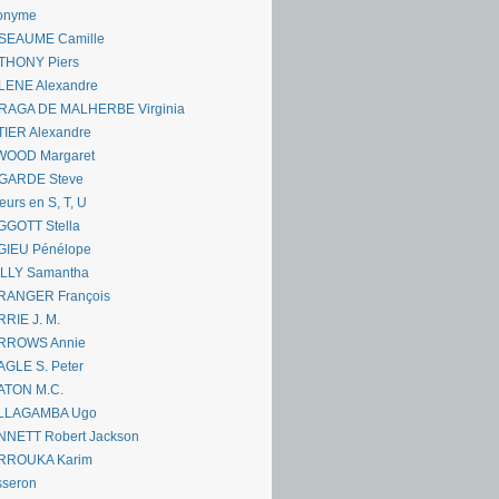
onyme
SEAUME Camille
THONY Piers
LENE Alexandre
RAGA DE MALHERBE Virginia
IER Alexandre
WOOD Margaret
GARDE Steve
eurs en S, T, U
GGOTT Stella
GIEU Pénélope
ILLY Samantha
RANGER François
RIE J. M.
RROWS Annie
GLE S. Peter
ATON M.C.
LLAGAMBA Ugo
NNETT Robert Jackson
RROUKA Karim
sseron