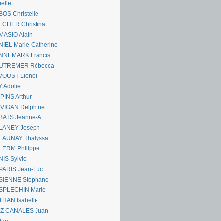
ielle
OS Christelle
LCHER Christina
MASIO Alain
IEL Marie-Catherine
NNEMARK Francis
UTREMER Rébecca
VOUST Lionel
 Adolie
PINS Arthur
 VIGAN Delphine
BATS Jeanne-A
LANEY Joseph
LAUNAY Thalyssa
LERM Philippe
IS Sylvie
PARIS Jean-Luc
SIENNE Stéphane
SPLECHIN Marie
THAN Isabelle
AZ CANALES Juan