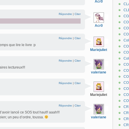
Acr0
CL
CL
Répondre
|
Citer
CO
COE
Acr0
CO
COL
Répondre
|
Citer
Col
mps que lire le livre :p
CO
Mariejuliet
CO
Col
Répondre
|
Citer
CO
ires lectureux!!!
CO
valeriane
CO
CO
Répondre
|
Citer
CO
Mariejuliet
CO
CO
Répondre
|
Citer
CR
d’avoir lancé ce SOS tout haut!! aaah!!!
CR
ien; un peu d’ordre, toussa.
valeriane
CR
CR