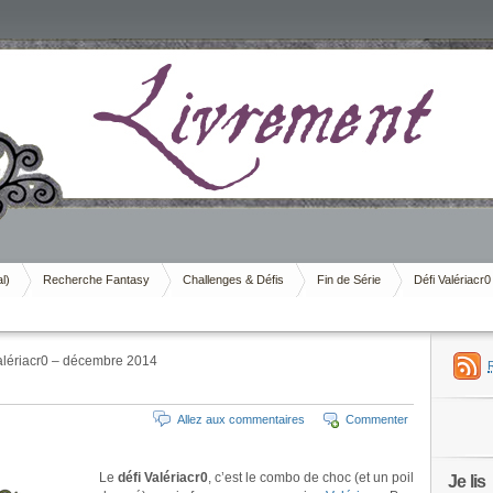
al)
Recherche Fantasy
Challenges & Défis
Fin de Série
Défi Valériacr0
alériacr0 – décembre 2014
Allez aux commentaires
Commenter
Le
défi Valériacr0
, c’est le combo de choc (et un poil
Je lis