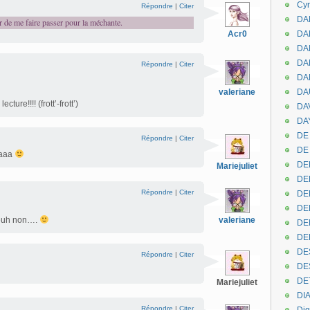
Cyr
Répondre
|
Citer
DAB
r de me faire passer pour la méchante.
Acr0
DA
DA
DAN
Répondre
|
Citer
DA
valeriane
DA
ture!!!! (frott’-frott’)
DA
DAY
DE 
Répondre
|
Citer
DE
aaaa
DE
Mariejuliet
DE
Répondre
|
Citer
DE
DE
 euh non….
valeriane
DEN
DE
DE
Répondre
|
Citer
DE
DE
Mariejuliet
DI
Répondre
|
Citer