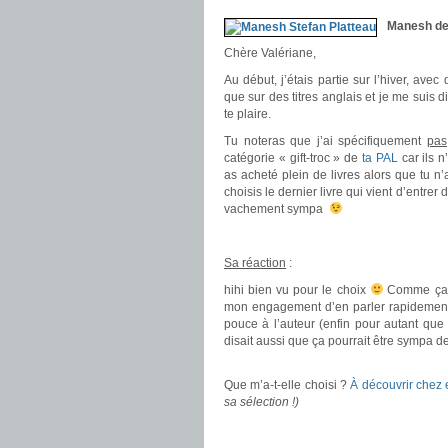
Manesh de 
Chère Valériane,
Au début, j’étais partie sur l’hiver, avec
que sur des titres anglais et je me suis d
te plaire.
Tu noteras que j’ai spécifiquement
pas
catégorie « gift-troc » de
ta PAL
car ils n
as acheté plein de livres alors que tu n’a
choisis le dernier livre qui vient d’entrer
vachement sympa
.
Sa réaction
:
hihi bien vu pour le choix
Comme ça, ç
mon engagement d’en parler rapidement
pouce à l’auteur (enfin pour autant q
disait aussi que ça pourrait être sympa d
.
Que m’a-t-elle choisi ?
À découvrir chez 
sa sélection !)
.