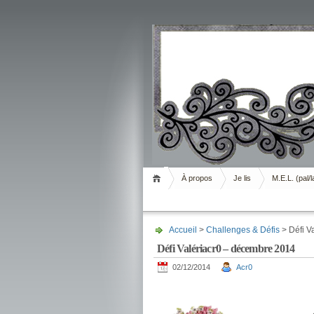
Livrement
À propos
Je lis
M.E.L. (pal/l
Accueil
>
Challenges & Défis
> Défi V
Défi Valériacr0 – décembre 2014
02/12/2014
Acr0
.