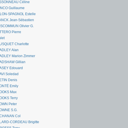
SSONNEAU Céline
ANCO Guillaume
LLON-SPAGNOL Estelle
ANCK Jean-Sébastien
ISCOMMUN Olivier G.
TTERO Pierre
let
USQUET Charlotte
ADLEY Alan
ADLEY Marion Zimmer
ADSHAW Gillian
ASEY Edouard
AVI Soledad
ETIN Denis
ONTË Emily
OOKS Max
OOKS Terry
OWN Peter
OWNE S.G.
CHANAN Col
LARD-CORDEAU Brigitte