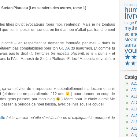
histori
Stefan Platteau (Les sentiers des astres, tome 1)
hum
liv
mage
 des titres plutôt évocateurs (pour moi, j’entends). Mais je ne tombais
mytho
it que t’en imposer un, surtout en fin d’année n’allait pas franchement
scienc
stea
pioché – en respectant ta demande formulée par mail – dans la
sans
’étaient pas comptabilisés pour ton
GCDA
(
tu triiiiiches
). Et comme tu
you
vais pas le droit (
tu triiiiiches bis repetita placent
), je te « punis » et
★
 dans ta PAL : Manesh de Stefan Platteau. Et toc ! Mais cela devrait être
★★
Catég
AD
a va m’éviter de « repousser » potentiellement ma lecture et tenir
AD
 (et donc de ne pas attendre 112 ans
) pour donner un coup de
AL
ue des gens passent par mon blog
) Merci pour le choix alors!! Me
AL
e passer la période de noel toussa, avec ce livre sous le coude!
AL
AL
elle
(et tu vas voir qu’elle s’est lâchée en m’expliquant le pourquoi de
AL
AL
An