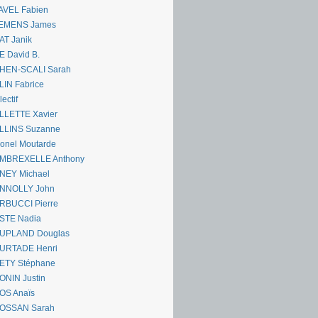
AVEL Fabien
EMENS James
AT Janik
 David B.
HEN-SCALI Sarah
IN Fabrice
lectif
LLETTE Xavier
LLINS Suzanne
onel Moutarde
MBREXELLE Anthony
NEY Michael
NNOLLY John
RBUCCI Pierre
STE Nadia
UPLAND Douglas
URTADE Henri
ETY Stéphane
ONIN Justin
OS Anaïs
OSSAN Sarah