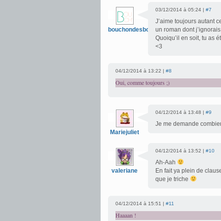
03/12/2014 à 05:24 |
#7
J’aime toujours autant c
bouchondesbois
un roman dont j’ignorais 
Quoiqu’il en soit, tu as 
<3
04/12/2014 à 13:22 |
#8
Oui, comme toujours ;)
04/12/2014 à 13:48 |
#9
Je me demande combien 
Mariejuliet
04/12/2014 à 13:52 |
#10
Ah-Aah
valeriane
En fait ya plein de clause
que je triche
04/12/2014 à 15:51 |
#11
Haaaan !