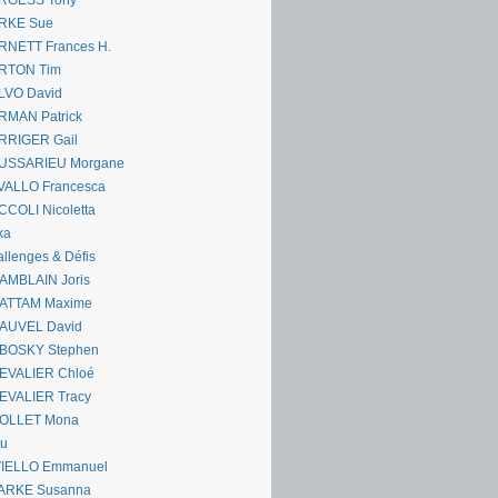
RGESS Tony
RKE Sue
RNETT Frances H.
RTON Tim
LVO David
RMAN Patrick
RRIGER Gail
USSARIEU Morgane
VALLO Francesca
COLI Nicoletta
ka
llenges & Défis
AMBLAIN Joris
ATTAM Maxime
AUVEL David
BOSKY Stephen
EVALIER Chloé
EVALIER Tracy
OLLET Mona
ou
VIELLO Emmanuel
ARKE Susanna