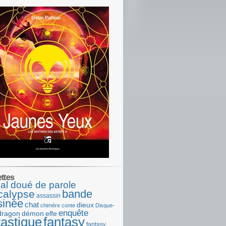
ettes
al doué de parole
bande
calypse
assassin
sinée
chat
dieux
chimère
conte
Disque-
enquête
dragon
démon
elfe
tastique
fantasy
fantasy