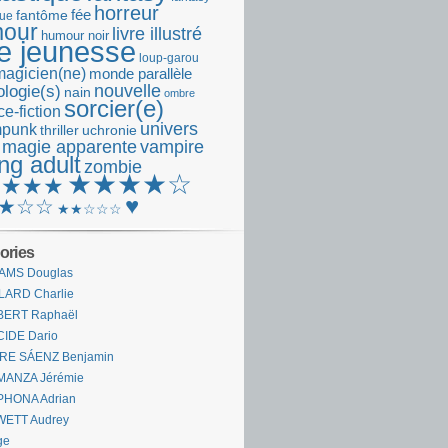
horreur
fantôme
fée
que
our
livre illustré
humour noir
re jeunesse
loup-garou
magicien(ne)
monde parallèle
nouvelle
logie(s)
nain
ombre
sorcier(e)
e-fiction
univers
mpunk
thriller
uchronie
 magie apparente
vampire
ng adult
zombie
★★★★☆
★★★★
♥
★☆☆
★★☆☆☆
ories
AMS Douglas
LARD Charlie
BERT Raphaël
CIDE Dario
IRE SÁENZ Benjamin
MANZA Jérémie
PHONA Adrian
WETT Audrey
ge