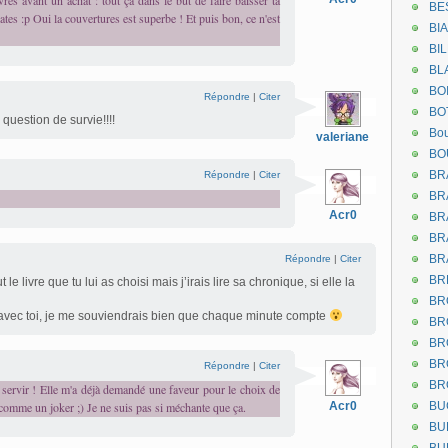
vres avant un achat : tout ça dans le but de faire baisser ta
BE
ates :p Oui la couvertures est superbe ! Et puis bon, ce n'est
BI
BI
BL
BO
Répondre
|
Citer
BO
 question de survie!!!!
Bou
valeriane
BO
BR
Répondre
|
Citer
BR
Acr0
BR
BR
BR
Répondre
|
Citer
BR
le livre que tu lui as choisi mais j’irais lire sa chronique, si elle la
BR
fi avec toi, je me souviendrais bien que chaque minute compte
BR
BR
BR
Répondre
|
Citer
BR
 servir ! Elle m'a déjà demandé une faveur pour le choix de
 comme un joker ;) Je ne suis pas si méchante que ça.
Acr0
BU
BU