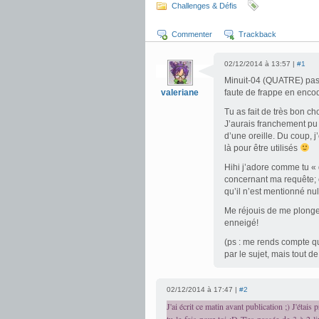
Challenges & Défis
Commenter
Trackback
02/12/2014 à 13:57 |
#1
Minuit-04 (QUATRE) pas
valeriane
faute de frappe en encod
Tu as fait de très bon c
J’aurais franchement pu le
d’une oreille. Du coup, j
là pour être utilisés
Hihi j’adore comme tu « 
concernant ma requête; 
qu’il n’est mentionné null
Me réjouis de me plonge
enneigé!
(ps : me rends compte 
par le sujet, mais tout d
02/12/2014 à 17:47 |
#2
J'ai écrit ce matin avant publication ;) J'ét