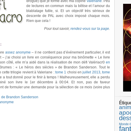
drogué) que je forme avec ma copine
Valériane
. Peu
de lectures en commun mais la bêtise et l’amour du
blablatage futile, si. Et un objectif très sérieux de
descente de PAL avec choix imposé chaque mois.
Rien que cela !
Pour tout savoir,
rendez-vous sur la page
.
:
bre
assez anonyme
– il ne contient pas d’événement particulier, il est
– j’ai choisi un livre en conséquence pour ma binômette « Le livre
n côté, elle m’a aidé dans la réalisation de mon défi Valériacr0
en
-Brumes : « Le héros des siècles » de Brandon Sanderson. Tout le
 cette trilogie revient à Valeriane :
tome 1
choisi en
juillet 2013
,
tome
le a tout donné pour le finir à temps ! Malheureusement, elle a perdu
miné son livre le 1er décembre à 00:04. Et non, pas de faveur
ent de formuler une demande pour la sélection de ce mois (voire plus
 » de Brandon Sanderson
– anonyme
Étiqu
anim
apo
des
Monde
fan