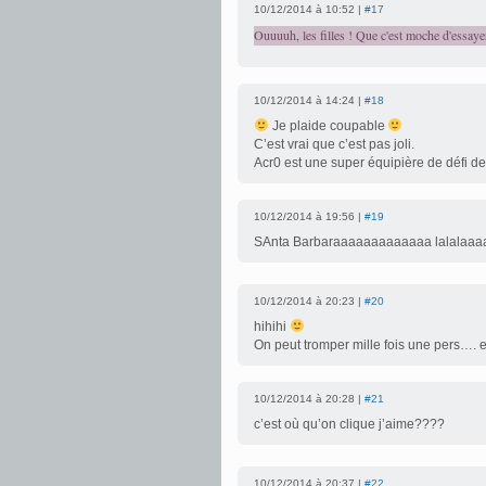
10/12/2014 à 10:52 |
#17
Ouuuuh, les filles ! Que c'est moche d'essaye
10/12/2014 à 14:24 |
#18
Je plaide coupable
C’est vrai que c’est pas joli.
Acr0 est une super équipière de défi de lec
10/12/2014 à 19:56 |
#19
SAnta Barbaraaaaaaaaaaaaa lalalaa
10/12/2014 à 20:23 |
#20
hihihi
On peut tromper mille fois une pers….
10/12/2014 à 20:28 |
#21
c’est où qu’on clique j’aime????
10/12/2014 à 20:37 |
#22