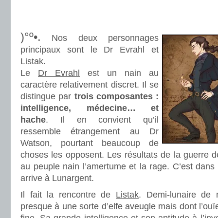
.
.
)°º•.
Nos deux personnages
principaux sont le Dr Evrahl et
Listak.
Le
Dr Evrahl
est un nain au
caractère relativement discret. Il se
distingue par
trois composantes :
intelligence, médecine… et
hache
. Il en convient qu’il
ressemble étrangement au Dr
Watson, pourtant beaucoup de
choses les opposent. Les résultats de la guerre d
au peuple nain l’amertume et la rage. C’est dans 
arrive à Lunargent.
Il fait la rencontre de
Listak
. Demi-lunaire de 
presque à une sorte d’elfe aveugle mais dont l’ouï