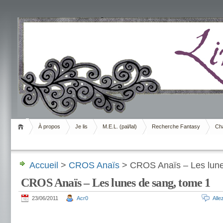
Livrement
À propos
Je lis
M.E.L. (pal/lal)
Recherche Fantasy
Cha
Accueil
>
CROS Anaïs
> CROS Anaïs – Les lune
CROS Anaïs – Les lunes de sang, tome 1
23/06/2011
Acr0
All
.