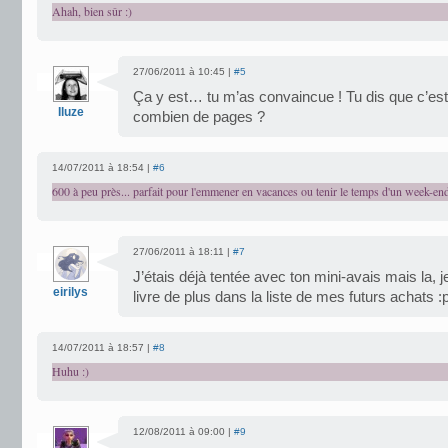
Ahah, bien sûr :)
27/06/2011 à 10:45 |
#5
Ça y est… tu m’as convaincue ! Tu dis que c’est un
Iluze
combien de pages ?
14/07/2011 à 18:54 |
#6
600 à peu près... parfait pour l'emmener en vacances ou tenir le temps d'un week-end 
27/06/2011 à 18:11 |
#7
J’étais déjà tentée avec ton mini-avais mais la, j
eirilys
livre de plus dans la liste de mes futurs achats :
14/07/2011 à 18:57 |
#8
Huhu :)
12/08/2011 à 09:00 |
#9