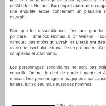
fine. Sa grande intelligence et son aptitude à l’inv
de Sherlock Holmes.
Son esprit acéré et sa saga
une enquête ardue concernant un plausible r
d’Evrahl.
.
Bien que les ressemblances liées aux grandes fi
policière – Sherlock Holmes & Dr Watson – soie
demeure pas moins qu
‘Evrahl et Listak ont de
avec une psychologie travaillée en profondeur. C
complexes et attachants.
.
Les personnages secondaires ne sont pas éclip
conseille Ombre, le chef de garde Lugantz et Am
maison. Des personnages « magiques » sont aussi de
lunaire, lutin d’eau mais aussi des hommes.
.
.
)°º•.