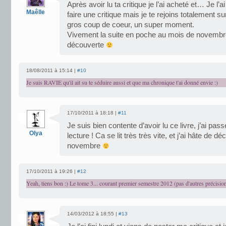
Après avoir lu ta critique je l’ai acheté et… Je l’ai 
Maêlle
faire une critique mais je te rejoins totalement sur
gros coup de coeur, un super moment.
Vivement la suite en poche au mois de novembre 
découverte
18/08/2011 à 15:14 |
#10
Je suis RAVIE qu'il ait su te séduire aussi et que ma chronique t'ai donné envie :)
17/10/2011 à 18:18 |
#11
Je suis bien contente d’avoir lu ce livre, j’ai p
Olya
lecture ! Ca se lit très très vite, et j’ai hâte de d
novembre
17/10/2011 à 19:26 |
#12
Yeah, tiens bon :) Le tome 3... courant premier semestre 2012 (pas d'autres précisio
14/03/2012 à 18:55 |
#13