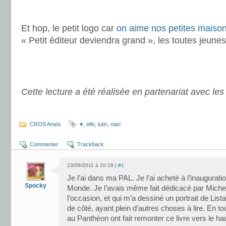
.
Et hop, le petit logo car
on aime nos petites maison
« Petit éditeur deviendra grand », les toutes jeune
.
.
Cette lecture a été réalisée en partenariat avec le
.
CROS Anaïs
♥
,
elfe
,
lutin
,
nain
Commenter
Trackback
23/06/2011 à 10:18 |
#1
Je l’ai dans ma PAL. Je l’ai acheté à l’inauguration
Spocky
Monde. Je l’avais même fait dédicacé par Michel 
l’occasion, et qui m’a dessiné un portrait de List
de côté, ayant plein d’autres choses à lire. En tou
au Panthéon ont fait remonter ce livre vers le hau