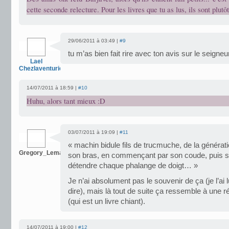
cette seconde relecture. Pour les livres que tu as lus, ils sont plutô
29/06/2011 à 03:49 |
#9
tu m’as bien fait rire avec ton avis sur le seig
Lael
Chezlaventurierdesreves
14/07/2011 à 18:59 |
#10
Huhu, alors tant mieux :D
03/07/2011 à 19:09 |
#11
« machin bidule fils de trucmuche, de la généra
Gregory_Lemarchand
son bras, en commençant par son coude, puis s
détendre chaque phalange de doigt… »
Je n’ai absolument pas le souvenir de ça (je l’ai l
dire), mais là tout de suite ça ressemble à une ré
(qui est un livre chiant).
14/07/2011 à 19:00 |
#12