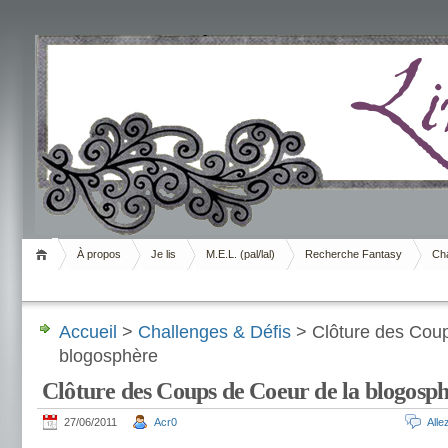
Livrement
À propos
Je lis
M.E.L. (pal/lal)
Recherche Fantasy
Cha
Accueil
>
Challenges & Défis
> Clôture des Coup
blogosphère
Clôture des Coups de Coeur de la blogosp
27/06/2011
Acr0
All