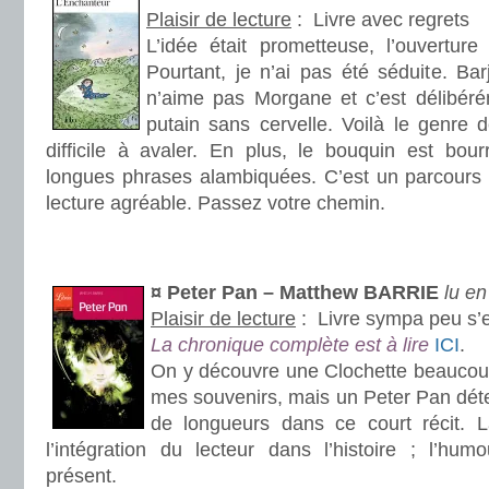
Plaisir de lecture
:
Livre avec regrets
L’idée était prometteuse, l’ouverture
Pourtant, je n’ai pas été séduite. Barj
n’aime pas Morgane et c’est délibérém
putain sans cervelle. Voilà le genre 
difficile à avaler. En plus, le bouquin est bou
longues phrases alambiquées. C’est un parcours
lecture agréable. Passez votre chemin.
.
.
¤ Peter Pan – Matthew BARRIE
lu en
Plaisir de lecture
:
Livre sympa peu s’e
La chronique complète est à lire
ICI
.
On y découvre une Clochette beaucou
mes souvenirs, mais un Peter Pan dét
de longueurs dans ce court récit. L
l’intégration du lecteur dans l’histoire ; l’hu
présent.