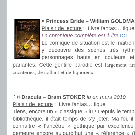
.
.
¤ Princess Bride – William GOLDM
Plaisir de lecture
:
Livre fantas… tique
La chronique complète est à lire
ICI
.
Le comique de situation est le maitre 
y découvre des scènes très rythm
personnages hauts en couleurs e
largement ar
parlantes. Cette gentille parodie est
cucuteries, de collant et de liquoreux
.
.
.
¤ Dracula – Bram STOKER
lu en mars 2010
Plaisir de lecture
:
Livre fantas… tique
Tiens, encore un « classique » lu ! Depuis le temp
bibliothèque, il était temps de s’y jeter. Ma foi, i
connaitre « l’ancêtre » gothique par excellenc
demeure encore aujourd’hui une « réference » (j