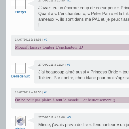
27/06/2011 à 10:50 |
#1
J’avais eu un énorme coup de coeur pour « Princ
Ellcrys
Quant à « L’enchanteur », « Peter Pan » et la tri
anneaux », ils sont dans ma PAL et, je peux t’assu
!
14/07/2011 à 18:53 |
#2
Mouarf, laisses tomber L'enchanteur :D
27/06/2011 à 11:24 |
#3
J’ai beaucoup aimé aussi « Princess Bride » tout
Belledenuit
Tolkien. Par contre, chou blanc pour moi s’agiss
14/07/2011 à 18:55 |
#4
On ne peut pas plaire à tout le monde... et heureusement ;)
27/06/2011 à 18:06 |
#5
Mince, j’avais prévu de lire « l’enchanteur » un 