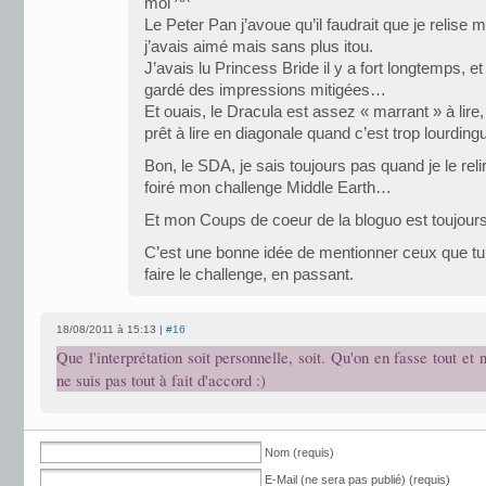
moi ^^
Le Peter Pan j’avoue qu’il faudrait que je relise 
j’avais aimé mais sans plus itou.
J’avais lu Princess Bride il y a fort longtemps, e
gardé des impressions mitigées…
Et ouais, le Dracula est assez « marrant » à lire,
prêt à lire en diagonale quand c’est trop lourding
Bon, le SDA, je sais toujours pas quand je le reli
foiré mon challenge Middle Earth…
Et mon Coups de coeur de la bloguo est toujours 
C’est une bonne idée de mentionner ceux que tu 
faire le challenge, en passant.
18/08/2011 à 15:13 |
#16
Que l'interprétation soit personnelle, soit. Qu'on en fasse tout et 
ne suis pas tout à fait d'accord :)
Nom (requis)
E-Mail (ne sera pas publié) (requis)