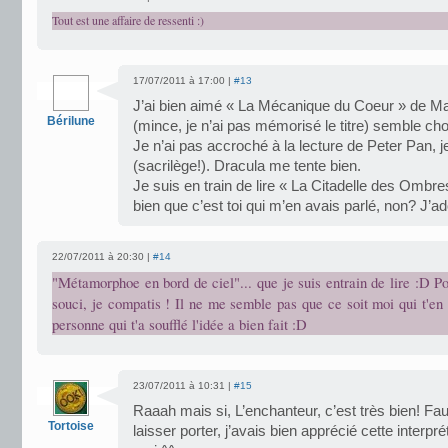
Tout est une affaire de ressenti :)
17/07/2011 à 17:00 |
#13
J’ai bien aimé « La Mécanique du Coeur » de Malz
Bérilune
(mince, je n’ai pas mémorisé le titre) semble cho
Je n’ai pas accroché à la lecture de Peter Pan, je
(sacrilège!). Dracula me tente bien.
Je suis en train de lire « La Citadelle des Ombre
bien que c’est toi qui m’en avais parlé, non? J’ad
22/07/2011 à 20:30 |
#14
"Métamorphoe en bord de ciel"... que je suis entrain de lire :D P
souci, je compatis ! Il ne me semble pas que ce soit moi qui t'en 
personne qui t'a soufflé l'idée a bien fait :D
23/07/2011 à 10:31 |
#15
Raaah mais si, L’enchanteur, c’est très bien! Fau
Tortoise
laisser porter, j’avais bien apprécié cette interpr