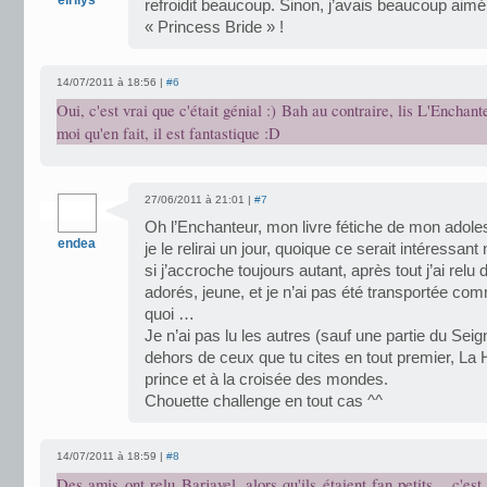
eirilys
refroidit beaucoup. Sinon, j’avais beaucoup aim
« Princess Bride » !
14/07/2011 à 18:56 |
#6
Oui, c'est vrai que c'était génial :) Bah au contraire, lis L'Enchan
moi qu'en fait, il est fantastique :D
27/06/2011 à 21:01 |
#7
Oh l’Enchanteur, mon livre fétiche de mon adoles
endea
je le relirai un jour, quoique ce serait intéressan
si j’accroche toujours autant, après tout j’ai relu
adorés, jeune, et je n’ai pas été transportée c
quoi …
Je n’ai pas lu les autres (sauf une partie du Se
dehors de ceux que tu cites en tout premier, La Ho
prince et à la croisée des mondes.
Chouette challenge en tout cas ^^
14/07/2011 à 18:59 |
#8
Des amis ont relu Barjavel, alors qu'ils étaient fan petits... c'es