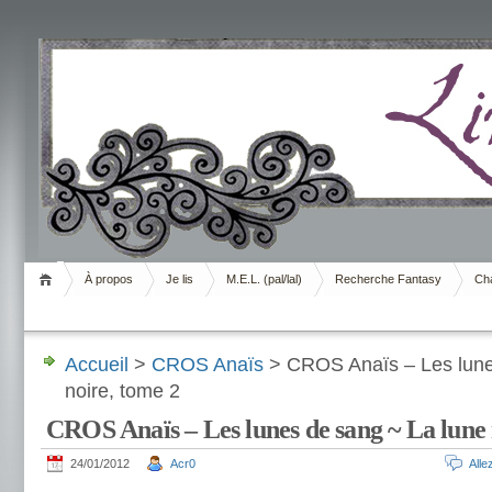
Livrement
À propos
Je lis
M.E.L. (pal/lal)
Recherche Fantasy
Cha
Accueil
>
CROS Anaïs
> CROS Anaïs – Les lune
noire, tome 2
CROS Anaïs – Les lunes de sang ~ La lune 
24/01/2012
Acr0
All