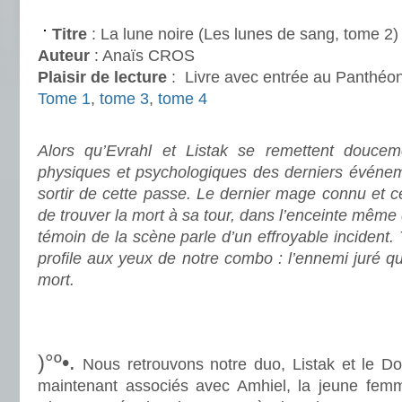
.
Titre
: La lune noire (Les lunes de sang, tome 2)
Auteur
: Anaïs CROS
Plaisir de lecture
:
Livre avec entrée au Panthéo
Tome 1
,
tome 3
,
tome 4
.
Alors qu’Evrahl et Listak se remettent doucem
physiques et psychologiques des derniers événem
sortir de cette passe. Le dernier mage connu et ce
de trouver la mort à sa tour, dans l’enceinte même 
témoin de la scène parle d’un effroyable incident. 
profile aux yeux de notre combo : l’ennemi juré q
mort.
.
.
)°º•.
Nous retrouvons notre duo, Listak et le Doc
maintenant associés avec Amhiel, la jeune femm