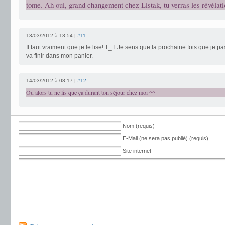
tome. Ah oui, grand changement chez Listak, tu verras les révélati
13/03/2012 à 13:54 |
#11
Il faut vraiment que je le lise! T_T Je sens que la prochaine fois que je pass
va finir dans mon panier.
14/03/2012 à 08:17 |
#12
Ou alors tu ne lis que ça durant ton séjour chez moi ^^
Nom (requis)
E-Mail (ne sera pas publié) (requis)
Site internet