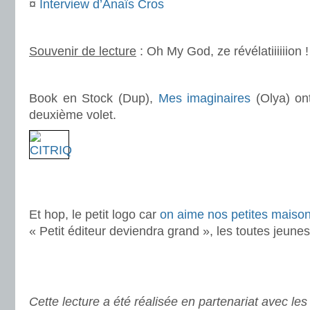
¤
Interview d’Anaïs Cros
.
Souvenir de lecture
: Oh My God, ze révélatiiiiiion !
.
Book en Stock (Dup),
Mes imaginaires
(Olya) ont
deuxième volet.
.
.
Et hop, le petit logo car
on aime nos petites maison
« Petit éditeur deviendra grand », les toutes jeune
.
.
Cette lecture a été réalisée en partenariat avec le