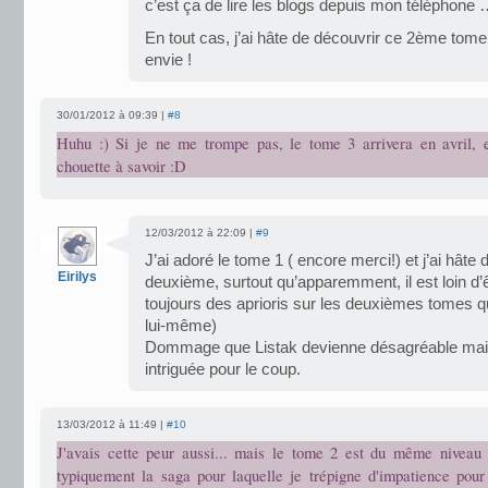
c’est ça de lire les blogs depuis mon téléphone
En tout cas, j’ai hâte de découvrir ce 2ème tome
envie !
30/01/2012 à 09:39 |
#8
Huhu :) Si je ne me trompe pas, le tome 3 arrivera en avril, e
chouette à savoir :D
12/03/2012 à 22:09 |
#9
J’ai adoré le tome 1 ( encore merci!) et j’ai hâte
Eirilys
deuxième, surtout qu’apparemment, il est loin d’êt
toujours des aprioris sur les deuxièmes tomes qu
lui-même)
Dommage que Listak devienne désagréable mais
intriguée pour le coup.
13/03/2012 à 11:49 |
#10
J'avais cette peur aussi... mais le tome 2 est du même niveau :
typiquement la saga pour laquelle je trépigne d'impatience pour 