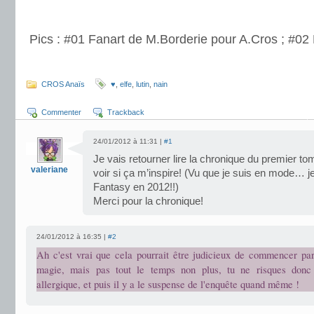
.
Pics : #01 Fanart de M.Borderie pour A.Cros ; #02 P
.
CROS Anaïs
♥
,
elfe
,
lutin
,
nain
Commenter
Trackback
24/01/2012 à 11:31 |
#1
Je vais retourner lire la chronique du premier 
valeriane
voir si ça m’inspire! (Vu que je suis en mode… j
Fantasy en 2012!!)
Merci pour la chronique!
24/01/2012 à 16:35 |
#2
Ah c'est vrai que cela pourrait être judicieux de commencer par 
magie, mais pas tout le temps non plus, tu ne risques donc
allergique, et puis il y a le suspense de l'enquête quand même !