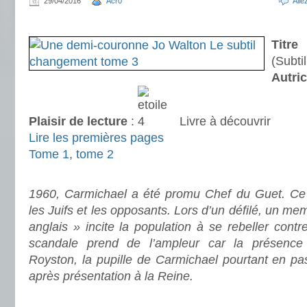
29/04/2016
Acr0
All
.
Titre
:
(Subti
Autri
Plaisir de lecture
:
Livre à découvrir
Lire les premières pages
Tome 1
,
tome 2
.
1960, Carmichael a été promu Chef du Guet. Ce s
les Juifs et les opposants. Lors d’un défilé, un m
anglais » incite la population à se rebeller con
scandale prend de l’ampleur car la présence 
Royston, la pupille de Carmichael pourtant en pa
après présentation à la Reine.
.