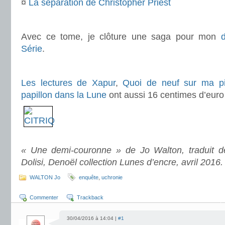
¤
La séparation de Christopher Priest
.
Avec ce tome, je clôture une saga pour mon
Série
.
.
Les lectures de Xapur
,
Quoi de neuf sur ma pi
papillon dans la Lune
ont aussi 16 centimes d’euro
.
.
« Une demi-couronne » de Jo Walton, traduit de
Dolisi, Denoël collection Lunes d’encre, avril 2016.
WALTON Jo
enquête
,
uchronie
Commenter
Trackback
30/04/2016 à 14:04 |
#1