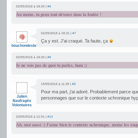
02/05/2016 à 19:20 |
#6
Au moins, tu peux tout dévorer dans la foulée !
02/05/2016 à 18:31 |
#7
Ça y est. J’ai craqué. Ta faute, ça
bouchondesbois
02/05/2016 à 19:20 |
#8
Je ne vois pas de quoi tu parles, hum ;)
15/05/2016 à 11:35 |
#9
Pour ma part, j’ai adoré. Probablement parce que
Julien
personnages que sur le contexte uchronique hype
Naufragés
Volontaires
23/05/2016 à 12:51 |
#10
Ah, moi aussi :) J'aime bien le contexte uchronique, moins les enq