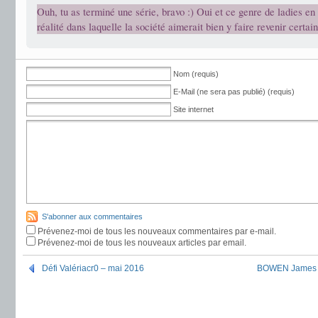
Ouh, tu as terminé une série, bravo :) Oui et ce genre de ladies en 
réalité dans laquelle la société aimerait bien y faire revenir certa
Nom (requis)
E-Mail (ne sera pas publié) (requis)
Site internet
S'abonner aux commentaires
Prévenez-moi de tous les nouveaux commentaires par e-mail.
Prévenez-moi de tous les nouveaux articles par email.
Défi Valériacr0 – mai 2016
BOWEN James –