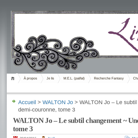
Livrement
À propos
Je lis
M.E.L. (pal/lal)
Recherche Fantasy
Cha
Accueil
>
WALTON Jo
> WALTON Jo – Le subtil
demi-couronne, tome 3
WALTON Jo – Le subtil changement ~ Un
tome 3