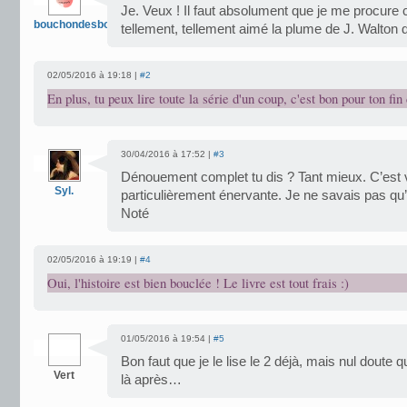
Je. Veux ! Il faut absolument que je me procure cet
bouchondesbois
tellement, tellement aimé la plume de J. Walto
02/05/2016 à 19:18 |
#2
En plus, tu peux lire toute la série d'un coup, c'est bon pour ton fin 
30/04/2016 à 17:52 |
#3
Dénouement complet tu dis ? Tant mieux. C’est v
Syl.
particulièrement énervante. Je ne savais pas qu’il 
Noté
02/05/2016 à 19:19 |
#4
Oui, l'histoire est bien bouclée ! Le livre est tout frais :)
01/05/2016 à 19:54 |
#5
Bon faut que je le lise le 2 déjà, mais nul doute q
Vert
là après…