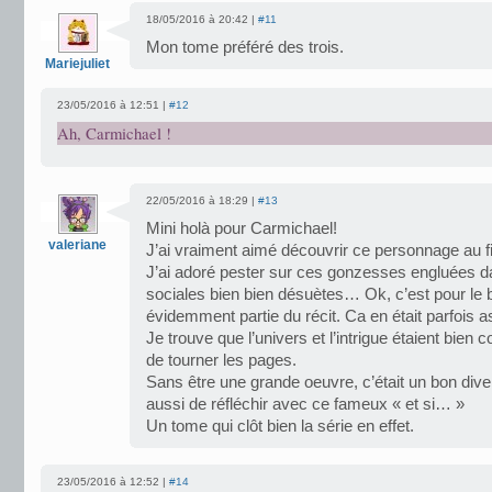
18/05/2016 à 20:42 |
#11
Mon tome préféré des trois.
Mariejuliet
23/05/2016 à 12:51 |
#12
Ah, Carmichael !
22/05/2016 à 18:29 |
#13
Mini holà pour Carmichael!
valeriane
J’ai vraiment aimé découvrir ce personnage au fi
J’ai adoré pester sur ces gonzesses engluées d
sociales bien bien désuètes… Ok, c’est pour le bie
évidemment partie du récit. Ca en était parfois a
Je trouve que l’univers et l’intrigue étaient bien
de tourner les pages.
Sans être une grande oeuvre, c’était un bon div
aussi de réfléchir avec ce fameux « et si… »
Un tome qui clôt bien la série en effet.
23/05/2016 à 12:52 |
#14