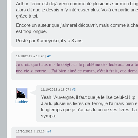
Arthur Tenor est déjà venu commenté plusieurs sur mon blog,
alors dit que je devais m’y intéresser plus. Voilà en partie un
grâce à toi.
Encore un auteur que j’aimerai découvrir, mais comme à chaqu
est trop longue.
Posté par Kameyoko, il y a 3 ans
11/10/2012 à 14:28 |
#2
Je crois que tu as mis le doigt sur le problème des lecteurs: on a te
une vie si courte... J'ai bien aimé ce roman, c'était frais, que dema
11/10/2012 à 18:07 |
#3
Yeah l’Auvergne, il faut que je le lise celui-ci ! :p
Luthien
J’ai lu plusieurs livres de Tenor, je l’aimais bien 
longtemps que je n’ai pas lu un de ses livres. La 
sympa.
12/10/2012 à 13:16 |
#4