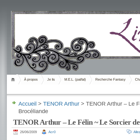
Livrement
À propos
Je lis
M.E.L. (pal/lal)
Recherche Fantasy
Cha
Accueil
>
TENOR Arthur
> TENOR Arthur – Le Fé
Brocéliande
TENOR Arthur – Le Félin ~ Le Sorcier de
26/06/2009
Acr0
All