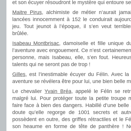
et son écuyer résoudront le mystère qui entoure se
Maitre Pirus
, alchimiste de métier n’aurait jam
lancées innocemment à 152 le conduirait aujourd
jeu. Tout jeunot à l’époque, il s’en veut terribl
brûlée.
Isabeau Montbrisac
, damoiselle et fille unique d
l’aventure avec engouement. Ce n’est certainement 
personne, mais Isabeau, elle, s’en fout. Heureus
talents qui ne seront pas de trop !
Gilles
, est l’inestimable écuyer du Félin. Avec la
aventure se révélera être pour lui, une bien belle m
Le chevalier
Yvain Bréa
, appelé le Félin se ret
malgré lui. Pour protéger toute la petite troupe m
faire face à bien des dangers. Habillé d’une bell
doute qu’elle regorge de 1001 secrets et aut
possèdent en outre, des griffes rétractiles et le F
son heaume en forme de tête de panthère ! No