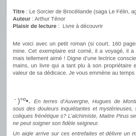
.
Titre
: Le Sorcier de Brocéliande (saga Le Félin, a
Auteur
: Arthur Ténor
Plaisir de lecture
:
Livre à découvrir
.
Me voici avec un petit roman (si court, 160 page
mine. Cet exemplaire est corné, il a voyagé, il a 
mais tellement aimé ! Digne d’une lectrice consci
mains, un livre qui a tant plu à son propriétaire 
valeur de sa dédicace. Je vous emmène au temps
.
.
)°º•.
En terres d’Auvergne, Hugues de Montbr
sous des douleurs inquiétantes et mystérieuses, 
coliques frénétique s? L’alchimiste, Maitre Pirus s
ne peut soigner son fidèle seigneur.
Un aigle arrive sur ces entrefaites et délivre un 