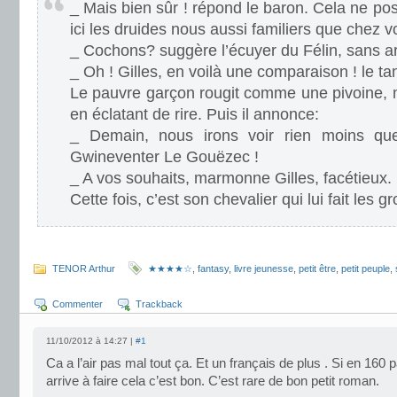
_ Mais bien sûr ! répond le baron. Cela ne p
ici les druides nous aussi familiers que chez
_ Cochons? suggère l’écuyer du Félin, sans a
_ Oh ! Gilles, en voilà une comparaison ! le t
Le pauvre garçon rougit comme une pivoine, m
en éclatant de rire. Puis il annonce:
_ Demain, nous irons voir rien moins qu
Gwineventer Le Gouëzec !
_ A vos souhaits, marmonne Gilles, facétieux.
Cette fois, c’est son chevalier qui lui fait les g
.
TENOR Arthur
★★★★☆
,
fantasy
,
livre jeunesse
,
petit être
,
petit peuple
,
Commenter
Trackback
11/10/2012 à 14:27 |
#1
Ca a l’air pas mal tout ça. Et un français de plus . Si en 160 
arrive à faire cela c’est bon. C’est rare de bon petit roman.