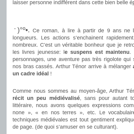
laisser personne indifférent dans cette bien belle 
.
.
)°º•.
Ce roman, à lire à partir de 9 ans ne l
longueurs. Les actions s’enchainent rapidement
nombreux. C’est un véritable bonheur que je retr
les livres jeunesse: l
e suspens est maintenu
.
personnages, une aventure pas très rigolote qui 
nos bras cassés. Arthur Ténor arrive à mélanger
un cadre idéal
!
.
Comme nous sommes au moyen-âge, Arthur Tén
récit un peu médiévalisé
, sans pour autant t
littéraire, nous avons quelques expressions c
none », « en nos terres », etc. Le vocabulaire
techniques médiévales est tout gentiment expliqu
de page. (de quoi s’amuser en se culturant).