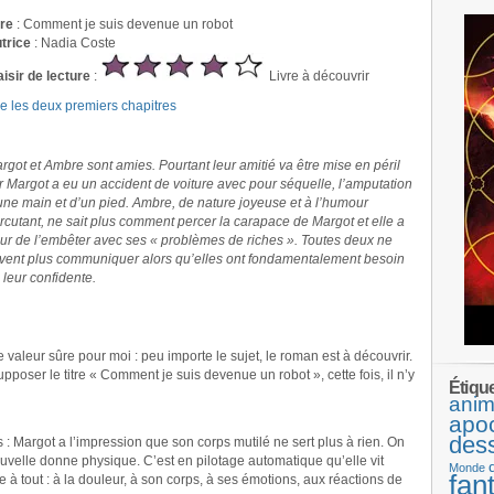
tre
: Comment je suis devenue un robot
trice
: Nadia Coste
aisir de lecture
:
Livre à découvrir
re les deux premiers chapitres
rgot et Ambre sont amies. Pourtant leur amitié va être mise en péril
r Margot a eu un accident de voiture avec pour séquelle, l’amputation
une main et d’un pied. Ambre, de nature joyeuse et à l’humour
rcutant, ne sait plus comment percer la carapace de Margot et elle a
ur de l’embêter avec ses « problèmes de riches ». Toutes deux ne
vent plus communiquer alors qu’elles ont fondamentalement besoin
 leur confidente.
 valeur sûre pour moi : peu importe le sujet, le roman est à découvrir.
pposer le titre « Comment je suis devenue un robot », cette fois, il n’y
Étiqu
anim
apo
des
: Margot a l’impression que son corps mutilé ne sert plus à rien. On
velle donne physique. C’est en pilotage automatique qu’elle vit
Monde
fan
e à tout : à la douleur, à son corps, à ses émotions, aux réactions de