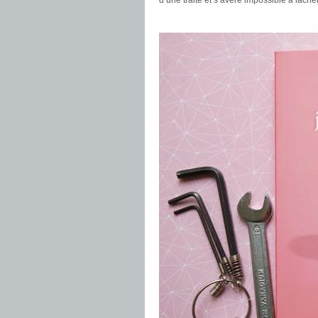
d’une traite et s’avère impossible à lâcher
.