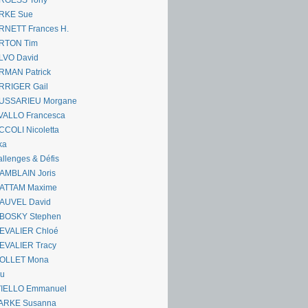
RGESS Tony
RKE Sue
RNETT Frances H.
RTON Tim
LVO David
RMAN Patrick
RRIGER Gail
USSARIEU Morgane
VALLO Francesca
COLI Nicoletta
ka
llenges & Défis
AMBLAIN Joris
ATTAM Maxime
AUVEL David
BOSKY Stephen
EVALIER Chloé
EVALIER Tracy
OLLET Mona
ou
VIELLO Emmanuel
ARKE Susanna