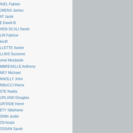
AVEL Fabien
EMENS James
AT Janik
 David B.
HEN-SCALI Sarah
IN Fabrice
lectif
LLETTE Xavier
LLINS Suzanne
onel Moutarde
MBREXELLE Anthony
NEY Michael
NNOLLY John
RBUCCI Pierre
STE Nadia
UPLAND Douglas
URTADE Henri
ETY Stéphane
ONIN Justin
OS Anaïs
OSSAN Sarah