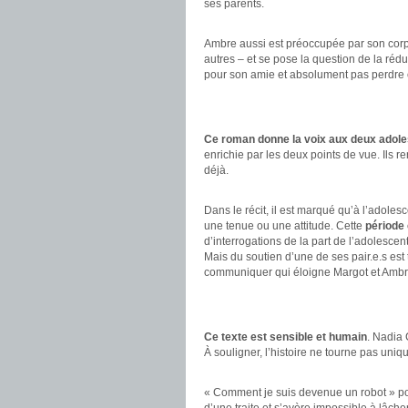
ses parents.
.
Ambre aussi est préoccupée par son corps
autres – et se pose la question de la ré
pour son amie et absolument pas perdre c
.
.
Ce roman donne la voix aux deux adole
enrichie par les deux points de vue. Ils r
déjà.
.
Dans le récit, il est marqué qu’à l’adole
une tenue ou une attitude. Cette
période
d’interrogations de la part de l’adolescent
Mais du soutien d’une de ses pair.e.s est t
communiquer qui éloigne Margot et Ambre 
.
.
Ce texte est sensible et humain
. Nadia 
À souligner, l’histoire ne tourne pas uni
.
« Comment je suis devenue un robot » poss