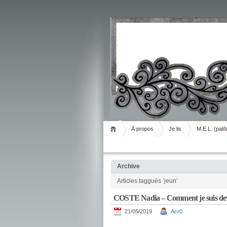
Livrement
À propos
Je lis
M.E.L. (pal/l
Archive
Articles taggués ‘jeun’
COSTE Nadia – Comment je suis de
21/05/2019
Acr0
.