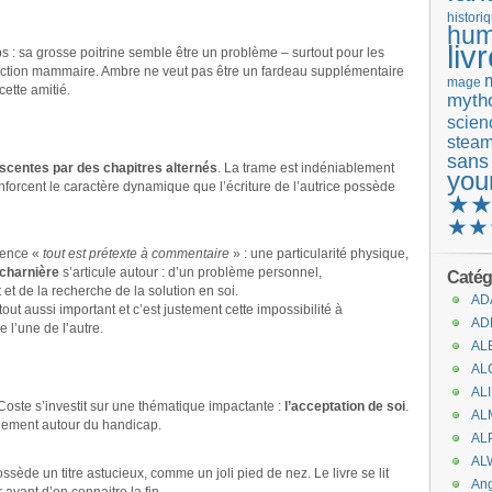
histori
hum
liv
 : sa grosse poitrine semble être un problème – surtout pour les
duction mammaire. Ambre ne veut pas être un fardeau supplémentaire
mage
ette amitié.
mytho
scienc
stea
sans
scentes par des chapitres alternés
. La trame est indéniablement
you
enforcent le caractère dynamique que l’écriture de l’autrice possède
★
★★
scence «
tout est prétexte à commentaire
» : une particularité physique,
 charnière
s’articule autour : d’un problème personnel,
Catég
 et de la recherche de la solution en soi.
AD
out aussi important et c’est justement cette impossibilité à
AD
l’une de l’autre.
AL
AL
AL
Coste s’investit sur une thématique impactante :
l’acceptation de soi
.
AL
quement autour du handicap.
AL
AL
ède un titre astucieux, comme un joli pied de nez. Le livre se lit
An