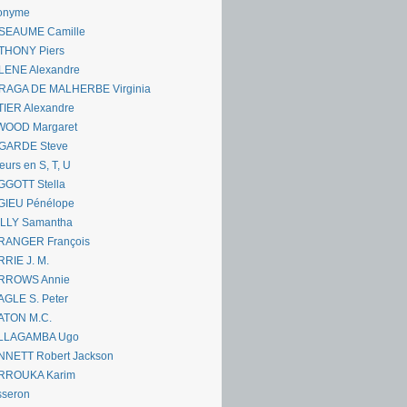
onyme
SEAUME Camille
THONY Piers
LENE Alexandre
RAGA DE MALHERBE Virginia
IER Alexandre
WOOD Margaret
GARDE Steve
eurs en S, T, U
GGOTT Stella
GIEU Pénélope
ILLY Samantha
RANGER François
RIE J. M.
RROWS Annie
GLE S. Peter
ATON M.C.
LLAGAMBA Ugo
NNETT Robert Jackson
RROUKA Karim
sseron