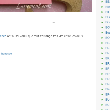
BE
BI
BI
BL
BO
——————————————————~*
BO
Bou
ettes
ont aussi voulu que tout s’arrange très vite entre les deux
BO
BR
BR
BR
re jeunesse
BR
BR
BR
BR
BR
BR
BR
BR
BU
BU