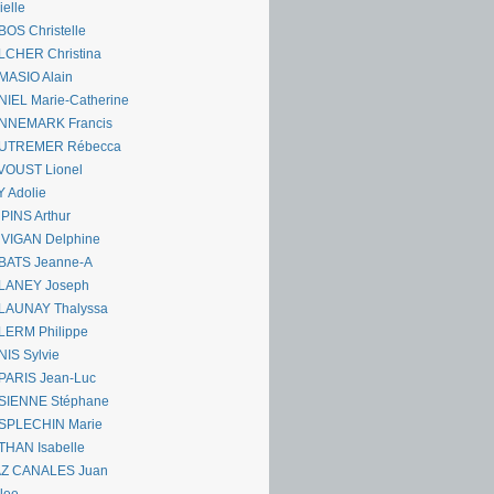
ielle
OS Christelle
LCHER Christina
MASIO Alain
IEL Marie-Catherine
NNEMARK Francis
UTREMER Rébecca
VOUST Lionel
 Adolie
PINS Arthur
 VIGAN Delphine
BATS Jeanne-A
LANEY Joseph
LAUNAY Thalyssa
LERM Philippe
IS Sylvie
PARIS Jean-Luc
SIENNE Stéphane
SPLECHIN Marie
THAN Isabelle
AZ CANALES Juan