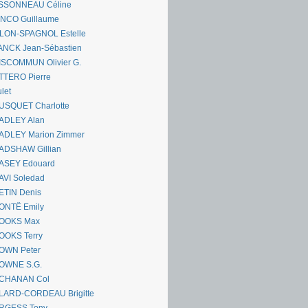
SSONNEAU Céline
ANCO Guillaume
LLON-SPAGNOL Estelle
ANCK Jean-Sébastien
ISCOMMUN Olivier G.
TTERO Pierre
let
USQUET Charlotte
ADLEY Alan
ADLEY Marion Zimmer
ADSHAW Gillian
ASEY Edouard
AVI Soledad
ETIN Denis
ONTË Emily
OOKS Max
OOKS Terry
OWN Peter
OWNE S.G.
CHANAN Col
LARD-CORDEAU Brigitte