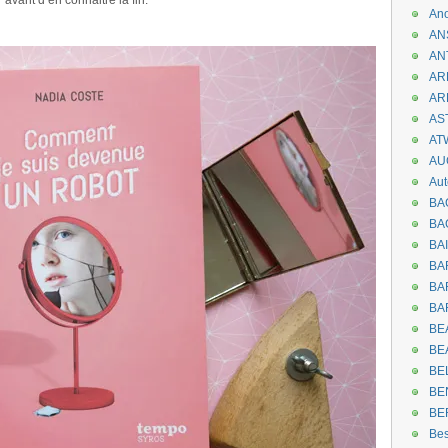
 avant d’en connaitre la fin.
An
AN
AN
AR
AR
AST
AT
AU
Aut
BA
BA
BA
BA
BAR
BA
BEA
BE
BE
BE
BE
Be