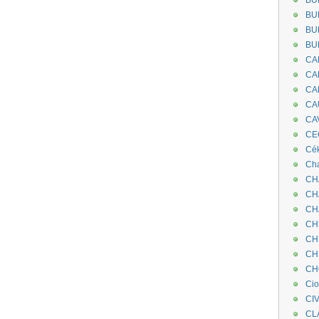
BU
BU
BU
BU
CA
CA
CA
CA
CA
CEC
Cé
Cha
CH
CH
CH
CH
CH
CH
CH
Ci
CI
CL