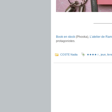
.
——————
.
Book en stock
(Phooka),
L’atelier de Ram
protagonistes.
.
COSTE Nadia
★★★★☆
,
jeun
,
liv