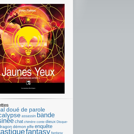
ettes
al doué de parole
bande
calypse
assassin
sinée
chat
dieux
chimère
conte
Disque-
enquête
dragon
démon
elfe
tastique
fantasy
fantasy