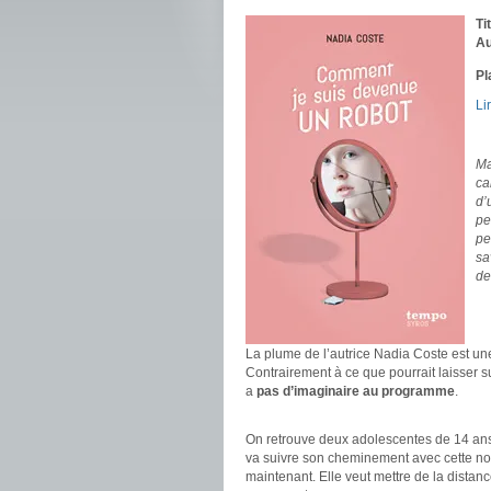
Ti
Au
Pl
Li
.
Ma
ca
d’
pe
pe
sa
de
.
.
La plume de l’autrice Nadia Coste est une
Contrairement à ce que pourrait laisser su
a
pas d’imaginaire au programme
.
.
On retrouve deux adolescentes de 14 ans 
va suivre son cheminement avec cette nou
maintenant. Elle veut mettre de la distanc