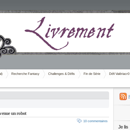
al)
Recherche Fantasy
Challenges & Défis
Fin de Série
Défi Valériacr0
venue un robot
10 commentaires
Je lis