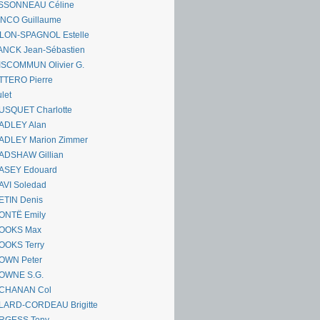
SSONNEAU Céline
ANCO Guillaume
LLON-SPAGNOL Estelle
ANCK Jean-Sébastien
ISCOMMUN Olivier G.
TTERO Pierre
let
USQUET Charlotte
ADLEY Alan
ADLEY Marion Zimmer
ADSHAW Gillian
ASEY Edouard
AVI Soledad
ETIN Denis
ONTË Emily
OOKS Max
OOKS Terry
OWN Peter
OWNE S.G.
CHANAN Col
LARD-CORDEAU Brigitte