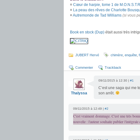
¤
Cœur de harpie, tome 1 de M.O.N.S.T.R
¤
La peau des rêves de Charlotte Bousq
¤
Autremonde de Tad Williams
(si vous p
.
Book en stock (Dup)
était aussi très intr
.
JUBERT Hervé
chimère
,
enquête
,
Commenter
Trackback
09/11/2015 à 12:30 |
#1
C’est une saga qui me te
Thalyssa
son arrêt.
09/11/2015 à 12:49 |
#2
C'est vraiment dommage. C'est une très bonne 
nouvelle : l'auteur souhaite publier l'intégrale