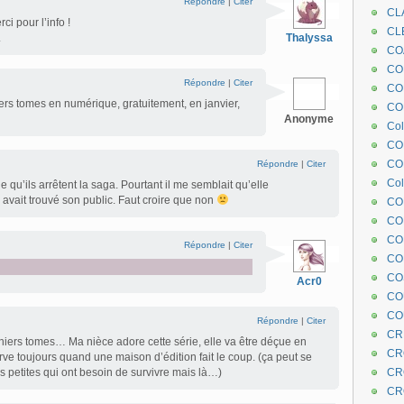
Répondre
|
Citer
CL
ci pour l’info !
CL
.
Thalyssa
CO
COE
Répondre
|
Citer
CO
ers tomes en numérique, gratuitement, en janvier,
COL
Anonyme
Col
CO
CO
Répondre
|
Citer
Col
 qu’ils arrêtent la saga. Pourtant il me semblait qu’elle
e avait trouvé son public. Faut croire que non
CO
CO
CO
Répondre
|
Citer
CO
CO
Acr0
CO
CO
Répondre
|
Citer
CR
niers tomes… Ma nièce adore cette série, elle va être déçue en
CR
ve toujours quand une maison d’édition fait le coup. (ça peut se
 petites qui ont besoin de survivre mais là…)
CR
CR