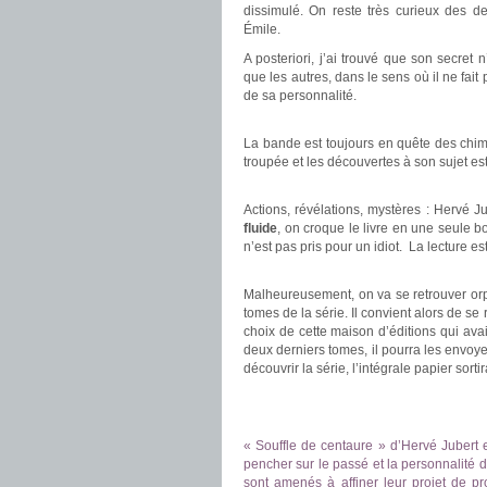
dissimulé. On reste très curieux des de
Émile.
A posteriori, j’ai trouvé que son secret n
que les autres, dans le sens où il ne fait 
de sa personnalité.
.
La bande est toujours en quête des chim
troupée et les découvertes à son sujet est
.
Actions, révélations, mystères : Hervé 
fluide
, on croque le livre en une seule b
n’est pas pris pour un idiot. La lecture es
.
Malheureusement, on va se retrouver orph
tomes de la série. Il convient alors de se
choix de cette maison d’éditions qui avai
deux derniers tomes, il pourra les envoye
découvrir la série, l’intégrale papier sorti
.
.
« Souffle de centaure » d’Hervé Jubert 
pencher sur le passé et la personnalité d
sont amenés à affiner leur projet de pr