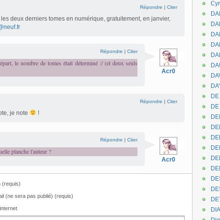
Cyr
Répondre
|
Citer
DAB
les deux derniers tomes en numérique, gratuitement, en janvier,
DA
@neuf.fr
DA
DAN
Répondre
|
Citer
DA
épart, le nombre de tomes était déterminé :/ (et deux seuls
DA
Acr0
DA
DAY
DE 
Répondre
|
Citer
DE
te, je note
!
DE
DE
DE
Répondre
|
Citer
DE
uelle planche l'auteur ?
DEN
Acr0
DE
DE
(requis)
DE
il (ne sera pas publié) (requis)
DE
internet
DI