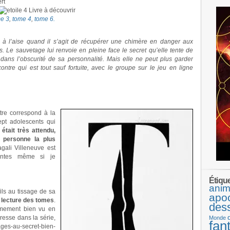
rt
Livre à découvrir
e 3
,
tome 4
,
tome 6
.
 à l’aise quand il s’agit de récupérer une chimère en danger aux
s. Le sauvetage lui renvoie en pleine face le secret qu’elle tente de
 dans l’obscurité de sa personnalité. Mais elle ne peut plus garder
ontre qui est tout sauf fortuite, avec le groupe sur le jeu en ligne
ttre correspond à la
pt adolescents qui
tait très attendu,
a personne la plus
gali Villeneuve est
entes même si je
Étiqu
anim
ils au tissage de sa
apo
 lecture des tomes
.
des
êmement bien vu en
gresse dans la série,
Monde
fan
s-au-secret-bien-