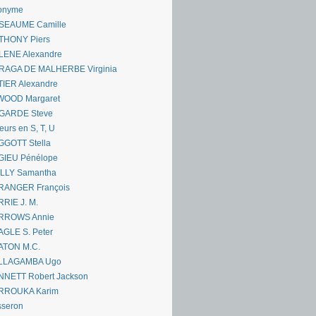
onyme
SEAUME Camille
THONY Piers
LENE Alexandre
RAGA DE MALHERBE Virginia
IER Alexandre
WOOD Margaret
GARDE Steve
eurs en S, T, U
GGOTT Stella
GIEU Pénélope
ILLY Samantha
RANGER François
RIE J. M.
RROWS Annie
GLE S. Peter
ATON M.C.
LLAGAMBA Ugo
NNETT Robert Jackson
RROUKA Karim
sseron