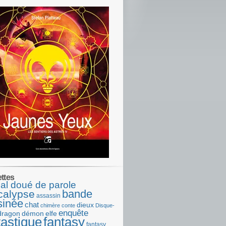
ettes
al doué de parole
bande
calypse
assassin
sinée
chat
dieux
chimère
conte
Disque-
enquête
dragon
démon
elfe
tastique
fantasy
fantasy