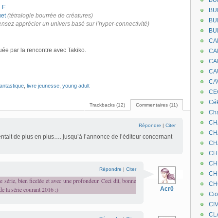
BU
.E.
BU
uet
(tétralogie bourrée de créatures)
BU
ensez apprécier un univers basé sur l’hyper-connectivité)
BU
CA
iguée par la rencontre avec Takiko.
CA
CA
CA
CA
fantastique
,
livre jeunesse
,
young adult
CEC
Cé
Trackbacks (12)
Commentaires (11)
Cha
CH
Répondre
|
Citer
CH
ntait de plus en plus…. jusqu’à l’annonce de l’éditeur concernant
CH
CH
CH
Répondre
|
Citer
CH
série, bien ficelée et avec une profondeur. Ceci dit, bonne
CH
 de la série courant 2016 :)
Acr0
Ci
CI
CL