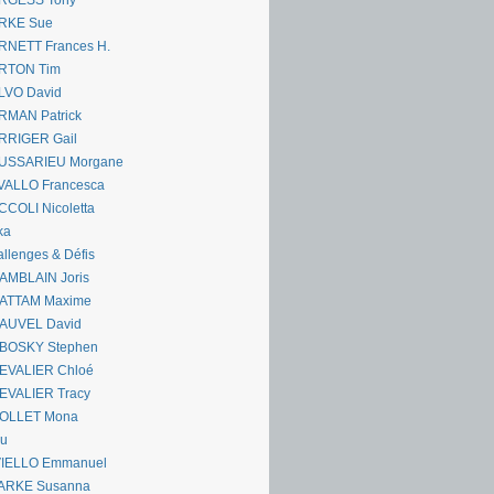
RGESS Tony
RKE Sue
RNETT Frances H.
RTON Tim
LVO David
RMAN Patrick
RRIGER Gail
USSARIEU Morgane
VALLO Francesca
COLI Nicoletta
ka
llenges & Défis
AMBLAIN Joris
ATTAM Maxime
AUVEL David
BOSKY Stephen
EVALIER Chloé
EVALIER Tracy
OLLET Mona
ou
VIELLO Emmanuel
ARKE Susanna