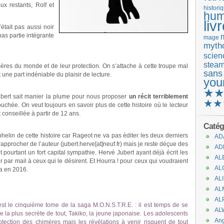
ux restants, Rolf et
histori
hum
liv
’était pas aussi noir
pas partie intégrante
mage
mytho
scienc
stea
ères du monde et de leur protection. On s’attache à cette troupe mal
sans
 une part indéniable du plaisir de lecture.
you
★
Jubert sait manier la plume pour nous proposer
un récit terriblement
★★
ouchée. On veut toujours en savoir plus de cette histoire où le lecteur
t conseillée à partir de 12 ans.
Catég
elin de cette histoire car Rageot ne va pas éditer les deux derniers
AD
 rapprocher de l’auteur (jubert.herve[at]neuf.fr) mais je reste déçue des
AD
t pourtant un fort capital sympathie. Hervé Jubert ayant déjà écrit les
AL
r par mail à ceux qui le désirent. Et Hourra ! pour ceux qui voudraient
AL
ra en 2016.
AL
AL
AL
est le cinquième tome de la saga M.O.N.S.T.R.E. : il est temps de se
AL
e la plus secrète de tout, Takiko, la jeune japonaise. Les adolescents
An
otection des chimères mais les révélations à venir risquent de tout