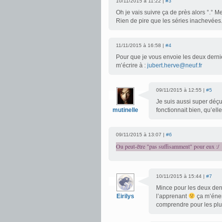
10/11/2015 à 11:22 |
#3
Oh je vais suivre ça de près alors °.° Mer
Rien de pire que les séries inachevées
11/11/2015 à 16:58 |
#4
Pour que je vous envoie les deux derni
m’écrire à :
jubert.herve@neuf.fr
09/11/2015 à 12:55 |
#5
Je suis aussi super déçue
mutinelle
fonctionnait bien, qu’ell
09/11/2015 à 13:07 |
#6
Ou peut-être "pas suffisamment" pour eux :/
10/11/2015 à 15:44 |
#7
Mince pour les deux der
Eirilys
l’apprenant
ça m’éner
comprendre pour les plus