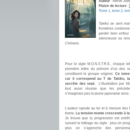
Auteur
: Hervé Jube
Plaisir de lecture
:
Tome 1
,
tome 2
,
tom
.
Takiko se sent mal
frontières coréenne
garder bien enfoui
silencieuse sa renc
Chimera.
.
.
Pour le sigle M.O.N.S.T.R.E., chaque le
première lettre du prénom d’un des se
constituent le groupe originel.
Ce tome é
car il correspond au T de Takiko, l
secrète des sept.
L’illustration par Ma
tout aussi réussie que les précéd
n’imaginais pas la jeune japonaise ainsi.
.
L’auteur rajoute au fur et à mesure des f
trame.
La tension monte crescendo à la
Je trouve que la progression est extr
suivant le lettrage du sigle : plus on pro
plus on s’approche des personnage