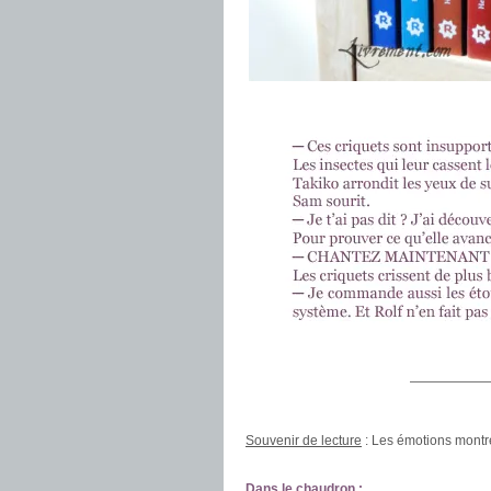
.
.
——————
.
Souvenir de lecture
: Les émotions montré
.
Dans le chaudron :