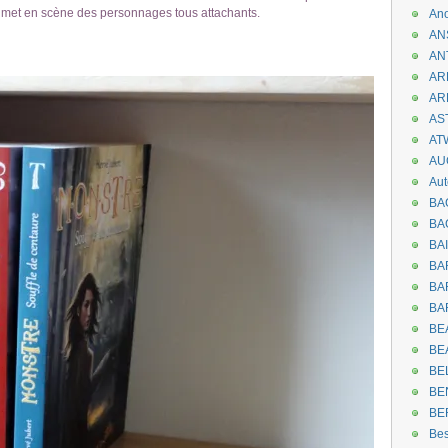
i met en scène des personnages tous attachants.
An
AN
AN
AR
AR
AST
AT
AU
Aut
BA
BA
BA
BA
BAR
BA
BEA
BE
BE
BE
BE
Be