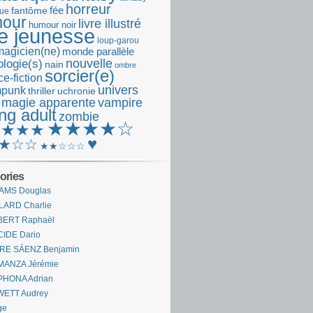
horreur
fantôme
fée
que
our
livre illustré
humour noir
re jeunesse
loup-garou
magicien(ne)
monde parallèle
nouvelle
logie(s)
nain
ombre
sorcier(e)
e-fiction
univers
mpunk
thriller
uchronie
 magie apparente
vampire
ng adult
zombie
★★★★☆
★★★★
♥
★☆☆
★★☆☆☆
ories
AMS Douglas
LARD Charlie
BERT Raphaël
CIDE Dario
IRE SÁENZ Benjamin
MANZA Jérémie
PHONA Adrian
WETT Audrey
ge