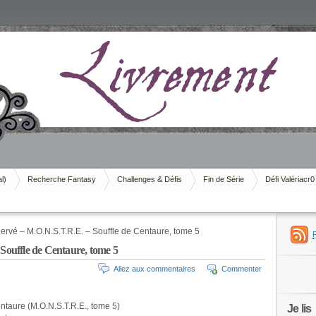
al)
Recherche Fantasy
Challenges & Défis
Fin de Série
Défi Valériacr0
vé – M.O.N.S.T.R.E. – Souffle de Centaure, tome 5
ouffle de Centaure, tome 5
Allez aux commentaires
Commenter
entaure (M.O.N.S.T.R.E., tome 5)
Je lis