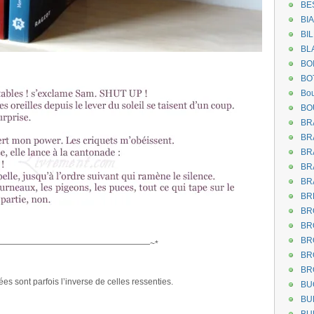
BE
BI
BI
BL
BO
BO
Bou
BO
BR
BR
BR
BR
BR
BR
BR
BR
BR
——————————————————~*
BR
BR
es sont parfois l’inverse de celles ressenties.
BU
BU