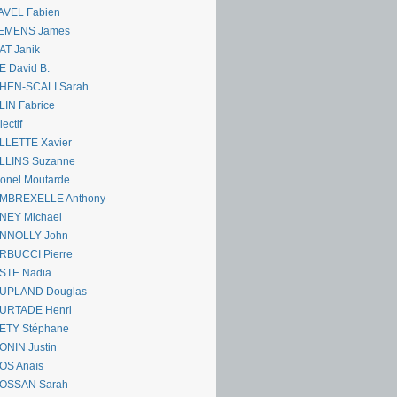
AVEL Fabien
EMENS James
AT Janik
 David B.
HEN-SCALI Sarah
IN Fabrice
lectif
LLETTE Xavier
LLINS Suzanne
onel Moutarde
MBREXELLE Anthony
NEY Michael
NNOLLY John
RBUCCI Pierre
STE Nadia
UPLAND Douglas
URTADE Henri
ETY Stéphane
ONIN Justin
OS Anaïs
OSSAN Sarah