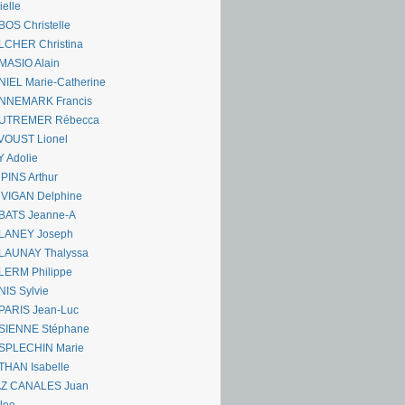
ielle
OS Christelle
LCHER Christina
MASIO Alain
IEL Marie-Catherine
NNEMARK Francis
UTREMER Rébecca
VOUST Lionel
 Adolie
PINS Arthur
 VIGAN Delphine
BATS Jeanne-A
LANEY Joseph
LAUNAY Thalyssa
LERM Philippe
IS Sylvie
PARIS Jean-Luc
SIENNE Stéphane
SPLECHIN Marie
THAN Isabelle
AZ CANALES Juan