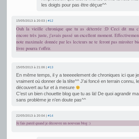
les doigts pour pas être déçue^^
15/05/2013 à 20:03 |
#12
Ouh la vieille chronique que tu as déterrée :D Ceci dit ma c
encore très juste, j'avais passé un excellent moment. Effectivement
note maximale donnée par les lecteurs ne te feront pas miroiter bi
livre pourra t'offrir.
15/05/2013 à 21:06 |
#13
En même temps, il y a teeeeelement de chroniques ici que je
vraiment où donner de la tête^^ J’ai foncé en terrain connu, l
découvert au fur et à mesure
C’est un bien chouette blog que tu as là! De quoi agrandir ma
sans problème je n’en doute pas^^
22/05/2013 à 20:04 |
#14
Je fais pareil quand je découvre un nouveau blog :)