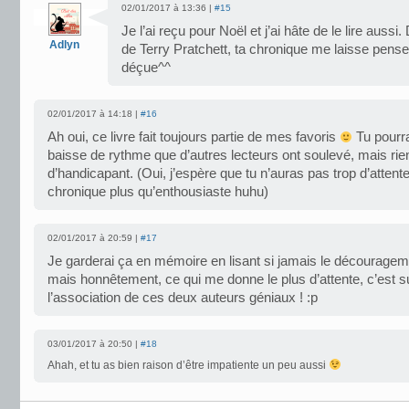
02/01/2017 à 13:36 |
#15
Je l’ai reçu pour Noël et j’ai hâte de le lire auss
Adlyn
de Terry Pratchett, ta chronique me laisse pense
déçue^^
02/01/2017 à 14:18 |
#16
Ah oui, ce livre fait toujours partie de mes favoris
Tu pourra
baisse de rythme que d’autres lecteurs ont soulevé, mais rie
d’handicapant. (Oui, j’espère que tu n’auras pas trop d’atten
chronique plus qu’enthousiaste huhu)
02/01/2017 à 20:59 |
#17
Je garderai ça en mémoire en lisant si jamais le décourage
mais honnêtement, ce qui me donne le plus d’attente, c’est s
l’association de ces deux auteurs géniaux ! :p
03/01/2017 à 20:50 |
#18
Ahah, et tu as bien raison d’être impatiente un peu aussi