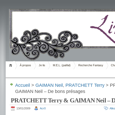
Livrement
À propos
Je lis
M.E.L. (pal/lal)
Recherche Fantasy
Cha
Accueil
>
GAIMAN Neil
,
PRATCHETT Terry
> PR
GAIMAN Neil – De bons présages
PRATCHETT Terry & GAIMAN Neil – De 
13/01/2009
Acr0
All