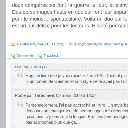
deux compères se font la guerre le jour, et s’envo
Des personnages hauts en couleur font leur apparit
pour le moins… spectaculaire. Voilà un duo qui fon
est un pur délice pour les lecteurs. Hilarité perman
.
GAIMAN Neil
,
PRATCHETT Terry
♥
,
ange
,
apocalypse
,
dieux
,
fantasy
,
h
Commenter
Trackback
14/04/2011 à 18:44 |
#1
Hop, un livre que je vais rajouter à ma PAL d’autant plus
lu un roman de Gaiman et son style ne m’avait pas fait f
Posté par
Thracinee
, 09 mars 2009 à 14:54
Personnellement, j’ai pas accroché au livre. Un style 
décousu, un changement de personnages très fréquent q
qu’on peut s’y perdre à la longue. Bref, les personnage
pas accrochés plus que ça…