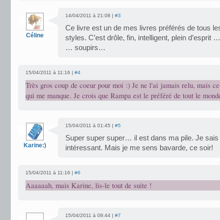
14/04/2011 à 21:08 |
#3
Ce livre est un de mes livres préférés de tous le
Céline
styles. C’est drôle, fin, intelligent, plein d’es
… soupirs…
15/04/2011 à 11:16 |
#4
Très gros coup de coeur pour moi :) Je ne l'ai jamais relu, mais ce 
qui me manque. Je crois que Rampa est le préféré de tout le mond
15/04/2011 à 01:45 |
#5
Super super super… il est dans ma pile. Je sai
Karine:)
intéressant. Mais je me sens bavarde, ce soir!
15/04/2011 à 11:16 |
#6
Aaaaaah, mais Karine, lis-le tout de suite !
15/04/2011 à 09:44 |
#7