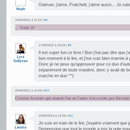
Gaiman, j’aime, Pratchett, j’aime aussi… Je sais 
Neph
15/04/2011 à 11:20 |
#8
... Voilà :D
17/09/2011 à 19:33 |
#9
Il est super fun ce livre ! Bon j’irai pas dire que j
Lyra
bon moment à le lire, et j’me suis bien marrée à 
Sullyvan
Donc je ne peux qu’approuver pour ce duo d’aute
séparément de toute manière, donc y avait de 
marche en duo ^^)
20/09/2011 à 11:03 |
#10
Certains lecteurs qui aiment l'un ou l'autre n'accroche pas forcémen
15/05/2013 à 13:28 |
#11
Je suis en train de le lire, j’espère vraiment que j
Liestra
l’impression que tout le monde a mis la note ma