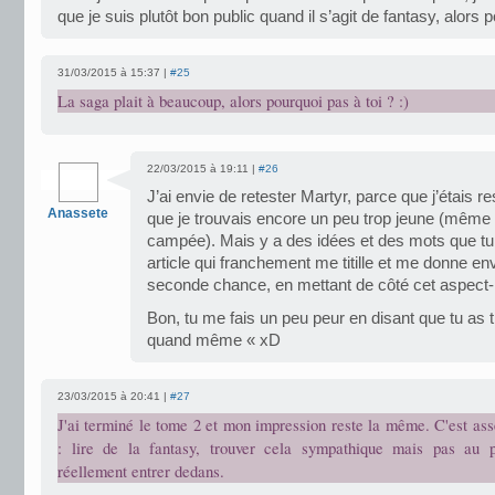
que je suis plutôt bon public quand il s’agit de fantasy, alors
31/03/2015 à 15:37 |
#25
La saga plait à beaucoup, alors pourquoi pas à toi ? :)
22/03/2015 à 19:11 |
#26
J’ai envie de retester Martyr, parce que j’étais re
Anassete
que je trouvais encore un peu trop jeune (même s
campée). Mais y a des idées et des mots que t
article qui franchement me titille et me donne en
seconde chance, en mettant de côté cet aspect-
Bon, tu me fais un peu peur en disant que tu as 
quand même « xD
23/03/2015 à 20:41 |
#27
J'ai terminé le tome 2 et mon impression reste la même. C'est as
: lire de la fantasy, trouver cela sympathique mais pas au p
réellement entrer dedans.