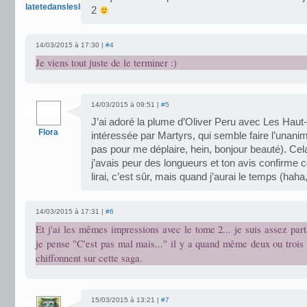
latetedansleslivres
2
14/03/2015 à 17:30 |
#4
Je viens tout juste de le terminer :)
14/03/2015 à 09:51 |
#5
J’ai adoré la plume d’Oliver Peru avec Les Haut-C
Flora
intéressée par Martyrs, qui semble faire l’unanimi
pas pour me déplaire, hein, bonjour beauté). Cela
j’avais peur des longueurs et ton avis confirme
lirai, c’est sûr, mais quand j’aurai le temps (haha,
14/03/2015 à 17:31 |
#6
Et j'ai les mêmes impressions avec le tome 2... je suis assez parta
je pense "C'est pas mal mais..." il y a quand même deux ou trois
chiffonnent sur cette saga.
15/03/2015 à 13:21 |
#7