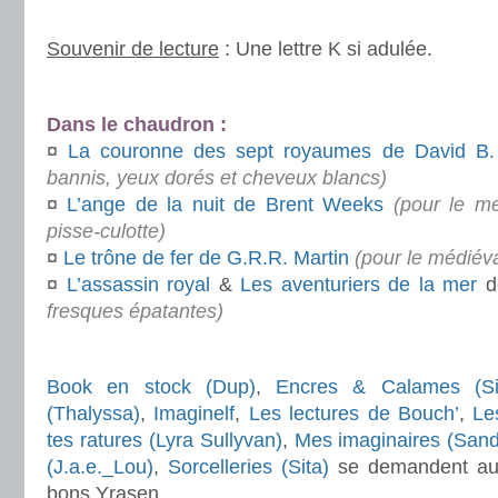
.
Souvenir de lecture
: Une lettre K si adulée.
.
Dans le chaudron :
¤
La couronne des sept royaumes de David B
bannis, yeux dorés et cheveux blancs)
¤
L’ange de la nuit de Brent Weeks
(pour le me
pisse-culotte)
¤
Le trône de fer de G.R.R. Martin
(pour le médiéval
¤
L’assassin royal
&
Les aventuriers de la mer
d
fresques épatantes)
.
Book en stock (Dup)
,
Encres & Calames (Si
(Thalyssa)
,
Imaginelf
,
Les lectures de Bouch’
,
Le
tes ratures (Lyra Sullyvan)
,
Mes imaginaires (San
(J.a.e._Lou)
,
Sorcelleries (Sita)
se demandent aussi
bons Yrasen.