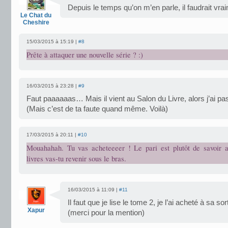
Depuis le temps qu’on m’en parle, il faudrait vra
Le Chat du
Cheshire
15/03/2015 à 15:19 |
#8
Prête à attaquer une nouvelle série ? :)
16/03/2015 à 23:28 |
#9
Faut paaaaaas… Mais il vient au Salon du Livre, alors j’ai pa
(Mais c’est de ta faute quand même. Voilà)
17/03/2015 à 20:11 |
#10
Mouahahah. Tu vas acheteeeer ! Le pari est plutôt de savoir 
livres vas-tu revenir sous le bras.
16/03/2015 à 11:09 |
#11
Il faut que je lise le tome 2, je l’ai acheté à sa so
Xapur
(merci pour la mention)