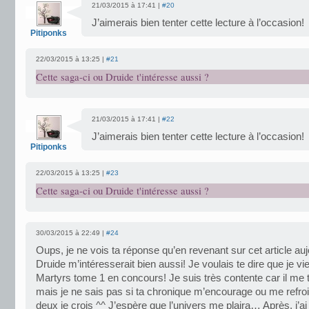
21/03/2015 à 17:41 |
#20
J’aimerais bien tenter cette lecture à l’occasion!
Pitiponks
22/03/2015 à 13:25 |
#21
Cette saga-ci ou Druide t'intéresse aussi ?
21/03/2015 à 17:41 |
#22
J’aimerais bien tenter cette lecture à l’occasion!
Pitiponks
22/03/2015 à 13:25 |
#23
Cette saga-ci ou Druide t'intéresse aussi ?
30/03/2015 à 22:49 |
#24
Oups, je ne vois ta réponse qu’en revenant sur cet article auj
Druide m’intéresserait bien aussi! Je voulais te dire que je v
Martyrs tome 1 en concours! Je suis très contente car il me t
mais je ne sais pas si ta chronique m’encourage ou me refroi
deux je crois ^^ J’espère que l’univers me plaira… Après, j’ai