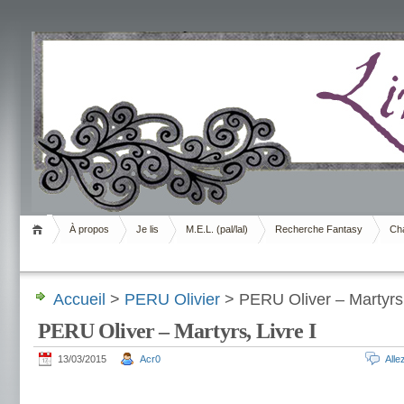
Livrement
À propos
Je lis
M.E.L. (pal/lal)
Recherche Fantasy
Cha
Accueil
>
PERU Olivier
> PERU Oliver – Martyrs,
PERU Oliver – Martyrs, Livre I
13/03/2015
Acr0
All
.