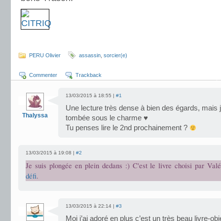
.
PERU Olivier
assassin
,
sorcier(e)
Commenter
Trackback
13/03/2015 à 18:55 |
#1
Une lecture très dense à bien des égards, mais
Thalyssa
tombée sous le charme ♥
Tu penses lire le 2nd prochainement ?
13/03/2015 à 19:08 |
#2
Je suis plongée en plein dedans :) C'est le livre choisi par Val
défi
.
13/03/2015 à 22:14 |
#3
Moi j’ai adoré en plus c’est un très beau livre-obje