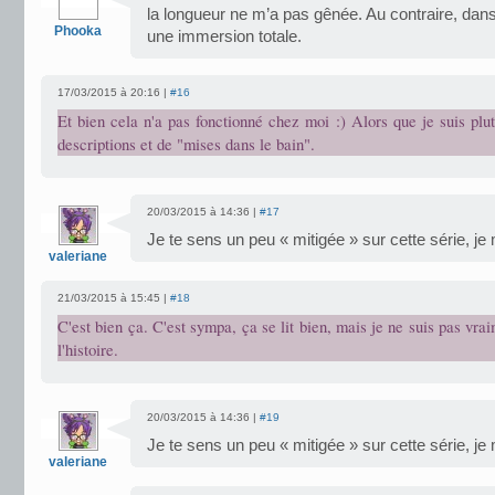
la longueur ne m’a pas gênée. Au contraire, da
Phooka
une immersion totale.
17/03/2015 à 20:16 |
#16
Et bien cela n'a pas fonctionné chez moi :) Alors que je suis plu
descriptions et de "mises dans le bain".
20/03/2015 à 14:36 |
#17
Je te sens un peu « mitigée » sur cette série, j
valeriane
21/03/2015 à 15:45 |
#18
C'est bien ça. C'est sympa, ça se lit bien, mais je ne suis pas vra
l'histoire.
20/03/2015 à 14:36 |
#19
Je te sens un peu « mitigée » sur cette série, j
valeriane