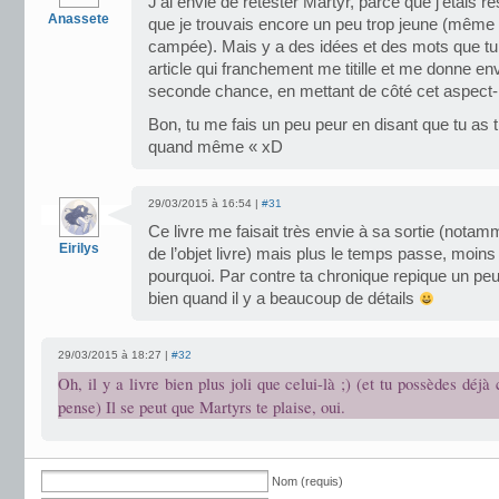
J’ai envie de retester Martyr, parce que j’étais re
Anassete
que je trouvais encore un peu trop jeune (même s
campée). Mais y a des idées et des mots que t
article qui franchement me titille et me donne en
seconde chance, en mettant de côté cet aspect-
Bon, tu me fais un peu peur en disant que tu as 
quand même « xD
29/03/2015 à 16:54 |
#31
Ce livre me faisait très envie à sa sortie (nota
Eirilys
de l’objet livre) mais plus le temps passe, moins 
pourquoi. Par contre ta chronique repique un peu
bien quand il y a beaucoup de détails
29/03/2015 à 18:27 |
#32
Oh, il y a livre bien plus joli que celui-là ;) (et tu possèdes déjà
pense) Il se peut que Martyrs te plaise, oui.
Nom (requis)