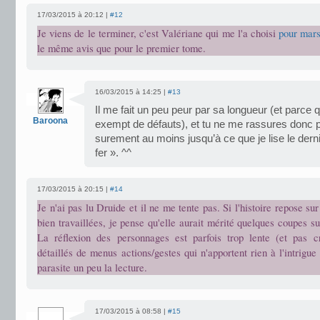
17/03/2015 à 20:12 |
#12
Je viens de le terminer, c'est Valériane qui me l'a choisi
pour mar
le même avis que pour le premier tome.
16/03/2015 à 14:25 |
#13
Il me fait un peu peur par sa longueur (et parce q
Baroona
exempt de défauts), et tu ne me rassures donc p
surement au moins jusqu’à ce que je lise le dern
fer ». ^^
17/03/2015 à 20:15 |
#14
Je n'ai pas lu Druide et il ne me tente pas. Si l'histoire repose su
bien travaillées, je pense qu'elle aurait mérité quelques coupes s
La réflexion des personnages est parfois trop lente (et pas c
détaillés de menus actions/gestes qui n'apportent rien à l'intrigue
parasite un peu la lecture.
17/03/2015 à 08:58 |
#15