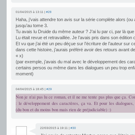
01/04/2015 à 13:11 |
#28
Haha, j’vais attendre ton avis sur la série complète alors (ou
jusqu’au tome 3.
Tu avais lu Druide du même auteur ? J’ai lu par ci, par là que 
Lu était revue et retravaillée. Je l’avais pris dans son édition
Et vu que j’ai été un peu déçue sur l’écriture de l’auteur sur c
dans cette histoire, j’aurais préféré avoir des retours avant de
« x)
(par exemple, j’avais du mal avec le développement des car
certains persos ou même dans les dialogues un peu trop enf
moment)
04/04/2015 à 18:45 |
#29
Non je n'ai pas lu ce roman, et il ne me tente pas plus que ça. C
: le développement des caractères, ça va. Et pour les dialogues,
(du bon et du moins bon mais rien de préjudiciable) :)
22/03/2015 à 19:11 |
#30