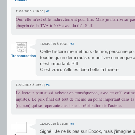
Doudet
11/03/2015 à 19:50 |
#2
Oui, elle m'est utile indirectement pour lire. Mais je n'arriverai p
chagrin de la TVA à 20% avec du thé. Snif.
11/03/2015 à 19:41 |
#3
Cette histoire me met hors de moi, personne pour
Transmutation
touche qu’un demi radis sur un livre numérique 
c’est important. Pfff
C’est vrai qu’elle est bien belle ta théière.
11/03/2015 à 19:52 |
#4
Le lecteur peut aussi acheter en conséquence, avec ce qu'il estim
injuste). Le prix final est tout de même un point important dans la
(ou non) qui se répercute aussi sur la rétribution de l'auteur.
11/03/2015 à 21:38 |
#5
Signé ! Je ne lis pas sur Ebook, mais j’imagine 