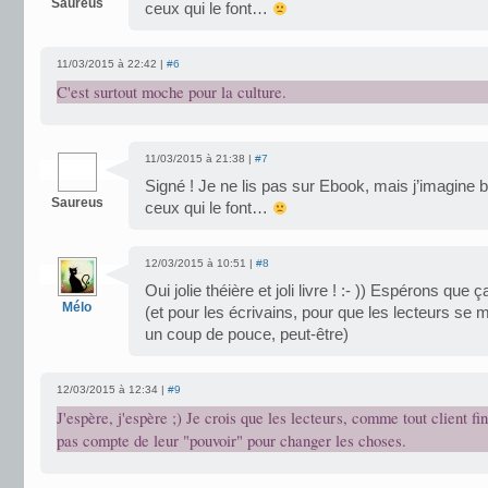
Saureus
ceux qui le font…
11/03/2015 à 22:42 |
#6
C'est surtout moche pour la culture.
11/03/2015 à 21:38 |
#7
Signé ! Je ne lis pas sur Ebook, mais j’imagine 
Saureus
ceux qui le font…
12/03/2015 à 10:51 |
#8
Oui jolie théière et joli livre ! :- )) Espérons que
Mélo
(et pour les écrivains, pour que les lecteurs se mo
un coup de pouce, peut-être)
12/03/2015 à 12:34 |
#9
J'espère, j'espère ;) Je crois que les lecteurs, comme tout client fi
pas compte de leur "pouvoir" pour changer les choses.