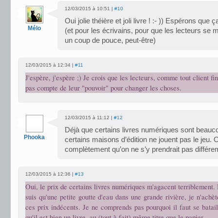
12/03/2015 à 10:51 |
#10
Oui jolie théière et joli livre ! :- )) Espérons que
Mélo
(et pour les écrivains, pour que les lecteurs se mo
un coup de pouce, peut-être)
12/03/2015 à 12:34 |
#11
J'espère, j'espère ;) Je crois que les lecteurs, comme tout client fi
pas compte de leur "pouvoir" pour changer les choses.
12/03/2015 à 11:12 |
#12
Déjà que certains livres numériques sont beauc
Phooka
certains maisons d’édition ne jouent pas le jeu. O
complètement qu’on ne s’y prendrait pas diffé
12/03/2015 à 12:36 |
#13
Oui, le prix de certains livres numériques m'agacent terriblement.
suis qu'une petite goutte d'eau dans une grande rivière, je n'achèt
ces prix indécents. Je ne comprends pas pourquoi il faut se batai
qu'il est bien un livre, au (tout à fait) même titre que le papier.