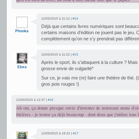
12/03/2015 à 11:12 |
#14
Déjà que certains livres numériques sont beauc
Phooka
certains maisons d’édition ne jouent pas le jeu. O
complètement qu’on ne s’y prendrait pas diffé
12/03/2015 à 11:22 |
#15
Après le sport, ils s’attaquent à la culture ? 
Elora
grosse envie de vulgarité*
Sur ce, je vais me (re) faire une théière de thé.
gros pois rouges !)
12/03/2015 à 12:37 |
#16
Ah oui, ça donne presque envie d'inventer de nouveaux noms d'ois
théières - je trouve ça déjà beaucoup - dont deux que j'utilise tous 
12/03/2015 à 16:22 |
#17