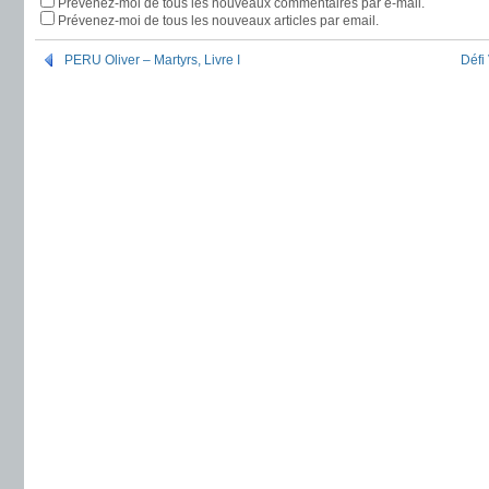
Prévenez-moi de tous les nouveaux commentaires par e-mail.
Prévenez-moi de tous les nouveaux articles par email.
PERU Oliver – Martyrs, Livre I
Défi