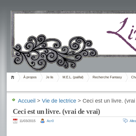
Livrement
À propos
Je lis
M.E.L. (pal/lal)
Recherche Fantasy
Cha
Accueil
>
Vie de lectrice
> Ceci est un livre. (vrai
Ceci est un livre. (vrai de vrai)
11/03/2015
Acr0
All
.