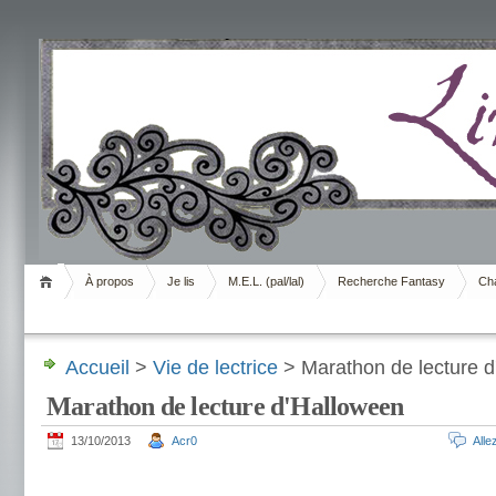
Livrement
À propos
Je lis
M.E.L. (pal/lal)
Recherche Fantasy
Cha
Accueil
>
Vie de lectrice
> Marathon de lecture 
Marathon de lecture d'Halloween
13/10/2013
Acr0
All
.