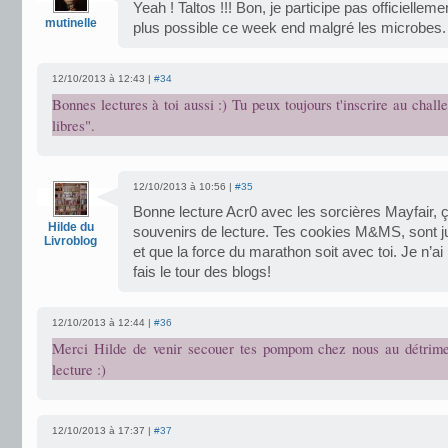
Yeah ! Taltos !!! Bon, je participe pas officiellemen
mutinelle
plus possible ce week end malgré les microbes.
12/10/2013 à 12:43 |
#34
Bonnes lectures à toi aussi :) Tu peux toujours t'inscrire au chall
libres".
12/10/2013 à 10:56 |
#35
Bonne lecture Acr0 avec les sorcières Mayfair, 
Hilde du
souvenirs de lecture. Tes cookies M&MS, sont j
Livroblog
et que la force du marathon soit avec toi. Je n’ai
fais le tour des blogs!
12/10/2013 à 12:44 |
#36
Merci Hilde de venir secouer tes pompom chez nous au détrime
lecture :)
12/10/2013 à 17:37 |
#37