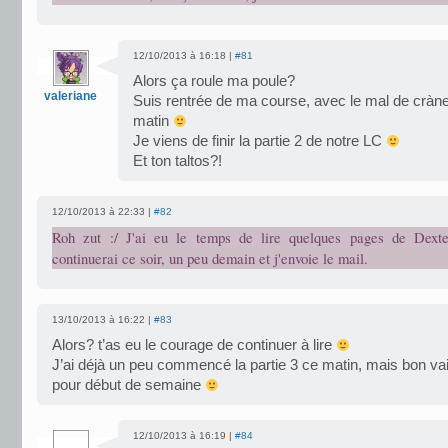
12/10/2013 à 16:18 |
#81
Alors ça roule ma poule?
valeriane
Suis rentrée de ma course, avec le mal de cràn
matin
Je viens de finir la partie 2 de notre LC
Et ton taltos?!
12/10/2013 à 22:33 |
#82
Roh zut :/ J'ai eu le temps de lire quelques pages de Dexter
continuerai ce soir, un peu demain et j'envoie le mail.
13/10/2013 à 16:22 |
#83
Alors? t’as eu le courage de continuer à lire
J’ai déjà un peu commencé la partie 3 ce matin, mais bon va
pour début de semaine
12/10/2013 à 16:19 |
#84