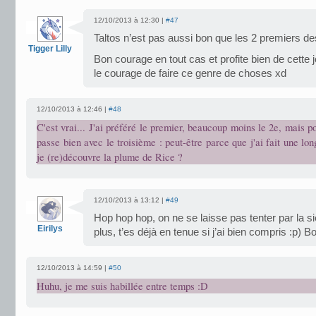
12/10/2013 à 12:30 |
#47
Taltos n’est pas aussi bon que les 2 premiers de
Tigger Lilly
Bon courage en tout cas et profite bien de cette j
le courage de faire ce genre de choses xd
12/10/2013 à 12:46 |
#48
C'est vrai... J'ai préféré le premier, beaucoup moins le 2e, mais po
passe bien avec le troisième : peut-être parce que j'ai fait une lo
je (re)découvre la plume de Rice ?
12/10/2013 à 13:12 |
#49
Hop hop hop, on ne se laisse pas tenter par la s
Eirilys
plus, t’es déjà en tenue si j’ai bien compris :p) 
12/10/2013 à 14:59 |
#50
Huhu, je me suis habillée entre temps :D