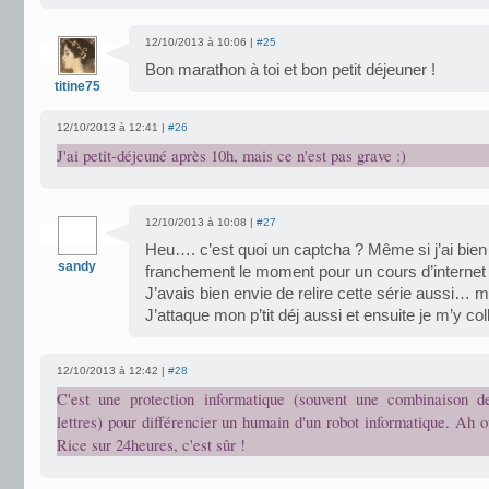
12/10/2013 à 10:06 |
#25
Bon marathon à toi et bon petit déjeuner !
titine75
12/10/2013 à 12:41 |
#26
J'ai petit-déjeuné après 10h, mais ce n'est pas grave :)
12/10/2013 à 10:08 |
#27
Heu…. c’est quoi un captcha ? Même si j’ai bie
sandy
franchement le moment pour un cours d’internet 
J’avais bien envie de relire cette série aussi… ma
J’attaque mon p’tit déj aussi et ensuite je m’y coll
12/10/2013 à 12:42 |
#28
C'est une protection informatique (souvent une combinaison d
lettres) pour différencier un humain d'un robot informatique. Ah 
Rice sur 24heures, c'est sûr !