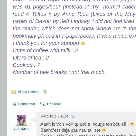
was 61 pages/hour (instead of my
normal caden
read « Taltos » by Anne Rice (Lives of the May
pages
of Dexter by Jeff Lindsay.
I did not feel tire
the reader,
which does not show where I’m in th
bookmark placed in a paperbook). It was a nice
ex
I thank you for your support
Cups of coffee with milk : 2
Liters of tea : 2
Cookies : 7
Number of pee breaks : not that much.
.
Vie de lectrice
Commenter
Trackback
10/10/2013 à 21:07 |
#1
Aaah je vois voir quand tu bouge ton boule!!!!
valeriane
Baahc’est dejà pas mal ta liste