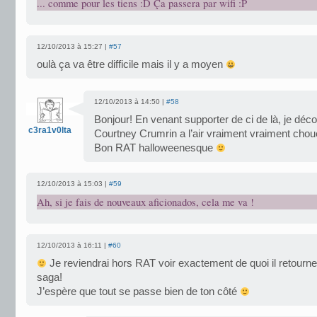
... comme pour les tiens :D Ça passera par wifi :P
12/10/2013 à 15:27 |
#57
oulà ça va être difficile mais il y a moyen
12/10/2013 à 14:50 |
#58
Bonjour! En venant supporter de ci de là, je déc
c3ra1v0lta
Courtney Crumrin a l’air vraiment vraiment choue
Bon RAT halloweenesque
12/10/2013 à 15:03 |
#59
Ah, si je fais de nouveaux aficionados, cela me va !
12/10/2013 à 16:11 |
#60
Je reviendrai hors RAT voir exactement de quoi il retourne
saga!
J’espère que tout se passe bien de ton côté