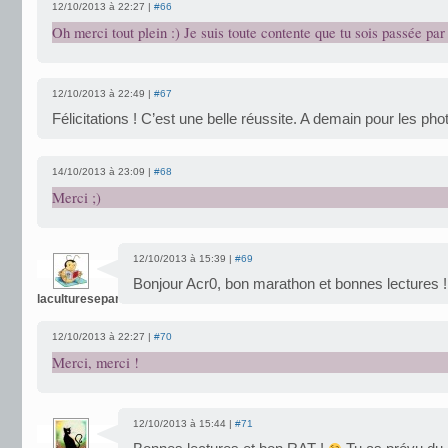
12/10/2013 à 22:27 |
#66
Oh merci tout plein :) Je suis toute contente que tu sois passée par 
12/10/2013 à 22:49 |
#67
Félicitations ! C’est une belle réussite. A demain pour les pho
14/10/2013 à 23:09 |
#68
Merci ;)
12/10/2013 à 15:39 |
#69
Bonjour Acr0, bon marathon et bonnes lectures !
laculturesepartage
12/10/2013 à 22:27 |
#70
Merci, merci !
12/10/2013 à 15:44 |
#71