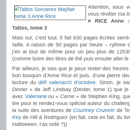
Attention, sous v
vous révéler ma li
¤ RICE Anne : 
Taltos, tome 3
Mais oui, c’est tout. Il fait 630 pages écrites serré
taille. A raison de 50 pages par heure – rythme d
j’en ai tout de même pour un peu plus de 12h30 
(comme boire des litres de thé puis ensuite aller le 
Par ailleurs, je sais que je peux rester des heure
bon bouquin d’Anne Rice et puis, d’une pierre de
lecture du
défi valeriacr0 d’octobre
. Sinon, je s
Dexter
» de Jeff Lindsay (Dexter, tome 1) que j
avec
Valeriane
ou «
Carrie
» de Stephen King, q
lire pour le rendez-vous spécial auteur du challen
la suite des aventures de
Courtney Crumrin
de Te
Key
de Hill & Rodriguez (en fait, cela en fait, du li
Halloween, t’as noté ?))