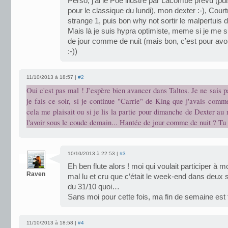
Perso, j’ai le Poe illustré par Lacombe prévu 
pour le classique du lundi), mon dexter :-), Cour
strange 1, puis bon why not sortir le malpertuis 
Mais là je suis hypra optimiste, meme si je me su
de jour comme de nuit (mais bon, c’est pour av
:-))
11/10/2013 à 18:57 |
#2
Oui c'est pas mal ! J'espère bien avancer dans Taltos. Je ne sais 
je fais ce soir, si je continue "Carrie" de King que j'avais comm
cela me plaisait ou si je lis la partie pour dimanche de Dexter au 
l'avoir sous le coude demain... Hantée de jour comme de nuit ? Tu e
10/10/2013 à 22:53 |
#3
Eh ben flute alors ! moi qui voulait participer à m
Raven
mal lu et cru que c’était le week-end dans deu
du 31/10 quoi…
Sans moi pour cette fois, ma fin de semaine est t
11/10/2013 à 18:58 |
#4