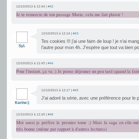
12/10/2013 à 12:44 |
#42
Je te remercie de ton passage Marie, cela me fait plaisir !
12/10/2013 à 12:14 |
#43
Tes cookies !!! j’ai une faim de loup ! je n’ai ma
Syl.
l’autre pour mon 4h. J’espère que tout va bien pou
12/10/2013 à 12:45 |
#44
Pour l'instant, ça va :) Je pense déjeuner un peu tard (quand la faim
12/10/2013 à 12:17 |
#45
J’ai adoré la série, avec une préférence pour l
Karine:)
12/10/2013 à 12:45 |
#46
Moi aussi je préfère le premier tome ;) Mais la saga en elle-m
très bonne (même par rapport à d'autres lectures)