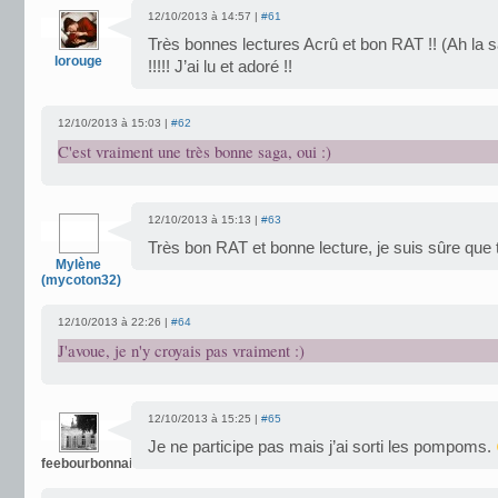
12/10/2013 à 14:57 |
#61
Très bonnes lectures Acrû et bon RAT !! (Ah la 
lorouge
!!!!! J’ai lu et adoré !!
12/10/2013 à 15:03 |
#62
C'est vraiment une très bonne saga, oui :)
12/10/2013 à 15:13 |
#63
Très bon RAT et bonne lecture, je suis sûre que t
Mylène
(mycoton32)
12/10/2013 à 22:26 |
#64
J'avoue, je n'y croyais pas vraiment :)
12/10/2013 à 15:25 |
#65
Je ne participe pas mais j’ai sorti les pompoms.
feebourbonnaise