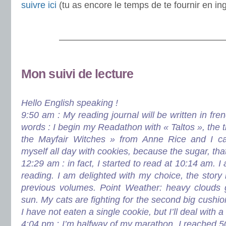
suivre ici
(tu as encore le temps de te fournir en in
.
———————————————————
.
Mon suivi de lecture
.
Hello English speaking !
9:50 am :
My reading journal will be written in f
words : I begin my Readathon with « Taltos », the t
the Mayfair Witches » from Anne Rice and I can
myself all day with cookies, because the sugar, that’
12:29 am : in fact, I started to read at 10:14 am. 
reading. I am delighted with my choice, the story i
previous volumes. Point Weather: heavy clouds 
sun. My cats are fighting for the second big cushion
I have not eaten a single cookie, but I’ll deal with a 
4:04 pm : I’m halfway of my marathon, I reached 