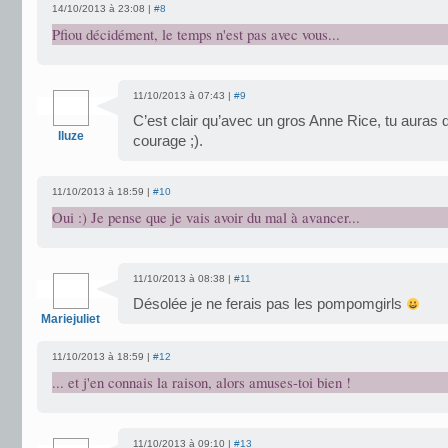
14/10/2013 à 23:08 |
#8
Pfiou décidément, le temps n'est pas avec vous...
11/10/2013 à 07:43 |
#9
C’est clair qu’avec un gros Anne Rice, tu auras 
Iluze
courage ;).
11/10/2013 à 18:59 |
#10
Oui :) Je pense que je vais avoir du mal à avancer...
11/10/2013 à 08:38 |
#11
Désolée je ne ferais pas les pompomgirls
Mariejuliet
11/10/2013 à 18:59 |
#12
... et j'en connais la raison, alors amuses-toi bien !
11/10/2013 à 09:10 |
#13