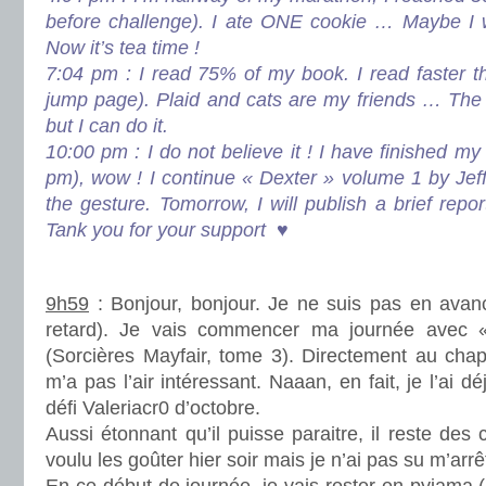
before challenge). I ate ONE cookie … Maybe I 
Now it’s tea time !
7:04 pm : I read 75% of my book. I read faster th
jump page). Plaid and cats are my friends … The 
but I can do it.
10:00 pm : I do not believe it ! I have finished my
pm), wow ! I continue « Dexter » volume 1 by Jeff L
the gesture. Tomorrow, I will publish a brief repo
Tank you for your support ♥
.
9h59
: Bonjour, bonjour. Je ne suis pas en avan
retard). Je vais commencer ma journée avec 
(Sorcières Mayfair, tome 3). Directement au chap
m’a pas l’air intéressant. Naaan, en fait, je l’ai d
défi Valeriacr0 d’octobre.
Aussi étonnant qu’il puisse paraitre, il reste des
voulu les goûter hier soir mais je n’ai pas su m’arrê