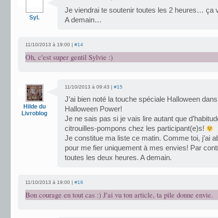
Je viendrai te soutenir toutes les 2 heures… ça v
Syl.
A demain…
11/10/2013 à 19:00 |
#14
Oh, c'est super gentil Sylvie :)
11/10/2013 à 09:43 |
#15
J’ai bien noté la touche spéciale Halloween dans 
Hilde du
Halloween Power!
Livroblog
Je ne sais pas si je vais lire autant que d’habitud
citrouilles-pompons chez les participant(e)s!
Je constitue ma liste ce matin. Comme toi, j’ai 
pour me fier uniquement à mes envies! Par contr
toutes les deux heures. A demain.
11/10/2013 à 19:00 |
#16
Bon courage en tout cas :) J'ai vu ton article, ta pile donne envie.