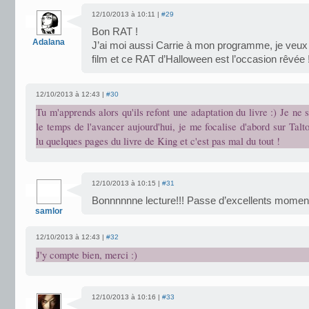
12/10/2013 à 10:11 |
#29
Bon RAT !
Adalana
J’ai moi aussi Carrie à mon programme, je veux le
film et ce RAT d’Halloween est l’occasion rêvée 
12/10/2013 à 12:43 |
#30
Tu m'apprends alors qu'ils refont une adaptation du livre :) Je ne s
le temps de l'avancer aujourd'hui, je me focalise d'abord sur Talto
lu quelques pages du livre de King et c'est pas mal du tout !
12/10/2013 à 10:15 |
#31
Bonnnnnne lecture!!! Passe d’excellents momen
samlor
12/10/2013 à 12:43 |
#32
J'y compte bien, merci :)
12/10/2013 à 10:16 |
#33