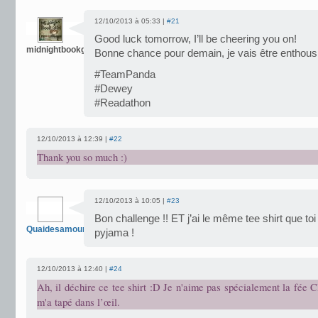
12/10/2013 à 05:33 |
#21
Good luck tomorrow, I’ll be cheering you on!
midnightbookgirl
Bonne chance pour demain, je vais être enthous
#TeamPanda
#Dewey
#Readathon
12/10/2013 à 12:39 |
#22
Thank you so much :)
12/10/2013 à 10:05 |
#23
Bon challenge !! ET j’ai le même tee shirt que toi
Quaidesamoureux
pyjama !
12/10/2013 à 12:40 |
#24
Ah, il déchire ce tee shirt :D Je n'aime pas spécialement la fée C
m'a tapé dans l’œil.