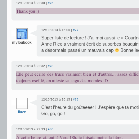
12/10/2013 à 22:30 |
#76
Thank you :)
12/10/2013 à 16:06 |
#77
Super liste de lecture ! J’ai moi aussi le « Court
myloubook
Anne Rice a vraiment écrit de superbes bouquins
a désormais passé un mauvais cap
Bonne lec
12/10/2013 à 22:32 |
#78
Elle peut écrire des trucs vraiment bien et d'autres... assez diffic
toujours oscillé, en atteste sa saga des momies :D
12/10/2013 à 16:15 |
#79
C’est l’heure du goûteeeer ! J’espère que ta motiv
Iluze
Go, go, go !
12/10/2013 à 22:33 |
#80
A cette heure-ci, oui :) Vers 18h, je faisais moins la fière.