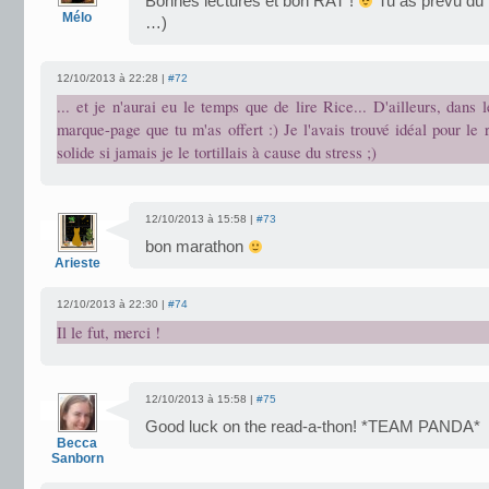
Bonnes lectures et bon RAT !
Tu as prévu du l
Mélo
…)
12/10/2013 à 22:28 |
#72
... et je n'aurai eu le temps que de lire Rice... D'ailleurs, dans l
marque-page que tu m'as offert :) Je l'avais trouvé idéal pour le 
solide si jamais je le tortillais à cause du stress ;)
12/10/2013 à 15:58 |
#73
bon marathon
Arieste
12/10/2013 à 22:30 |
#74
Il le fut, merci !
12/10/2013 à 15:58 |
#75
Good luck on the read-a-thon! *TEAM PANDA*
Becca
Sanborn