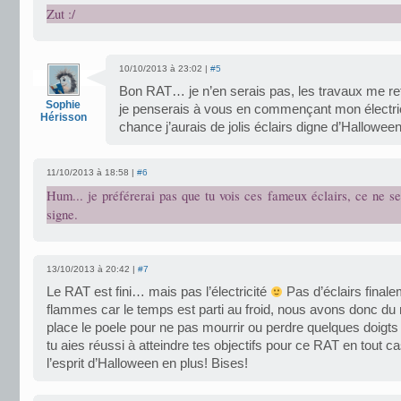
Zut :/
10/10/2013 à 23:02 |
#5
Bon RAT… je n’en serais pas, les travaux me r
Sophie
je penserais à vous en commençant mon électri
Hérisson
chance j’aurais de jolis éclairs digne d’Hallowee
11/10/2013 à 18:58 |
#6
Hum... je préférerai pas que tu vois ces fameux éclairs, ce ne se
signe.
13/10/2013 à 20:42 |
#7
Le RAT est fini… mais pas l’électricité
Pas d’éclairs final
flammes car le temps est parti au froid, nous avons donc du
place le poele pour ne pas mourrir ou perdre quelques doigt
tu aies réussi à atteindre tes objectifs pour ce RAT en tout ca
l’esprit d’Halloween en plus! Bises!