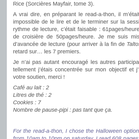
Rice (Sorcières Mayfair, tome 3).
A vrai dire, en préparant le read-a-thon, il m’étai
impossible de le lire et de le terminer sur la se
rythme de lecture, c’était faisable : 61pages/heu
de croisière de 50pages/heure. Je me suis mis
d’avancée de lecture (pour arriver à la fin de
Talto
retard sur… les 7 premiers.
Je n’ai pas autant encouragé les autres participa
tellement j’étais concentrée sur mon objectif et 
votre soutien, merci !
Café au lait : 2
Litres de thé : 2
Cookies : 7
Nombre de pause-pipi : pas tant que ça.
.
For the read-a-thon, I chose the Halloween opti
from 10am to 10pm on saturday. I read 608 pages 