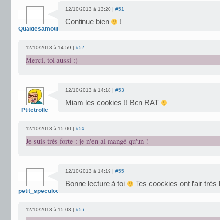
12/10/2013 à 13:20 |
#51
Continue bien
!
Quaidesamoureux
12/10/2013 à 14:59 |
#52
Merci, toi aussi :)
12/10/2013 à 14:18 |
#53
Miam les cookies !! Bon RAT
Ptitetrolle
12/10/2013 à 15:00 |
#54
Je suis très forte : je n'en ai mangé qu'un !
12/10/2013 à 14:19 |
#55
Bonne lecture à toi
Tes coockies ont l’air très 
petit_speculoos
12/10/2013 à 15:03 |
#56