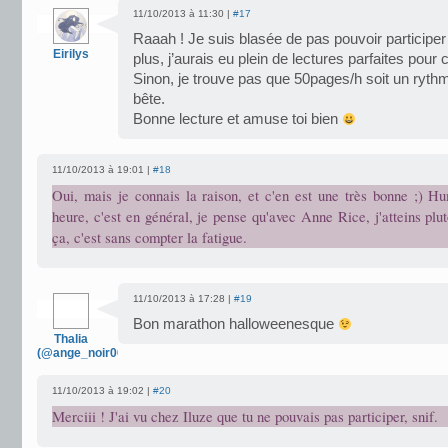
11/10/2013 à 11:30 |
#17
Raaah ! Je suis blasée de pas pouvoir participe
Eirilys
plus, j’aurais eu plein de lectures parfaites pour
Sinon, je trouve pas que 50pages/h soit un rythm
bête.
Bonne lecture et amuse toi bien
11/10/2013 à 19:01 |
#18
Oui, mais je connais la raison, et c'en est une très bonne ;) H
heure, c'est en général, je pense qu'avec Anne Rice, j'atteins plutô
ça, c'est sans compter la fatigue.
11/10/2013 à 17:28 |
#19
Bon marathon halloweenesque
Thalia
(@ange_noir007)
11/10/2013 à 19:02 |
#20
Merciii ! J'ai vu chez Iluze que tu ne pouvais pas participer, snif.