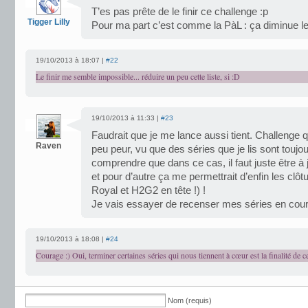
T’es pas prête de le finir ce challenge :p
Tigger Lilly
Pour ma part c’est comme la PàL : ça diminue 
19/10/2013 à 18:07 |
#22
Le finir me semble impossible... réduire un peu cette liste, si :D
19/10/2013 à 11:33 |
#23
Faudrait que je me lance aussi tient. Challenge
Raven
peu peur, vu que des séries que je lis sont toujou
comprendre que dans ce cas, il faut juste être à j
et pour d’autre ça me permettrait d’enfin les clôt
Royal et H2G2 en tête !) !
Je vais essayer de recenser mes séries en cour
19/10/2013 à 18:08 |
#24
Courage :) Oui, terminer certaines séries qui nous tiennent à cœur est la finalité de ce
Nom (requis)