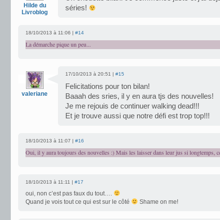
Hilde du
séries!
Livroblog
18/10/2013 à 11:06 |
#14
La démarche pique un peu...
17/10/2013 à 20:51 |
#15
Felicitations pour ton bilan!
valeriane
Baaah des sries, il y en aura tjs des nouvelles!
Je me rejouis de continuer walking dead!!!
Et je trouve aussi que notre défi est trop top!!!
18/10/2013 à 11:07 |
#16
Oui, il y aura toujours des nouvelles :) Mais les laisser dans leur jus si longtemps, ce
18/10/2013 à 11:11 |
#17
oui, non c’est pas faux du tout….
Quand je vois tout ce qui est sur le côté
Shame on me!