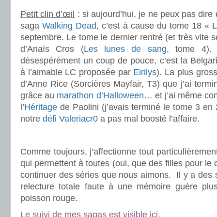
Petit clin d’œil
: si aujourd’hui, je ne peux pas dire 
saga
Walking Dead
, c’est à cause du tome 18 « Luc
septembre. Le tome le dernier rentré (et très vite s
d’Anaïs Cros (
Les lunes de sang
, tome 4). 
désespérément un coup de pouce, c’est la Belgar
à l’aimable LC proposée par
Eirilys
). La plus gros
d’Anne Rice (Sorcières Mayfair, T3) que j’ai term
grâce au
marathon d’Halloween
… et j’ai même co
l’
Héritage
de Paolini (j’avais terminé le tome 3 en 2
notre
défi Valeriacr0
a pas mal boosté l’affaire.
.
Comme toujours, j’affectionne tout particulièremen
qui permettent à toutes (oui, que des filles pour le
continuer des séries que nous aimons. Il y a des 
relecture totale faute à une mémoire guère plu
poisson rouge.
Le suivi de mes sagas est
visible ici
.