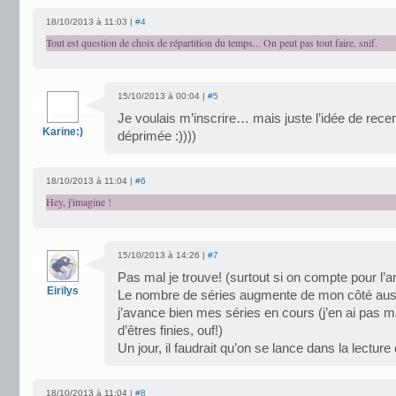
18/10/2013 à 11:03 |
#4
Tout est question de choix de répartition du temps... On peut pas tout faire, snif.
15/10/2013 à 00:04 |
#5
Je voulais m’inscrire… mais juste l’idée de rece
Karine:)
déprimée :))))
18/10/2013 à 11:04 |
#6
Hey, j'imagine !
15/10/2013 à 14:26 |
#7
Pas mal je trouve! (surtout si on compte pour l’
Eirilys
Le nombre de séries augmente de mon côté auss
j’avance bien mes séries en cours (j’en ai pas ma
d’êtres finies, ouf!)
Un jour, il faudrait qu’on se lance dans la lec
18/10/2013 à 11:04 |
#8