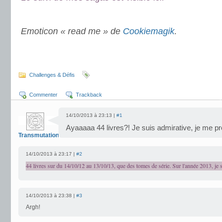
.
Emoticon « read me » de
Cookiemagik
.
.
.
Challenges & Défis
Commenter
Trackback
14/10/2013 à 23:13 |
#1
Ayaaaaa 44 livres?! Je suis admirative, je me pr
Transmutation
14/10/2013 à 23:17 |
#2
44 livres sur du 14/10/12 au 13/10/13, que des tomes de série. Sur l'année 2013, je 
14/10/2013 à 23:38 |
#3
Argh!