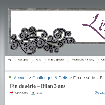
Livrement
À propos
Je lis
M.E.L. (pal/lal)
Recherche Fantasy
Cha
Accueil
>
Challenges & Défis
> Fin de série – Bi
Fin de série – Bilan 3 ans
14/10/2013
Acr0
All
.