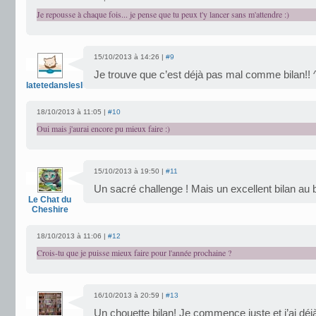
Je repousse à chaque fois... je pense que tu peux t'y lancer sans m'attendre :)
15/10/2013 à 14:26 |
#9
Je trouve que c’est déjà pas mal comme bilan!! 
latetedansleslivres
18/10/2013 à 11:05 |
#10
Oui mais j'aurai encore pu mieux faire :)
15/10/2013 à 19:50 |
#11
Un sacré challenge ! Mais un excellent bilan au
Le Chat du
Cheshire
18/10/2013 à 11:06 |
#12
Crois-tu que je puisse mieux faire pour l'année prochaine ?
16/10/2013 à 20:59 |
#13
Un chouette bilan! Je commence juste et j’ai dé