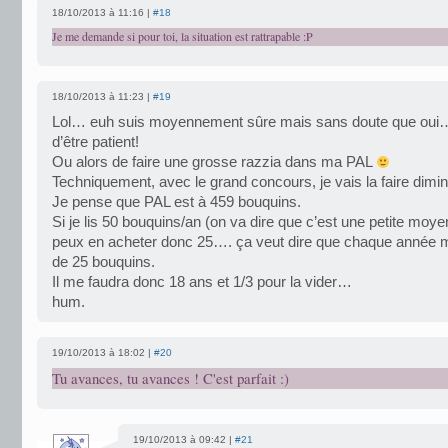
18/10/2013 à 11:16 |
#18
Je me demande si pour toi, la situation est rattrapable :P
18/10/2013 à 11:23 |
#19
Lol… euh suis moyennement sûre mais sans doute que oui… e
d’être patient!
Ou alors de faire une grosse razzia dans ma PAL
Techniquement, avec le grand concours, je vais la faire dimi
Je pense que PAL est à 459 bouquins.
Si je lis 50 bouquins/an (on va dire que c’est une petite moye
peux en acheter donc 25…. ça veut dire que chaque année 
de 25 bouquins.
Il me faudra donc 18 ans et 1/3 pour la vider…
hum.
19/10/2013 à 18:02 |
#20
Tu avances, tu avances ! C'est parfait :)
19/10/2013 à 09:42 |
#21