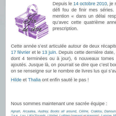
Depuis le
14 octobre 2010
, je
défi fou de finir mes séries. A
mention « dans un délai resp
qu’avec cette quatrième ann
prescription.
.
Cette année s’est articulée autour de deux récapitu
17 février
et le
13 juin
. Depuis cette dernière date,
dont 4 terminées ou à jour), 6 nouveaux tomes 
ajoutés. Jusque là, on pourrait se dire que c’est b
on se renseigne sur le nombre de livres lus qui s’a
Hilde
et
Thalia
ont enfin sauté le pas !
.
.
Nous sommes maintenant une sacrée équipe :
Agnah
,
Arcaalea
,
Audrey
,
Books all around
,
Céline
,
Craklou
,
Danoun
J.a.e._Lou
,
Litt’n’Sounds
,
Lhisbei
,
Luthien
(
romans
et
mangas
),
Lynnae
,
M