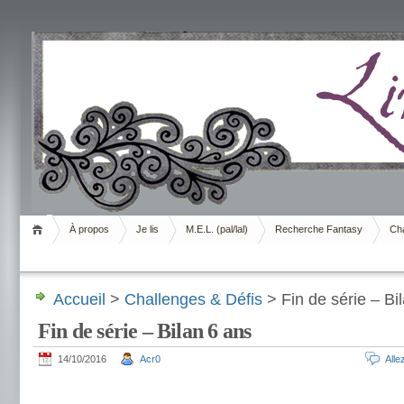
Livrement
À propos
Je lis
M.E.L. (pal/lal)
Recherche Fantasy
Cha
Accueil
>
Challenges & Défis
> Fin de série – Bi
Fin de série – Bilan 6 ans
14/10/2016
Acr0
All
.