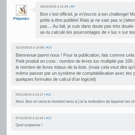
28/10/2016 à 21:26 |
#9
Bon c’est officiel, je m’inscris à ton challenge! Ma
Pitiponks
prête à être publiée! Mais je ne sais pas si j’atte
pas… Au fait, je suis dans doute pas très doué
as-tu calculé tes pourcentages de « lus » sur t
31/10/2016 à 10:08 |
#10
Bienvenue parmi nous ! Pour la publication, fais comme cela
Petit produit en croix : nombre de livres lus multiplié par 100 ;
le nombre de livres totaux de ta liste. (mais cela veut dire qu’i
même passer par un système de comptabilisation avec tes pe
quelques formules de calcul d’un logiciel)
03/11/2016 à 23:17 |
#11
Moui. Bon on verra le moment venu si j’ai la motivation de taquiner les chi
07/11/2016 à 22:04 |
#12
Quel suspense !