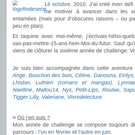
14 octobre
. 2010. J’ai créé mon déf
me motiver à avancer dans les séri
entamées (mais pour d’obscures raisons – ou pas
peu en plan).
Et taquine avec moi-même, j’écrivais-hého-quel
vas-pas-mettre-15-ans-hein-Moi-du-futur. Sauf qu’i
viens de clôturer la sixième année de challenge. Vo
.
Je suis bien accompagnée dans cette aventure
Ange
,
Bouchon des bois
,
Céline
,
Danouna
,
Eirilys
Lhisbei
,
Luthien
(
romans
et
mangas)
,
Lynna
Naelline
,
Mallou14
,
Nyx
,
Petit-Lips
,
Roulae
,
Sapot
Tigger Lilly
,
Valeriane
,
Vivredelecture
.
.
¤
Où j’en suis ?
Mon année de challenge se compose toujours de 
parcours :
l’un en février
et
l’autre en juin
.