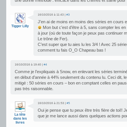
une bonne méthode : efficace dans les chiffres et saine pour l
16/10/2016 à 11:43 |
#3
J’en ai de moins en moins des séries en cours et
Tigger Lilly
Mon but c’est d’être à 5, sans compter les en
à jour (où de toute façon je peux pas continuer 
Le trône de Fer).
C’est super que tu aies lu les 3/4 ! Avec 25 séri
comment tu fais O_O Chapeau bas !
16/10/2016 à 19:40 |
#4
Comme je l’expliquais à Snow, en enlevant les séries termin
en début d’année à 44% seulement du contenu lu. Ceci dit, le 
mitigé : 50 séries en cours – bon en comptant celles en paus
pas très raisonnable.
16/10/2016 à 21:53 |
#5
Oui je pense que tu peux être très fière de toi!! Je
La tête
que je me lance aussi dans quelques actions po
dans les
livres