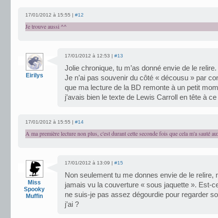
17/01/2012 à 15:55 |
#12
Je trouve aussi ^^
17/01/2012 à 12:53 |
#13
Jolie chronique, tu m’as donné envie de le relire.
Eirilys
Je n’ai pas souvenir du côté « décousu » par con
que ma lecture de la BD remonte à un petit mom
j’avais bien le texte de Lewis Carroll en tête à c
17/01/2012 à 15:55 |
#14
A ma première lecture non plus, c'est durant cette seconde fois que cela m'a sauté a
17/01/2012 à 13:09 |
#15
Non seulement tu me donnes envie de le relire, ma
Miss
jamais vu la couverture « sous jaquette ». Est-ce
Spooky
ne suis-je pas assez dégourdie pour regarder sou
Muffin
j’ai ?