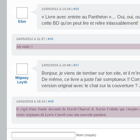
12/05/2012 à 13:18 |
#35
« Livre avec entrée au Panthéon »… Oui, oui, o
Eloo
cette BD qu’on peut lire et relire inlassablement!
14/05/2012 à 11:37 |
#36
Ah ouiiii :)
13/02/2016 à 10:48 |
#37
Bonjour, je viens de tomber sur ton site, et il m
Migway
De même, ce livre a juste l’air somptueux !! Com
Leyth
version original avec le chat sur la couverture ?
14/02/2016 à 18:16 |
#38
Il s'agit d'une bande dessinée de David Chauvel & Xavier Collette qui s'inspire d
textes originaux de Lewis Carroll sous une nouvelle parution.
Nom (requis)