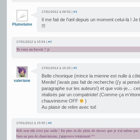
17/01/2012 à 09:52 |
#3
Il me fait de l’œil depuis un moment celui-là ! J
Plumelume
!!!
17/01/2012 à 15:54 |
#4
Tu veux un bavoir ? :p
17/01/2012 à 10:20 |
#5
Belle chronique (mince la mienne est nulle à côt
valeriane
Merde! j’avais pas fait de recherche (j’y ai pensé
paragraphe sur les auteurs!) et que vois-je… ce
réalisés par un compatriote! (Comme ça m’ét
chauvinisme OFF
)
Au plaisir de relire avec toi!
17/01/2012 à 15:55 |
#6
Beh non elle n'est pas nulle ! En plus tu dis plein de choses que je n'ai même pas 
bien un peu de chauvinisme, j'approuve totalement ^^