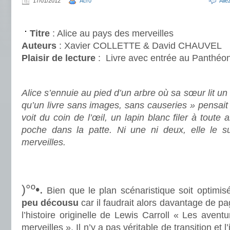
17/01/2012
Acr0
All
.
Titre
: Alice au pays des merveilles
Auteurs
: Xavier COLLETTE & David CHAUVEL
Plaisir de lecture
:
Livre avec entrée au Panthéo
.
Alice s’ennuie au pied d’un arbre où sa sœur lit un 
qu’un livre sans images, sans causeries » pensait A
voit du coin de l’œil, un lapin blanc filer à toute
poche dans la patte. Ni une ni deux, elle le s
merveilles.
.
.
)°º•.
Bien que le plan scénaristique soit optimis
peu décousu
car il faudrait alors davantage de pag
l’histoire originelle de Lewis Carroll « Les avent
merveilles ». Il n’y a pas véritable de transition et