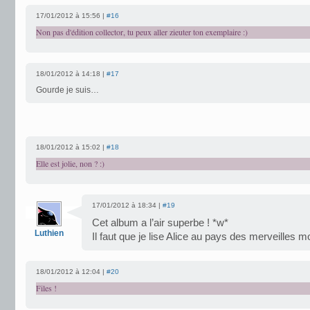
17/01/2012 à 15:56 |
#16
Non pas d'édition collector, tu peux aller zieuter ton exemplaire :)
18/01/2012 à 14:18 |
#17
Gourde je suis…
18/01/2012 à 15:02 |
#18
Elle est jolie, non ? :)
17/01/2012 à 18:34 |
#19
Cet album a l’air superbe ! *w*
Luthien
Il faut que je lise Alice au pays des merveilles mo
18/01/2012 à 12:04 |
#20
Files !