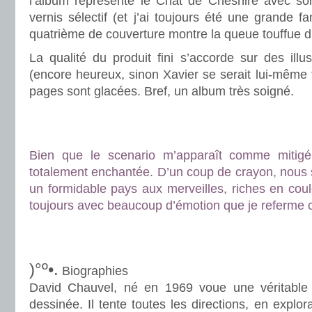
l’album représente le Chat de Cheshire avec so
vernis sélectif (et j’ai toujours été une grande fa
quatrième de couverture montre la queue touffue d
La qualité du produit fini s’accorde sur des illus
(encore heureux, sinon Xavier se serait lui-même t
pages sont glacées. Bref, un album très soigné.
.
.
Bien que le scenario m’apparaît comme mitigé, 
totalement enchantée. D’un coup de crayon, nou
un formidable pays aux merveilles, riches en coule
toujours avec beaucoup d’émotion que je referme 
.
.
)°º•.
Biographies
David Chauvel, né en 1969 voue une véritable
dessinée. Il tente toutes les directions, en explora