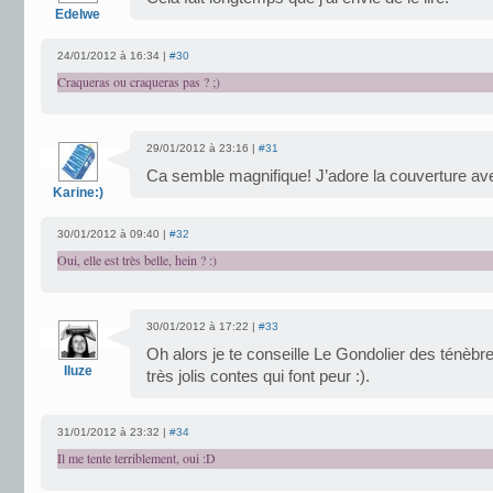
Edelwe
24/01/2012 à 16:34 |
#30
Craqueras ou craqueras pas ? ;)
29/01/2012 à 23:16 |
#31
Ca semble magnifique! J’adore la couverture ave
Karine:)
30/01/2012 à 09:40 |
#32
Oui, elle est très belle, hein ? :)
30/01/2012 à 17:22 |
#33
Oh alors je te conseille Le Gondolier des ténèbres
Iluze
très jolis contes qui font peur :).
31/01/2012 à 23:32 |
#34
Il me tente terriblement, oui :D