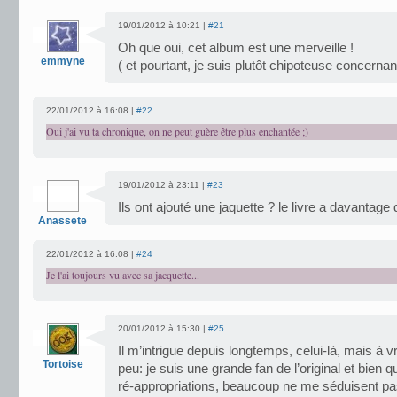
19/01/2012 à 10:21 |
#21
Oh que oui, cet album est une merveille !
emmyne
( et pourtant, je suis plutôt chipoteuse concernan
22/01/2012 à 16:08 |
#22
Oui j'ai vu ta chronique, on ne peut guère être plus enchantée ;)
19/01/2012 à 23:11 |
#23
Ils ont ajouté une jaquette ? le livre a davanta
Anassete
22/01/2012 à 16:08 |
#24
Je l'ai toujours vu avec sa jacquette...
20/01/2012 à 15:30 |
#25
Il m’intrigue depuis longtemps, celui-là, mais à v
Tortoise
peu: je suis une grande fan de l’original et bien q
ré-appropriations, beaucoup ne me séduisent pas