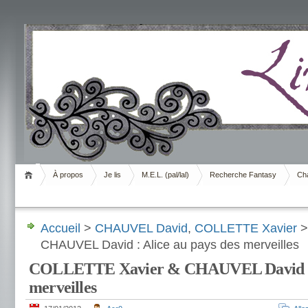
Livrement
À propos
Je lis
M.E.L. (pal/lal)
Recherche Fantasy
Cha
Accueil
>
CHAUVEL David
,
COLLETTE Xavier
>
CHAUVEL David : Alice au pays des merveilles
COLLETTE Xavier & CHAUVEL David : A
merveilles