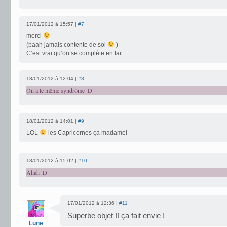
17/01/2012 à 15:57 |
#7
merci
(baah jamais contente de soi
)
C’est vrai qu’on se complète en fait.
18/01/2012 à 12:04 |
#8
On a le même syndrôme :D
18/01/2012 à 14:01 |
#9
LOL
les Capricornes ça madame!
18/01/2012 à 15:02 |
#10
Ahah :D
17/01/2012 à 12:36 |
#11
Superbe objet !! ça fait envie !
Lune