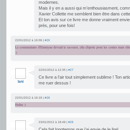
modernes.
Mais il y en a aussi qui m’enthousiasment, comm
Xavier Collette me semblent bien être dans cett
Et ton avis sur ce livre me donne vraiment envie
près, pour une fois!
22/01/2012 à 16:09 |
#26
Le commentaire d'Emmyne devrait te rassurer, elle chipote pour les contes mais elle
:)
22/01/2012 à 12:35 |
#27
Ce livre a l’air tout simplement sublime ! Ton ar
Iani
me ruer dessus !
22/01/2012 à 16:18 |
#28
Huhu :)
23/01/2012 à 18:49 |
#29
Cela fait longtemps que j’ai envie de le lire!