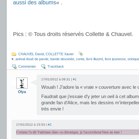
aussi des albums
« .
.
.
Pics : © Tous droits réservés Collette & Chauvel.
.
CHAUVEL David
,
COLLETTE Xavier
♥
,
animal doué de parole
,
bande dessinée
,
conte
,
livre illustré
,
livre jeunesse
,
oniriqu
Commenter
Trackback
17/01/2012 à 09:31 |
#1
Wouah ! J’adore la « vraie » couverture avec le c
Olya
Faudrait que j’essaie d’y jeter un oeil à cet albu
grande fan d’Alice, mais les dessins m’interpellen
très envie !
17/01/2012 à 15:53 |
#2
Comme l'a dit Valériane dans sa chronique, je l'accrocherai bien au mur !