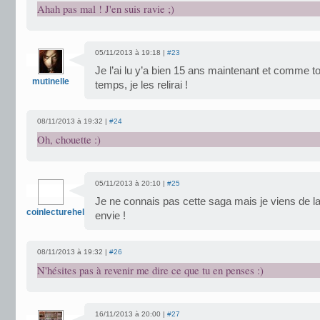
Ahah pas mal ! J'en suis ravie ;)
05/11/2013 à 19:18 |
#23
Je l’ai lu y’a bien 15 ans maintenant et comme toi 
mutinelle
temps, je les relirai !
08/11/2013 à 19:32 |
#24
Oh, chouette :)
05/11/2013 à 20:10 |
#25
Je ne connais pas cette saga mais je viens de la 
coinlectureheloise
envie !
08/11/2013 à 19:32 |
#26
N'hésites pas à revenir me dire ce que tu en penses :)
16/11/2013 à 20:00 |
#27