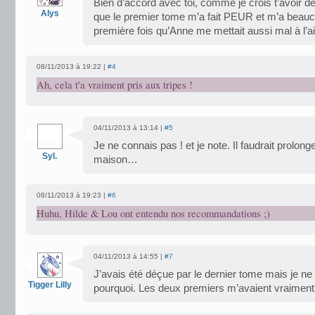
Bien d’accord avec toi, comme je crois t’avoir déjà
Alys
que le premier tome m’a fait PEUR et m’a beauco
première fois qu’Anne me mettait aussi mal à l
08/11/2013 à 19:22 |
#4
Ah, cela t'a vraiment pris aux tripes !
04/11/2013 à 13:14 |
#5
Je ne connais pas ! et je note. Il faudrait prolong
Syl.
maison…
08/11/2013 à 19:23 |
#6
Huhu, Hilde & Lou ont entendu nos recommandations ;)
04/11/2013 à 14:55 |
#7
J’avais été déçue par le dernier tome mais je ne
Tigger Lilly
pourquoi. Les deux premiers m’avaient vraiment