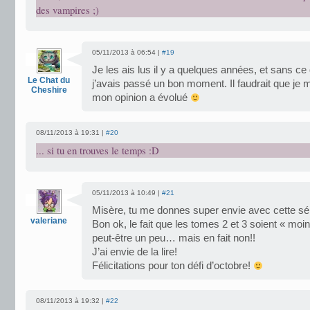
des vampires ;)
05/11/2013 à 06:54 |
#19
Je les ais lus il y a quelques années, et sans ce 
Le Chat du
j’avais passé un bon moment. Il faudrait que je m
Cheshire
mon opinion a évolué
08/11/2013 à 19:31 |
#20
... si tu en trouves le temps :D
05/11/2013 à 10:49 |
#21
Misère, tu me donnes super envie avec cette sér
valeriane
Bon ok, le fait que les tomes 2 et 3 soient « moins
peut-être un peu… mais en fait non!!
J’ai envie de la lire!
Félicitations pour ton défi d’octobre!
08/11/2013 à 19:32 |
#22