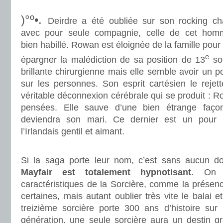
.
)°º•.
Deirdre a été oubliée sur son rocking ch
avec pour seule compagnie, celle de cet hom
bien habillé. Rowan est éloignée de la famille pour 
e
épargner la malédiction de sa position de 13
sor
brillante chirurgienne mais elle semble avoir un p
sur les personnes. Son esprit cartésien le rejet
véritable déconnexion cérébrale qui se produit :
pensées. Elle sauve d’une bien étrange faço
deviendra son mari. Ce dernier est un pour 
l’Irlandais gentil et aimant.
.
Si la saga porte leur nom, c’est sans aucun d
Mayfair est totalement hypnotisant
. On y
caractéristiques de la Sorcière, comme la présen
certaines, mais autant oublier très vite le balai 
treizième sorcière porte 300 ans d’histoire su
génération, une seule sorcière aura un destin gr