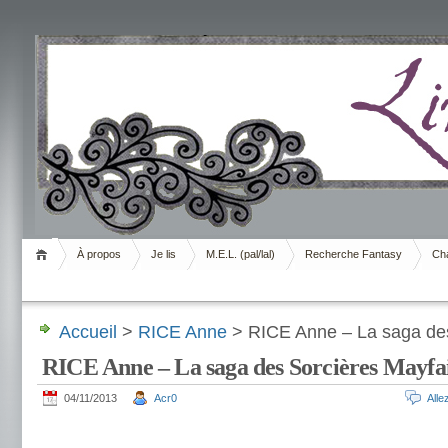
Livrement
À propos
Je lis
M.E.L. (pal/lal)
Recherche Fantasy
Cha
Accueil
>
RICE Anne
> RICE Anne – La saga des
RICE Anne – La saga des Sorcières Mayfa
04/11/2013
Acr0
All
.