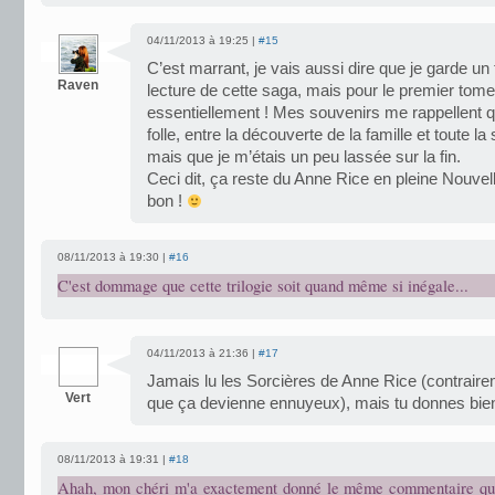
04/11/2013 à 19:25 |
#15
C’est marrant, je vais aussi dire que je garde un
Raven
lecture de cette saga, mais pour le premier tome
essentiellement ! Mes souvenirs me rappellent q
folle, entre la découverte de la famille et toute la
mais que je m’étais un peu lassée sur la fin.
Ceci dit, ça reste du Anne Rice en pleine Nouvel
bon !
08/11/2013 à 19:30 |
#16
C'est dommage que cette trilogie soit quand même si inégale...
04/11/2013 à 21:36 |
#17
Jamais lu les Sorcières de Anne Rice (contrair
Vert
que ça devienne ennuyeux), mais tu donnes bien
08/11/2013 à 19:31 |
#18
Ahah, mon chéri m'a exactement donné le même commentaire que