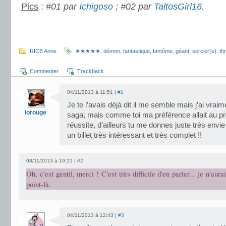
Pics
:
#01 par
Ichigoso
; #02 par
TaltosGirl16
.
.
.
RICE Anne
★★★★★
,
démon
,
fantastique
,
fantôme
,
géant
,
sorcier(e)
,
thr
Commenter
Trackback
04/11/2013 à 11:51 |
#1
Je te l’avais déjà dit il me semble mais j’ai vra
lorouge
saga, mais comme toi ma préférence allait au p
réussite, d’ailleurs tu me donnes juste très envie d
un billet très intéressant et très complet !!
08/11/2013 à 19:21 |
#2
Oh, c'est gentil, merci ! C'est très difficile d'en parler... je n'aur
point-là.
04/11/2013 à 12:43 |
#3