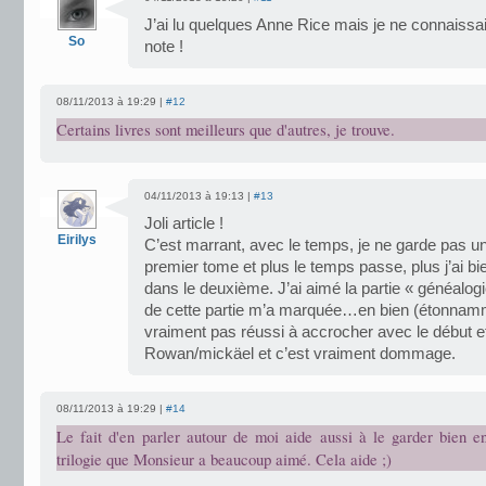
J’ai lu quelques Anne Rice mais je ne connaissai
So
note !
08/11/2013 à 19:29 |
#12
Certains livres sont meilleurs que d'autres, je trouve.
04/11/2013 à 19:13 |
#13
Joli article !
Eirilys
C’est marrant, avec le temps, je ne garde pas u
premier tome et plus le temps passe, plus j’ai b
dans le deuxième. J’ai aimé la partie « généalogi
de cette partie m’a marquée…en bien (étonnammen
vraiment pas réussi à accrocher avec le début et 
Rowan/mickäel et c’est vraiment dommage.
08/11/2013 à 19:29 |
#14
Le fait d'en parler autour de moi aide aussi à le garder bien en
trilogie que Monsieur a beaucoup aimé. Cela aide ;)