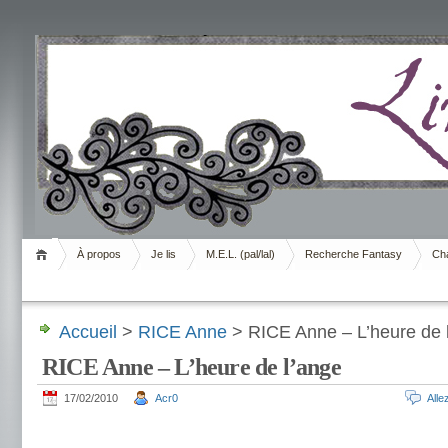
Livrement
À propos
Je lis
M.E.L. (pal/lal)
Recherche Fantasy
Cha
Accueil
>
RICE Anne
> RICE Anne – L’heure de 
RICE Anne – L’heure de l’ange
17/02/2010
Acr0
All
.