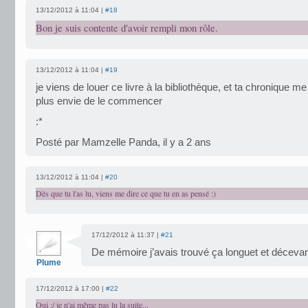
13/12/2012 à 11:04 |
#18
Bon je suis contente d'avoir rempli mon rôle.
13/12/2012 à 11:04 |
#19
je viens de louer ce livre à la bibliothèque, et ta chronique 
plus envie de le commencer
:*
Posté par Mamzelle Panda, il y a 2 ans
13/12/2012 à 11:04 |
#20
Dès que tu l'as lu, viens me dire ce que tu en as pensé :)
17/12/2012 à 11:37 |
#21
De mémoire j’avais trouvé ça longuet et décev
Plume
17/12/2012 à 17:00 |
#22
Oui :/ je n'ai même pas lu la suite...