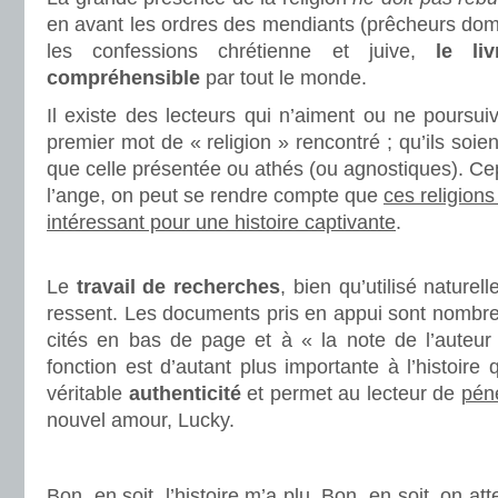
en avant les ordres des mendiants (prêcheurs domin
les confessions chrétienne et juive,
le li
compréhensible
par tout le monde.
Il existe des lecteurs qui n’aiment ou ne poursuiv
premier mot de « religion » rencontré ; qu’ils soie
que celle présentée ou athés (ou agnostiques). Ce
l’ange, on peut se rendre compte que
ces religions
intéressant pour une histoire captivante
.
.
Le
travail de recherches
, bien qu’utilisé nature
ressent. Les documents pris en appui sont nombre
cités en bas de page et à « la note de l’auteur 
fonction est d’autant plus importante à l’histoire 
véritable
authenticité
et permet au lecteur de
pén
nouvel amour, Lucky.
.
Bon, en soit, l’histoire m’a plu. Bon, en soit, on a