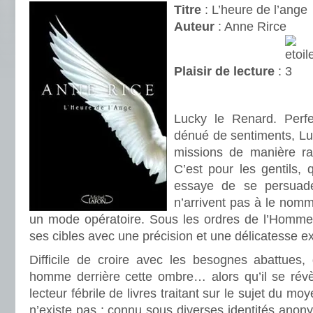
Titre
: L’heure de l’ange
Auteur
: Anne Rirce
Plaisir de lecture
:
.
Lucky le Renard. Perfe
dénué de sentiments, Lu
missions de manière rap
C’est pour les gentils, qu
essaye de se persuade
n’arrivent pas à le nomme
un mode opératoire. Sous les ordres de l’Homme J
ses cibles avec une précision et une délicatesse ex
Difficile de croire avec les besognes abattues, 
homme derrière cette ombre… alors qu’il se révè
lecteur fébrile de livres traitant sur le sujet du m
n’existe pas : connu sous diverses identités an