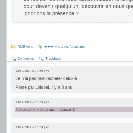
pour devenir quelqu’un, découvrir en nous q
ignorions la présence ?
.
.
RICE Anne
★★★☆☆
,
ange
,
fantastique
Commenter
Trackback
13/12/2012 à 10:58 |
#1
Je n’ai pas osé l’acheter celui-là
Posté par Lhisbei, il y a 3 ans
13/12/2012 à 10:59 |
#2
Je te conseille de l'emprunter finalement :D
13/12/2012 à 10:59 |
#3