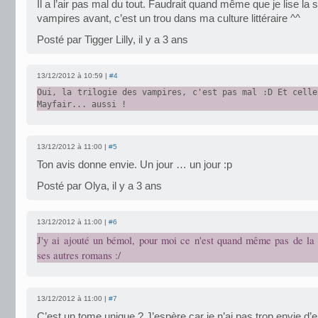
Il a l’air pas mal du tout. Faudrait quand même que je lise la
vampires avant, c’est un trou dans ma culture littéraire ^^
Posté par Tigger Lilly, il y a 3 ans
13/12/2012 à 10:59 |
#4
Oui, la trilogie des vampires, c'est pas mal :D Et celle
Mayfair... aussi !
13/12/2012 à 11:00 |
#5
Ton avis donne envie. Un jour … un jour :p
Posté par Olya, il y a 3 ans
13/12/2012 à 11:00 |
#6
J'y ai ajouté un bémol, pour moi ce n'est quand même pas de l
ses autres romans :/
13/12/2012 à 11:00 |
#7
C’est un tome unique ? J’espère car je n’ai pas trop envie d