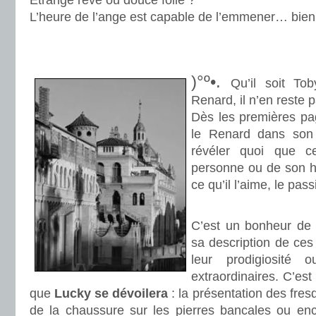
Etrange rêve ou douce folie ?
L’heure de l’ange est capable de l’emmener… bien 
.
.
)°º•.
Qu’il soit To
Renard, il n’en reste p
Dès les premières pa
le Renard dans son 
révéler quoi que ce
personne ou de son hi
ce qu’il l’aime, le pass
.
C’est un bonheur de 
sa description de ces
leur prodigiosité 
extraordinaires. C’es
que
Lucky se dévoilera
: la présentation des fre
de la chaussure sur les pierres bancales ou enc