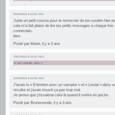
13/12/2012 à 11:01 |
#11
Juste un petit coucou pour te remercier de ton soutien hier p
cela m’a fait plaisir de lire tes petits messages à chaque fois
connectais.
bise
Posté par Marie, il y a 3 ans
13/12/2012 à 11:02 |
#12
Je suis contente, alors :)
13/12/2012 à 11:02 |
#13
J’avais lu « Entretien avec un vampire » et « Lestat » dans 
reculée et j’avais trouvé ça pas trop mal.
Je pense que j’essaierai celui là quand il sortira en poche .
Posté par Brunissende, il y a 3 ans