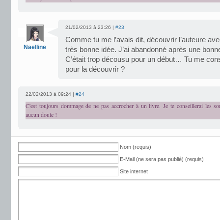
21/02/2013 à 23:26 |
#23
Comme tu me l’avais dit, découvrir l’auteure avec
Naelline
très bonne idée. J’ai abandonné après une bonn
C’était trop décousu pour un début… Tu me conseil
pour la découvrir ?
22/02/2013 à 09:24 |
#24
C'est toujours dommage de ne pas accrocher à un livre. Je te conseillerai les so
aucun doute !
Nom (requis)
E-Mail (ne sera pas publié) (requis)
Site internet