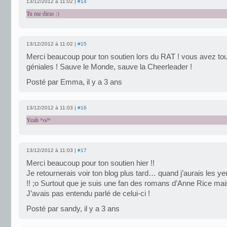
13/12/2012 à 11:02 |
#14
Tu me diras :)
13/12/2012 à 11:02 |
#15
Merci beaucoup pour ton soutien lors du RAT ! vous avez tou
géniales ! Sauve le Monde, sauve la Cheerleader !
Posté par Emma, il y a 3 ans
13/12/2012 à 11:03 |
#16
Yeah *o/*
13/12/2012 à 11:03 |
#17
Merci beaucoup pour ton soutien hier !!
Je retournerais voir ton blog plus tard… quand j’aurais les y
!! ;o Surtout que je suis une fan des romans d’Anne Rice mais 
J’avais pas entendu parlé de celui-ci !
Posté par sandy, il y a 3 ans