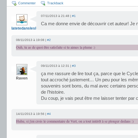
Commenter
Trackback
07/11/2013 à 21:48 |
#1
Ca me donne envie de découvrir cet auteur! Je n
latetedansleslivres
08/11/2013 à 19:08 |
#2
Ouh, tu as de quoi être satisfaite si tu aimes la plume :)
09/11/2013 à 12:31 |
#3
ça me rassure de lire tout ça, parce que le Cycl
Raven
tout accroché justement… Un peu pour les même
souvenirs sont bons, du mal avec certains perso
de l’histoire.
Du coup, je vais peut être me laisser tenter par ce
14/11/2013 à 19:56 |
#4
Huhu, si j'en crois le commentaire de Vert, on a tout intérêt à se plonger dedans :)