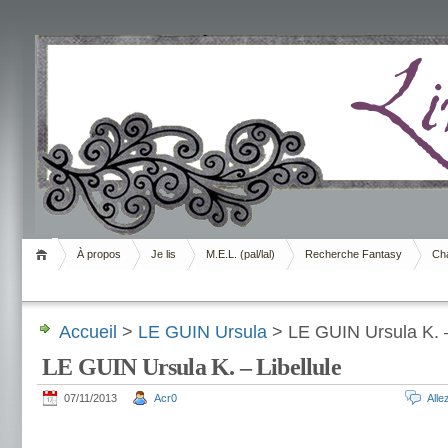
Livrement
À propos
Je lis
M.E.L. (pal/lal)
Recherche Fantasy
Cha
Accueil
>
LE GUIN Ursula
> LE GUIN Ursula K. –
LE GUIN Ursula K. – Libellule
07/11/2013
Acr0
All
.