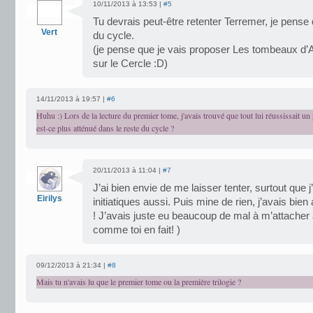
10/11/2013 à 13:53 |
#5
Tu devrais peut-être retenter Terremer, je pense 
Vert
du cycle.
(je pense que je vais proposer Les tombeaux d’At
sur le Cercle :D)
14/11/2013 à 19:57 |
#6
Huhu :) Lors de la lecture du premier tome, j'avais trouvé que tout lui réussissait un 
est-ce plus atténué dans le reste du cycle ?
20/11/2013 à 11:04 |
#7
J’ai bien envie de me laisser tenter, surtout que 
Eirilys
initiatiques aussi. Puis mine de rien, j’avais bi
! J’avais juste eu beaucoup de mal à m’attache
comme toi en fait! )
09/12/2013 à 21:34 |
#8
Mais tu n'avais lu que le premier tome ou la première trilogie ?