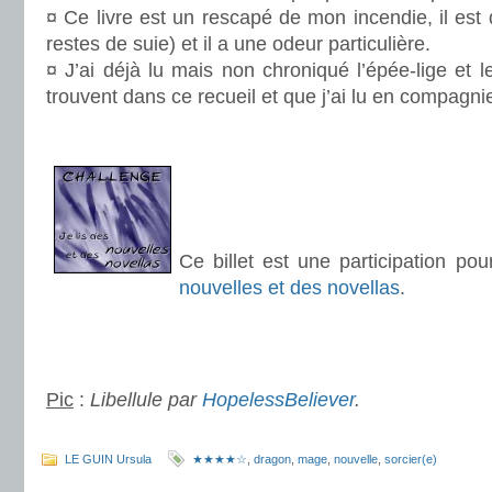
¤ Ce livre est un rescapé de mon incendie, il est 
restes de suie) et il a une odeur particulière.
¤ J’ai déjà lu mais non chroniqué l’épée-lige et l
trouvent dans ce recueil et que j’ai lu en compagn
.
.
.
.
Ce billet est une participation po
nouvelles et des novellas
.
.
.
Pic
:
Libellule
par
HopelessBeliever
.
.
LE GUIN Ursula
★★★★☆
,
dragon
,
mage
,
nouvelle
,
sorcier(e)