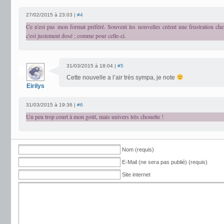
27/02/2015 à 23:03 |
#4
Ce n'est pas mon format préféré. Souvent les nouvelles créent une frustration ch
c'est justement dosé ; comme pour celle-ci.
31/03/2015 à 18:04 |
#5
Cette nouvelle a l’air très sympa, je note
Eirilys
31/03/2015 à 19:36 |
#6
Un peu trop court à mon goût, mais univers très chouette !
Nom (requis)
E-Mail (ne sera pas publié) (requis)
Site internet