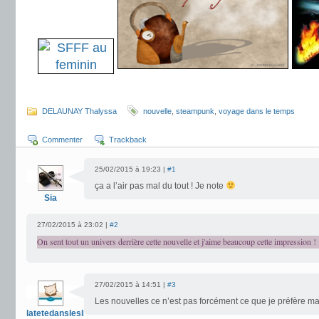
.
DELAUNAY Thalyssa
nouvelle
,
steampunk
,
voyage dans le temps
Commenter
Trackback
25/02/2015 à 19:23 |
#1
ça a l’air pas mal du tout ! Je note
Sia
27/02/2015 à 23:02 |
#2
On sent tout un univers derrière cette nouvelle et j'aime beaucoup cette impression !
27/02/2015 à 14:51 |
#3
Les nouvelles ce n’est pas forcément ce que je préfère mai
latetedansleslivres