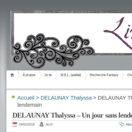
Livrement
À propos
Je lis
M.E.L. (pal/lal)
Recherche Fantasy
Cha
Accueil
>
DELAUNAY Thalyssa
> DELAUNAY Tha
lendemain
DELAUNAY Thalyssa – Un jour sans lend
24/02/2015
Acr0
All