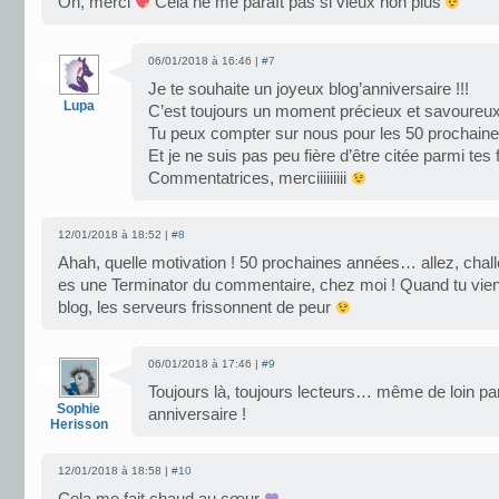
Oh, merci
Cela ne me paraît pas si vieux non plus
06/01/2018 à 16:46 |
#7
Je te souhaite un joyeux blog’anniversaire !!!
Lupa
C’est toujours un moment précieux et savoureux 
Tu peux compter sur nous pour les 50 prochai
Et je ne suis pas peu fière d’être citée parmi tes
Commentatrices, merciiiiiiiii
12/01/2018 à 18:52 |
#8
Ahah, quelle motivation ! 50 prochaines années… allez, chall
es une Terminator du commentaire, chez moi ! Quand tu vie
blog, les serveurs frissonnent de peur
06/01/2018 à 17:46 |
#9
Toujours là, toujours lecteurs… même de loin pa
Sophie
anniversaire !
Herisson
12/01/2018 à 18:58 |
#10