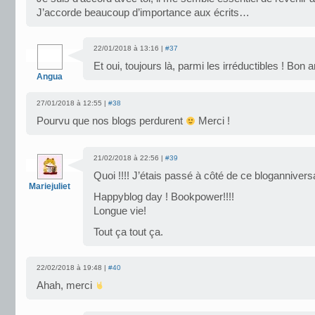
J’accorde beaucoup d’importance aux écrits…
22/01/2018 à 13:16 |
#37
Et oui, toujours là, parmi les irréductibles ! Bon a
Angua
27/01/2018 à 12:55 |
#38
Pourvu que nos blogs perdurent
Merci !
21/02/2018 à 22:56 |
#39
Quoi !!!! J’étais passé à côté de ce bloganniversai
Mariejuliet
Happyblog day ! Bookpower!!!!
Longue vie!
Tout ça tout ça.
22/02/2018 à 19:48 |
#40
Ahah, merci