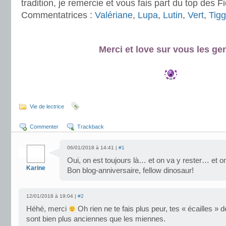
tradition, je remercie et vous fais part du top des 
Commentatrices :
Valériane
,
Lupa
,
Lutin
,
Vert
,
Tigg
.
Merci et love sur vous les gen
.
.
Vie de lectrice
Commenter
Trackback
06/01/2018 à 14:41 |
#1
Oui, on est toujours là… et on va y rester… et on
Karine
Bon blog-anniversaire, fellow dinosaur!
12/01/2018 à 19:04 |
#2
Héhé, merci
Oh rien ne te fais plus peur, tes « écailles » 
sont bien plus anciennes que les miennes.