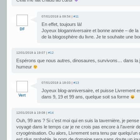
Cela me fait chaud au cœur
07/01/2018 à 09:54 |
#11
En effet, toujours là!
DF
Joyeux bloganniversaire et bonne année – de la 
de la blogosphère du livre. Je te souhaite une bo
12/01/2018 à 19:07 |
#12
Espérons que nous autres, dinosaures, survivons… dans la j
humeur
07/01/2018 à 18:03 |
#13
Joyeux blog-anniversaire, et puisse Livrement 
Vert
dans 9, 19 et 99 ans, quelque soit sa forme
12/01/2018 à 19:08 |
#14
Ouh, 99 ans ? Si c’est moi qui en suis la tavernière, je pense 
voyagé dans le temps car je ne crois pas encore à l’avenir de
cryogénisation. Ou alors, Livrement sera tenu par quelqu’un d
est plus probable, le nom de domaine sera sans doute un jou