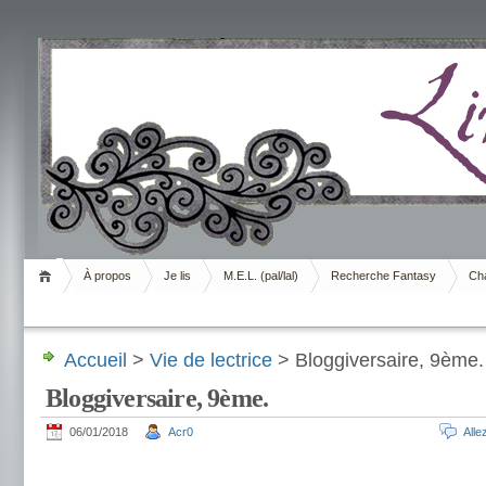
Livrement
À propos
Je lis
M.E.L. (pal/lal)
Recherche Fantasy
Cha
Accueil
>
Vie de lectrice
> Bloggiversaire, 9ème.
Bloggiversaire, 9ème.
06/01/2018
Acr0
All
.