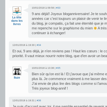
10/01/2018 à 09:58 |
#33
9 ans déjà!! Joyeux bloganniversaire! Je te souh
La tête
années car c’est toujours un plaisir de venir te li
dans les
du blog, je compatis, ça fait une éternité que je me
livres
me repenche sur le graphisme du mien
A très 
continuer à échanger!
12/01/2018 à 19:30 |
#34
Et oui, 9 ans déjà, je n’en reviens pas ! Haut les cœurs : le c
priorité. Il vaut mieux nourrir notre blog, que d’en avoir un b
10/01/2018 à 13:38 |
#35
Bien sûr qu’on est là ! Et j’avoue que j’ai même e
Iluze
plus là. Je commence vraiment à me lasser des 
J’ai envie de plus lire des blogs comme si l’amou
Très joyeux blog-annif !
12/01/2018 à 19:31 |
#36
Je suis d’accord avec toi, il me semble essentiel de revenir 