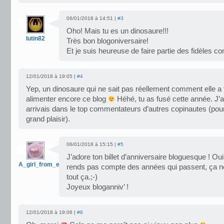
06/01/2018 à 14:51 |
#3
Oho! Mais tu es un dinosaure!!!
lutin82
Très bon blogoniversaire!
Et je suis heureuse de faire partie des fidèles 
12/01/2018 à 19:05 |
#4
Yep, un dinosaure qui ne sait pas réellement comment elle a f
alimenter encore ce blog
Héhé, tu as fusé cette année. J’a
arrivais dans le top commentateurs d’autres copinautes (pour
grand plaisir).
06/01/2018 à 15:15 |
#5
J’adore ton billet d’anniversaire bloguesque ! Oui
A_girl_from_earth
rends pas compte des années qui passent, ça ne
tout ça.;-)
Joyeux bloganniv’ !
12/01/2018 à 19:06 |
#6