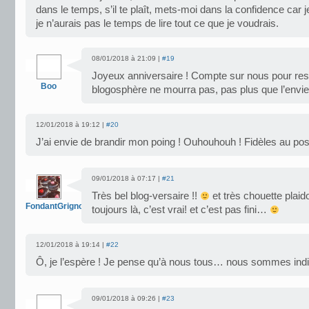
dans le temps, s’il te plaît, mets-moi dans la confidence car j
je n’aurais pas le temps de lire tout ce que je voudrais.
08/01/2018 à 21:09 |
#19
Joyeux anniversaire ! Compte sur nous pour reste
Boo
blogosphère ne mourra pas, pas plus que l’envie 
12/01/2018 à 19:12 |
#20
J’ai envie de brandir mon poing ! Ouhouhouh ! Fidèles au po
09/01/2018 à 07:17 |
#21
Très bel blog-versaire !!
et très chouette plaid
FondantGrignote
toujours là, c’est vrai! et c’est pas fini…
12/01/2018 à 19:14 |
#22
Ô, je l’espère ! Je pense qu’à nous tous… nous sommes in
09/01/2018 à 09:26 |
#23