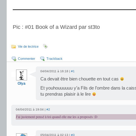
.
.
Pic : #01 Book of a Wizard par st3to
.
Vie de lectrice
Commenter
Trackback
04/04/2011 à 16:18 |
#1
Ca devait être bien chouette en tout cas
Olya
Et youhouuuuuu y’a Fils de l’ombre dans la caiss
tu prendras plaisir à le lire
04/04/2011 à 19:04 |
#2
J'ai justement pensé à toi quand elle me les a proposés :D
05/04/2011 à 02:13 |
#3