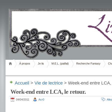
Livrement
À propos
Je lis
M.E.L. (pal/lal)
Recherche Fantasy
Cha
Accueil
>
Vie de lectrice
> Week-end entre LCA, l
Week-end entre LCA, le retour.
04/04/2011
Acr0
All
.