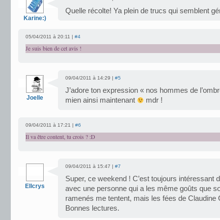
Quelle récolte! Ya plein de trucs qui semblent gé
Karine:)
05/04/2011 à 20:11 |
#4
Je suis bien de cet avis !
09/04/2011 à 14:29 |
#5
J’adore ton expression « nos hommes de l’ombre
Joelle
mien ainsi maintenant
mdr !
09/04/2011 à 17:21 |
#6
Il va être content, tu crois ? :D
09/04/2011 à 15:47 |
#7
Super, ce weekend ! C’est toujours intéressant
Ellcrys
avec une personne qui a les même goûts que soi.
ramenés me tentent, mais les fées de Claudine G
Bonnes lectures.