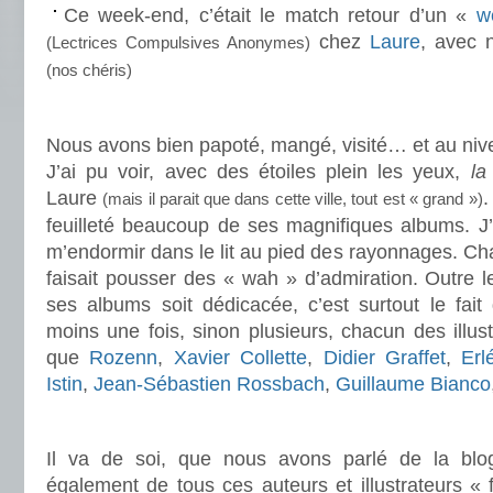
Ce week-end, c’était le match retour d’un «
w
chez
Laure
, avec 
(Lectrices Compulsives Anonymes)
(nos chéris)
.
Nous avons bien papoté, mangé, visité… et au niv
J’ai pu voir, avec des étoiles plein les yeux,
la
Laure
.
(mais il parait que dans cette ville, tout est « grand »)
feuilleté beaucoup de ses magnifiques albums. J’ai
m’endormir dans le lit au pied des rayonnages. Ch
faisait pousser des « wah » d’admiration. Outre le
ses albums soit dédicacée, c’est surtout le fait 
moins une fois, sinon plusieurs, chacun des illust
que
Rozenn
,
Xavier Collette
,
Didier Graffet
,
Erl
Istin
,
Jean-Sébastien Rossbach
,
Guillaume Bianco
.
Il va de soi, que nous avons parlé de la blogo
également de tous ces auteurs et illustrateurs « 