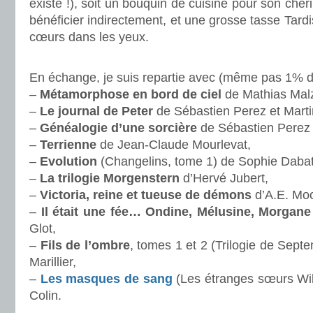
existe !), soit un bouquin de cuisine pour son chér
bénéficier indirectement, et une grosse tasse Tardis
cœurs dans les yeux.
.
En échange, je suis repartie avec (même pas 1% de
–
Métamorphose en bord de ciel
de Mathias Mal
–
Le journal de Peter
de Sébastien Perez et Mart
–
Généalogie d’une sorcière
de Sébastien Perez
–
Terrienne
de Jean-Claude Mourlevat,
–
Evolution
(Changelins, tome 1) de Sophie Dabat
–
La trilogie Morgenstern
d’Hervé Jubert,
–
Victoria, reine et tueuse de démons
d’A.E. Moo
–
Il était une fée… Ondine, Mélusine, Morgane
Glot,
–
Fils de l’ombre
, tomes 1 et 2 (Trilogie de Septen
Marillier,
–
Les masques de sang
(Les étranges sœurs Wil
Colin.