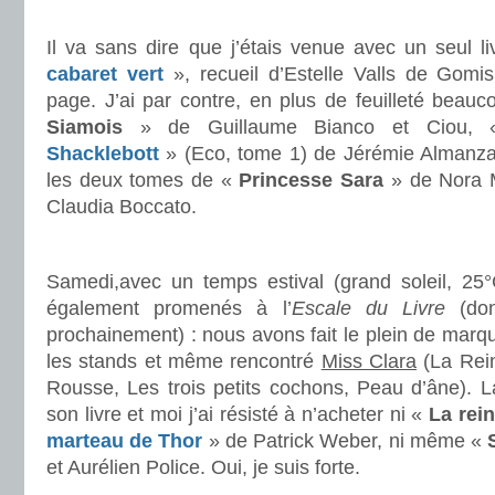
.
Il va sans dire que j’étais venue avec un seul
cabaret vert
», recueil d’Estelle Valls de Gomi
page. J’ai par contre, en plus de feuilleté beau
Siamois
» de Guillaume Bianco et Ciou,
Shacklebott
» (Eco, tome 1) de Jérémie Almanza
les deux tomes de «
Princesse Sara
» de Nora M
Claudia Boccato.
.
Samedi,avec un temps estival (grand soleil, 2
également promenés à l’
Escale du Livre
(don
prochainement) : nous avons fait le plein de marqu
les stands et même rencontré
Miss Clara
(La Rein
Rousse, Les trois petits cochons, Peau d’âne). La
son livre et moi j’ai résisté à n’acheter ni «
La rei
marteau de Thor
» de Patrick Weber, ni même «
et Aurélien Police. Oui, je suis forte.