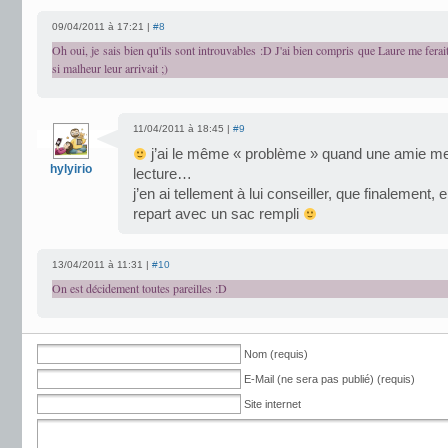
09/04/2011 à 17:21 |
#8
Oh oui, je sais bien qu'ils sont introuvables :D J'ai bien compris que Laure me ferai
si malheur leur arrivait ;)
11/04/2011 à 18:45 |
#9
j’ai le même « problème » quand une amie m
hylyirio
lecture…
j’en ai tellement à lui conseiller, que finalement, e
repart avec un sac rempli
13/04/2011 à 11:31 |
#10
On est décidement toutes pareilles :D
Nom (requis)
E-Mail (ne sera pas publié) (requis)
Site internet