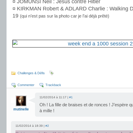
¤ JOMUNSI Neil : Jésus contre Hitler
¤ KIRKMAN Robert & ADLARD Charlie : Walking D
19
(qui n’est pas sur la photo car je l’ai déjà prêté)
.
.
.
.
Challenges & Défis
Commenter
Trackback
11/02/2014 à 11:17 |
#1
Oh ! La fille de braises et de ronces ! J’espère q
mutinelle
à mille !
11/02/2014 à 18:39 |
#2