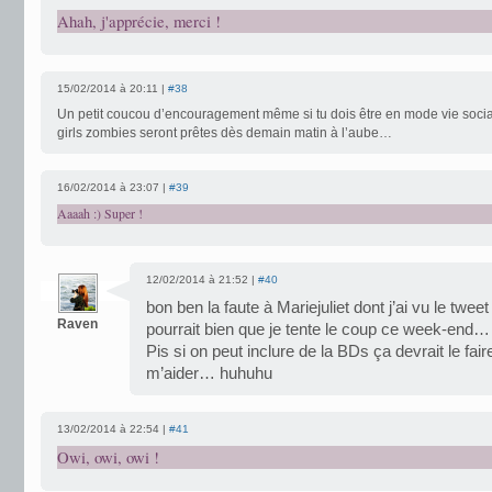
Ahah, j'apprécie, merci !
15/02/2014 à 20:11 |
#38
Un petit coucou d’encouragement même si tu dois être en mode vie soci
girls zombies seront prêtes dès demain matin à l’aube…
16/02/2014 à 23:07 |
#39
Aaaah :) Super !
12/02/2014 à 21:52 |
#40
bon ben la faute à Mariejuliet dont j’ai vu le tweet 
Raven
pourrait bien que je tente le coup ce week-end…
Pis si on peut inclure de la BDs ça devrait le fai
m’aider… huhuhu
13/02/2014 à 22:54 |
#41
Owi, owi, owi !