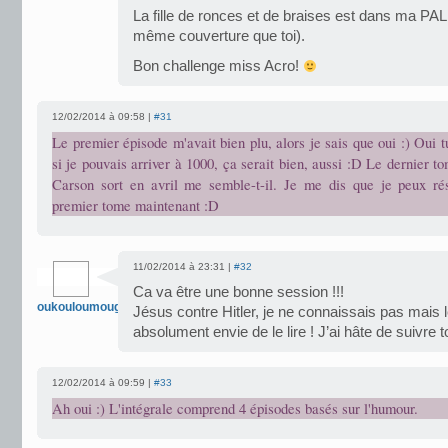
La fille de ronces et de braises est dans ma PAL 
même couverture que toi).
Bon challenge miss Acro!
12/02/2014 à 09:58 |
#31
Le premier épisode m'avait bien plu, alors je sais que oui :) Oui t
si je pouvais arriver à 1000, ça serait bien, aussi :D Le dernier t
Carson sort en avril me semble-t-il. Je me dis que je peux ré
premier tome maintenant :D
11/02/2014 à 23:31 |
#32
Ca va être une bonne session !!!
oukouloumougnou
Jésus contre Hitler, je ne connaissais pas mais 
absolument envie de le lire ! J’ai hâte de suivre t
12/02/2014 à 09:59 |
#33
Ah oui :) L'intégrale comprend 4 épisodes basés sur l'humour.