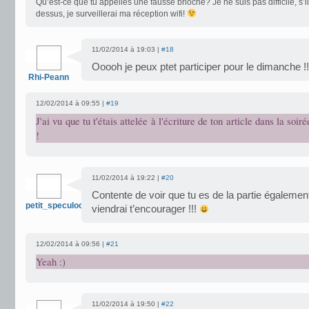
Qu’est-ce que tu appelles une fausse brioche? Je ne suis pas difficile, s’il
dessus, je surveillerai ma réception wifi!
11/02/2014 à 19:03 |
#18
Ooooh je peux ptet participer pour le dimanche !!
Rhi-Peann
12/02/2014 à 09:55 |
#19
J'ai vu que tu t'étais attelée à l'écriture de ton article dans la so
!
11/02/2014 à 19:22 |
#20
Contente de voir que tu es de la partie égaleme
petit_speculoos
viendrai t’encourager !!!
12/02/2014 à 09:56 |
#21
Yeah :)
11/02/2014 à 19:50 |
#22