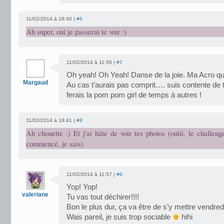
11/02/2014 à 18:40 |
#6
Ah super, oui je passerai te voir :)
11/02/2014 à 11:56 |
#7
Oh yeah! Oh Yeah! Danse de la joie. Ma Acro qui 
Margaud
Au cas t’aurais pas comprit…. suis contente de t
ferais la pom pom girl de temps à autres !
11/02/2014 à 18:41 |
#8
Ah chouette :) Et j'ai hâte de voir tes photos (ouiii, le challen
commencé, je sais)
11/02/2014 à 11:57 |
#9
Yop! Yop!
valeriane
Tu vas tout déchirer!!!!
Bon le plus dur, ça va être de s’y mettre vendred
Wais pareil, je suis trop sociable
hihi