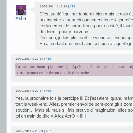
12/02/2014 à 12:10 |
#34
C’est un défi qui me tenterait bien mais je dois 
Maêlle
m’absenter le samedi quasiment toute la journée
certainement le samedi soir pour un ciné, il faudr
de dormir pour y parvenir.
Du coup, je fais plus soft : je viendrai t’encourag
En attendant une prochaine session à laquelle je
13/02/2014 à 22:54 |
#35
Tu as un beau planning :) Après n'hésites pas à nous rejo
participantes ne le feront que le dimanche.
14/02/2014 à 20:47 |
#36
Yes, la prochaine fois je participe !!! Et j’essaierai quand mê
tout le week-end. Allez, premier envoi de pom-pom girls zom
soutien… Mais si, mais si, fais preuve d’imagination, elles so
toi en train de dire « Allez AcrÖ » !!!!!
14/02/2014 à 23:03 |
#37