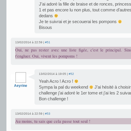
J’ai adoré la fille de braise et de ronces, princes
1 et pas encore lu non plus, tout comme d’autres 
dedans
Je te suivrai et je secouerai les pompons
Bisous
13/02/2014 à 22:59 |
#51
Oui, ne pas rester avec une liste figée, c'est le principal. Sin
t'engluer. Oui, vivent les pompoms !
13/02/2014 à 19:05 |
#52
Yeah Acro ! Acro !
Aeyrine
Sympa la pal du weekend
J’ai hésité à choisi
challenge j’ai adoré le 1er tome et j’ai les 2 sui
Bon challenge !
13/02/2014 à 22:59 |
#53
Au moins, tu sais que cela passe tout seul !