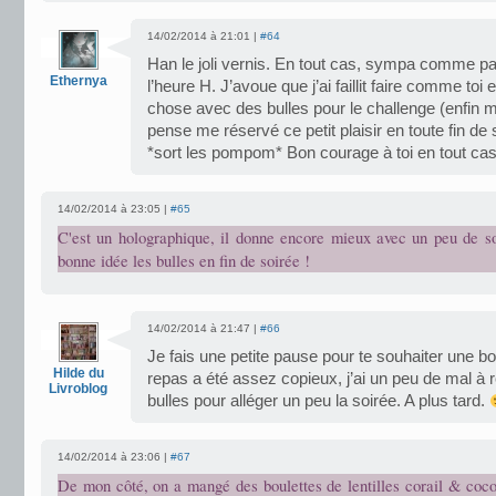
14/02/2014 à 21:01 |
#64
Han le joli vernis. En tout cas, sympa comme p
Ethernya
l’heure H. J’avoue que j’ai faillit faire comme t
chose avec des bulles pour le challenge (enfin 
pense me réservé ce petit plaisir en toute fin de 
*sort les pompom* Bon courage à toi en tout cas
14/02/2014 à 23:05 |
#65
C'est un holographique, il donne encore mieux avec un peu de sol
bonne idée les bulles en fin de soirée !
14/02/2014 à 21:47 |
#66
Je fais une petite pause pour te souhaiter une bo
Hilde du
repas a été assez copieux, j’ai un peu de mal à re
Livroblog
bulles pour alléger un peu la soirée. A plus tard.
14/02/2014 à 23:06 |
#67
De mon côté, on a mangé des boulettes de lentilles corail & coco