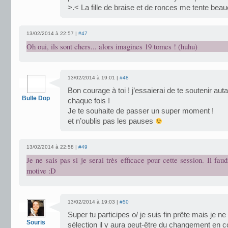
>.< La fille de braise et de ronces me tente beau
13/02/2014 à 22:57 |
#47
Oh oui, ils sont chers... alors imagines 19 tomes ! (huhu)
13/02/2014 à 19:01 |
#48
Bon courage à toi ! j’essaierai de te soutenir aut
Bulle Dop
chaque fois !
Je te souhaite de passer un super moment !
et n’oublis pas les pauses
13/02/2014 à 22:58 |
#49
Je ne sais pas si je serai très efficace pour cette session. Il fau
motive :D
13/02/2014 à 19:03 |
#50
Super tu participes o/ je suis fin prête mais je n
Souris
sélection il y aura peut-être du changement en c