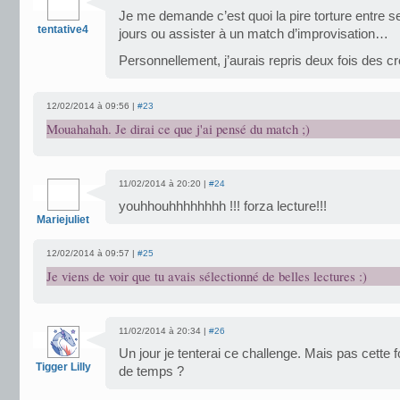
Je me demande c’est quoi la pire torture entre 
tentative4
jours ou assister à un match d’improvisation…
Personnellement, j’aurais repris deux fois des c
12/02/2014 à 09:56 |
#23
Mouahahah. Je dirai ce que j'ai pensé du match ;)
11/02/2014 à 20:20 |
#24
youhhouhhhhhhhh !!! forza lecture!!!
Mariejuliet
12/02/2014 à 09:57 |
#25
Je viens de voir que tu avais sélectionné de belles lectures :)
11/02/2014 à 20:34 |
#26
Un jour je tenterai ce challenge. Mais pas cette 
Tigger Lilly
de temps ?