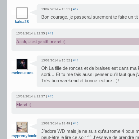
13/02/2014 à 13:51 |
#42
Bon courage, je passerai surement te faire un tit
kalea28
13/02/2014 à 22:55 |
#43
Aaah, c'est gentil, merci :)
13/02/2014 à 15:52 |
#44
Oh La fille de ronces et de braises est dans ma 
melcouettes
sorti… Et tu me fais aussi penser qu’il faut que
Très bon weekend et bonne lecture :-)!
13/02/2014 à 22:57 |
#45
Merci :)
13/02/2014 à 18:49 |
#46
J’adore WD mais je ne suis qu’au tome 4 pour ma 
myprettybooks
peut-être le lire ce soir ^^ J’essaye de prendre 