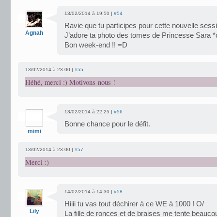
13/02/2014 à 19:50 |
#54
Ravie que tu participes pour cette nouvelle sess
Agnah
J’adore ta photo des tomes de Princesse Sara *
Bon week-end !! =D
13/02/2014 à 23:00 |
#55
Héhé, merci :) Motivons-nous !
13/02/2014 à 22:25 |
#56
Bonne chance pour le défit.
mimi
13/02/2014 à 23:00 |
#57
Merci :)
14/02/2014 à 14:30 |
#58
Hiiii tu vas tout déchirer à ce WE à 1000 ! O/
Lily
La fille de ronces et de braises me tente beauco