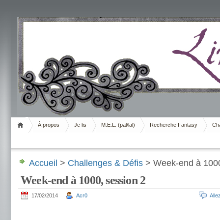
Livrement
À propos
Je lis
M.E.L. (pal/lal)
Recherche Fantasy
Cha
Accueil
>
Challenges & Défis
> Week-end à 1000
Week-end à 1000, session 2
17/02/2014
Acr0
All
.