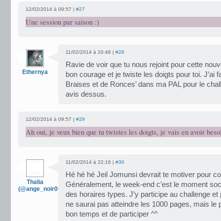
12/02/2014 à 09:57 |
#27
Une session par saison :)
11/02/2014 à 20:46 |
#28
Ravie de voir que tu nous rejoint pour cette nouv
Ethernya
bon courage et je twiste les doigts pour toi. J’ai fai
Braises et de Ronces’ dans ma PAL pour le challe
avis dessus.
12/02/2014 à 09:57 |
#29
Ah oui, je veux bien que tu twistes les doigts, je vais en avoir besoi
11/02/2014 à 22:16 |
#30
Hé hé hé Jeil Jomunsi devrait te motiver pour 
Thalia
Généralement, le week-end c’est le moment soc
(@ange_noir007)
des horaires types. J’y participe au challenge et 
ne saurai pas atteindre les 1000 pages, mais le 
bon temps et de participer ^^