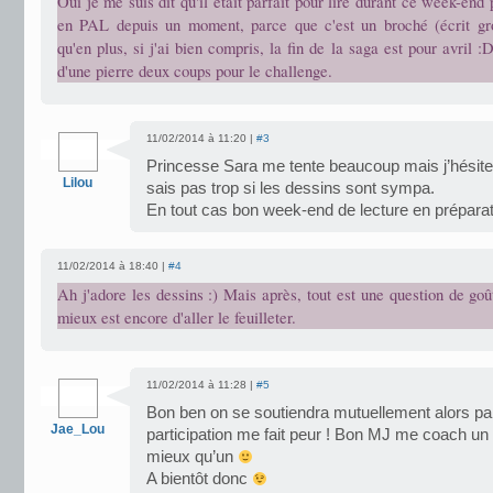
Oui je me suis dit qu'il était parfait pour lire durant ce week-end 
en PAL depuis un moment, parce que c'est un broché (écrit gr
qu'en plus, si j'ai bien compris, la fin de la saga est pour avril :
d'une pierre deux coups pour le challenge.
11/02/2014 à 11:20 |
#3
Princesse Sara me tente beaucoup mais j’hésite 
Lilou
sais pas trop si les dessins sont sympa.
En tout cas bon week-end de lecture en préparat
11/02/2014 à 18:40 |
#4
Ah j'adore les dessins :) Mais après, tout est une question de goût
mieux est encore d'aller le feuilleter.
11/02/2014 à 11:28 |
#5
Bon ben on se soutiendra mutuellement alors p
Jae_Lou
participation me fait peur ! Bon MJ me coach un
mieux qu’un
A bientôt donc