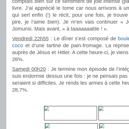
comptais bien sur ce sentiment de joie intense (p
livre. J’ai apprécié le tome car nous arrivons à un
qui sert enfin (!) le récit, pour une fois, je trouv
pire, je l’aime bien). Je m’en vais continuer « 
Jomunsi. Mais avant, « à taaaaaaable ! ».
Vendredi 22h55
: Le dîner s’est composé de
boule
coco
et d’une tartine de pain-fromage. La repr
auprès de Jésus et Hitler. A cette heure-ci, je viens 
26%.
Samedi 00h20
: Je termine mon épisode de l’inté
suis endormie dessus une fois : je ne pensais pas
seraient si difficiles. Je rends les armes à cette h
28,7%.
.