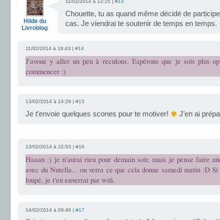
11/02/2014 à 12:25 |
#13
Chouette, tu as quand même décidé de participe
Hilde du
cas. Je viendrai te soutenir de temps en temps.
Livroblog
11/02/2014 à 18:43 |
#14
J'avoue y aller un peu à reculons. Espérons que je sois plus op
commencer :)
13/02/2014 à 14:29 |
#15
Je t’envoie quelques scones pour te motiver!
J’en ai prépa
13/02/2014 à 22:53 |
#16
Haaan :) je n'aurai rien pour demain soir, mais je pense faire u
avec du Nutella... on verra ce que cela donne samedi matin :D Si 
loupé, je t'en enverrai par wifi.
14/02/2014 à 09:46 |
#17