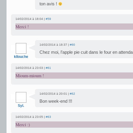
ton avis !
14/02/2014 à 18:04 |
#59
Merci !
14/02/2014 à 18:37 |
#60
Chez moi, l’apple pie cuit dans le four en attendan
kllouche
14/02/2014 à 23:03 |
#61
Mioum-mioum !
14/02/2014 à 20:01 |
#62
Bon week-end !!!
Syl.
14/02/2014 à 23:05 |
#63
Merci :)