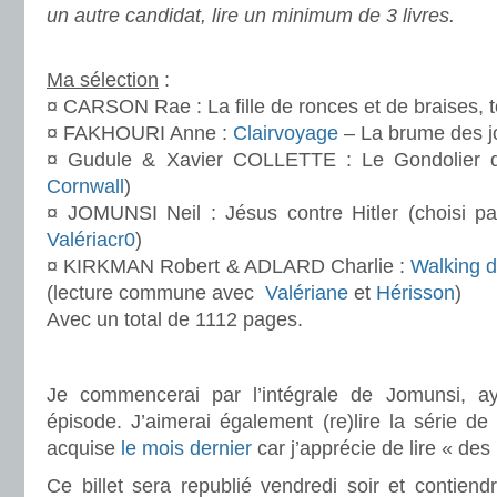
un autre candidat, lire un minimum de 3 livres.
.
Ma sélection
:
¤ CARSON Rae : La fille de ronces et de braises, 
¤ FAKHOURI Anne :
Clairvoyage
– La brume des j
¤ Gudule & Xavier COLLETTE : Le Gondolier 
Cornwall
)
¤ JOMUNSI Neil : Jésus contre Hitler (choisi p
Valériacr0
)
¤ KIRKMAN Robert & ADLARD Charlie :
Walking 
(lecture commune avec
Valériane
et
Hérisson
)
Avec un total de 1112 pages.
.
Je commencerai par l’intégrale de Jomunsi, ay
épisode. J’aimerai également (re)lire la série de
acquise
le mois dernier
car j’apprécie de lire « des
Ce billet sera republié vendredi soir et contiend