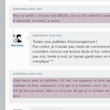
11/02/2014 à 18:41 |
#10
Non s'y mettre, c'est pas trop difficile, cela va être surtout le sa
le dimanche, en soirée, je pense.
11/02/2014 à 12:24 |
#11
Toutes mes paillettes d’encouragement !
Baroona
Par contre, je n’aurais pas choisi de commencer
considère comme une lecture facile et fun, même
pas mis, honte à moi), je l’aurais gardé pour u
compliqué ^^
11/02/2014 à 18:42 |
#12
Ahah merci pour tes paillettes :D Oui, ton argument se tient ma
continuer un livre commencé, c'est que tu le termines assez vite ;
fait du bien au moral. Mais ce n'est pas dit que je le termine ven
diras.