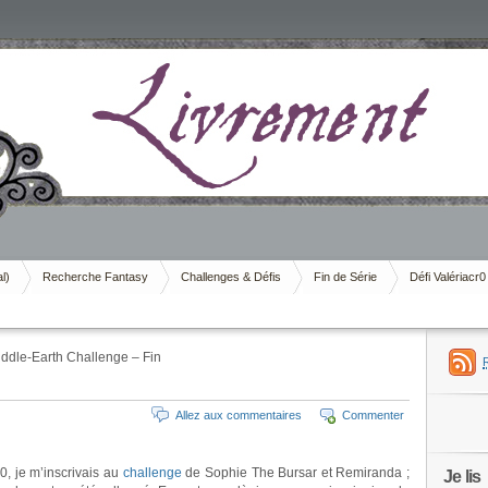
al)
Recherche Fantasy
Challenges & Défis
Fin de Série
Défi Valériacr0
ddle-Earth Challenge – Fin
Allez aux commentaires
Commenter
0, je m’inscrivais au
challenge
de Sophie The Bursar et Remiranda ;
Je lis