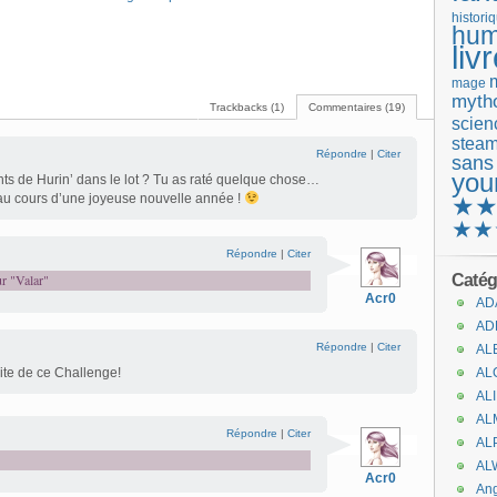
histori
hum
.
liv
mage
mytho
Trackbacks (1)
Commentaires (19)
scienc
stea
Répondre
|
Citer
sans
you
fants de Hurin’ dans le lot ? Tu as raté quelque chose…
e au cours d’une joyeuse nouvelle année !
★
★★
Répondre
|
Citer
Catég
ur "Valar"
Acr0
AD
AD
Répondre
|
Citer
AL
site de ce Challenge!
AL
AL
AL
Répondre
|
Citer
AL
AL
Acr0
An