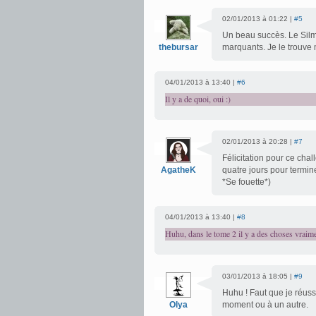
02/01/2013 à 01:22 |
#5
Un beau succès. Le Silma
thebursar
marquants. Je le trouv
04/01/2013 à 13:40 |
#6
Il y a de quoi, oui :)
02/01/2013 à 20:28 |
#7
Félicitation pour ce chall
AgatheK
quatre jours pour termin
*Se fouette*)
04/01/2013 à 13:40 |
#8
Huhu, dans le tome 2 il y a des choses vraim
03/01/2013 à 18:05 |
#9
Huhu ! Faut que je réussi
Olya
moment ou à un autre.