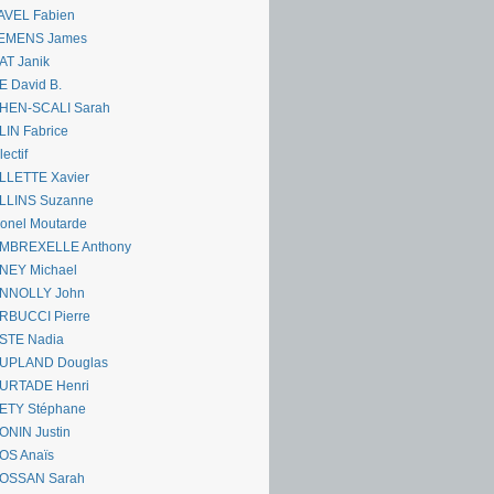
AVEL Fabien
EMENS James
AT Janik
 David B.
HEN-SCALI Sarah
IN Fabrice
lectif
LLETTE Xavier
LLINS Suzanne
onel Moutarde
MBREXELLE Anthony
NEY Michael
NNOLLY John
RBUCCI Pierre
STE Nadia
UPLAND Douglas
URTADE Henri
ETY Stéphane
ONIN Justin
OS Anaïs
OSSAN Sarah