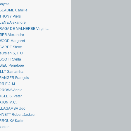
onyme
SEAUME Camille
THONY Piers
LENE Alexandre
RAGA DE MALHERBE Virginia
IER Alexandre
WOOD Margaret
GARDE Steve
eurs en S, T, U
GGOTT Stella
GIEU Pénélope
ILLY Samantha
RANGER François
RIE J. M.
RROWS Annie
GLE S. Peter
ATON M.C.
LLAGAMBA Ugo
NNETT Robert Jackson
RROUKA Karim
sseron