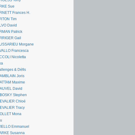
RGESS Tony
RKE Sue
RNETT Frances H.
RTON Tim
LVO David
RMAN Patrick
RRIGER Gail
USSARIEU Morgane
VALLO Francesca
COLI Nicoletta
ka
llenges & Défis
AMBLAIN Joris
ATTAM Maxime
AUVEL David
BOSKY Stephen
EVALIER Chloé
EVALIER Tracy
OLLET Mona
ou
VIELLO Emmanuel
ARKE Susanna