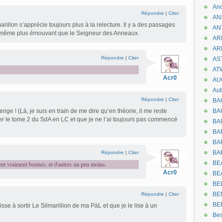
An
Répondre
|
Citer
AN
rillon s’apprécie toujours plus à la relecture. Il y a des passages
AN
e même plus émouvant que le Seigneur des Anneaux.
AR
AR
Répondre
|
Citer
AST
AT
Acr0
AU
Aut
Répondre
|
Citer
BA
enge ! (Là, je suis en train de me dire qu’en théorie, il me reste
BA
er le tome 2 du SdA en LC et que je ne l’ai toujours pas commencé
BA
BA
BAR
BA
Répondre
|
Citer
BEA
ent vraiment bonnes, et d'autres un peu moins.
Acr0
BE
BE
BE
Répondre
|
Citer
BE
sse à sortir Le Silmarillion de ma PàL et que je le lise à un
Be