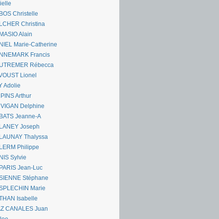
ielle
OS Christelle
LCHER Christina
MASIO Alain
IEL Marie-Catherine
NNEMARK Francis
UTREMER Rébecca
VOUST Lionel
 Adolie
PINS Arthur
 VIGAN Delphine
BATS Jeanne-A
LANEY Joseph
LAUNAY Thalyssa
LERM Philippe
IS Sylvie
PARIS Jean-Luc
SIENNE Stéphane
SPLECHIN Marie
THAN Isabelle
AZ CANALES Juan