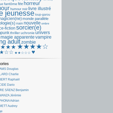
horreur
fantôme
fée
que
our
livre illustré
humour noir
re jeunesse
loup-garou
magicien(ne)
monde parallèle
nouvelle
logie(s)
nain
ombre
sorcier(e)
e-fiction
univers
mpunk
thriller
uchronie
 magie apparente
vampire
ng adult
zombie
★★★★☆
★★★★
♥
★☆☆
★★☆☆☆
ories
AMS Douglas
LARD Charlie
BERT Raphaël
CIDE Dario
IRE SÁENZ Benjamin
MANZA Jérémie
PHONA Adrian
WETT Audrey
ge