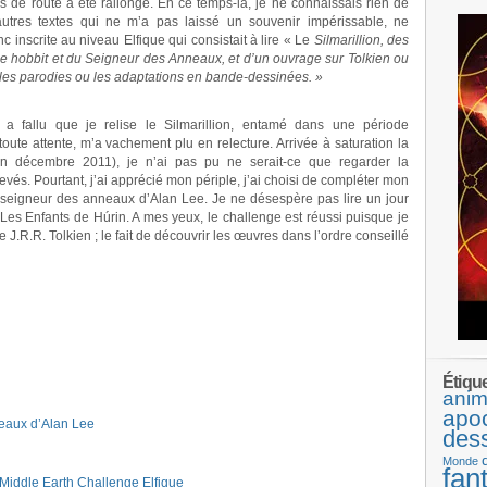
s de route a été rallongé. En ce temps-là, je ne connaissais rien de
 autres textes qui ne m’a pas laissé un souvenir impérissable, ne
c inscrite au niveau Elfique qui consistait à lire « Le
Silmarillion, des
le hobbit et du Seigneur des Anneaux, et d’un ouvrage sur Tolkien ou
 les parodies ou les adaptations en bande-dessinées. »
l a fallu que je relise le Silmarillion, entamé dans une période
oute attente, m’a vachement plu en relecture. Arrivée à saturation la
n décembre 2011), je n’ai pas pu ne serait-ce que regarder la
és. Pourtant, j’ai apprécié mon périple, j’ai choisi de compléter mon
 seigneur des anneaux d’Alan Lee. Je ne désespère pas lire un jour
Les Enfants de Húrin. A mes yeux, le challenge est réussi puisque je
e J.R.R. Tolkien ; le fait de découvrir les œuvres dans l’ordre conseillé
Étiqu
anim
apo
neaux d’Alan Lee
des
Monde
fan