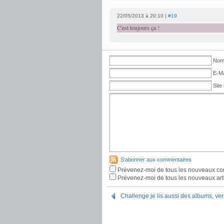
22/05/2013 à 20:10 |
#19
C'est toujours ça !
Nom 
E-Ma
Site 
S'abonner aux commentaires
Prévenez-moi de tous les nouveaux co
Prévenez-moi de tous les nouveaux arti
Challenge je lis aussi des albums, ve