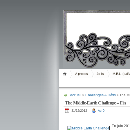
Livrement
À propos
Je lis
M.E.L. (pal/l
Accueil
>
Challenges & Défis
> The Mi
The Middle-Earth Challenge – Fin
31/12/2012
Acr0
.
En juin 201