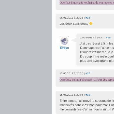
Que faut-il que je te souhaite, du courage ou
06/01/2013 à 22:25 |
#15
Les deux sans doute
14/05/2013 à 10:41 |
#16
J’ai pas réussi à finir 
Eirilys
Dommage car j’aime beauc
Il faudra vraiment que j
Du coup il me reste quel
plus tard avec grand plai
15/05/2013 à 20:20 |
#17
Overdose de mon côté aussi... Peut-être repren
15/05/2013 à 22:04 |
#18
Entre temps, j’ai trouvé le courage de l
inachevés donc c’est bon pour moi. Par 
me contenterais d’un mini-avis sur un