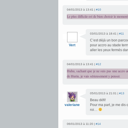
04/01/2013 à 13:41 |
#10
Le plus difficile est de bien choisir le moment
03/01/2013 à 18:41 |
#11
C’est déjà un bon parcour
Vert
pour accro au stade termi
aller les yeux fermés dan
04/01/2013 à 13:41 |
#12
Huhu, sachant que je ne suis pas une accro au
de Hurin, je vais sérieusement y penser.
05/01/2013 à 21:01 |
#13
Beau défi!
valeriane
Pour ma part, je me dis q
roi…
06/01/2013 à 11:20 |
#14