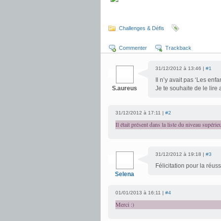
Challenges & Défis
Commenter
Trackback
31/12/2012 à 13:46 |
#1
Il n’y avait pas ‘Les en
S.aureus
Je te souhaite de le lir
31/12/2012 à 17:11 |
#2
Il était présent dans la liste du niveau supérie
31/12/2012 à 19:18 |
#3
Félicitation pour la réus
Selena
01/01/2013 à 16:11 |
#4
Merci :)