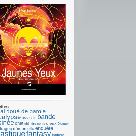
ettes
al doué de parole
bande
calypse
assassin
sinée
chat
dieux
chimère
conte
Disque-
enquête
dragon
démon
elfe
tastique
fantasy
fantasy