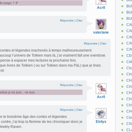
BU
 du temps ? :P
BU
Acr0
BU
BU
Répondre
|
Citer
CA
CA
valeriane
CA
CA
Répondre
|
Citer
CA
les contes et légendes inachevés à temps malheureusement.
oup l’univers de Tolkien mais là, j’ai vraiment fait une overdose.
CEC
e pense à espacer mes lectures la prochaine fois.
Cé
que livres de Tolkien ( ou sur Tolkien dans ma PàL) que je lirais
Cha
sir.
CH
CH
Répondre
|
Citer
CH
drai-je un jour... ou non.
CH
Acr0
CH
CH
Répondre
|
Citer
CH
ire le troisième âge des contes et légendes
Ci
contre, j’ai trop la flemme de les chroniquer donc je
Eirilys
CI
 Weekly-Raven.
CL