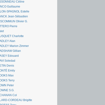
SSONNEAU Céline
ANCO Guillaume
LLON-SPAGNOL Estelle
ANCK Jean-Sébastien
ISCOMMUN Olivier G.
TTERO Pierre
let
USQUET Charlotte
ADLEY Alan
ADLEY Marion Zimmer
ADSHAW Gillian
ASEY Edouard
AVI Soledad
ETIN Denis
ONTË Emily
OOKS Max
OOKS Terry
OWN Peter
OWNE S.G.
CHANAN Col
LARD-CORDEAU Brigitte