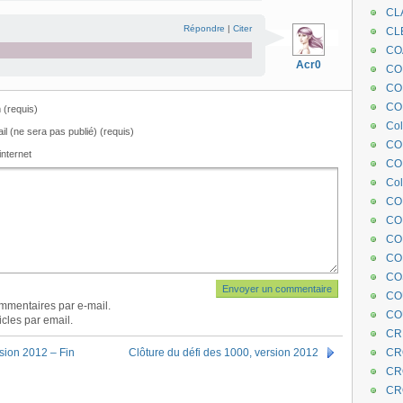
CL
Répondre
|
Citer
CL
CO
Acr0
COE
CO
COL
(requis)
Col
il (ne sera pas publié) (requis)
CO
internet
CO
Col
CO
CO
CO
CO
CO
CO
mmentaires par e-mail.
CO
cles par email.
CR
rsion 2012 – Fin
Clôture du défi des 1000, version 2012
CR
CR
CR