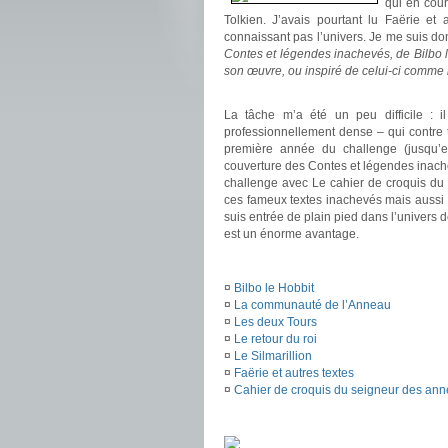
qui en cour
Tolkien. J’avais pourtant lu Faërie et
connaissant pas l’univers. Je me suis don
Contes et légendes inachevés, de Bilbo 
son œuvre, ou inspiré de celui-ci comme
.
La tâche m’a été un peu difficile : i
professionnellement dense – qui contre t
première année du challenge (jusqu’e
couverture des Contes et légendes inachev
challenge avec Le cahier de croquis du
ces fameux textes inachevés mais aussi 
suis entrée de plain pied dans l’univers d
est un énorme avantage.
.
¤
Bilbo le Hobbit
¤
La communauté de l’Anneau
¤
Les deux Tours
¤
Le retour du roi
¤
Le Silmarillion
¤
Faërie et autres textes
¤
Cahier de croquis du seigneur des an
.