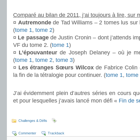
.
Comparé au bilan de 2011, j’ai toujours à lire, sur
¤
Autremonde
de Tad Williams – 2 tomes lus sur
(
tome 1
,
tome 2
)
¤
Le passage
de Justin Cronin – dont j’attends im
VF du tome 2. (
tome 1
)
¤
L’épouvanteur
de Joseph Delaney – où je me 
(
tome 1
,
tome 2
,
tome 3
)
¤
Les étranges Sœurs Wilcox
de Fabrice Colin –
la fin de la tétralogie pour continuer. (
tome 1
,
tome
.
J’ai évidemment plein d’autres séries en cours que
et pour lesquelles j’avais lancé mon défi «
Fin de s
.
Challenges & Défis
Commenter
Trackback