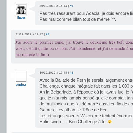
30/12/2012 à 15:14 |
#1
Pas très rassurant pour Acacia, je dois encore lir
Iluze
Pas mal comme bilan tout de même ^^.
31/12/2012 à 17:12 |
#2
J'ai adoré le premier tome, j'ai trouvé le deuxième très bof, don
volet, c'était quitte ou double. J'ai abandonné, et j'ai demandé à u
me raconte la fin ;)
30/12/2012 à 17:45 |
#3
Avec la Ballade de Pern je serais largement ent
endea
Challenge, chaque intégrale fait dans les 1 000 p
Ah la Belgariade, à l’époque où je l’avais lue, je 
que je n’aurais jamais pensé qu’elle comptait tan
de multilogies que j’ai démarré aussi en fin de
Games, Leviathan, le Trône de Fer.
Les étranges soeurs Wilcox me tentent énormém
Enfin sinon …. Bon Challenge à toi