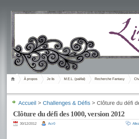
Livrement
À propos
Je lis
M.E.L. (pal/lal)
Recherche Fantasy
Cha
Accueil
>
Challenges & Défis
> Clôture du défi d
Clôture du défi des 1000, version 2012
30/12/2012
Acr0
All
.