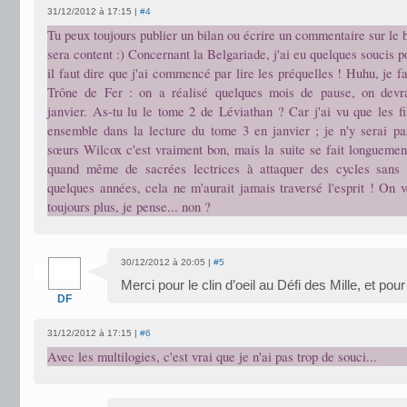
31/12/2012 à 17:15 |
#4
Tu peux toujours publier un bilan ou écrire un commentaire sur le b
sera content :) Concernant la Belgariade, j'ai eu quelques soucis po
il faut dire que j'ai commencé par lire les préquelles ! Huhu, je f
Trône de Fer : on a réalisé quelques mois de pause, on devra
janvier. As-tu lu le tome 2 de Léviathan ? Car j'ai vu que les fi
ensemble dans la lecture du tome 3 en janvier ; je n'y serai p
sœurs Wilcox c'est vraiment bon, mais la suite se fait longuemen
quand même de sacrées lectrices à attaquer des cycles sans l
quelques années, cela ne m'aurait jamais traversé l'esprit ! On 
toujours plus, je pense... non ?
30/12/2012 à 20:05 |
#5
Merci pour le clin d’oeil au Défi des Mille, et pour 
DF
31/12/2012 à 17:15 |
#6
Avec les multilogies, c'est vrai que je n'ai pas trop de souci...