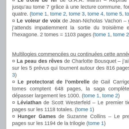
¤
Le trône de fer
de G.R.R. Martin – Reprise 
jusqu’au tome 7 grâce à une lecture commune, f
quatre. (
tome 1
,
tome 2
,
tome 3
,
tome 4
,
tome 5
,
t
¤
Le voleur de voix
de Jean-Nicholas Vachon – 
j’attends impatiemment la sortie du troisième 
l’hexagone. 2 tomes = 1103 pages (
tome 1
,
tome 2
.
Multilogies commencées ou continuées cette année
¤
La peau des rêves
de Charlotte Bousquet – j’ai
sur les 5 prévus qui tournent autour des 816 pages
3
)
¤
Le protectorat de l’ombrelle
de Gail Carrig
tomes comptent 648 pages, la saga complèt
dépasser largement les 1000. (
tome 1
,
tome 2
)
¤
Léviathan
de Scott Westerfeld – Le premier t
pages sur les 1118 totales. (
tome 1
)
¤
Hunger Games
de Suzanne Collins – Le pre
pages sur les 1194 de la trilogie (
tome 1
)