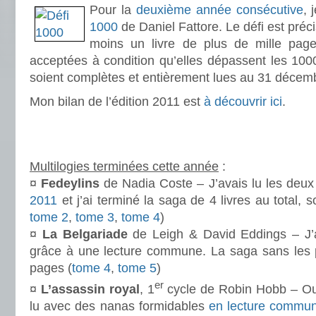
Pour la
deuxième année consécutive
, 
1000
de Daniel Fattore. Le défi est préci
moins un livre de plus de mille page
acceptées à condition qu’elles dépassent les 1000
soient complètes et entièrement lues au 31 décem
Mon bilan de l’édition 2011 est
à découvrir ici
.
.
.
Multilogies terminées cette année
:
¤
Fedeylins
de Nadia Coste – J’avais lu les deu
2011
et j’ai terminé la saga de 4 livres au total, s
tome 2
,
tome 3
,
tome 4
)
¤
La Belgariade
de Leigh & David Eddings – J’a
grâce à une lecture commune. La saga sans les 
pages (
tome 4
,
tome 5
)
er
¤
L’assassin royal
, 1
cycle de Robin Hobb – Ou
lu avec des nanas formidables
en lecture commu