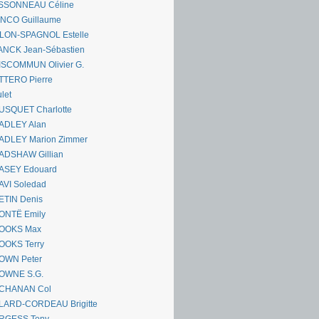
SSONNEAU Céline
ANCO Guillaume
LLON-SPAGNOL Estelle
ANCK Jean-Sébastien
ISCOMMUN Olivier G.
TTERO Pierre
let
USQUET Charlotte
ADLEY Alan
ADLEY Marion Zimmer
ADSHAW Gillian
ASEY Edouard
AVI Soledad
ETIN Denis
ONTË Emily
OOKS Max
OOKS Terry
OWN Peter
OWNE S.G.
CHANAN Col
LARD-CORDEAU Brigitte