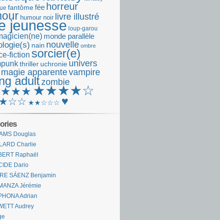
horreur
fantôme
fée
que
our
livre illustré
humour noir
re jeunesse
loup-garou
magicien(ne)
monde parallèle
nouvelle
logie(s)
nain
ombre
sorcier(e)
e-fiction
univers
mpunk
thriller
uchronie
 magie apparente
vampire
ng adult
zombie
★★★★☆
★★★★
♥
★☆☆
★★☆☆☆
ories
AMS Douglas
LARD Charlie
BERT Raphaël
CIDE Dario
IRE SÁENZ Benjamin
MANZA Jérémie
PHONA Adrian
WETT Audrey
ge