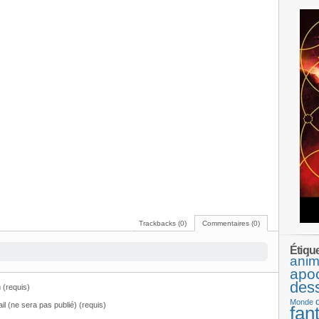
Trackbacks (0)
Commentaires (0)
Étiqu
anim
apo
des
(requis)
Monde
il (ne sera pas publié) (requis)
fan