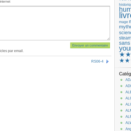
internet
histori
hum
liv
mage
mytho
scienc
stea
sans
you
cles par email.
★
★★
RS06-4
Catég
AD
AD
AL
AL
AL
AL
AL
AL
An