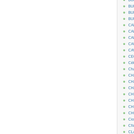
BU
BU
BU
BU
CA
CA
CA
CA
CA
CEC
Cé
Cha
CH
CH
CH
CH
CH
CH
CH
Ci
CI
CL