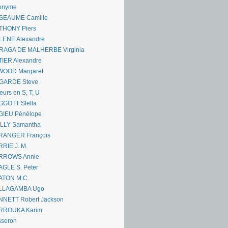
onyme
SEAUME Camille
THONY Piers
LENE Alexandre
RAGA DE MALHERBE Virginia
IER Alexandre
WOOD Margaret
GARDE Steve
eurs en S, T, U
GGOTT Stella
GIEU Pénélope
ILLY Samantha
RANGER François
RIE J. M.
RROWS Annie
GLE S. Peter
ATON M.C.
LLAGAMBA Ugo
NNETT Robert Jackson
RROUKA Karim
sseron