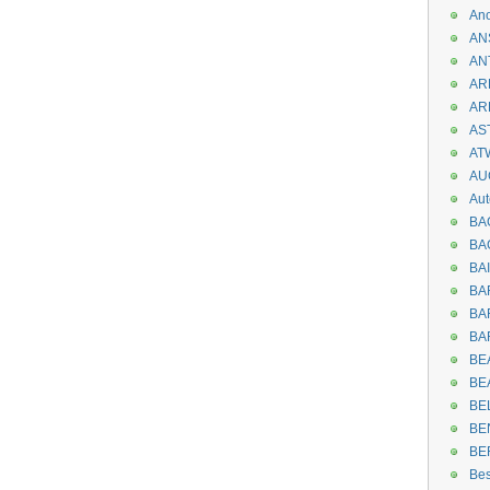
An
AN
AN
AR
AR
AST
AT
AU
Aut
BA
BA
BA
BA
BAR
BA
BEA
BE
BE
BE
BE
Be