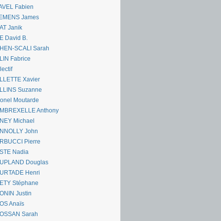
AVEL Fabien
EMENS James
AT Janik
 David B.
HEN-SCALI Sarah
IN Fabrice
lectif
LLETTE Xavier
LLINS Suzanne
onel Moutarde
MBREXELLE Anthony
NEY Michael
NNOLLY John
RBUCCI Pierre
STE Nadia
UPLAND Douglas
URTADE Henri
ETY Stéphane
ONIN Justin
OS Anaïs
OSSAN Sarah