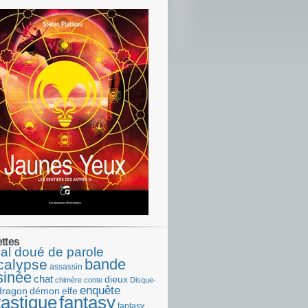
ettes
al doué de parole
bande
calypse
assassin
sinée
chat
dieux
chimère
conte
Disque-
enquête
dragon
démon
elfe
tastique
fantasy
fantasy