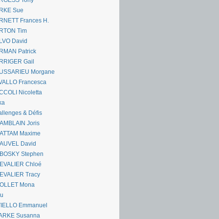
RGESS Tony
RKE Sue
RNETT Frances H.
RTON Tim
LVO David
RMAN Patrick
RRIGER Gail
USSARIEU Morgane
VALLO Francesca
COLI Nicoletta
ka
llenges & Défis
AMBLAIN Joris
ATTAM Maxime
AUVEL David
BOSKY Stephen
EVALIER Chloé
EVALIER Tracy
OLLET Mona
ou
VIELLO Emmanuel
ARKE Susanna