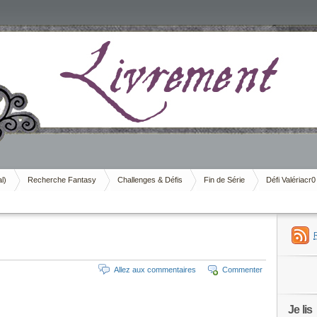
al)
Recherche Fantasy
Challenges & Défis
Fin de Série
Défi Valériacr0
Allez aux commentaires
Commenter
Je lis