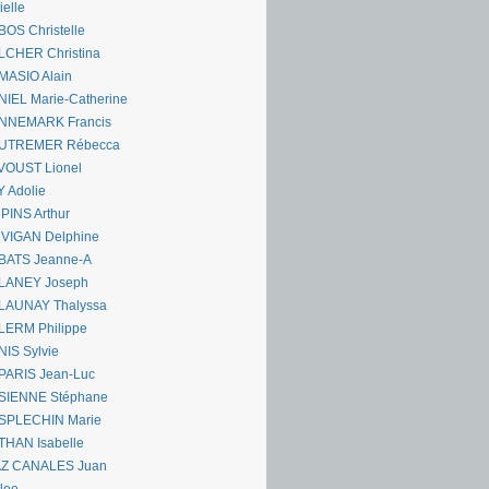
ielle
OS Christelle
LCHER Christina
MASIO Alain
IEL Marie-Catherine
NNEMARK Francis
UTREMER Rébecca
VOUST Lionel
 Adolie
PINS Arthur
 VIGAN Delphine
BATS Jeanne-A
LANEY Joseph
LAUNAY Thalyssa
LERM Philippe
IS Sylvie
PARIS Jean-Luc
SIENNE Stéphane
SPLECHIN Marie
THAN Isabelle
AZ CANALES Juan