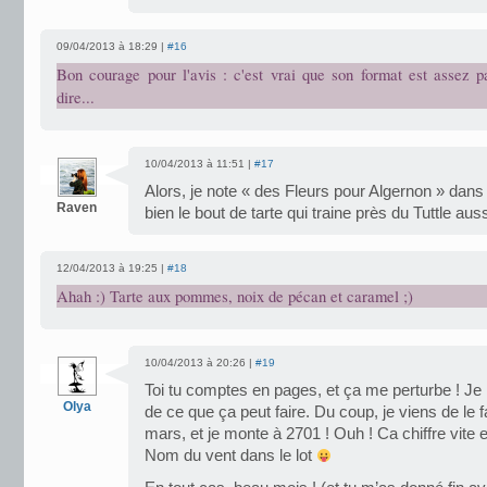
09/04/2013 à 18:29 |
#16
Bon courage pour l'avis : c'est vrai que son format est assez par
dire...
10/04/2013 à 11:51 |
#17
Alors, je note « des Fleurs pour Algernon » dans m
Raven
bien le bout de tarte qui traine près du Tuttle au
12/04/2013 à 19:25 |
#18
Ahah :) Tarte aux pommes, noix de pécan et caramel ;)
10/04/2013 à 20:26 |
#19
Toi tu comptes en pages, et ça me perturbe ! J
Olya
de ce que ça peut faire. Du coup, je viens de le
mars, et je monte à 2701 ! Ouh ! Ca chiffre vite
Nom du vent dans le lot