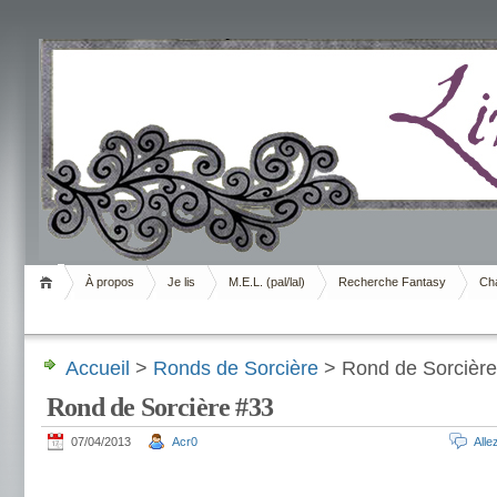
Livrement
À propos
Je lis
M.E.L. (pal/lal)
Recherche Fantasy
Cha
Accueil
>
Ronds de Sorcière
> Rond de Sorcière
Rond de Sorcière #33
07/04/2013
Acr0
All
.