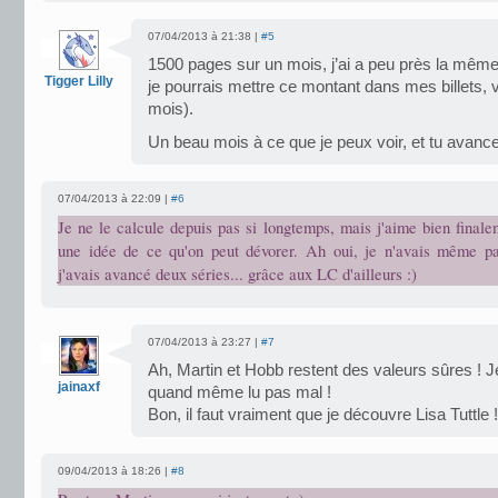
07/04/2013 à 21:38 |
#5
1500 pages sur un mois, j’ai a peu près la même
Tigger Lilly
je pourrais mettre ce montant dans mes billets, 
mois).
Un beau mois à ce que je peux voir, et tu avanc
07/04/2013 à 22:09 |
#6
Je ne le calcule depuis pas si longtemps, mais j'aime bien final
une idée de ce qu'on peut dévorer. Ah oui, je n'avais même p
j'avais avancé deux séries... grâce aux LC d'ailleurs :)
07/04/2013 à 23:27 |
#7
Ah, Martin et Hobb restent des valeurs sûres ! J
jainaxf
quand même lu pas mal !
Bon, il faut vraiment que je découvre Lisa Tuttle !
09/04/2013 à 18:26 |
#8