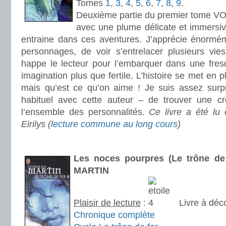
Tomes
1
,
3
,
4
,
5
,
6
,
7
,
8
,
9
.
Deuxième partie du premier tome VO, 
avec une plume délicate et immers
entraine dans ces aventures. J’apprécie énormém
personnages, de voir s’entrelacer plusieurs vie
happe le lecteur pour l’embarquer dans une fre
imagination plus que fertile. L’histoire se met en 
mais qu’est ce qu’on aime ! Je suis assez surpri
habituel avec cette auteur – de trouver une créd
l’ensemble des personnalités.
Ce livre a été lu
Eirilys (
lecture commune au long cours
)
.
Les noces pourpres (Le trône de 
MARTIN
Plaisir de lecture
:
Livre à déco
Chronique complète