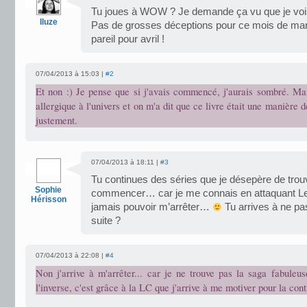
Tu joues à WOW ? Je demande ça vu que je vois 
Iluze
Pas de grosses déceptions pour ce mois de mar
pareil pour avril !
07/04/2013 à 15:03 |
#2
Et non :) Je pense que si j'avais commencé, j'aurais sombré. Mai
allergique à l'univers et on m'a dit que ce livre était une manière 
justement.
07/04/2013 à 18:11 |
#3
Tu continues des séries que je désepère de trou
Sophie
commencer… car je me connais en attaquant Le t
Hérisson
jamais pouvoir m’arrêter…
Tu arrives à ne pas 
suite ?
07/04/2013 à 22:08 |
#4
Non j'arrive à m'arrêter... car je ne trouve pas la saga fabuleu
l'inverse, c'est grâce à la LC que j'arrive à me motiver pour la cont