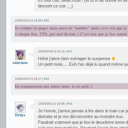
En tout cas, beau mois ! (et tu m’as donné fin avec
dessert ce soir ._.)
12/04/2013 à 19:26 |
#20
Je compte en pages mais aussi en "nombre" mais c'est vrai que je n
à chaque fois. 2701, pas mal du tout :) C'est rare que je lise autant 
10/04/2013 à 21:13 |
#21
Héhé j’aime bien ménager le suspense
valeriane
Un petit mois…. Euh t’as déjà lu quand même 
12/04/2013 à 19:27 |
#22
En comparaison aux autres mois, il est petit ;)
13/05/2013 à 18:45 |
#23
Je t’envie, j’arrive jamais à lire dans le train car
Eirilys
distraite et je me déconcentre au moindre truc.
Faudrait vraiment que je lise le deuxième tome