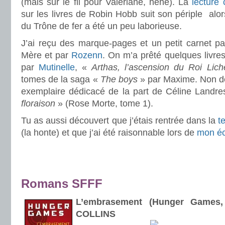
(mais sur le fil pour Valériane, héhé). La
lecture
sur les livres de Robin Hobb suit son périple alor
du Trône de fer a été un peu laborieuse.
.
J’ai reçu des marque-pages et un petit carnet p
Mère et par
Rozenn
. On m’a prêté quelques livre
par
Mutinelle
, «
Arthas, l’ascension du Roi Lich
tomes de la saga «
The boys
» par Maxime. Non de
exemplaire dédicacé de la part de Céline Landr
floraison
» (Rose Morte, tome 1).
Tu as aussi découvert que j’étais rentrée dans la
t
(la honte) et que j’ai été raisonnable lors de
mon é
.
.
.
Romans SFFF
.
L’embrasement (Hunger Games
COLLINS