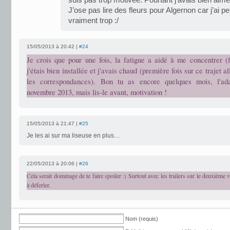
suis pas trop motivée. Pourtant j’avais bien aimé
J’ose pas lire des fleurs pour Algernon car j’ai 
vraiment trop :/
15/05/2013 à 20:42 |
#24
Je crois que pour une fois, la fatigue a aidé à me concentrer (f
j'étais bien installée et j'avais chaud (première fois sur ce trajet a
les correspondances). Bon tu as encore quelques mois, l'ada
novembre 2013, mais lis-le avant, motivation !
15/05/2013 à 21:47 |
#25
Je les ai sur ma liseuse en plus…
22/05/2013 à 20:06 |
#26
Cela serait dommage de te faire spoiler :) Surtout avec les trailers sur le deuxième
à déferler.
Nom (requis)