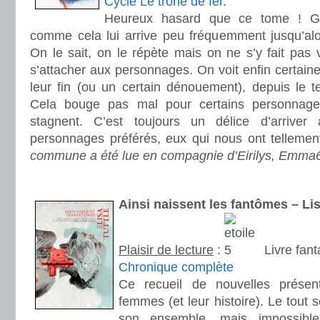
Cycle Le trône de fer
.
Heureux hasard que ce tome ! G.
comme cela lui arrive peu fréquemment jusqu’alor
On le sait, on le répète mais on ne s’y fait pas v
s’attacher aux personnages. On voit enfin certaine
leur fin (ou un certain dénouement), depuis le t
Cela bouge pas mal pour certains personnage
stagnent. C’est toujours un délice d’arrive
personnages préférés, eux qui nous ont tellem
commune a été lue en compagnie d’Eirilys, Emma6
.
Ainsi naissent les fantômes – L
Plaisir de lecture
:
Livre fan
Chronique complète
Ce recueil de nouvelles présen
femmes (et leur histoire). Le tout
son ensemble, mais impossible 