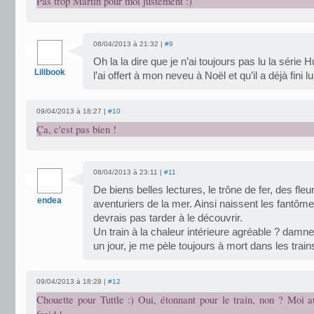
Pas trop Martin pour moi justement :)
08/04/2013 à 21:32 |
#9
Oh la la dire que je n’ai toujours pas lu la sér
Lilibook
l’ai offert à mon neveu à Noël et qu’il a déjà fini
09/04/2013 à 18:27 |
#10
Ça, c'est pas bien !
08/04/2013 à 23:11 |
#11
De biens belles lectures, le trône de fer, des fleu
endea
aventuriers de la mer. Ainsi naissent les fantôm
devrais pas tarder à le découvrir.
Un train à la chaleur intérieure agréable ? damne
un jour, je me pèle toujours à mort dans les train
09/04/2013 à 18:28 |
#12
Chouette pour Tuttle :) Oui, étonnant pour le train, non ? Moi au