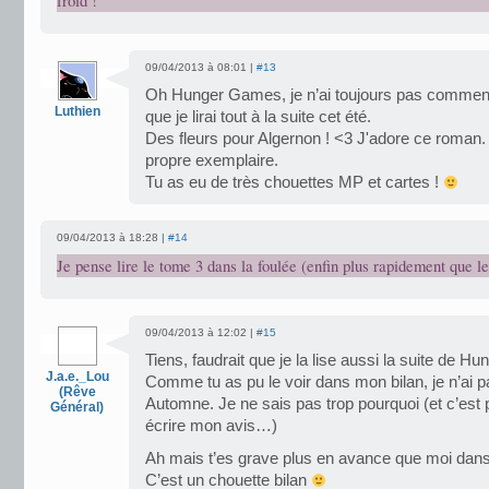
froid !
09/04/2013 à 08:01 |
#13
Oh Hunger Games, je n’ai toujours pas commenc
Luthien
que je lirai tout à la suite cet été.
Des fleurs pour Algernon ! <3 J'adore ce roman. 
propre exemplaire.
Tu as eu de très chouettes MP et cartes !
09/04/2013 à 18:28 |
#14
Je pense lire le tome 3 dans la foulée (enfin plus rapidement que l
09/04/2013 à 12:02 |
#15
Tiens, faudrait que je la lise aussi la suite de
J.a.e._Lou
Comme tu as pu le voir dans mon bilan, je n’ai p
(Rêve
Automne. Je ne sais pas trop pourquoi (et c’est 
Général)
écrire mon avis…)
Ah mais t’es grave plus en avance que moi dans
C’est un chouette bilan