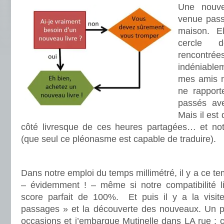
Une nouve
venue pass
maison. El
cercle 
rencontré
indéniabl
mes amis ma
ne rapport
passés ave
Mais il est
côté livresque de ces heures partagées… et not
(que seul ce pléonasme est capable de traduire).
.
Dans notre emploi du temps millimétré, il y a ce te
– évidemment ! – même si notre compatibilité lit
score parfait de 100%. Et puis il y a la visit
passages » et la découverte des nouveaux. Un pet
occasions et j’embarque Mutinelle dans LA rue ; 