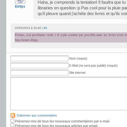
Haha, je comprends la tentation! Il faudra que tu
Eirilys
librairies en question :p Pas cool pour la pluie par
qu’il pleuve quand j’achète des livres et qu’ils so
15/05/2013 à 20:40 |
#9
Promis, à ta prochaine visite :) Il a plu comme pas possible mais les livres n'ont ri
bien fermé oblige.
Nom (requis)
E-Mail (ne sera pas publié) (requis)
Site internet
S'abonner aux commentaires
Prévenez-moi de tous les nouveaux commentaires par e-mail.
Prévenez-moi de tous les nouveaux articles par email.