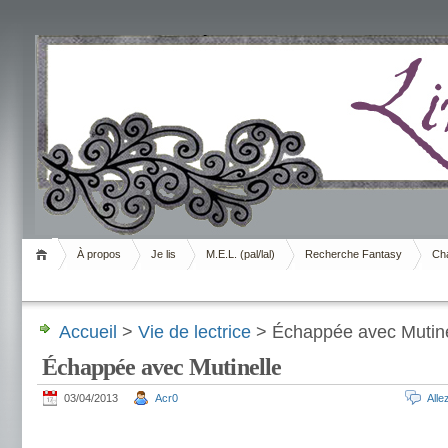
Livrement
À propos
Je lis
M.E.L. (pal/lal)
Recherche Fantasy
Cha
Accueil
>
Vie de lectrice
> Échappée avec Mutine
Échappée avec Mutinelle
03/04/2013
Acr0
All
.