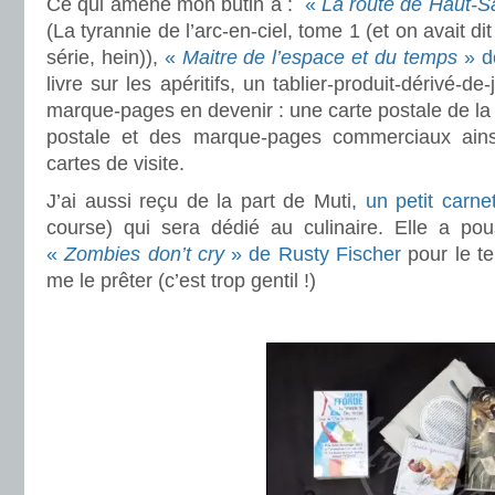
Ce qui amène mon butin à :
«
La route de Haut-S
(La tyrannie de l’arc-en-ciel, tome 1 (et on avait d
série, hein)),
«
Maitre de l’espace et du temps
» d
livre sur les apéritifs, un tablier-produit-dérivé-de-
marque-pages en devenir : une carte postale de la 
postale et des marque-pages commerciaux ains
cartes de visite.
J’ai aussi reçu de la part de Muti,
un petit carne
course) qui sera dédié au culinaire. Elle a pous
«
Zombies don’t cry
» de Rusty Fischer
pour le te
me le prêter (c’est trop gentil !)
.