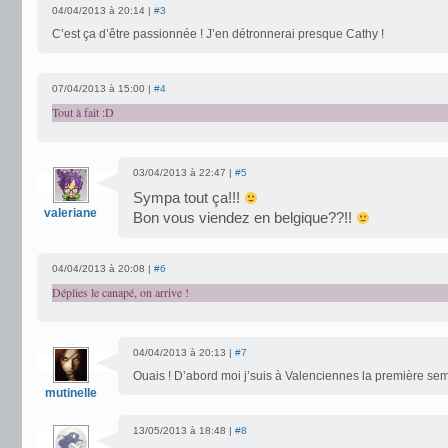
04/04/2013 à 20:14 |
#3
C’est ça d’être passionnée ! J’en détronnerai presque Cathy !
07/04/2013 à 15:00 |
#4
Tout à fait :D
03/04/2013 à 22:47 |
#5
Sympa tout ça!!!
valeriane
Bon vous viendez en belgique??!!
04/04/2013 à 20:08 |
#6
Déplies le canapé, on arrive !
04/04/2013 à 20:13 |
#7
Ouais ! D’abord moi j’suis à Valenciennes la première sema
mutinelle
13/05/2013 à 18:48 |
#8