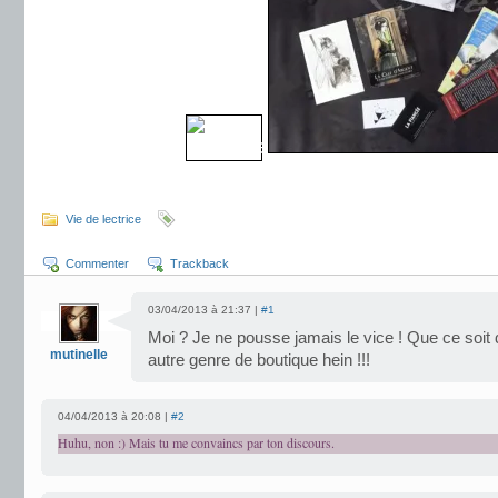
.
Vie de lectrice
Commenter
Trackback
03/04/2013 à 21:37 |
#1
Moi ? Je ne pousse jamais le vice ! Que ce soit d
mutinelle
autre genre de boutique hein !!!
04/04/2013 à 20:08 |
#2
Huhu, non :) Mais tu me convaincs par ton discours.