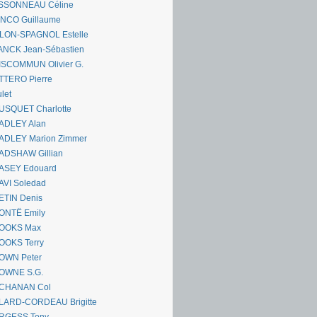
SSONNEAU Céline
ANCO Guillaume
LLON-SPAGNOL Estelle
ANCK Jean-Sébastien
ISCOMMUN Olivier G.
TTERO Pierre
let
USQUET Charlotte
ADLEY Alan
ADLEY Marion Zimmer
ADSHAW Gillian
ASEY Edouard
AVI Soledad
ETIN Denis
ONTË Emily
OOKS Max
OOKS Terry
OWN Peter
OWNE S.G.
CHANAN Col
LARD-CORDEAU Brigitte