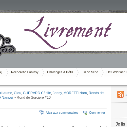
al)
Recherche Fantasy
Challenges & Défis
Fin de Série
Défi Valériacr0
illaume
,
Ciou
,
GUERARD Cécile
,
Jenny
,
MORETTI Nora
,
Ronds de
 Nanpeï
> Rond de Sorcière #10
Allez aux commentaires
Commenter
Je lis