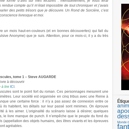
lle forme d’avis sur mes lectures : mensuellement, je vous ferai
is rendue compte qu’il m’était impossible de tout chroniquer et j’avais
parler des petits trésors que je découvre. Un Rond de Sorcière, c’est
onscience livresque et moi.
re un mois haut-en-couleurs (et en bonnes découvertes) qui fait du
ive Anonyme) que je suis. Attention, pour ce mois-ci, il y a du très
uscules, tome 1 – Steve AUGARDE
ivre à découvrir
à lire
ICI
.
scules sont le point fort du roman. Ces personnages mesurent une
imètres. Leur société est organisée en cinq tribus avec une Reine à
Étiqu
manque une certaine force : il n’y a pas assez de connexion entre ce
anim
où ils habitent, les détails sur leur passé sont minimes. On éprouve
apo
lté à les aimer. L’originalité du scénario laisse à désirer, quelques
des
, le livre manque de punch. Il n’empêche que le peuple du fond du
ls (appellation des objets humains, des êtres vivants et les épreuves
Monde
fan
ont agréables.