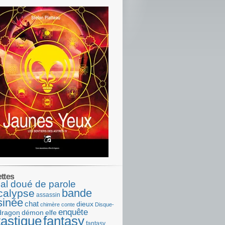
ettes
al doué de parole
bande
calypse
assassin
sinée
chat
dieux
chimère
conte
Disque-
enquête
dragon
démon
elfe
tastique
fantasy
fantasy