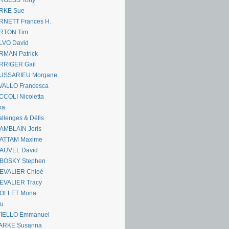
RGESS Tony
RKE Sue
RNETT Frances H.
RTON Tim
LVO David
RMAN Patrick
RRIGER Gail
USSARIEU Morgane
VALLO Francesca
COLI Nicoletta
ka
llenges & Défis
AMBLAIN Joris
ATTAM Maxime
AUVEL David
BOSKY Stephen
EVALIER Chloé
EVALIER Tracy
OLLET Mona
ou
VIELLO Emmanuel
ARKE Susanna