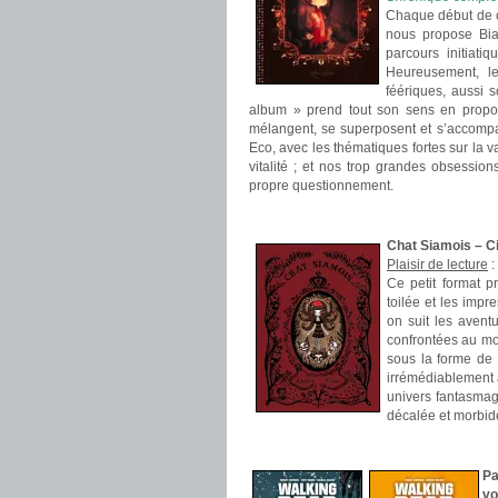
Chaque début de ch
nous propose Bia
parcours initiati
Heureusement, le
féériques, aussi 
album » prend tout son sens en proposan
mélangent, se superposent et s’accompag
Eco, avec les thématiques fortes sur la val
vitalité ; et nos trop grandes obsessi
propre questionnement.
.
Chat Siamois – 
Plaisir de lecture
:
Ce petit format p
toilée et les impr
on suit les avent
confrontées au mo
sous la forme de 
irrémédiablement
univers fantasmago
décalée et morbide
.
Pa
vo