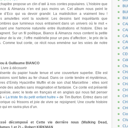
BU
apitre propose un clin d’œil à nos contes populaires. L’histoire que
BU
nco & Almanza n’en est pas moins un. Cet album nous peint le
BU
que d’Eco qui va devoir grandir. La malédiction a vraiment lieu !
BU
s amulettes vont la soutenir. Les dessins tant inquiétants que
sombres que lumineux nous entrainent dans un univers où le mot «
CA
t une harmonie naturelle entre illustrations et histoire. Elles se
CA
nent. Sur un fil poétique, Bianco & Almanza nous content la petite
CA
eur de la vie ; l’offre matérielle pour un peu d’affection ; le prix de la
CA
ons. Comme tout conte, ce récit nous emmène sur les voies de notre
CA
CEC
Cé
Ciou & Guillaume BIANCO
Cha
Livre à découvrir
CH
résente du papier haute tenue et une couverture superbe. Elle est
essions sont faites au fer chaud. Dans ce conte tendre et mystérieux,
CH
ures d’Emily Hyacinthe Muffin et de son chat Marcelline : elles sont
CH
nde des adultes sans imagination et fantaisie. Ce conte est présenté
CH
poésie, avec le texte en français et en anglais qui nous fait penser
CH
 à «
La triste fin du petit enfant huitre »
de Tim Burton. Entrez dans cet
rique où frissons et joie de vivre se rejoignent. Une courte histoire
CH
 qui en ravira plus d’un.
CH
Ci
CI
ssé décomposé et Cette vie derrière nous (Walking Dead,
CL
lumes 1 et 2) – Robert KIRKMAN