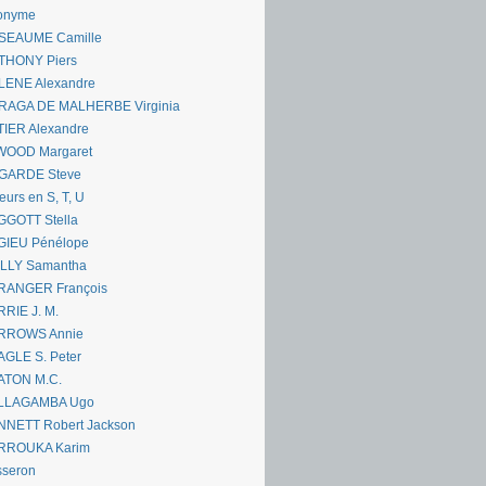
onyme
SEAUME Camille
THONY Piers
LENE Alexandre
RAGA DE MALHERBE Virginia
IER Alexandre
WOOD Margaret
GARDE Steve
eurs en S, T, U
GGOTT Stella
GIEU Pénélope
ILLY Samantha
RANGER François
RIE J. M.
RROWS Annie
GLE S. Peter
ATON M.C.
LLAGAMBA Ugo
NNETT Robert Jackson
RROUKA Karim
sseron