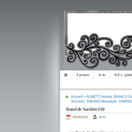
Livrement
À propos
Je lis
M.E.L. (pal/l
Accueil
>
ALWETT Audrey
,
BIANCO Gu
Sorcière
,
TAKANO Masayuki
,
YAMADA
Rond de Sorcière #10
25/05/2011
Acr0
.