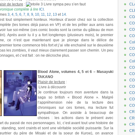
aisir de lecture
:
Livre sympa peu s’en faut
CL
ronique complète à lire
ICI
.
CL
omes
3
,
4
,
5
,
6
,
7
,
8
,
9
,
10
,
11
,
12
,
13
et
14
.
CO
est tout simplement honteux. Honteux d’avoir chez soi la collection
COE
mplète (les tomes déjà parus en VF) et de les prêter aux amis sans
CO
avoir lue soi-même (ces comic books sont la cerise du gâteau de mon
éri). Après avoir lu il y a fort longtemps (plusieurs mois), le premier
COL
me, ce n’est que maintenant que je plonge dans le délice de
Col
premier tome commence très fort et j’ai vite enchainé sur le deuxième
CO
 pas les zombies, il vaut mieux clairement passer son chemin. Un peu
CO
nnages, et c’est fait : on ne décroche plus.
Col
CO
Blood Alone, volumes 4, 5 et 6 – Masayuki
CO
TAKANO
CO
Plaisir de lecture
:
CO
Livre à découvrir
Je continue toujours mon aventure dans la
CO
saga so british « Blood Alone ». Malgré
CO
l’appréhension née de la lecture des
CO
chroniques sur ces tomes, ma lecture fut
CR
sympathique. On assiste à beaucoup de
choses : les actions dans le présent avec
CR
rt du passé de nos personnages. Ici, c’est avant tout une histoire de
CR
standing, sont craints et sont une véritable société puissante. Sur la
CR
meurtrier du père de Misaki et de la soeur de Kuroe), on avance