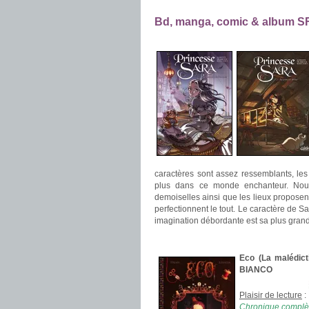
.
Bd, manga, comic & album S
.
caractères sont assez ressemblants, le
plus dans ce monde enchanteur. Nous
demoiselles ainsi que les lieux proposen
perfectionnent le tout. Le caractère de Sa
imagination débordante est sa plus grand
.
Eco (La malédic
BIANCO
Plaisir de lecture
:
Chronique complèt