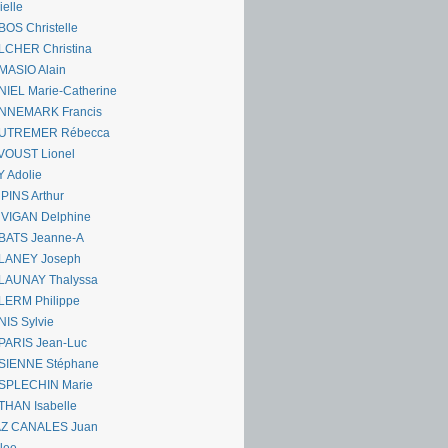
ielle
OS Christelle
LCHER Christina
MASIO Alain
IEL Marie-Catherine
NNEMARK Francis
UTREMER Rébecca
VOUST Lionel
 Adolie
PINS Arthur
 VIGAN Delphine
BATS Jeanne-A
LANEY Joseph
LAUNAY Thalyssa
LERM Philippe
IS Sylvie
PARIS Jean-Luc
SIENNE Stéphane
SPLECHIN Marie
THAN Isabelle
AZ CANALES Juan