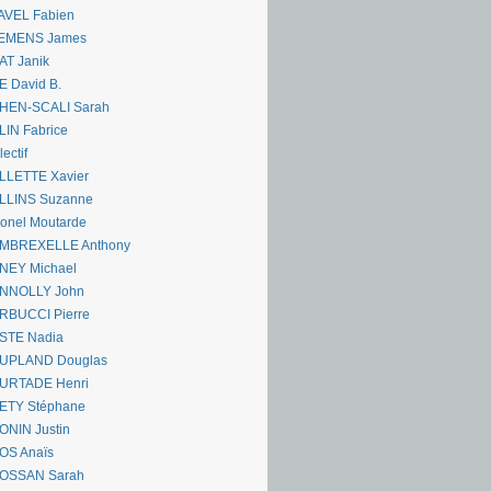
AVEL Fabien
EMENS James
AT Janik
 David B.
HEN-SCALI Sarah
IN Fabrice
lectif
LLETTE Xavier
LLINS Suzanne
onel Moutarde
MBREXELLE Anthony
NEY Michael
NNOLLY John
RBUCCI Pierre
STE Nadia
UPLAND Douglas
URTADE Henri
ETY Stéphane
ONIN Justin
OS Anaïs
OSSAN Sarah