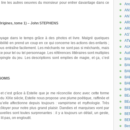
u’à lire les autres oeuvres du monsieur pour entrer davantage dans ce
An
AN
AN
AR
 Origines, tome 1) – John STEPHENS
AR
AST
 voyage dans le temps grâce à des photos et livre. Malgré quelques
AT
rédibilité en prend un coup en ce qui concerne les actions des enfants ;
AU
ous entraîne facilement. Les méchants ne sont pas si méchants, mais
e pour tel ou tel personnage. Les références littéraires sont multiples
Aut
épingle du jeu. Les descriptions sont emplies de magie, et ça, c’est
BA
BA
BA
BA
 GOMIS
BAR
BA
 et c’est grâce à Estelle que je me réconcilie donc avec cette forme
BEA
 du XIXe siècle, Estelle nous propose une plume poétique, raffinée et
BE
’elle affectionne depuis toujours : vampirisme et mythologie. Très
BE
côtoyer pour notre plus grand plaisir. Dandies et marquises vont par
uvelles sont toutes surprenantes : il y a toujours un détail, un geste,
BE
it pas, on engloutit.
BE
Be