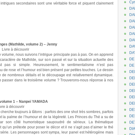
Cyr
ntrigues secondaires sont une véritable force et piquent clairement
DAB
DA
DA
DAN
DA
DA
ges (Mathilde, volume 2) – Jenny
DA
:
Livre à découvrir
DAY
volume, nous suivons l’intrigue principale pas à pas. On en apprend
DE 
caractère de Mathilde, sur son passé et sur la situation actuelle des
st pas si simple. Heureusement, le sentimentalisme n’est pas
DE
au de rose et l’humour est bien présent par petites touches. Le dessin
DE
te de nombreux détails et le découpage est relativement dynamique.
DE
se passer dans le troisième volume ? Trouverons-nous réponse à nos
DE
DE
DEN
, volume 1 – Nanpeï YAMADA
DE
vre à découvrir
DE
cherche toujours à tâtons : parfois des one shot très sombres, parfois
DE
 la palme de l’humour et de la légèreté. Les Princes du Thé a su de
ar son côté humoristique saupoudré de sérieux. La thématique
DE
 qu’un prétexte pour poser le décor et il ne s’agit pas d’aimer le thé
DI
e série. Les personnages sont sympa, leur panel est hétérogène mais