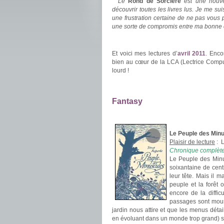
Le
Rond de Sorcière
est une nouve
découvrir toutes les livres lus. Je me su
une frustration certaine de ne pas vous 
une sorte de compromis entre ma bonne c
.
Et voici mes lectures d’
avril 2011
. Enco
bien au cœur de la LCA (Lectrice Compuls
lourd !
.
.
Fantasy
.
Le Peuple des Min
Plaisir de lecture
:
L
Chronique complète 
Le Peuple des Minu
soixantaine de cent
leur tête. Mais il 
peuple et la forêt 
encore de la difficu
passages sont mous
jardin nous attire et que les menus détai
en évoluant dans un monde trop grand) s