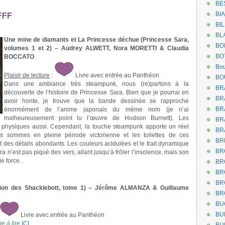
BE
BI
FFF
BI
BL
Une mine de diamants et La Princesse déchue (Princesse Sara,
BO
volumes 1 et 2) – Audrey ALWETT, Nora MORETTI & Claudia
BO
BOCCATO
Bou
Plaisir de lecture
:
Livre avec entrée au Panthéon
BO
Dans une ambiance très steampunk, nous (re)partons à la
BR
découverte de l’histoire de Princesse Sara. Bien que je pourrai en
BR
avoir honte, je trouve que la bande dessinée se rapproche
BR
énormément de l’anime japonais du même nom (je n’ai
malheureusement point lu l’œuvre de Hodson Burnett). Les
BR
s physiques aussi. Cependant, la touche steampunk apporte un réel
BR
 sommes en pleine période victorienne et les toilettes de ces
BR
t des détails abondants. Les couleurs acidulées et le trait dynamique
BR
ra n’est pas piqué des vers, allant jusqu’à frôler l’insolence, mais son
e force.
BR
BR
BR
tion des Shacklebott, tome 1) – Jérôme ALMANZA & Guillaume
BR
BU
BU
Livre avec entrée au Panthéon
e à lire
ICI
.