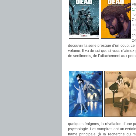
Pl
Ch
T
C’
co
l’
ch
to
découvrir la série presque d’un coup. Le 
volume. Il va de soi que si vous n’aimez
de sentiments, de l’attachement aux perso
.
quelques énigmes, la révélation d’une pa
psychologie. Les vampires ont un certain 
trame principale (à la recherche du 