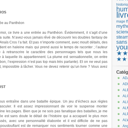
histori
hum
liv
CROS
mage
rée au Panthéon
mytho
scienc
 moi, ce livre a une entrée au Panthéon. Évidemment, il s’agit d’une
stea
a suite. N’avez-vous jamais rêvé de découvrir les doubles fantasy de
sans
naïs Cros l’a fait. Et pas n’importe comment, avec moult détails, des
you
tient en haleine mais qui prend aussi le temps de raconter ; l’auteur
★
te à retranscrire le caractère des personnages tels que nous les
e à laquelle ils appartiennent. La plume est sensationnelle, on entre
★★
n, l’expression n’est pas top mais très parlante). Et on ne veut pas
ut, impossible à lâcher. Vous ne devez retenir qu’un livre ? Vous avez
Catég
AD
AD
OUST
AL
AL
us entraîne dans une bataille épique. Un jeu d’échecs aux règles
AL
asculer. Il est assez impressionnant de voir le suspense monter
AL
ne les pages. Bien que je ne sois pas fanatique des batailles, je me
AL
ée est sans doute le détail de l’histoire qui a accaparé le plus mon
AL
sés, avec une personnalité élaborée et il est difficile de ne pas
s époustouflant est de remarquer nos sentiments tourner comme une
An