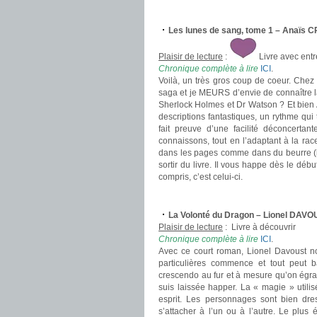
.
Les lunes de sang, tome 1 – Anaïs 
Plaisir de lecture
:
Livre avec ent
Chronique complète à lire
ICI
.
Voilà, un très gros coup de coeur. Chez
saga et je MEURS d’envie de connaître l
Sherlock Holmes et Dr Watson ? Et bien A
descriptions fantastiques, un rythme qui 
fait preuve d’une facilité déconcertan
connaissons, tout en l’adaptant à la rac
dans les pages comme dans du beurre (bo
sortir du livre. Il vous happe dès le déb
compris, c’est celui-ci.
.
La Volonté du Dragon – Lionel DAV
Plaisir de lecture
:
Livre à découvrir
Chronique complète à lire
ICI
.
Avec ce court roman, Lionel Davoust no
particulières commence et tout peut b
crescendo au fur et à mesure qu’on égrai
suis laissée happer. La « magie » utilis
esprit. Les personnages sont bien dres
s’attacher à l’un ou à l’autre. Le plu