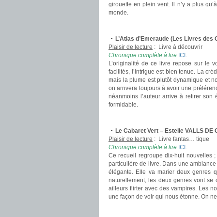
girouette en plein vent. Il n’y a plus q
monde.
.
L’Atlas d’Emeraude (Les Livres des
Plaisir de lecture
:
Livre à découvrir
Chronique complète à lire
ICI
.
L’originalité de ce livre repose sur le
facilités, l’intrigue est bien tenue. La c
mais la plume est plutôt dynamique et n
on arrivera toujours à avoir une préférenc
néanmoins l’auteur arrive à retirer son 
formidable.
.
Le Cabaret Vert – Estelle VALLS DE
Plaisir de lecture
:
Livre fantas… tique
Chronique complète à lire
ICI
.
Ce recueil regroupe dix-huit nouvelles ;
particulière de livre. Dans une ambiance
élégante. Elle va marier deux genres qu
naturellement, les deux genres vont se 
ailleurs flirter avec des vampires. Les no
une façon de voir qui nous étonne. On ne l
.