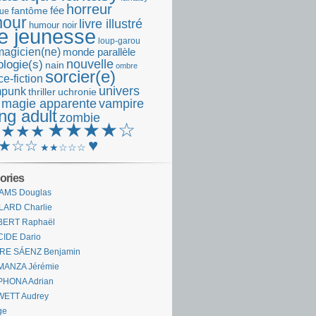
horreur
fantôme
fée
que
our
livre illustré
humour noir
re jeunesse
loup-garou
magicien(ne)
monde parallèle
nouvelle
logie(s)
nain
ombre
sorcier(e)
e-fiction
univers
mpunk
thriller
uchronie
 magie apparente
vampire
ng adult
zombie
★★★★☆
★★★★
♥
★☆☆
★★☆☆☆
ories
AMS Douglas
LARD Charlie
BERT Raphaël
CIDE Dario
IRE SÁENZ Benjamin
MANZA Jérémie
PHONA Adrian
WETT Audrey
ge