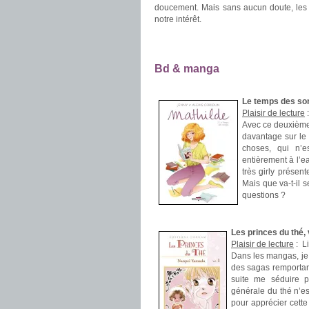
doucement. Mais sans aucun doute, les i
notre intérêt.
.
.
Bd & manga
.
.
Le temps des son
Plaisir de lecture
Avec ce deuxième 
davantage sur le 
choses, qui n’e
entièrement à l’e
très girly présen
Mais que va-t-il 
questions ?
.
Les princes du thé
Plaisir de lecture
:
Li
Dans les mangas, je 
des sagas remportant
suite me séduire p
générale du thé n’est
pour apprécier cett