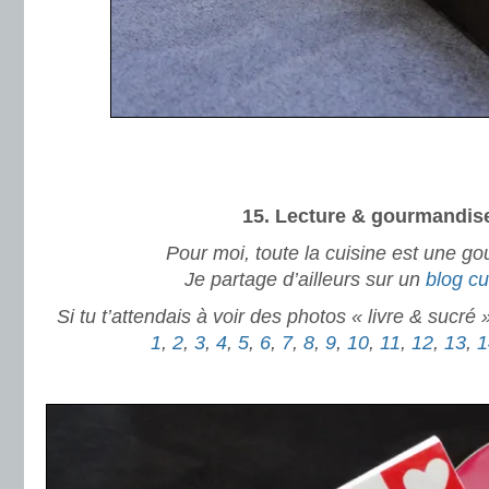
.
.
15. Lecture & gourmandis
Pour moi, toute la cuisine est une g
Je partage d’ailleurs sur un
blog cu
Si tu t’attendais à voir des photos « livre & sucré »
1
,
2
,
3
,
4
,
5
,
6
,
7
,
8
,
9
,
10
,
11
,
12
,
13
,
1
.