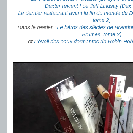
Dexter revient ! de Jeff Lindsay (Dext
Le dernier restaurant avant la fin du monde de
tome 2)
Dans le reader :
Le héros des siècles de Brando
Brumes, tome 3)
et
L’éveil des eaux dormantes de Robin Ho
.
.